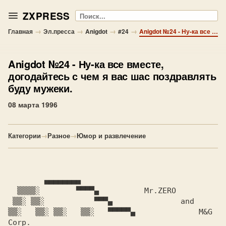
ZXPRESS
Поиск
→
→
→
→
Главная
Эл.пресса
Anigdot
#24
Anigdot №24 - Ну-ка все вместе, догодайтесь с чем я вас шас поздравлять буду мужеки.
Anigdot №24
- Ну-ка все вместе,
догодайтесь с чем я вас шас поздравлять
буду мужеки.
08 марта 1996
Категории
→
Разное
→
Юмор и развлечение