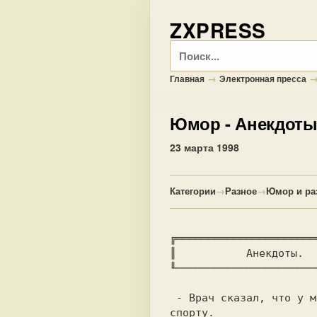
ZXPRESS
Поиск
→
Главная
Электронная пресса
Юмор
- Анекдоты
23 марта 1998
Категории
→
Разное
→
Юмор и ра
╔══════════════════════
║ 
          Анекдоты.  
╙──────────────────────
 - Врач сказал, что у меня врожденные способности к гоpнолыжному

спорту.
