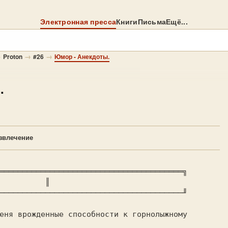
Электронная пресса
Книги
Письма
Ещё...
→
→
→
Proton
#26
Юмор - Анекдоты.
.
звлечение
════════════════════════════════════════╗

         
 ║

────────────────────────────────────────╜
