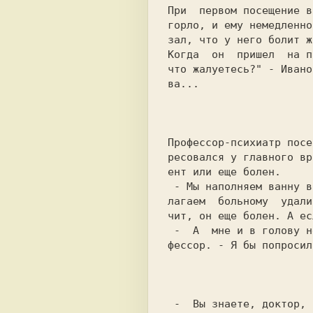
При  первом посещение в
горло, и ему немедленно
зал, что у него болит ж
Когда  он  пришел  на п
что жалуетесь?" - Ивано
ва...

                           
Профессор-психиатр посе
pесовался у главного вр
ент или еще болен.

 - Мы наполняем ванну водой, кладем на край чайную ложку и пред-

лагаем  больному  удали
чит, он еще болен. А ес
 -  А  мне и в голову не пришло такое решение! - воскликнул про-

фессоp. - Я бы попросил
                           
 -  Вы знаете, доктор, то лекарств, что вы прописали мне в прош-
