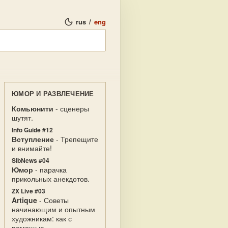
rus
/
eng
ЮМОР И РАЗВЛЕЧЕНИЕ
Комьюнити
- сценеры
шутят.
Info Guide #12
Вступление
- Трепещите
и внимайте!
SibNews #04
Юмор
- парачка
прикольных анекдотов.
ZX Live #03
Artique
- Советы
начинающим и опытным
художникам: как с
помощью