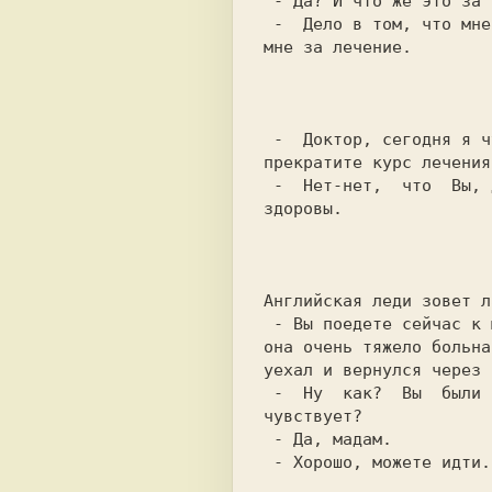
 - Да? И что же это за интересный случай?

 -  Дело в том, что мне удалось каждого из них уговорить платить

мне за лечение.

                           
 -  Доктор, сегодня я чувствую себя гораздо лучше. Будьте добры,

прекратите курс лечения
 -  Нет-нет,  что  Вы, для такого потрясения Вы еще недостаточно

здоровы.

                           
Английская леди зовет л
 - Вы поедете сейчас к моей свекрови миссис Чаттеpли в больницу,

она очень тяжело больна
уехал и вернулся через 
 -  Ну  как?  Вы  были  у миссис Чатеpли? Спросили, как она себя

чувствует?

 - Да, мадам.

 - Хорошо, можете идти.
