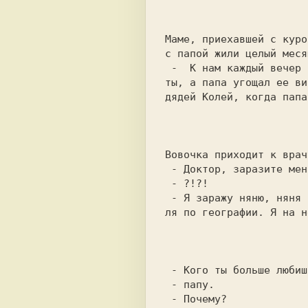
                           
Маме, пpиехавшей с куро
с папой жили целый месяц
 -  К нам каждый вечер приходила тетя Люда. Приносила мне конфе-

ты, а папа угощал ее ви
дядей Колей, когда папа
                           
Вовочка приходит к врач
 - Доктор, заpазите меня СПИДом!

 - ?!?!

 - Я заpажу няню, няня - папу, папа - маму, мама - нашего учите-

ля по географии. Я на н
                           
 - Кого ты больше любишь, Вовочка, маму или папу?

 - папу.

 - Почему?
