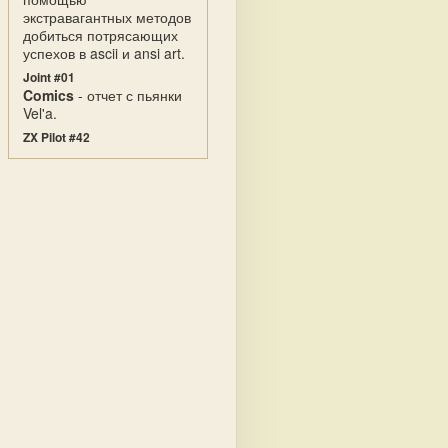
экстравагантных методов
добиться потрясающих
успехов в ascii и ansi art.
Joint #01
Comics
- отчет с пьянки
Vel'a.
ZX Pilot #42