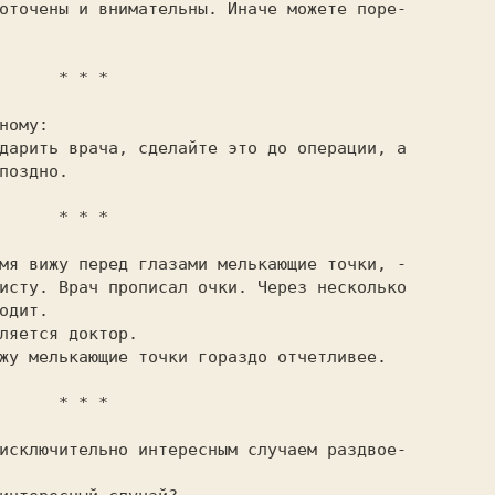
оточены и внимательны. Иначе можете поре-

  * * *

ному:

поздно.

  * * *

исту. Врач прописал очки. Через несколько

одит.

  * * *
