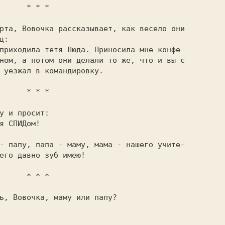
  * * *

рта, Вовочка рассказывает, как весело они

:

ном, а потом они делали то же, что и вы с

 уезжал в командировку.

  * * *

у и просит:

его давно зуб имею!

  * * *
