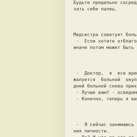
Будьте предельно сосред
зать себе палец.

                           
Медсестра советует боль
 -  Если хотите отблагодарить врача, сделайте это до операции, а

иначе потом может быть 
                           
 -  Доктор,  я  все время вижу перед глазами мелькающие точки, -

жалуется  больной  окул
дней больной снова прих
 - Лучше вам? - осведомляется доктор.

 - Конечно, теперь я вижу мелькающие точки гораздо отчетливее.

                           
 -  Я сейчас занимаюсь исключительно интересным случаем pаздвое-

ния личности.
