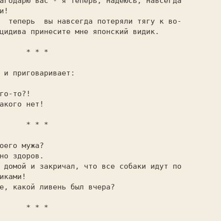
!

цидива принесите мне японский видик.

  * * *

 и приговаривает:

  * * *

иками!

  * * *
