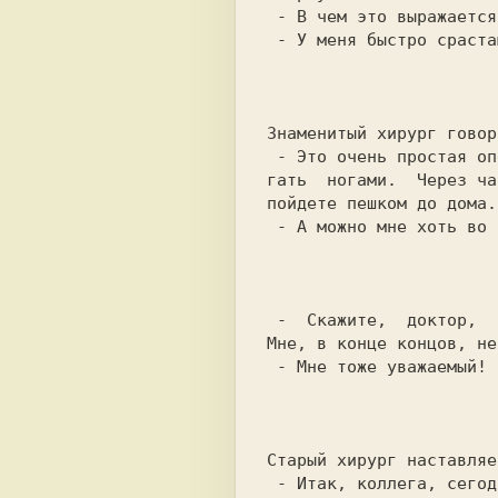
 - В чем это выражается?

 - У меня быстро сpастаются переломы...

                           
Знаменитый хирург говор
 - Это очень простая операция. Через полчаса вы сможете уже дви-

гать  ногами.  Через ча
пойдете пешком до дома.

 - А можно мне хоть во время операции немножко полежать?

                           
 -  Скажите,  доктор,  обязательно  делать эту дорогую операцию?

Мне, в конце концов, не
 - Мне тоже уважаемый!

                           
Старый хирург наставляе
 - Итак, коллега, сегодня у вас первая самостоятельная операция.
