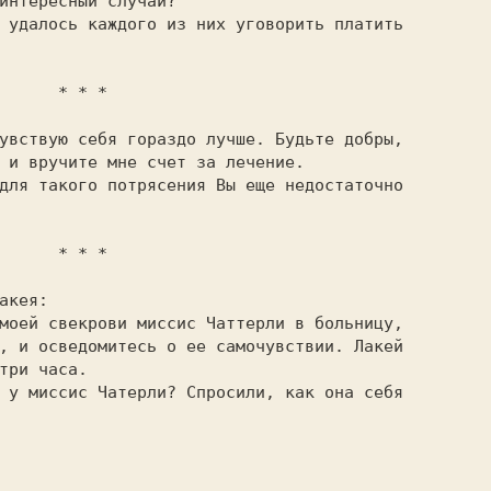
  * * *

 и вручите мне счет за лечение.

  * * *

акея:

, и осведомитесь о ее самочувствии. Лакей

три часа.
