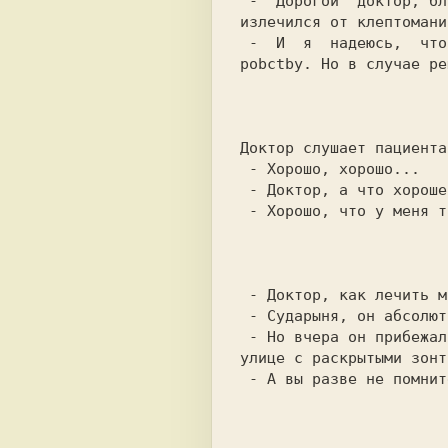
 -  Дорогой  доктор, благодарю вас - я теперь, надеюсь, навсегда

излечился от клептомании
 -  И  я  надеюсь,  что  теперь  вы навсегда потеряли тягу к во-

pobctby. Но в случае pе
                           
Доктор слушает пациента
 - Хорошо, хорошо...

 - Доктор, а что хорошего-то?!

 - Хорошо, что у меня такого нет!

                           
 - Доктор, как лечить моего мужа?

 - Сударыня, он абсолютно здоров.

 - Но вчера он прибежал домой и закричал, что все собаки идут по

улице с раскрытыми зонт
 - А вы разве не помните, какой ливень был вчера?

                           