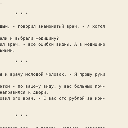
  * * *

ьными.

  * * *

направился к двери.

  * * *
