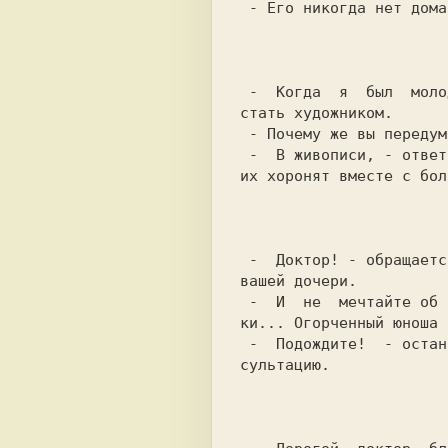
 - Его никогда нет дома.

                           
 -  Когда  я  был  молодым, - говорил знаменитый врач, - я хотел

стать художником.

 - Почему же вы передумали и выбрали медицину?

 -  В живописи, - ответил врач, - все ошибки видны. А в медицине

их хоронят вместе с бол
                           
 -  Доктор! - обращается к врачу молодой человек. - Я прошу руки

вашей дочери.

 -  И  не  мечтайте об этом - по вашему виду, у вас больные поч-

ки... Огорченный юноша 
 -  Подождите!  - остановил его врач. - С вас сто рублей за кон-

сультацию.

                           