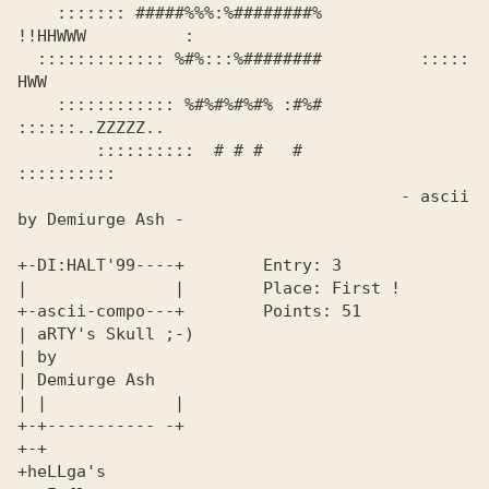
    ::::::: #####%%%:%########%               
!!HHWWW          :

  ::::::::::::: %#%:::%########          :::::  
HWW             

    :::::::::::: %#%#%#%#% :#%#        
::::::..ZZZZZ..          

        ::::::::::  # # #   #            
::::::::::             

                                       - ascii 
by Demiurge Ash -

+-DI:HALT'99----+        Entry: 3                               

|               |        Place: First !                         

+-ascii-compo---+        Points: 51                             

| aRTY's Skull ;-)                                              

| by                                                            

| Demiurge Ash                                                  

| |             |                                               

+-+----------- -+                                               

+-+                                                             

+heLLga's                                                       
