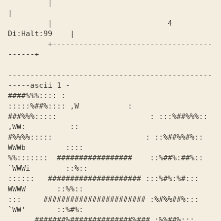
         |                                          
|           

         |                          4 
Di:Halt:99    |           

         +------------------------------------
------+           

----------------------------------------------
####%%%:::: :                     
:::::%##%:::: ,W           :  

###%%%:::::                     : :::%##%%%:: 
,WW:          ::  

#%%%%:::::                     : ::%##%%#%::  
WWWb         :::: 

%%:::::::  #################    ::%##%:##%::  
`WWWi        ::%::

::::::   ##################### :::%#%:%#:::    
WWWW       ::%%::

:::     ####################### :%#%%##%:::    
`WW'       ::%#%:

      #######%##############%### :%%##%:::      