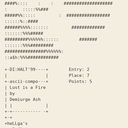
####%::::    :    :    ###################     
:      :::::%%###

#####%%:::::         :  #################          
::::::%::####

######%%%%:::::::         #############          
:::::::%%%#####

#########%%%%%%::::::        #######         
:::::::%%%#########

################%%%%%%:                    
::a$h:%%%############

+-DI:HALT'99----+        Entry: 2                               

|               |        Place: 7                               

+-ascii-compo---+        Points: 5                              

| Lust is a Fire                                                

| by                                                            

| Demiurge Ash                                                  

| |             |                                               

+-+----------- -+                                               

+-+                                                             

+heLLga's                                                       
