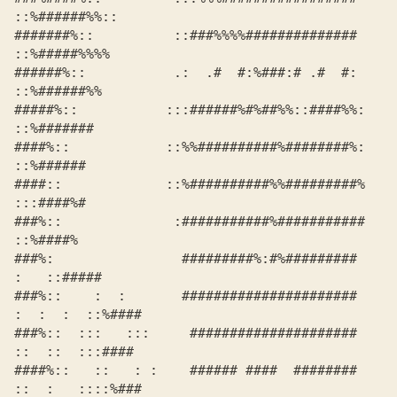
#######%::          ::###%%%%##############         
::%#####%%%%

######%::           .:  .#  #:%###:# .#  #:          
::%######%%

#####%::           :::######%#%##%%::####%%:          
::%#######

####%::            ::%%##########%########%:           
::%######

####::             ::%##########%%#########%           
:::####%#

###%::              :###########%###########            
::%####%

###%:                #########%:#%#########          
:   ::#####

###%::    :  :       ######################     
:  :  :  ::%####

###%::  :::   :::     #####################      
::  ::  :::####

####%::   ::   : :    ###### ####  ########     
::  :   ::::%###
