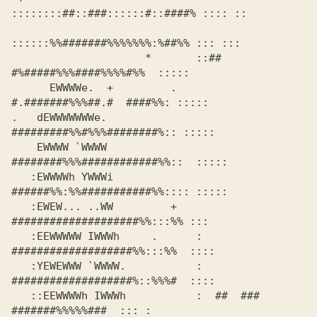
::::::::##::###::::::#::####% :::: ::

::::::%%#######%%%%%%%:%##%% ::: :::

                     *       ::##  
#%#####%%%####%%%%#%%  ::::: 

      EWWWWe.  +         .      
#.#######%%%##.#  ####%%: ::::: 

.   dEWWWWWWWe.                
#########%%#%%%########%:: ::::: 

    EWWWW `WWWW               
   :EWWWWh YWWWi              
######%%:%%###########%%:::: :::::

   :EWEW... ..WW         +     
####################%%:::%% :::  

   :EEWWWWW IWWWh     .      : 
###################%%:::%%  :::: 

   :YEWEWWW `WWWW.           : 
###################%::%%%#  :::: 

   ::EEWWWWh IWWWh           :  ##  ###   
#######%%%%%###  ::: :
