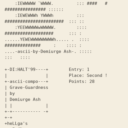
    :IEWWWWW `WWWW.         ::: ####   # 
################ ::::::

    :IEWEWWWh YWWWh         :::  
#######################  ::: ::

    :YEEWWWWWwWWWWW.        :::: 
###################      ::: : 

......YEWEWWWWWWWWWh..... .  :::: 
##############     :    :::: :

....-ascii-by-Demiurge Ash-. :::::                 
:::   ::::   

+-DI:HALT'99----+        Entry: 1                               

|               |        Place: Second !                        

+-ascii-compo---+        Points: 28                             

| Grave-Guardness                                               

| by                                                            

| |             |                                               

+-+----------- -+                                               

+-+                                                             

+heLLga's                                                       
