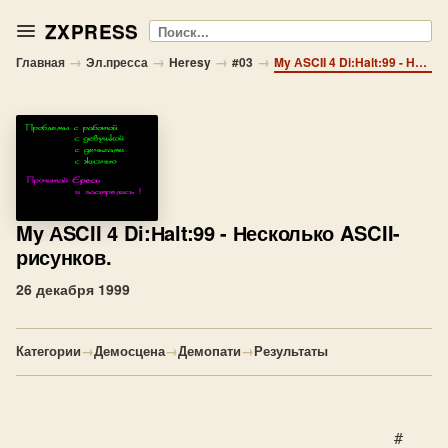
ZXPRESS
Поиск
→
→
→
→
Главная
Эл.пресса
Heresy
#03
My АSCII 4 Di:Нalt:99 - Несколько ASCII-рисунков.
My АSCII 4 Di:Нalt:99
- Несколько ASCII-
рисунков.
26 декабря 1999
Категории
→
Демосцена
→
Демопати
→
Результаты
                                          #   