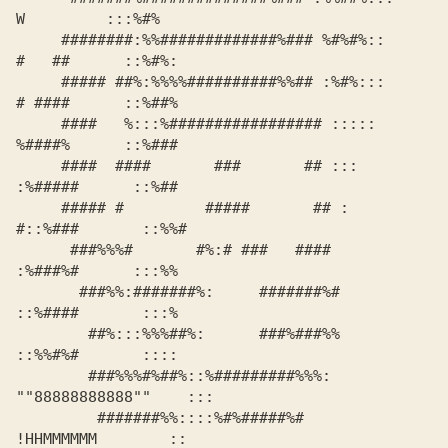
W         :::%#%

     ########:%%#############%### %#%#%::     
#   ##      ::%#%:

     ##### ##%:%%%%##########%%## :%#%:::     
# ####      ::%##%

     ####   %:::%################# :::::      
%####%      ::%###

     ####  ####       ###       ## :::        
:%#####      ::%##

     ##### #         #####       ## :        
#::%###       ::%%#

      ###%%%#       #%:# ###   ####           
:%###%#      :::%%

       ###%%:#######%:     #######%#          
::%####       :::%

        ##%:::%%%##%:      ###%###%%          
::%%#%#       ::::

        ###%%%#%##%::%#########%%%:       
""88888888888""    :::

         #######%%::::%#%#####%#             