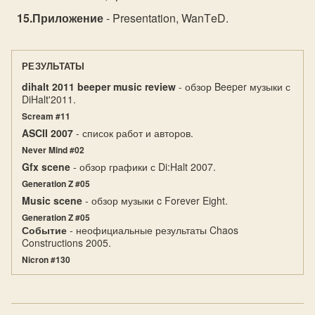
Приложение
- Presentation, WanТeD.
РЕЗУЛЬТАТЫ
dihalt 2011 beeper music review
- обзор Beeper музыки с
DiHalt'2011.
Scream #11
ASCII 2007
- список работ и авторов.
Never Mind #02
Gfx scene
- обзор графики с Di:Halt 2007.
Generation Z #05
Music scene
- обзор музыки c Forever Eight.
Generation Z #05
Событие
- неофициальные результаты Chaos
Constructions 2005.
Nicron #130