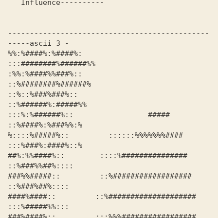
   Influence----------                                          

----------------------------------------------
-----ascii 3 -    

%%:%####%:%####%:                           
:::########%######%%

:%%:%####%%###%::                            
::%########%######%

::%::%###%###%::                              
::%######%:#####%%

:::%:%######%::                 #####          
::%####%:%###%%:%

%::::%#####%::         ::::::%%%%%%%####       
:::%###%:####%::%

##%:%%####%::        ::::%###############        
::%###%%##%::::

###%%#####::         ::%##################        
::%###%##%::::

####%####::         ::%####################       
:::%#####%%:::

###%####%::         :::%%%#################        