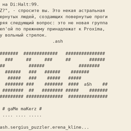
##         ######             ########   

  

  
