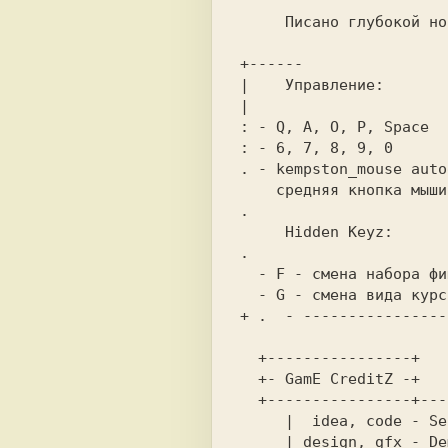
     Писано глубокой ночью в году 99 в Modern Word 2.1beta      

+------                
|    Управление:       
|                      
: - Q, А, O, P, Space  
: - 6, 7, 8, 9, 0      
. - kempston_mouse auto
    средняя кнопка мыши меняет вид курсора                      

     Hidden Keyz:                                               

.                      
  - F - смена набора фишек                                      

  - G - смена вида курсора                                      

+ .  - ----------------
  +----------------+                                            

  +- GamE CreditZ -+                                            

  +----------------+---------------------+                      

     |  idea, code - Sergius Puzzler/PXM |                      

     | design, gfx - Demiurge Ash        :                      
