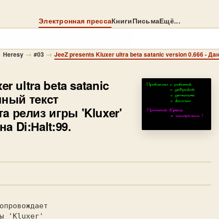
Электронная пресса
Книги
Письма
Ещё...
→
→
→
Heresy
#03
er ultra beta satanic
нный тeкcт
a рeлиз игры 'Kluxer'
 Di:Нalt:99.