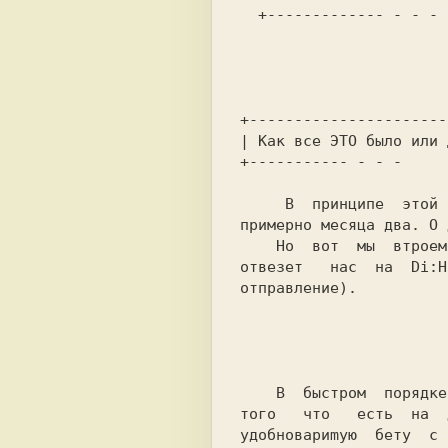
  +------------- - - -        - - - -------------------------+  

                                   до конц
                                   - Након
                          
+----------------------
| Как все ЭТО было или 
+----------- - - -     
     В  принципе  этой  игрушке  не дано было явиться народу еще

примерно месяца два. O 
    Но  вот  мы  втроем сидим y Puzzl'юры дома, a до поезда, что

отвезет   нас  на  Di:H
отправление).          
                               Я его слепила из 
                              
того   что   есть  на  
yдoбнoвaриmyю  бету  c 