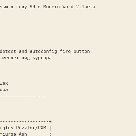
                                         

                                         

                                         

                                         

                                         

detect and autoconfig fire button        

                                         

------------- - -  .                     
