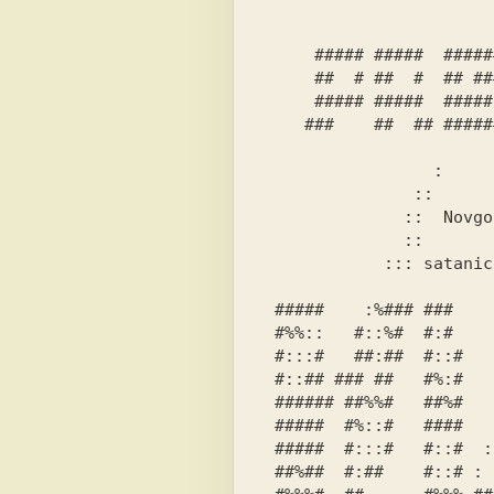
     ##### #####  ######  #####  ##### ####### #####     #####  

     ##  # ##  #  ## ### ##  ## ### ## ###  ##  #       ##  ##  

     ##### #####  #####  ###### #####  ##   ##  ##   ## ######  

    ###    ##  ## ###### ###### ###### ##   ##  ####### ######  

                                
                 :                     +----+ |  -+ -----+      

               ::                      |  |  -+--+  -+-         

              ::  Novgorod Safary         |   |  |   |          

            ::: satanic version 0.666         |                 

                         :             #                 :  
 #####    :%### ###     :    ##    ####:##    :         :       

 #%%::   #::%#  #:#    :     #:##    :::#    :         ::  :    

 #:::#   ##:##  #::#   ::    #::#    #:%#   :         :::::     

 #::## ### ##   #%:#    ::   #%:#    #%##   :         ::::      

 ###### ##%%#   ##%#    :::  ##%#    ####  ::          ::       

 #####  #%::#   ####   :::   ####    ##:#  ::        :  :       

 #####  #:::#   #::#  :      #%%#    #::#  :::      :    ::     

 ##%##  #:##    #::# :  ::%% ##:#    ::%    :::: :::       :    
