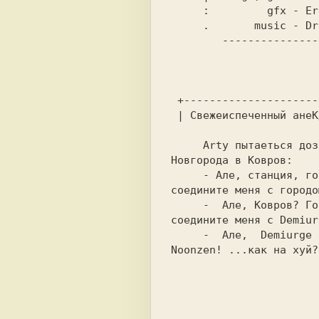
     :         gfx - Erena Kline/PXM     .                      

     .       music - Dr.Crash/ТНН                               

        ------------------------------                          

                          | цопирихт 1999                
                          +------ -                      
 +------------------------ -  -   -                             

 | Свежеиспеченный анеКдот ;)                                   

     Arty пытаеться дозвониться к Demiurge Ash'y ;-), то есть из

Новгорода в Ковров:    
     - Але, станция, говорит Главный Сценер Страны Arty Noonzen,

соедините меня c городо
     -  Але, Ковров? Говорит Главный Сценер Страны Arty Noonzen,

соедините меня c Demiur
     -  Але,  Demiurge  Ash?  Говорит Главный Сценер Страны Arty

Noonzen! ...как на хуй?
                                -   -  -------