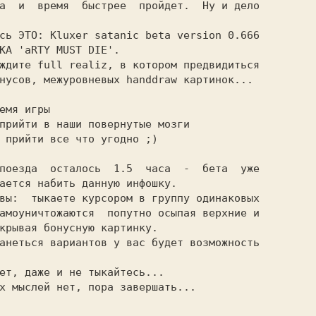
а  и  время  быстрее  пройдет.  Ну и дело

                                         

КА 'aRTY MUST DIE'.                      

ается набить данную инфошку.             

крывая бoнycнyю картинку.                

                                         
