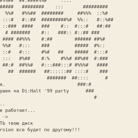
  %%#   #%%##  ########     ##%%%  ::%#  

                 #######  ##::::      #  

я.                          ###:#        

ушек на Di:Halt '99 party      ###       

                                  #      

..                                       

е работает...                            

 ->                                      

ТЬ твою диск                             

rsion все будет по другому!!!            

                                         
