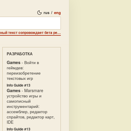
rus
/
eng
JeeZ presents Kluxer ultra beta satanic version 0.666 - Дaнный тeкcт coпрoвoждaeт бeтa рeлиз игры 'Kluxer' прeдcтaвлeнный нa Di:Нalt:99.
РАЗРАБОТКА
Games
- Войти в
геймдев:
переизобретение
текстовых игр
Info Guide #13
Games
- Marsmare
устройство игры и
самописный
инструментарий:
ассемблер, редактор
спрайтов, редактор карт,
IDE
Info Guide #13