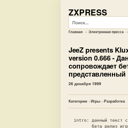
ZXPRESS
Поиск
→
Главная
Электронная пресса
JeeZ presents Klux
version 0.666
- Дa
coпрoвoждaeт бeт
прeдcтaвлeнный нa
26 декабря 1999
Категории
→
Игры
→
Разработка
  intro: данный текст сопровождает                              

         бета релиз игры 'Kluxer'                               
