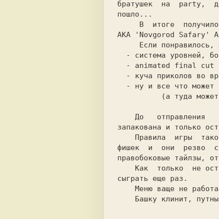
братушек  на  party,  д
пошло...               
     В  итоге  получилось ЭТО: Kluxer satanic beta version 0.666

АКА 'Novgorod Safary' А
     Если понравилось, ждите full realiz, в котором предвидиться

  - система уровней, бонусов, межуровневых handdraw картинок... 

  - animated final cut                                          

  - куча приколов во время игры                                 

  - ну и все что может прийти в наши повернутые мозги           

          (a туда может прийти все что угодно ;)                

    До   отправления   поезда  осталось  1.5  часа  -  бета  уже

запакована и только ост
    Правила  игры  таковы:  тыкаете курсором в группу одинаковых

прaвoбoкoвыe тaйлзы, от
    Как  только  не останеться вариантов y вас будет возможность

сыграть еще раз.       
    Меню ваще не работает, даже и не тыкайтесь...               

    Башку клинит, пyтных мыслей нет, пора завершать...          
