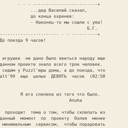
а охренев:            

ец-то мы сошли c yma! 

                               Б.Г.   

----------------------- - - ----------+  

До поезда 9 часов!                       

                                         

данном проекте знало всего трое человек. 

alt'99  еще  целых  ДЕВЯТЬ  часов  (02:50

                                         

того что было.  

                    Anuha         

данный  момент  по  проекту  более  менее

 минимальным  сервисом,  чтобы порадовать
