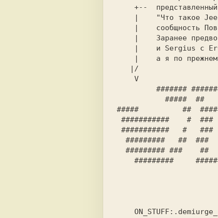
    +--  представленный на Di:Halt:99.                          

    |    "Что такое JeeZ?", - спросите вы. Это некая астральная 

    |    cooбщнocть Повернутых людей, создающих повернутые проги

    |    Заранее прeдвoряя следующий вопрос: это не новая группа

    |    и Sergius c Eren'ой по прежнему принадлежат к Proxima, 

    |    a я по прежнему вольный стрелок.                       

   |/                                      .ash                

    V                                                           

         ####### #############  #############   ############### 

           #####  ##     ###     ##     ###     ##       ###### 

#####          ##  ####
 ###########    #  ###   ######   ###   ######    #######       

 ###########   #   ###    #####   ###    #####   #####          

  #########   ##  ###    ####### ###    #######  ####  a$h    ##

    #########     ############## ##############  ###############

                        # gaMe maKerz #                       
                        .... .... .....                       
    ON_STUFF:.demiurge_ash.sergius_puzzler.erena_kline...       
