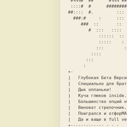
 #%%%#  ##      #%%% ###%%##  ##:####%%#     ::::               

 ::::#  #      #############   ########    :::       #########  

##::::  #.         ::: 
  ###:#     :      :::  :::#   #::##  #########%#  %%::   #::%##

     ###  ::       ::   ::###  ####   ###    #::  #:::#   ##:## 

        #  :::   ::::    # #######    #::   ###:: #::## ###     

            :::::    :  %%#   #:::    ###         #####  #%::   

           :::        : ::#   #:::    #%#   ##    #####  #:::#  

         ::::           :::   #%##    #:%    #%%# ##%##  #:###  

       :::              ##:#  ##%%#   #:::###:::# #%%%#   ####  

      :                   ##  ######   ##::::::## ::::#    ###  

+-                     
|   Глубокая Бета Верси
|   Специально для брат
|   Дык оппаньки!      
|   Куча глюков inside.
|   Большинство опций н
|   Виноват стрелочник.
|   Поигрался и oтфoрMА
|   Да и ваще в full ve
+------------- - - -   