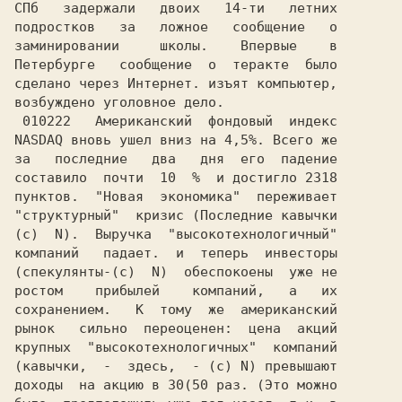
СПб   задержали   двоих   14-ти   летних

подростков   за   ложное   сообщение   о

заминировании     школы.    Впервые    в

Петербурге   сообщение  о  теракте  было

сделано через Интернет. изъят компьютер,

возбуждено уголовное дело.              

 010222   Американский  фондовый  индекс

NASDAQ вновь ушел вниз на 4,5%. Всего же

за   последние   два   дня  его  падение

составило  почти  10  %  и достигло 2318

пунктов.  "Новая  экономика"  переживает

"структурный"  кризис (Последние кавычки

(c)  N).  Выручка  "высокотехнологичный"

компаний   падает.  и  теперь  инвесторы

(спекулянты-(c)  N)  обеспокоены  уже не

ростом    прибылей    компаний,   а   их

сохранением.   К  тому  же  американский

рынок   сильно  переоценен:  цена  акций

крупных  "высокотехнологичных"  компаний

(кавычки,  -  здесь,  - (c) N) превышают
