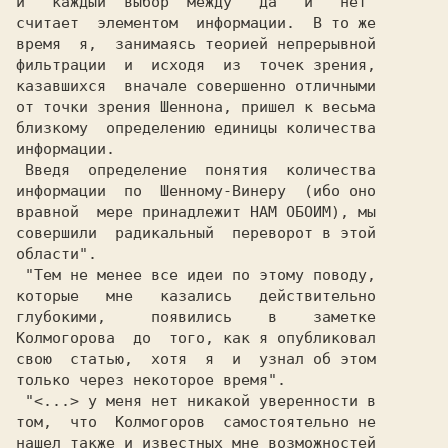
и   каждый  выбор  между  "да"  и  "нет"

считает  элементом  информации.  В то же

время  я,  занимаясь теорией непрерывной

фильтрации  и  исходя  из  точек зрения,

казавшихся  вначале совершенно отличными

от точки зрения Шеннона, пришел к весьма

близкому  определению единицы количества

информации.                             

 Введя  определение  понятия  количества

вравной  мере принадлежит НАМ ОБОИМ), мы

совершили  радикальный  переворот в этой

области".                               

 "Тем не менее все идеи по этому поводу,

которые   мне   казались   действительно

глубокими,     появились    в    заметке

Колмогорова  до  того, как я опубликовал

свою  статью,  хотя  я  и  узнал об этом

только через некоторое время".          

 "<...> у меня нет никакой уверенности в

том,  что  Колмогоров  самостоятельно не

нашел также и известных мне возможностей
