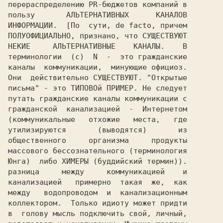
перераспределению PR-бюджетов компаний в

пользу       АЛЬТЕРНАТИВНЫХ      КАНАЛОВ

ПОЛУОФИЦИАЛЬНО, признано, что СУЩЕСТВУЮТ

НЕКИЕ     АЛЬТЕРНАТИВНЫЕ    КАНАЛЫ.    В

терминологии  (c)  N  -  это гражданские

каналы  коммуникации,  минующие официоз.

Они  действительно СУЩЕСТВУЮТ. "Открытые

письма" - это ТИПОВОй ПРИМЕР. Не следует

путать гражданские каналы коммуникации с

гражданской  канализацией  -  Интернетом

(коммуникальные   отхожие   места,   где

утилизируются       (выводятся)       из

общественного     организма     продукты

массового бессознательного (терминология

Юнга)  либо ХИМЕРЫ (буддийский термин)).

разница     между     коммуникацией    и

канализацией   примерно  такая  же,  как

между   водопроводом  и  канализационным

коллектором.  Только идиоту может придти

в  голову мысль подключить свой, личный,
