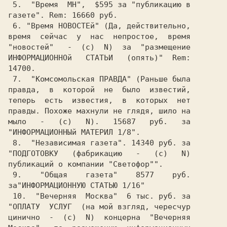
 5.  "Время  МН",  $595 за "публикацию в

газете". Rem: 16660 руб.                

 6. "Время НОВОСТЕй" (Да, действительно,

время  сейчас  у  нас  непростое,  время

ИНФОРМАЦИОННОй   СТАТЬИ   (опять)"  Rem:

14700.                                  

 7.  "Комсомольская ПРАВДА" (Раньше была

правда,  в  которой  не  было  известий,

теперь  есть  известия,  в  которых  нет

правды. Похоже махнули не глядя, шило на

мыло   -   (c)   N).   15687   руб.   за

"ИНФОРМАЦИОННЫй МАТЕРИЛ 1/8".           

 8.  "Независимая газета". 14340 руб. за

"ПОДГОТОВКУ   (фабрикацию   -   (c)   N)

публикаций о компании "Светофор"".      

 9.    "Общая    газета"    8577    руб.

за"ИНФОРМАЦИОННУЮ СТАТЬЮ 1/16"          

 10.  "Вечерняя  Москва"  6 тыс. руб. за

"ОПЛАТУ  УСЛУГ  (на мой взгляд, чересчур

цинично  -  (c)  N)  концерна  "Вечерняя
