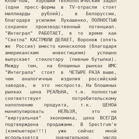
Know-how,  хороший технологический задел

(одни  пресс-формы  в  TV-отрасли  стоят

миллиарды    рублей),    в   Белоруссии,

благодаря  усилиям  Лукашенко, ПОЛНОСТЬЮ

сохранен   производственный   потенциал.

"Интеграл"  РАБОТАЕТ,  в  то  время  как

"Светла" КАСТРЮЛИ ДЕЛАЕТ, Воронеж (опять

же  Россия) вместо кинескопов (благодаря

американским     инвестициям)    успешно

выпускает  стеклотару  (пивные бутылки).

Между   тем,   на  блошиных  рынках  ИМС

"Интеграла"  стоят  в  ЧЕТЫРЕ РАЗА выше,

чем   аналогичные   изделия   российский

рынках   цена  РЕАЛЬНА,  т.е.  полностью

соответствует           потребительскому

наполнению    продукта,    т.к.    ЦЕНОй

манипулировать     НЕЛЬЗЯ,     это    не

"виртуальная"   экономика,  цена  ВСЕГДА

подтверждена   продажами.  В  Spectrum'e

(компьютере!!!)    уже    сейчас    мной

используется      значительное     число
