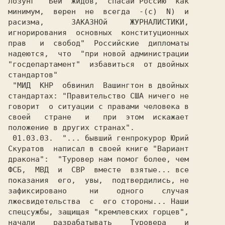
лозунг  "Бей  жидов,  спасай Россию" как

минимум,  верен  не  всегда  -(c)  N)  и

расизма,      ЗАКАЗНОй     ЖУРНАЛИСТИКИ,

игнорирования  основных  конституционных

прав   и  свобод"  Российские  дипломаты

надеются,  что  "при новой администрации

"госдепартамент"  избавиться  от двойных

стандартов"                             

 "МИД  КНР  обвинил  Вашингтон в двойных

стандартах: "Правительство США ничего не

говорит  о ситуации с правами человека в

положение в других странах".            

 01.03.03.  "... бывший генпрокурор Юрий

Скуратов  написал в своей книге "Вариант

дракона":  "Туровер нам помог более, чем

ФСБ,  МВД  и  СВР  вместе  взятые... все

показания  его,  увы,  подтвердились, не

зафиксировано     ни    одного    случая

лжесвидетельства  с  его стороны... Наши

спецсужбы, защищая "кремлевских горцев",

начали    разрабатывать    Туровера    и
