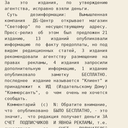
агентства, исправно взяли деньги.       

 Суть     дезинформации:     Вымышленная

компания   ДG-Центр   открывает  магазин

"Светофор"  по  несуществующему  адресу.

Пресс-релиз  об  этом  был  предложен 21

изданию,    13    изданий   опубликовали

информацию  по  факту предоплаты, но под

видом  редакционных  статей,  3  издания

рекомендовали  агентству  размещение  на

правах   рекламы,  4  издания  запросили

дополнительную   информацию,  1  издание

опубликовало      заметку     БЕСПЛАТНО.

последнее  издание называется "Клиент" и

принадлежит  к  ИД  (Издательскому Дому)

"Коммерсантъ",  о  чем  очень не хочется

сообщать.                               

 Комментарий  (c)  N: Обратите внимание,

что  опубликовано  БЫЛО БЕСПЛАТНО, - это

значит,  что редакция получает деньги ЗА

СЧЕТ  ПОДПИСЧИКОВ  И ЯВНОй РЕКЛАМЫ, т.е.
