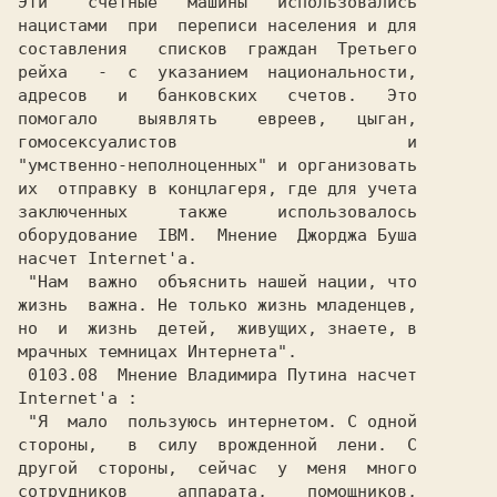
Эти    счетные   машины   использовались

нацистами  при  переписи населения и для

составления   списков  граждан  Третьего

рейха   -  с  указанием  национальности,

адресов   и   банковских   счетов.   Это

помогало    выявлять    евреев,   цыган,

гомосексуалистов                       и

"умственно-неполноценных" и организовать

их  отправку в концлагеря, где для учета

заключенных     также     использовалось

оборудование  IBM.  Мнение  Джорджа Буша

насчет Internet'a.                      

 "Нам  важно  объяснить нашей нации, что

жизнь  важна. Не только жизнь младенцев,

но  и  жизнь  детей,  живущих, знаете, в

мрачных темницах Интернета".            

 0103.08  Мнение Владимира Путина насчет

Internet'a :                            

 "Я  мало  пользуюсь интернетом. С одной

другой  стороны,  сейчас  у  меня  много

сотрудников     аппарата,    помощников,
