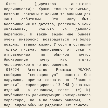
 Ответ        (директора       агентства

недвижимости):  Храню  только те письма,

которые  связаны с какими-то важными для

меня    событиями.    Это    могу   быть

воспоминания из детства, рассказы о моих

увлечениях,     кое-что    из    деловой

переписки.  К  таким  вещам  мне  бывает

очень  интересно  возвращаться  на более

поздних  этапах жизни. У себя я оставляю

только  письма,  написанные  от  руки  и

отправленные     по    обычной    почте.

Электронную     почту     как     что-то

человеческое я не воспринимаю.          

 010224    Агентство    Promaco   PR/CMA

сообщило   "сенсационную"  новость:  Оно

нарушило,  причем  сознательно, "Закон о

печати",  спровоцировав 13 СМИ (печатных

изданий,   в  основном,  газет  -(c)  N)

опубликовать дезинформацию коммерческого

характера,  но не на правах рекламы, - а

под  видом обычных редакционных заметок.
