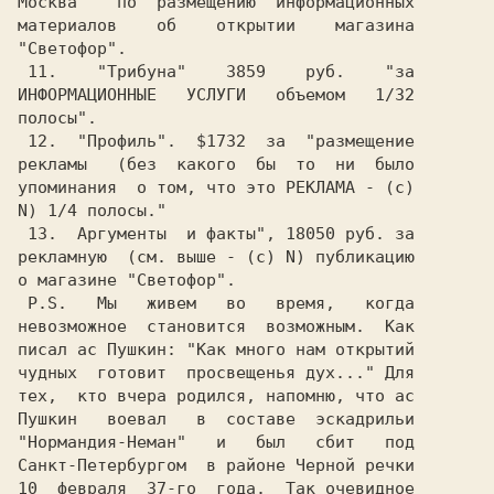
Москва"   по  размещению  информационных

материалов    об    открытии    магазина

"Светофор".                             

 11.    "Трибуна"    3859    руб.    "за

ИНФОРМАЦИОННЫЕ   УСЛУГИ   объемом   1/32

 12.  "Профиль".  $1732  за  "размещение

рекламы   (без  какого  бы  то  ни  было

упоминания  о том, что это РЕКЛАМА - (c)

N) 1/4 полосы."                         

 13.  Аргументы  и факты", 18050 руб. за

рекламную  (см. выше - (c) N) публикацию

о магазине "Светофор".                  

 P.S.   Мы   живем   во   время,   когда

невозможное  становится  возможным.  Как

писал ас Пушкин: "Как много нам открытий

чудных  готовит  просвещенья дух..." Для

тех,  кто вчера родился, напомню, что ас

Пушкин   воевал   в  составе  эскадрильи

"Нормандия-Неман"   и   был   сбит   под

Санкт-Петербургом  в районе Черной речки

10  февраля  37-го  года.  Так очевидное
