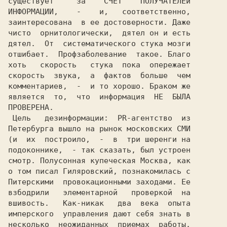
существует     за    СЧЕТ    ПОЛУЧАТЕЛЕй

заинтересована  в ее достоверности. Даже

чисто  орнитологически,  дятел он и есть

дятел.  От  систематического стука мозги

отшибает.  Профзаболевание  такое. Благо

хоть   скорость   стука  пока  опережает

скорость  звука,  а  фактов  больше  чем

комментариев,  -  и то хорошо. Браком же

является  то,  что  информация  НЕ  БЫЛА

ПРОВЕРЕНА.                              

 Цель   дезинформации:  PR-агентство  из

Петербурга вышло на рынок московских СМИ

(и  их  построило,  -  в  три шеренги на

подоконнике,  - так сказать, был устроен

смотр. Полусонная купеческая Москва, как

о том писал Гиляровский, познакомилась с

Питерскими  провокационными заходами. Ее

взбодрили   элементарной   проверкой  на

вшивость.   Как-никак   два  века  опыта

имперского  управления дают себя знать в

несколько  неожиданных  приемах  работы.
