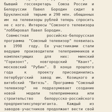
бывший   госсекретарь   Союза  России  и

Белоруссии   Павел   Бородин   сидит   в

Бруклинской  тюрьме и 290 млн. обещанных

им  на телевизоры рублей теперь спросить

не с кого. Интересы "Союзного телевизора

"лоббировал Павел Бородин.              

 Совместная        российско-белорусская

программа  "Союзный телевизор" появилась

в   1998   году.  Ее  участниками  стали

ведущие  производители  телеприемников и

комплектующих     для    них:    минский

"Горизонт",     новгородский    "Квант",

московский  "Рубин".  В  конце  прошлого

года     к     проекту    присоединились

петербургский   завод  им.  Козицкого  и

витебский  "Витязь".  Программа "Союзный

телевизор"   не  подразумевает  создание

строительство     белорусско-российского

предприятиясупергиганта.    Каждый    из

заводов-участников продолжает вести свой
