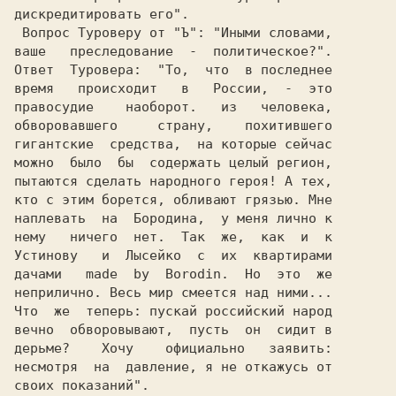
дискредитировать его".                  

 Вопрос Туроверу от "Ъ": "Иными словами,

ваше   преследование  -  политическое?".

Ответ  Туровера:  "То,  что  в последнее

время   происходит   в   России,  -  это

правосудие    наоборот.   из   человека,

обворовавшего     страну,    похитившего

гигантские  средства,  на которые сейчас

можно  было  бы  содержать целый регион,

пытаются сделать народного героя! А тех,

кто с этим борется, обливают грязью. Мне

нему   ничего  нет.  Так  же,  как  и  к

Устинову   и  Лысейко  с  их  квартирами

дачами   made  by  Borodin.  Но  это  же

неприлично. Весь мир смеется над ними...

Что  же  теперь: пускай российский народ

вечно  обворовывают,  пусть  он  сидит в

дерьме?    Хочу    официально   заявить:

несмотря  на  давление, я не откажусь от

своих показаний".                       
