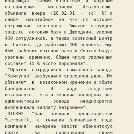
владеющая   самым  известным  и  крупным

он-лайновым     магазином    Amazon.com,

объявила  вчера  (28.02.01  -  (c)  N) о

самом   масштабном  за  всю  ее  историю

сокращение  персонала.  Amazon  вынужден

закрыть  оптовую базу в Джорджии, уволив

450 сотрудников, а также сервисный центр

450  рабочих оптовой базы в Сиэтле будут

уволены  временно. Общее число уволенных

составит 15 % всего персонала".         

 "Против  сотрудников  самарского завода

"Коммунар" возбуждено уголовное дело. Их

обвиняют  в  незаконном хранении и сбыте

боеприпасов.     В     ходе    следствия

выяснилось,  что в течение последних лет

администрация     завода    неоднократно

выплачивала заплату патронами".         

 010302   "Как   заявили   представители

Microsoft,  в  течение  ближайшего  года

компания   намерена  ввести  абонентскую

плату      за      пользование     своим
