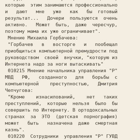
которые  этим занимаются профессионально

и   дают   мне   уже   как   бы  готовый

результат...   Дочери  пользуются  очень

активно.   Может  быть,  даже  чересчур,

поэтому мама их уже ограничивает".      

 Мнение Михаила Горбачева:              

 "Горбачев   в   восторге   и   пообещал

приобщиться компьютерной премудрости под

руководством  своей  внучки, "которую из

Интернета надо за ноги вытаскивать"     

 010215 Мнение начальника управления "Р"

МВД   РФ,   созданного   для   борьбы  с

компьютерной    преступностью,   Дмитрия

Чепчугова:                              

 "Кроме    изнасилований,    нет   таких

преступлений,  которые  нельзя  было  бы

совершить по Интернету. В ортодоксальных

странах  за  ЭТО  (детская  порнография)

может   быть   назначена  даже  смертная

 010220  Сотрудники  управления "Р" ГУВД
