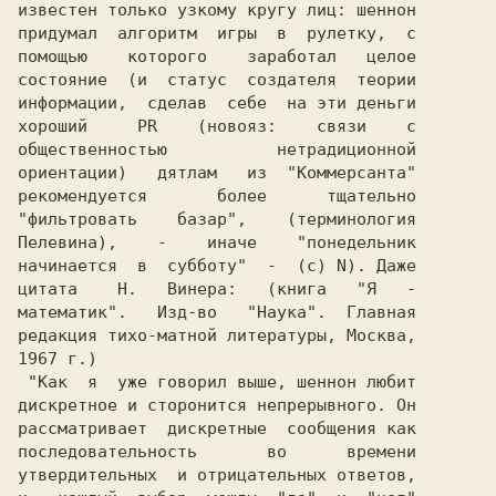
известен только узкому кругу лиц: шеннон

придумал  алгоритм  игры  в  рулетку,  с

помощью    которого    заработал   целое

состояние  (и  статус  создателя  теории

информации,  сделав  себе  на эти деньги

хороший     PR    (новояз:    связи    с

общественностью           нетрадиционной

ориентации)   дятлам   из  "Коммерсанта"

"фильтровать    базар",    (терминология

Пелевина),    -    иначе    "понедельник

начинается  в  субботу"  -  (c) N). Даже

цитата    Н.   Винера:   (книга   "Я   -

математик".   Изд-во   "Наука".  Главная

редакция тихо-матной литературы, Москва,

1967 г.)                                

 "Как  я  уже говорил выше, шеннон любит

дискретное и сторонится непрерывного. Он

рассматривает  дискретные  сообщения как

последовательность       во      времени

утвердительных  и отрицательных ответов,
