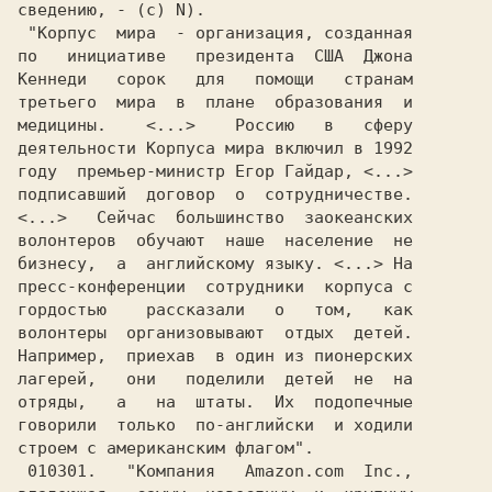
сведению, - (c) N).                     

 "Корпус  мира  - организация, созданная

по   инициативе   президента  США  Джона

Кеннеди   сорок   для   помощи   странам

третьего  мира  в  плане  образования  и

медицины.    <...>    Россию   в   сферу

году  премьер-министр Егор Гайдар, <...>

подписавший  договор  о  сотрудничестве.

<...>   Сейчас  большинство  заокеанских

волонтеров  обучают  наше  население  не

бизнесу,  а  английскому языку. <...> На

пресс-конференции  сотрудники  корпуса с

гордостью    рассказали   о   том,   как

волонтеры  организовывают  отдых  детей.

Например,  приехав  в один из пионерских

лагерей,   они   поделили  детей  не  на

отряды,   а   на  штаты.  Их  подопечные

говорили  только  по-английски  и ходили

строем с американским флагом".          

 010301.   "Компания   Amazon.com  Inc.,
