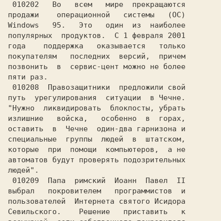
 010202   Во   всем   мире  прекращаются

продажи    операционной   системы   (ОС)

Windows   95.   Это   один  из  наиболее

популярных  продуктов.  С 1 февраля 2001

года    поддержка   оказывается   только

покупателям   последних  версий,  причем

позвонить  в  сервис-цент можно не более

пяти раз.                               

 010208  Правозащитники  предложили свой

путь  урегулирования  ситуации  в Чечне.

"Нужно  ликвидировать  блокпосты, убрать

излишние   войска,   особенно  в  горах,

оставить  в  Чечне  один-два гарнизона и

специальные  группы  людей  в  штатском,

которые  при  помощи  компьютеров,  а не

автоматов будут проверять подозрительных

 010209  Папа  римский  Иоанн  Павел  II

выбрал   покровителем   программистов  и

пользователей  Интернета святого Исидора

Севильского.    Решение   приставить   к
