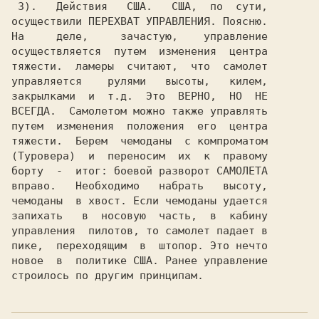
 3).   Действия   США.   США,  по  сути,

осуществили ПЕРЕХВАТ УПРАВЛЕНИЯ. Поясню.

На     деле,     зачастую,    управление

осуществляется  путем  изменения  центра

тяжести.  ламеры  считают,  что  самолет

управляется    рулями   высоты,   килем,

закрылками  и  т.д.  Это  ВЕРНО,  НО  НЕ

ВСЕГДА.  Самолетом можно также управлять

путем  изменения  положения  его  центра

тяжести.  Берем  чемоданы  с компроматом

(Туровера)  и  переносим  их  к  правому

борту  -  итог: боевой разворот САМОЛЕТА

вправо.   Необходимо   набрать   высоту,

чемоданы  в хвост. Если чемоданы удается

управления  пилотов, то самолет падает в

пике,  переходящим  в  штопор. Это нечто

новое  в  политике США. Ранее управление
