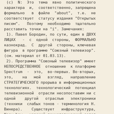
 (c)  N:  Это  тема  явно  политического

характера  и,  соответственно, запрещена

формально   в  файле  "about",  т.е.  не

соответствует  статусу издания "Открытых

писем".   Поэтому  необходимо  тщательно

расставить точки на "i". Замечания:     

 1). Павел Бородин, по сути, един в ДВУХ

ЛИЦАХ   -  с  одной  стороны,  ФОРМАЛЬНО

казнокрад.  С  другой  стороны, ключевая

фигура  в программе "Союзный телевизор".

(см. материал от 01.03.13).             

 2). Программа "Союзный телевизор" имеет

Spectrum  -  это,  во-первых. Во-вторых,

это,    на   мой   взгляд,   направление

СТРАТЕГИЧЕСКОГО прорыва в информационных

технологиях.  технологический  потенциал

телевизионной  отрасли несопоставим ни с

одной    другой   отраслью   электроники

(техники  слабых тонов - терминология Н.

Винера).    Существует   инфраструктура,
