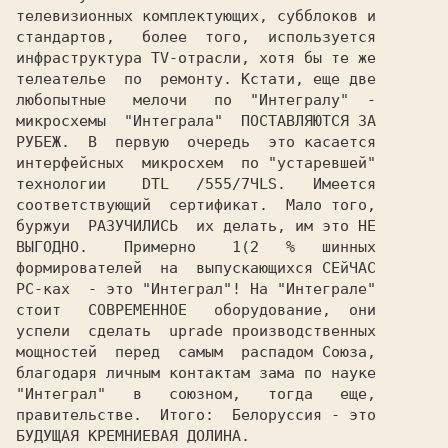
телевизионных комплектующих, субблоков и

стандартов,   более  того,  используется

инфраструктура TV-отрасли, хотя бы те же

телеателье  по  ремонту. Кстати, еще две

любопытные   мелочи   по  "Интегралу"  -

микросхемы  "Интеграла"  ПОСТАВЛЯЮТСЯ ЗА

РУБЕЖ.  В  первую  очередь  это касается

интерфейсных  микросхем  по "устаревшей"

технологии    DTL   /555/7ЧLS.   Имеется

соответствующий  сертификат.  Мало того,

буржуи  РАЗУЧИЛИСЬ  их делать, им это НЕ

ВЫГОДНО.    Примерно    1(2   %   шинных

формирователей  на  выпускающихся СЕйЧАС

стоит   СОВРЕМЕННОЕ   оборудование,  они

успели  сделать  uprade производственных

мощностей  перед  самым  распадом Союза,

благодаря личным контактам зама по науке

"Интеграл"   в   союзном,   тогда   еще,

правительстве.  Итого:  Белоруссия - это

БУДУЩАЯ КРЕМНИЕВАЯ ДОЛИНА.              
