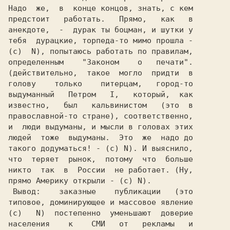
Надо  же,  в  конце концов, знать, с кем

анекдоте,  -  дурак ты боцман, и шутки у

тебя  дурацкие, торпеда-то мимо прошла -

(c)  N), попытаюсь работать по правилам,

определенным    "Законом    о   печати".

(действительно,  такое  могло  придти  в

голову    только    питерцам,   город-то

выдуманный   Петром   I,   который,  как

известно,   был   кальвинистом   (это  в

православной-то стране), соответственно,

и  люди выдуманы, и мысли в головах этих

людей  тоже  выдуманы.  Это  же  надо до

такого додуматься! - (c) N). И выяснило,

что  теряет  рынок,  потому  что  больше

никто  так  в  России  не работает. (Ну,

прямо Америку открыли - (c) N).         

 Вывод:    заказные    публикации   (это

типовое, доминирующее и массовое явление

(c)   N)  постепенно  уменьшают  доверие

населения    к    СМИ   от   рекламы   и
