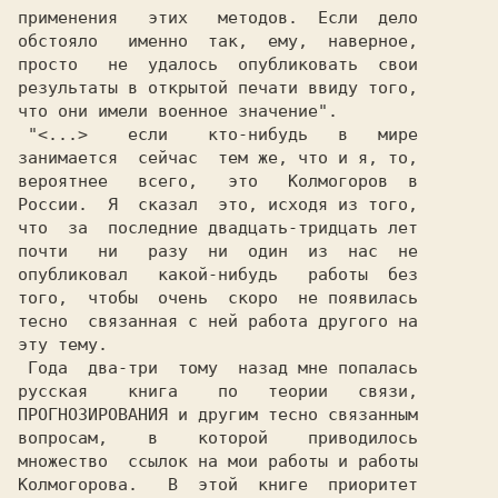
применения   этих   методов.  Если  дело

обстояло   именно  так,  ему,  наверное,

просто   не  удалось  опубликовать  свои

результаты в открытой печати ввиду того,

что они имели военное значение".        

 "<...>    если    кто-нибудь   в   мире

занимается  сейчас  тем же, что и я, то,

вероятнее   всего,   это   Колмогоров  в

России.  Я  сказал  это, исходя из того,

почти   ни   разу  ни  один  из  нас  не

опубликовал   какой-нибудь   работы  без

того,  чтобы  очень  скоро  не появилась

тесно  связанная с ней работа другого на

эту тему.                               

 Года  два-три  тому  назад мне попалась

русская    книга    по   теории   связи,

ПРОГНОЗИРОВАНИЯ и другим тесно связанным

вопросам,    в    которой    приводилось

множество  ссылок на мои работы и работы

Колмогорова.   В  этой  книге  приоритет
