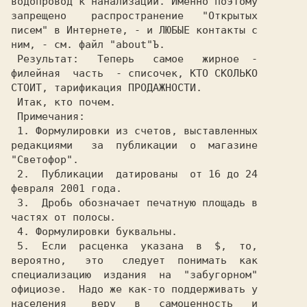
водопровод к нанализации. Именно поэтому

запрещено    распространение   "Открытых

писем" в Интернете, - и ЛЮБЫЕ контакты с

 Результат:   Теперь   самое   жирное  -

филейная  часть  - списочек, КТО СКОЛЬКО

СТОИТ, тарификация ПРОДАЖНОСТИ.         

 Итак, кто почем.                       

 Примечания:                            

 1. Формулировки из счетов, выставленных

редакциями   за  публикации  о  магазине

"Светофор".                             

 2.  Публикации  датированы  от 16 до 24

февраля 2001 года.                      

 3.  Дробь обозначает печатную площадь в

частях от полосы.                       

 4. Формулировки буквальны.             

 5.  Если  расценка  указана  в  $,  то,

вероятно,   это   следует  понимать  как

специализацию  издания  на  "забугорном"

официозе.  Надо же как-то поддерживать у

населения    веру   в   самоценность   и
