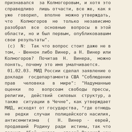
признавался  за Колмогоровым, и хотя это

справедливо  лишь отчасти, все же, как я

уже  говорил,  вполне  можно утверждать,

что   Колмогоров  не  только  независимо

разобрал  все  основные  вопросы  в этой

области, но и был первым, опубликовавшим

свои результаты".                       

 (c)  N:  Так что вопрос стоит даже не в

том, - Шеннон либо Винер, а Н. Винер или

Колмогоров?  Почитав  Н.  Винера,  можно

 01.02.03. МИД России сделал заявление о

докладе  госдепартамента США "Соблюдение

прав   человека   в  мире":  "Надуманные

оценки   по   вопрсоам  свободы  прессы,

религии,  действий  силовых  структур, а

также  ситуации в Чечне", как утверждает

МИД, исходят от государства, "где отнюдь

не  редки  случаи  полицейского насилия,

антисемитизма   (   Н.  Винер  -  еврей,

продавший  Родину  ради  истины, так что
