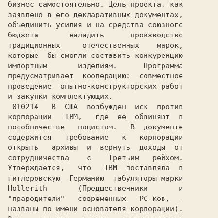
бизнес самостоятельно. Цель проекта, как

заявлено в его декларативных документах,

объединить усилия и на средства союзного

бюджета       наладить      производство

традиционных     отечественных    марок,

которые  бы смогли составить конкуренцию

импортным       изделиям.      Программа

предусматривает  кооперацию:  совместное

проведение  опытно-конструкторских работ

и закупки комплектующих.                

 010214   В  США  возбужден  иск  против

корпорации   IBM,   где  ее  обвиняют  в

пособничестве   нацистам.   В  документе

содержится   требование   к   корпорации

открыть   архивы  и  вернуть  доходы  от

сотрудничества    с    Третьим   рейхом.

Утверждается,   что   IBM  поставляла  в

гитлеровскую  Германию  табуляторы марки

"прародители"   современных   РС-ков,  -

названы по имени основателя корпорации).
