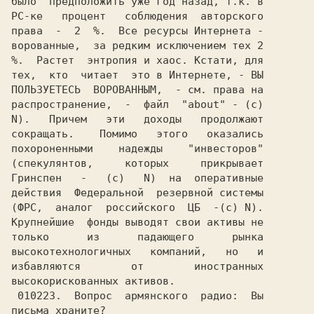
было  предположить уже год назад, т.к. в

РС-ке   процент   соблюдения  авторского

права  -  2  %.  Все ресурсы Интернета -

ворованные,  за редким исключением тех 2

%.  Растет  энтропия и хаос. Кстати, для

тех,  кто  читает  это в Интернете, - ВЫ

ПОЛЬЗУЕТЕСЬ  ВОРОВАННЫМ,  - см. права на

распространение,  -  файл  "about" - (c)

N).   Причем   эти   доходы   продолжают

сокращать.    Помимо   этого   оказались

похороненными    надежды    "инвесторов"

(спекулянтов,     которых     прикрывает

Гринспен   -   (c)   N)  на  оперативные

действия  Федеральной  резервной системы

(ФРС,  аналог  российского  ЦБ  -(c) N).

Крупнейшие  фонды выводят свои активы не

только      из      падающего      рынка

высокотехнологичных   компаний,   но   и

избавляются        от        иностранных

высокорискованных активов.              

 010223.  Вопрос  армянского  радио:  Вы
