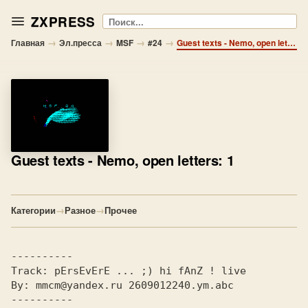
ZXPRESS
Поиск
→
→
→
→
Главная
Эл.пресса
MSF
#24
Guest texts - Nemo, open letters: 1
Guest texts
- Nemo, open letters: 1
Категории
→
Разное
→
Прочее
Track: 
By: 
mmcm@yandex.ru 2609012240.ym.abc
---------- 