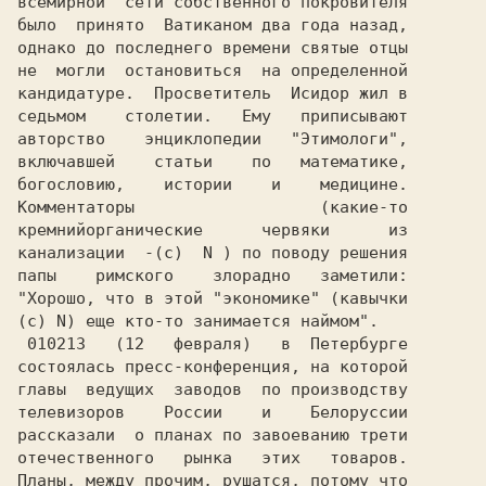
всемирной  сети собственного покровителя

было  принято  Ватиканом два года назад,

однако до последнего времени святые отцы

не  могли  остановиться  на определенной

кандидатуре.  Просветитель  Исидор жил в

седьмом    столетии.   Ему   приписывают

авторство    энциклопедии   "Этимологи",

включавшей    статьи    по   математике,

богословию,    истории    и    медицине.

Комментаторы                   (какие-то

кремнийорганические      червяки      из

канализации  -(c)  N ) по поводу решения

папы    римского    злорадно   заметили:

"Хорошо, что в этой "экономике" (кавычки

(c) N) еще кто-то занимается наймом".   

 010213   (12   февраля)   в  Петербурге

состоялась пресс-конференция, на которой

телевизоров    России    и    Белоруссии

рассказали  о планах по завоеванию трети

отечественного   рынка   этих   товаров.

Планы, между прочим, рушатся, потому что
