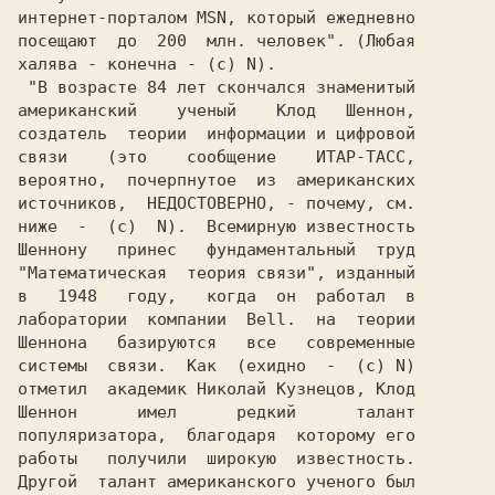
интернет-порталом MSN, который ежедневно

посещают  до  200  млн. человек". (Любая

халява - конечна - (c) N).              

 "В возрасте 84 лет скончался знаменитый

американский    ученый    Клод   Шеннон,

создатель  теории  информации и цифровой

связи    (это    сообщение    ИТАР-ТАСС,

источников,  НЕДОСТОВЕРНО, - почему, см.

ниже  -  (c)  N).  Всемирную известность

Шеннону   принес   фундаментальный  труд

"Математическая  теория связи", изданный

в   1948   году,   когда  он  работал  в

лаборатории  компании  Bell.  на  теории

Шеннона   базируются   все   современные

системы  связи.  Как  (ехидно  -  (c) N)

отметил  академик Николай Кузнецов, Клод

Шеннон      имел      редкий      талант

популяризатора,  благодаря  которому его

работы   получили  широкую  известность.

Другой  талант американского ученого был
