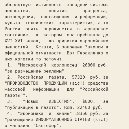
абсолютную  истинность  западной системы

ценностей,       понятия      прогресса,

возрождения,  просвещения  и реформации,

Россия  опять  опрокинется  в варварское

состояние,  в  котором  она пребывала до

XVI-XVI веков, - до привития европейских

ценностей.  Кстати, $ запрещен Законом в

официальной отчетности. Вот Геракленко о

них коготки-то поточит.                 

 1.  "Московский  козлоносец" 26800 руб.

"за размещение рекламы"                 

 2.  Российская  газета.  57320  руб. за

"ПРОИЗВОДСТВО  ПРОДУКЦИИ (sic!) средства

массовой   информации   для  "Российской

газеты"".                               

 3.    "Новые    ИЗВЕСТИЯ".   $800,   за

"публикацию в газете". Rem. 22400 руб.  

 4.  "Экономика  и  жизнь" 18360 руб. За

"размещение ИНФОРМАЦИОННОй СТАТЬИ (sic!)

о магазине "Светофор".                  
