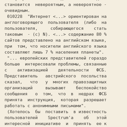
становится  невероятным, а невероятное -

очевидным.                              

 010228  "Интернет <...> ориентирован на

англоговорящего  пользователя  (либо  на

пользователя,     собирающегося    стать

сайтов представлено на английском языке,

при  том, что носители английского языка

составляют лишь 7 % населения планеты". 

 "... европейских представителей гораздо

больше  интересовали проблемы, связанные

с    активизацией    деятельности   ФСБ.

Представитель   австрийского  посольства

сказал,   что   у  многих  правозащитных

организаций     вызывают    беспокойство

сообщения   о  том,  что  в  недрах  ФСБ

принята  инструкция,  которая  разрешает

работать с анонимными письмами".        

 (Хотелось  бы  поставить  в известность

пользователей    Spectrum'а    об   этой

интересной  инициативе  и  принять  ее к
