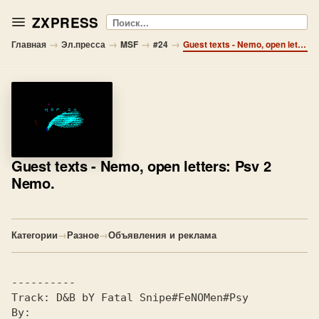
ZXPRESS
Поиск
→
→
→
→
Главная
Эл.пресса
MSF
#24
Guest texts - Nemo, open letters: Psv 2 Nemo.
Guest texts
- Nemo, open letters: Psv 2
Nemo.
Категории
→
Разное
→
Объявления и реклама
Track: 
By: 