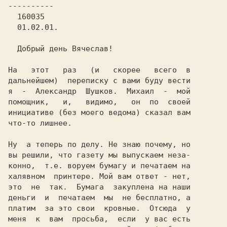
---------- 
160035
01.02.01. 
  Добрый день Вячеслав!                 

На   этот   раз   (и   скорее   всего  в

дальнейшем)  переписку с вами буду вести

я  -  Александр  Шушков.  Михаил  -  мой

помощник,   и,   видимо,   он  по  своей

инициативе (без моего ведома) сказал вам

что-то лишнее.                          

Ну  а теперь по делу. Не знаю почему, но

вы решили, что газету мы выпускаем неза-

конно,  т.е. воруем бумагу и печатаем на

халявном  принтере. Мой вам ответ - нет,

деньги  и  печатаем  мы  не бесплатно, а

платим  за это свои  кровные.  Отсюда  у

меня  к  вам  просьба,  если  у вас есть
