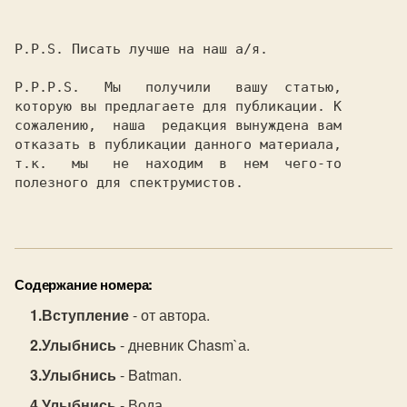
P.P.S. Писать лучше на наш а/я.         

P.P.P.S.   Мы   получили   вашу  статью,

которую вы предлагаете для публикации. К

сожалению,  наша  редакция вынуждена вам

отказать в публикации данного материала,

т.к.   мы   не  находим  в  нем  чего-то

полезного для спектрумистов.            

Содержание номера:
Вступление
- от автора.
Улыбнись
- дневник Chasm`а.
Улыбнись
- Batman.
Улыбнись
- Вода.