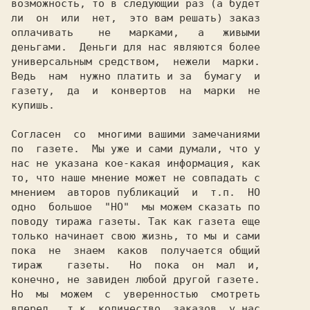
возможность, то в следующий раз (а будет

ли  он  или  нет,  это вам решать) заказ

оплачивать    не   марками,   а   живыми

деньгами.  Деньги для нас являются более

универсальным средством,  нежели  марки.

Ведь  нам  нужно платить и за  бумагу  и

газету,  да  и  конвертов  на  марки  не

купишь.                                 

Согласен  со  многими вашими замечаниями

по  газете.  Мы уже и сами думали, что у

нас не указана кое-какая информация, как

то, что наше мнение может не совпадать с

мнением  авторов публикаций  и  т.п.  НО

одно  большое  "НО"  мы можем сказать по

поводу тиража газеты. Так как газета еще

только начинает свою жизнь, то мы и сами

пока  не  знаем  каков  получается общий

конечно, не завиден любой другой газете.

Но  мы  можем  с  уверенностью  смотреть

вперед,  т.к. количество  заказов  у нас
