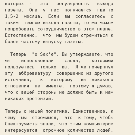
которых  -   это   регулярность   выхода

газеты.  Она  у  нас  получается  где-то

1,5-2  месяца.  Если  вы  согласитесь  с

таким  темпом выхода газеты, то мы можем

попробовать сотрудничество в этом плане.

Естественно,  что  мы будем стремиться к

более частому выпуску газеты.           

  Теперь  "о Sex'e". Вы утверждаете, что

мы    использовали    слова,    которыми

пользуетесь  только  вы.  Я же почерпнул

эту  аббревиатуру  совершенно из другого

источника,   к   которому   вы  никакого

отношения  не  имеете,  поэтому я думаю,

что с вашей стороны не должно быть к нам

никаких претензий.                      

Теперь о нашей политике. Единственное, к

чему  мы  стремимся,  это  к тому, чтобы

интересуется  огромное количество людей,
