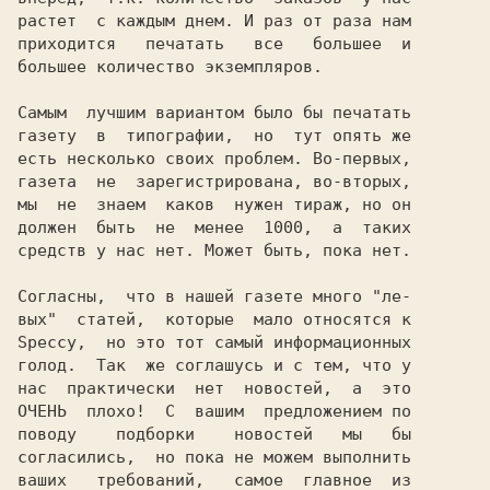
растет  с каждым днем. И раз от раза нам

приходится   печатать   все   большее  и

большее количество экземпляров.         

Самым  лучшим вариантом было бы печатать

газету  в  типографии,  но  тут опять же

есть несколько своих проблем. Во-первых,

газета  не  зарегистрирована, во-вторых,

мы  не  знаем  каков  нужен тираж, но он

должен  быть  не  менее  1000,  а  таких

средств у нас нет. Может быть, пока нет.

Согласны,  что в нашей газете много "ле-

вых"  статей,  которые  мало относятся к

Speccy,  но это тот самый информационных

голод.  Так  же соглашусь и с тем, что у

нас  практически  нет  новостей,  а  это

ОЧЕНЬ  плохо!  С  вашим  предложением по

согласились,  но пока не можем выполнить

ваших   требований,   самое  главное  из
