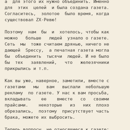
а  для этого их нужно объединить. Именно

для  этих  целей  и была создана газета.

Согласитесь,  золотое  было время, когда

существовал ZX-Ревю!                    

Поэтому  нам  бы  и  хотелось, чтобы как

можно   больше   людей  узнало о газете.

Сеть  мы  тоже считаем дрянью, ничего не

дающей  Speccy,  а печатная газета могла

бы  объединить  тысячи  людей. И не было

бы  тех   заявлений,   что   железячники

прикрылись и т.п.                       

Как вы уже, наверное, заметили, вместе с

газетами   мы   вам   выслали  небольшую

рекламу  по газете. У нас к вам просьба,

вкладывать    ее    вместе   со   своими

прайсами.    некоторые   из   них  плохо

обрезались,  поэтому  присутствует часть

брака, можете их выбросить.             

Теперь вопросы, не относящиеся к газете:
