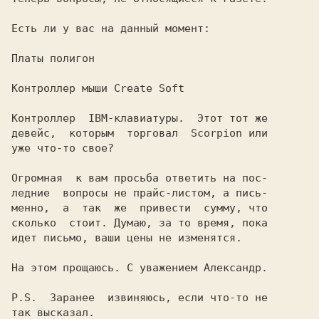
Есть ли у вас на данный момент:         

Платы полигон                           

Контроллер мыши Create Soft             

Контроллер  IBM-клавиатуры.  Этот тот же

девейс,  которым  торговал  Scorpion или

уже что-то свое?                        

Огромная  к вам просьба ответить на пос-

ледние  вопросы не прайс-листом, а пись-

менно,  а  так  же  привести  сумму, что

сколько  стоит. Думаю, за то время, пока

идет письмо, ваши цены не изменятся.    

На этом прощаюсь. С уважением Александр.

P.S.  Заранее  извиняюсь, если что-то не
