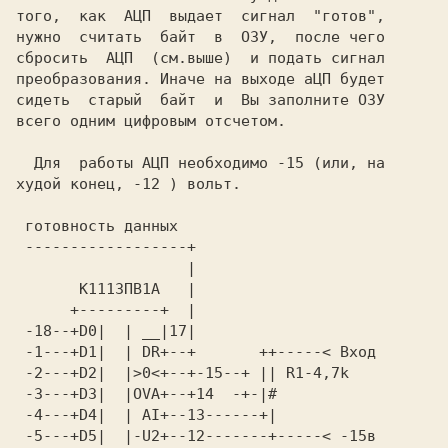
того,  как  АЦП  выдает  сигнал  "готов",

сбросить  АЦП  (см.выше)  и подать сигнал

преобразования. Иначе на выходе аЦП будет

сидеть  старый  байт  и  Вы заполните ОЗУ

всего одним цифровым отсчетом.           

  Для  работы АЦП необходимо -15 (или, на

худой конец, -12 ) вольт.                

 готовность данных                       

 ------------------+                     

                   |                     

К111ЗПВ1А   
|                     

      +---------+  |                     

 -18--+D0|  | __|17|                     

 -1---+D1|  | DR+--+       ++-----< Вход 

 -2---+D2|  |>0<+--+-15--+ || R1-4,7k    

 -3---+D3|  |OVA+--+14  -+-|#            

 -4---+D4|  | AI+--13------+|            

 -5---+D5|  |-U2+--12-------+-----< -15в 
