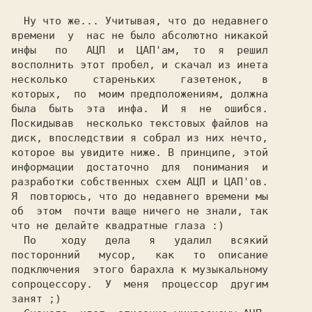
Ну что же... 
Учитывая, что до недавнего

времени  у  нас не было абсолютно никакой

инфы   по   
АЦП 
 и  
ЦАП'
ам,  то  я  решил

восполнить этот пробел, и скачал из инета

несколько    стареньких    газетенок,   в

которых,  по  моим предположениям, должна

была  быть  эта  инфа.  И  я  не  ошибся.

Поскидывав  несколько текстовых файлов на

диск, впоследствии я собрал из них нечто,

которое вы увидите ниже. В принципе, этой

информации  достаточно  для  понимания  и

разработки собственных схем 
АЦП 
и 
ЦАП'
ов.

Я  повторюсь, что до недавнего времени мы

об  этом  почти ваще ничего не знали, так

что не делайте квадратные глаза 
:) 
  По    ходу   дела   я   удалил   всякий

посторонний   мусор,   как   то  описание

подключения  этого барахла к музыкальному

сопроцессору.  У  меня  процессор  другим

занят 
;)