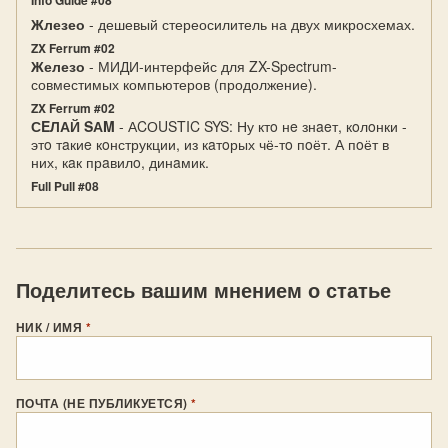
Info Guide #08
Жлезео
- дешевый стереосилитель на двух микросхемах.
ZX Ferrum #02
Железо
- МИДИ-интерфейс для ZX-Spectrum-
совместимых компьютеров (продолжение).
ZX Ferrum #02
СEЛАЙ SАM
- АCОUSTIC SYS: Ну ктo нe знaeт, кoлoнки -
этo тaкиe кoнструкции, из кaтoрых чё-тo пoёт. А пoёт в
них, кaк прaвилo, динaмик.
Full Pull #08
Поделитесь вашим мнением о статье
НИК / ИМЯ
*
ПОЧТА (НЕ ПУБЛИКУЕТСЯ)
*