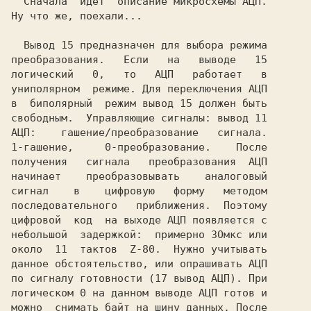
  Сначала  идет 
Ну что же, поехали... 
  Вывод 15 предназначен для выбора режима

преобразования.   Если   на   выводе   15

логический   0,   то   АЦП   работает   в

униполярном  режиме. Для переключения АЦП

в  биполярный  режим вывод 15 должен быть

свободным.  Управляющие сигналы: вывод 11

АЦП:    гашение/преобразование   сигнала.

1-гашение,     0-преобразование.    После

получения   сигнала   преобразования  АЦП

начинает    преобразовывать    аналоговый

сигнал    в    цифровую   форму   методом

последовательного   приближения.  Поэтому

цифровой  код  на выходе АЦП появляется с

небольшой  задержкой:  примерно ЗOмкс или

около  11  тактов  Z-80.  Нужно учитывать

данное обстоятельство, или опрашивать АЦП

по сигналу готовности (17 вывод АЦП). При

логическом 0 на данном выводе АЦП готов и

можно  снимать байт на шину данных. После
