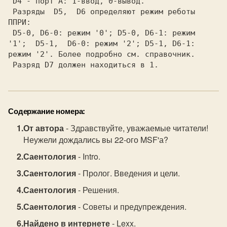
 D4 - порт A: 1-ввод, 0-вывод.           

 Разряды  D5,  D6 определяют режим реботы

ППРИ:                                    

 D5-0, D6-0: режим '0'; D5-0, D6-1: режим

'1';  D5-1,  D6-0: режим '2'; D5-1, D6-1:

режим '2'. Более подробно см. справочник.

Содержание номера:
От автора
- Здравствуйте, уважаемые читатели!
Неужели дождались вы 22-ого MSF'а?
Саентология
- Intro.
Саентология
- Пролог. Введения и цели.
Саентология
- Решения.
Саентология
- Советы и предупреждения.
Найдено в интернете
- Lexx.