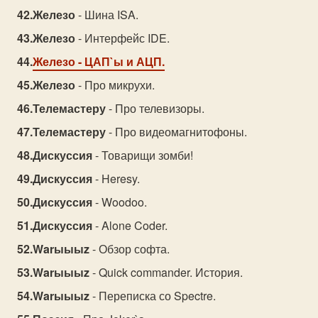
Железо
- Шина ISA.
Железо
- Интерфейс IDE.
Железо
- ЦАП`ы и АЦП.
Железо
- Про микрухи.
Телемастеру
- Про телевизоры.
Телемастеру
- Про видеомагнитофоны.
Дискуссия
- Товарищи зомби!
Дискуссия
- Heresy.
Дискуссия
- Woodoo.
Дискуссия
- Alone Coder.
Warыыыz
- Обзор софта.
Warыыыz
- Quick commander. История.
Warыыыz
- Переписка со Spectre.