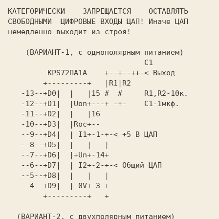
КАТЕГОРИЧЕСКИ    ЗАПРЕЩАЕТСЯ    ОСТАВЛЯТЬ

СВОБОДНЫМИ  ЦИФРОВЫЕ ВХОДЫ ЦАП! Иначе ЦАП

немедленно выходит из строя!             

    (ВАРИАНТ-1, с однополярным питанием) 

                               C1        

 KPS72ПА1А    
        +---------+   |R1|R2             

   -13--+D0|  |   |15 #  #     R1,R2-10к.

   -12--+D1|  |Uon+---+ -+-    C1-1мкф.  

   -11--+D2|  |   |16                    

   -10--+D3|  |Roc+--                    

   --9--+D4|  | I1+-1-+-< +5 В ЦАП       

   --8--+D5|  |   |   |                  

   --7--+D6|  |+Un+-14+                  

   --6--+D7|  | I2+-2-+-< Общий ЦАП      

   --5--+D8|  |   |   |                  

   --4--+D9|  | 0V+-3-+                  

        +---------+   +                  

  (ВАРИАНТ-2, с двухполярным питанием)   
