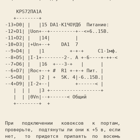
KPS72ПА1А 
   +--------+                            

-13+D0| |   |15 DA1-К1ЧOУДб  Питание:    

-12+D1| |Uon+--+---------+--<+6..15B.    

-11+D2| |   |14|         |               

-10+D3| |+Un+--+    DA1  7               

--9+D4| |   |1         +-+-+     C1-1мф. 

--8+D5| |I-1+--------2-. A +-6----+-++-< 

--6+D7| |Roc+--+ #  R1 +-+-+ Пит. |      

--5+D8| |   |2 | +  5К. 4|-6..15B.|      

--4+D9| |I-2+--|         +------< |      

   |  | |   |3 +------------------+      

   |  | |0Vn|--+------< Общий            

   +--------+  +                         

При   подключении   ковоксов   к  портам,

проверьте,  подтянуты ли они к +5 в, если

нет,   то  придется  припаять  по  восемь
