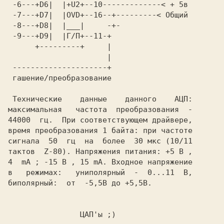
 -6---+D6|  |+U2+--10-------------< + 5в 

 -7---+D7|  |OVD+--16--+---------< Общий 

 -8---+D8|  |___|     -+-                

 -9---+D9|  |Г/П+--11-+                  

                      |                  

 ---------------------+                  

 гашение/преобразование                  

 Технические    данные    данного    АЦП:

максимальная   частота  преобразования  -

44000  гц.  При соответствующем драйвере,

время преобразования 1 байта: при частоте

сигнала  50  гц  на  более  30 мкс (10/11

тактов  Z-80). Напряжения питания: +5 B ,

4  mA ; -15 B , 15 mA. Входное напряжение

в   режимах:   униполярный  -  0...11  B,

биполярный:  от  -5,5B до +5,5B.         

ЦАП'ы 
;)