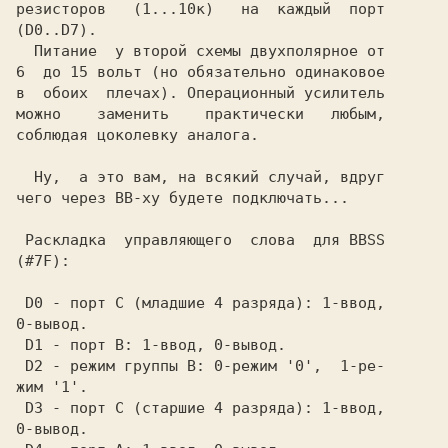
резисторов   (1...10к)   на  каждый  порт

(D0..D7).                                

  Питание  у второй схемы двухполярное от

6  до 15 вольт (но обязательно одинаковое

в  обоих  плечах). Операционный усилитель

можно    заменить    практически   любым,

соблюдая цоколевку аналога.              

  Ну,  а это вам, на всякий случай, вдруг

чего через ВВ-ху будете подключать...    

 Раскладка  управляющего  слова  для BBSS

 D0 - порт C (младшие 4 разряда): 1-ввод,

0-вывод.                                 

 D1 - порт B: 1-ввод, 0-вывод.           

 D2 - режим группы B: 0-режим '0',  1-ре-

жим '1'.                                 

 D3 - порт C (старшие 4 разряда): 1-ввод,

0-вывод.                                 
