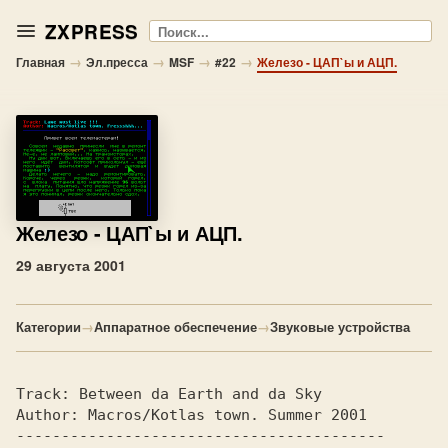
ZXPRESS
Поиск
→
→
→
→
Главная
Эл.пресса
MSF
#22
Железо - ЦАП`ы и АЦП.
Железо
- ЦАП`ы и АЦП.
29 августа 2001
Категории
→
Аппаратное обеспечение
→
Звуковые устройства
Track: 
Between da Earth and da Sky      
Author: 
Macros/Kotlas town. Summer 2001 