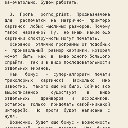
замечательно. Будем работать.            

3.  
Прога   
porno_print.  
Предназначена

для   распечатки  на  матричном  принтере

картинок  любых мыслимых размеров. Почему

такое  название?  Ну,  не знаю, какие ещё

картинки спектрумисты могут печатать.    

  Основное  отличие программы от подобных

-  
произвольный  размер картинки, 
которая

может  быть  как  в  виде одного большого

спрайта,  так и в виде последовательности

отдельных экранов.                       

  Как   бонус   -  супер-алгоритм  
печати

триколорных   картинок!   
Насколько   мне

известно,  такого ещё не было. Сейчас всё

вышеописанное     существует    в    виде

отдельныхы    драйверов   и   исходников,

осталось  только  приделать какой-никакой

интерфейс.  Но  прога  будет  написана  с

нуля.                                    

  Возможно, будет ещё 
бонус 
- возможность
