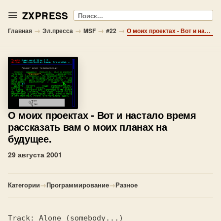
ZXPRESS
Поиск
→
→
→
→
Главная
Эл.пресса
MSF
#22
О моих проектах - Вот и настало время рассказать вам о моих планах на будущее.
О моих проектах
- Вот и настало время
рассказать вам о моих планах на
будущее.
29 августа 2001
Категории
→
Программирование
→
Разное
Track: 
Alone (somebody...)              