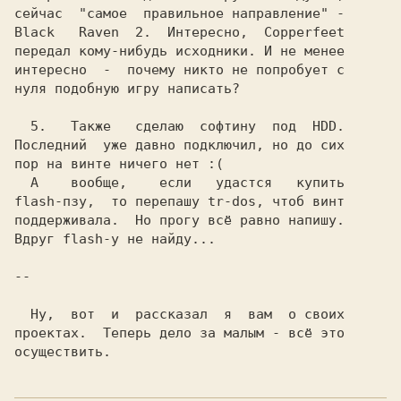
Black   Raven  2.  
Интересно,  
передал кому-нибудь исходники. И не менее

интересно  -  почему никто не попробует с

нуля подобную игру написать?             

5.   
Также   сделаю  
Последний  уже давно подключил, но до сих

пор на винте ничего нет 
:( 
flash-пзу,  
то перепашу 
tr-dos, 
чтоб винт

поддерживала.  Но прогу всё равно напишу.

Вдруг flash-у не найду...                

-- 
  Ну,  вот  и  рассказал  я  вам  о своих

проектах.  Теперь дело за малым - всё это
