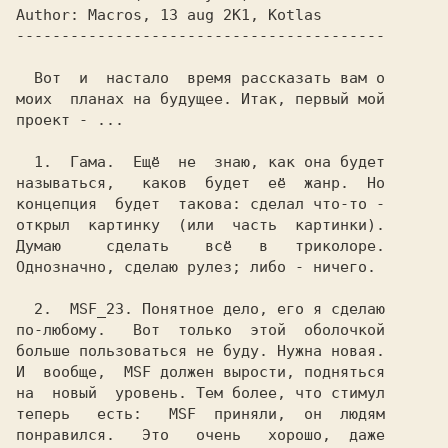
Author: 
Macros, 13 aug 2K1, Kotlas      
Вот  и  настало  время рассказать вам о

моих  планах на будущее. Итак, первый мой

проект -
 ...
1.  
Гама. 
 Ещё  не  знаю, как она будет

называться,   каков  будет  её  жанр.  Но

концепция  будет  такова: 
сделал что-то -

Думаю     сделать    всё   в   триколоре.

Однозначно, сделаю рулез; 
либо - ничего.
2.  
MSF_23. 
Понятное дело, его я сделаю

по-любому.   Вот  только  этой  оболочкой

больше пользоваться не буду. Нужна новая.

И  вообще,  
MSF 
должен вырости, подняться

на  новый  уровень. Тем более, что стимул

теперь   есть:  
 MSF  
приняли,  он  людям

понравился.   Это   очень   хорошо,  даже
