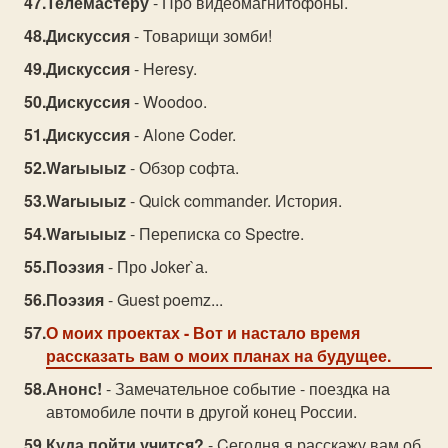
Телемастеру
- Про видеомагнитофоны.
Дискуссия
- Товарищи зомби!
Дискуссия
- Heresy.
Дискуссия
- Woodoo.
Дискуссия
- Alone Coder.
Warыыыz
- Обзор софта.
Warыыыz
- Quick commander. История.
Warыыыz
- Переписка со Spectre.
Поэзия
- Про Joker`а.
Поэзия
- Guest poemz...
О моих проектах
- Вот и настало время
рассказать вам о моих планах на будущее.
Анонс!
- Замечательное событие - поездка на
автомобиле почти в другой конец России.
Куда пойти учится?
- Cегодня я расскажу вам об