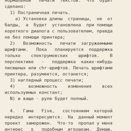
нормальной   печати  текстов.  Что  будет

сделано:                                 

1)
 Постраничная печать. 
а) 
Установка длины  страницы,  не  от

короткого диалога с пользователем, правда

не без помощи принтера;                  

2)   
Возможность   печати  загружаемыми

шрифтами.   
Пока   планируется  поддержка

только    спектрумовских    шрифтов.    В

перспективе   -   поддержка  каких-нибудь

писюшных или chr-шрифтов. Печать шрифтами

принтера, разумеется, останется;         

3)
 наглядный процесс печати; 
4)    
 возможность    изменения    всех

используемых констант; 
N)
 и ваще - руле будет полный.
4.   
Гама   
Five,   
состоянием  которой

нередко  интересуются.  На  данный момент

проект  заморожен.  Что-то  пропал у меня

интерес   к   подобным  игрушкам.  Думаю,
