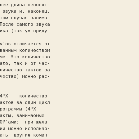
лее длина непонят-

 звука и, наконец,

том случае занима-

После самого звука

ика (так уж приду-

                  

ванным количеством

ме. Это количество

ate, так и от час-

личество тактов за

чество) можно рас-

                  

4*X  
- 
количество 
