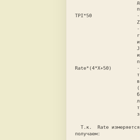
                      ды, но расчет может

TPI*50 
  -
                      Z80 в секунду (TPI 

                      - Tacts  Per Inter-

                      rupt);  TPI   можно

                      измерить с помощью 

                      Jemmini    comander

                      или    какой-нибудь

Rate*(4*X+50) 
  -
                      тов, нужное для вы-

                      вода    Rate   байт

                      (т.e. 8000..44100  

                      байт),  т.e. то ко-

                      личество  байт, ко-

                      торое  должно  про-

                      звучать в секунду. 

  T.к.  Rate измеряется [байт в секунду],

получаем:              