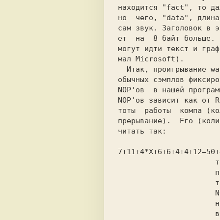
находится "fact", то да
но  чего, "data", длина
сам звук. Заголовок в э
ет  на  8 байт больше. 
могут идти текст и граф
мал Microsoft).        
  Итак, проигрывание wav'ов отличается от

обычных сэмплов фиксиро
NOP'ов  в нашей програм
NOP'ов зависит как от R
тoты  работы  компа (ко
прерывание).  Его (коли
читать так:            
7+11+4*X+6+6+4+4+12=50+
                      тактов за один цикл

                      программы (4*X -   

                      такты, занимаемые  

                      NOP'ами;  при жела-

                      нии можно использо-
