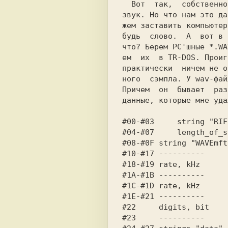
  Вот  так,  собственно,  воспроизводится

звук. Ho что нам это да
жем заставить компьютер
будь  слово.  А  вот в 
что? Берем PC'шные *.WA
ем  их  в TR-DOS. Проиг
практически  ничем не о
ного  сэмпла. У wav-фай
Причем  он  бывает  раз
данные, которые мне уда
#00-#03 
    string "RIF
#04-#07 
    length_of_s
#08-#0F 
string "WAVEmft
#10-#17 
----------  
#18-#19 
rate, kHz  
#1A-#1В 
----------  
#1C-#1D 
rate, kHz  
#1E-#21 
----------  
#22     
digits, bit 
#23     
----------  