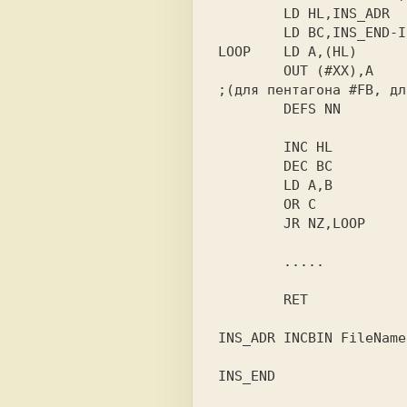
LD HL,INS_ADR  
LD BC,INS_END-I
LOOP    
LD A,(HL)      
OUT (#XX),A    
;(для пентагона #FB, дл
DEFS NN        
                        ;ки,     попробуйте 20-100.         
INC HL         
DEC BC         
LD A,B         
OR C
JR NZ,LOOP     
                        ;рал, то повторяем...               
.....          
                        ;например EI                        
RET            
INS_ADR 
INCBIN FileName
INS_END 
               