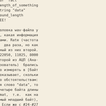
or "fact"  
tring "data" 
ound_length  
EE!  
, какая информация

ами. Rate (частота

  два раза, но как

ный из них второй.

22050, 11025, 8000

торой из АЦП (Ана-

зователь)  брались

о измерять в [байт

оказывает, скольки

о обстоятельствам:

я слово "data", то

четыре байта длины

mat,  т.e.  как на

 Если же с #24-#27
