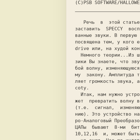
(C)PSB SOFTWARE/HALLOWE
 P
eчь  в  этой статье
заставить  SPECCY  восп
ванные звуки. В первую 
посвящена тем, у кого е
drive или, на худой кон
  Немного теории...Из школьного курса фи-

зики Вы знаете, что зву
бой волну, изменяющуюся
му  закону. Амплитуда т
ляет громкость звука, а
coty.                  
  Итак, нам нужно устройство, которое мо-

жет  превратить волну в
(т.e.  сигнал,  изменяю
ро-Аналоговый Преобразо
ЦАПы  бывают  8-ми  бит
10,12,16  и, может быть