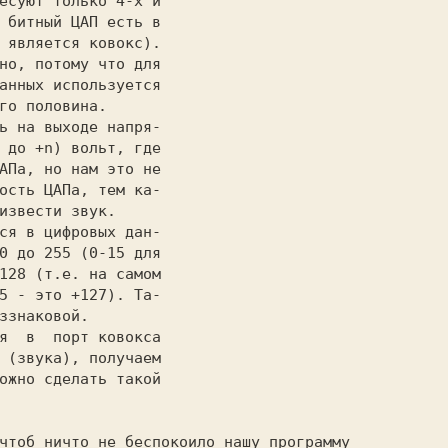
есуют только 4-х и

 битный ЦАП есть в

 является ковокс).

но, потому что для

анных используется

го половина.      

 до +n) вольт, где

АПа, но нам это не

ость ЦАПа, тем ка-

извести звук.     

0 до 255 (0-15 для

128 (т.e. на самом

5 - это +127). Та-

ззнакoвoй.        

 (звука), получаем

                  

чтоб ничто не беспокоило нашу программу
