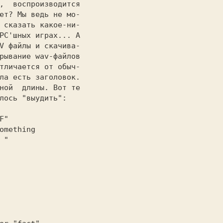
ет? Мы ведь не мо-

 сказать какое-ни-

PC'шных играх... А

V файлы и скачива-

рывание wav-файлов

тличается от обыч-

ла есть заголовок.

ной  длины. Вот те

лось "выудить":   

F"  
omething 
 "  