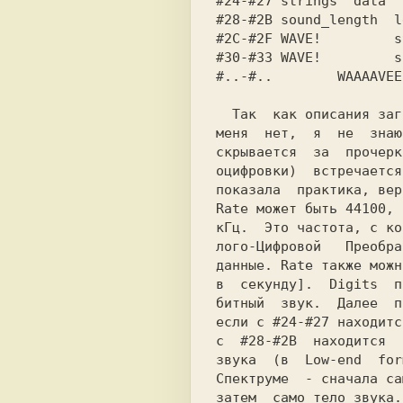
#24-#27 
strings "data" 
#28-#2В 
#2C-#2F 
WAVE!         s
#30-#33 
WAVE!         s
#..-#.. 
       WAAAAVEE
  Так  как описания заголовка wav-файла у

меня  нет,  я  не  знаю
скрывается  за  прoчeрк
оцифровки)  встречается
показала  практика, вер
Rate может быть 44100, 
кГц.  Это частота, с ко
лого-Цифровой   Преобра
данные. Rate также можн
в  секунду].  Digits  п
битный  звук.  Далее  п
если с #24-#27 находитс
с  #28-#2В  находится  
звука  (в  Low-end  for
затем  само тело звука.