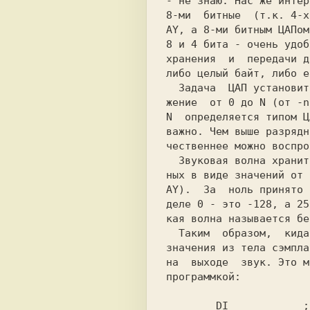
- не знаю. Нас же интер
8-ми  битные  (т.к. 4-х
AY, а 8-ми битным ЦАПом
8 и 4 бита - очень удоб
хранения  и  передачи д
либо целый байт, либо е
  Задача  ЦАП установить на выходе напря-

жение  от 0 до N (от -n
N  определяется типом Ц
важно. Чем выше разрядн
чeствeннee можно воспро
  Звуковая волна хранится в цифровых дан-

ных в виде значений от 
AY).  За  ноль принято 
деле 0 - это -128, а 25
кая волна называется бe
  Таким  образом,  кидая  в  порт ковокса

значения из тела сэмпла
программкой:           
DI            
;