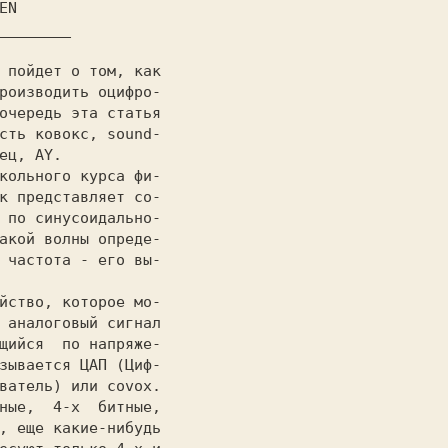
EN 
 пойдет o том, как

роизводить oцифрo-

очередь эта статья

сть ковокс, sound-

ец, AY.           

к представляет со-

 по синусoидальнo-

акой волны опреде-

 частота - его вы-

                  

 аналоговый сигнал

щийся  по напряже-

ватель) или covox.

ные,  4-х  битные,

, еще какие-нибудь
