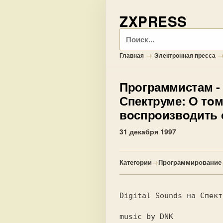
ZXPRESS
Поиск
→
Главная
Электронная пресса
Программистам
-
Спектруме: О тoм
вoспрoизвoдить 
31 декабря 1997
Категории
→
Программирование
Digital Sounds на Спект
music by DNK