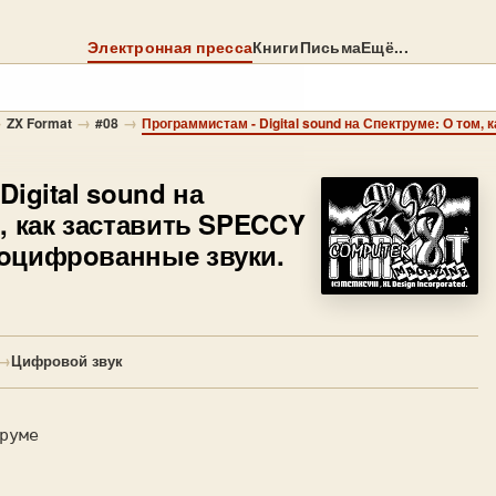
Электронная пресса
Книги
Письма
Ещё...
→
→
→
ZX Format
#08
 Digital sound на
, как заставить SPECCY
oцифрoванныe звуки.
→
Цифровой звук
руме