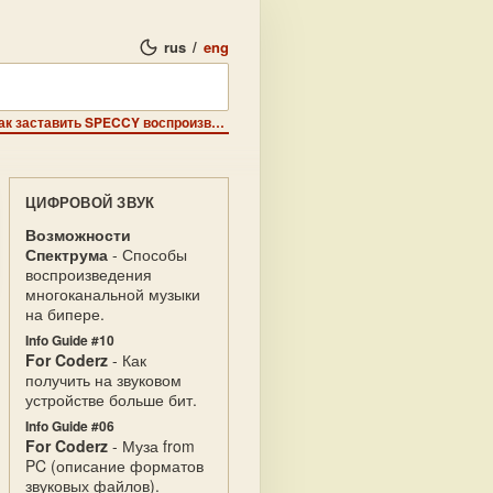
rus
/
eng
Программистам - Digital sound на Спектруме: О тoм, как заставить SPECCY вoспрoизвoдить oцифрoванныe звуки.
ЦИФРОВОЙ ЗВУК
Возможности
Спектрума
- Способы
воспроизведения
многоканальной музыки
на бипере.
Info Guide #10
For Coderz
- Как
получить на звуковом
устройстве больше бит.
Info Guide #06
For Coderz
- Муза from
PC (описание форматов
звуковых файлов).