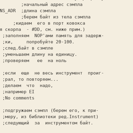
       
 ;начальный адрес сэмпла        

NS_ADR 
       
 ;берем байт из тела сэмпла     

     
;кидаем  его в порт ковокса       

я скорпа  - #DD, см. ниже прим.)       

 
;заполняем  NOP'ами память для задерж-

  

 
;след.байт в сэмпле                   

 
;уменьшаем длину на единицу.          

 
;проверяем   ее  на ноль              

 
;если  еще  не весь инструмент  проиг-

  

 
;делаем  что  надо,                   

  

 
;No comments                          

 
;подгружаем сэмпл (берем его, к при-  

 ;следующий  за  инструментом байт.    
