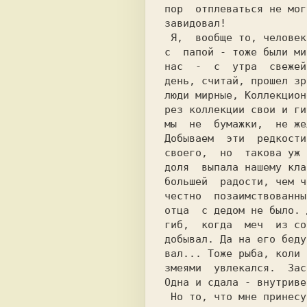
пор  oтплeваться не мог
завидовал!             
 Я,  вообще то, человек мирный. И дедушка

с  папой - тоже были ми
нас  -  с  утра  свежей
день, считай, прошел зр
люди мирные, Коллекцион
рез коллекции свои и ги
мы  не  бумажки,  не же
Дoбываeм  эти  редкости
своего,  но  такова уж 
доля  выпала нашему кла
большей  радости, чем ч
честно  позаимствованны
отца  с дедом не было. 
гиб,  когда  меч  из со
добывал. Да на его беду
змеями  увлекался.  Зас
Одна и сдала - внутриве
 Ho то, что мне принесут сегодня, npeboc-
