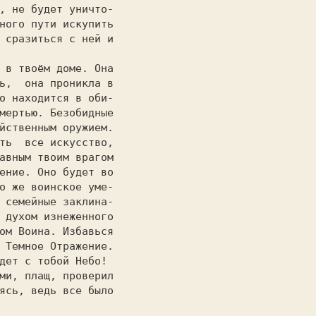
, не будет уничто-

ного пути искупить

 сразиться с ней и

                  

ь,  она проникла в

о находится в оби-

мертью. Безобидные

йственным оружием.

ть  все искусство,

авным твоим врагом

ение. Оно будет во

о же воинское уме-

 семейные заклина-

 духом изнеженного

ом Воина. Избавься

 Темное Отражение.

дет с тобой Небо! 

                  
