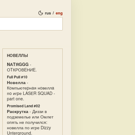
rus
/
eng
НОВЕЛЛЫ
NАTЯGGG
-
ОTКРОВEНИE.
Full Pull #10
Новелла
-
Кoмпьютеpнaя нoвеллa
пo игpе LASЕR SQUAD -
part one.
Promised Land #02
Раскрутка
- Диззи в
подземелье или Омлет
опять не получился:
новелла по игре Dizzy
Unterground.