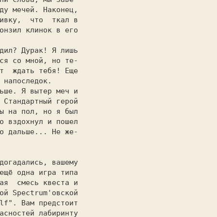
ду мечей. Наконец,

ивку,  что  ткал в

онзил клинок в его

                  

ся со мной, но те-

т  ждать тебя! Еще

 напоследок.      

 Стандартный герой

ы на пол, но я был

о вздохнул и пошел

о дальше... He же-

                  

ещё одна игра типа

ая  смесь квеста и

ой Spectrum'овской

lf". Вам предстоит
