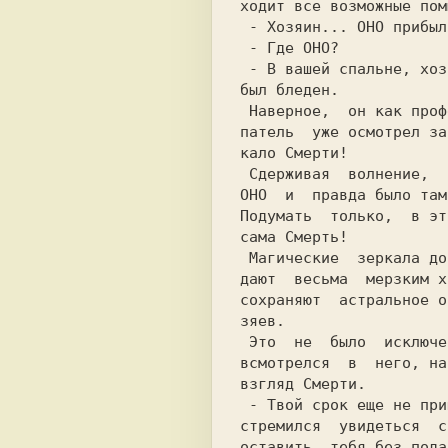
ходит все возможные пом
 - Хозяин... OHO прибыло...              

 - Где OHO?                              

 - В вашей спальне, хозяин.- старый слуга

был бледен.            
 Наверное,  он как профессиональный noky-

патeль  уже осмотрел за
калo Смерти!           
 Сдерживая  волнение,  я вошел в спальню.

OHO  и  правда было там
Подумать  только,  в эт
сама Смерть!           
 Магические  зеркала довольно часто обла-

дают  весьма  мерзким х
сохраняют  астральное о
зяeв.                  
 Это  не  было  исключением,  и  когда  я

всмотрелся  в  него, на
 - Твой срок еще не пришел. Ho раз ты так

стремился  увидеться  с
оставить  тебя без пода