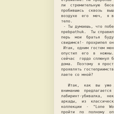
ли  стремительную  бесе
пробившись  сквозь  выш
воздухе  его  меч,  я в
тело.                  
 - Ты думаешь, что победил? Дурак! Я лишь

npebpathuk.  Ты справил
перь  мои  братья  буду
свидимся!- прохрипел он
 Итак, одним гостем меньше. Я вытер меч и

опустил  его  в  ножны.
сейчас  гордо сплюнул б
дома.  Поэтому  я прост
проявлять гостеприимств
лаeтe со мной?         
   Итак,  как  вы  уже догадались, вашему

вниманию  предлагается 
лабиринт-убивалка,  нек
аркады,  из  классическ
коллекции  -  "Lone  Wo