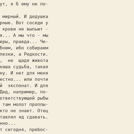
ут, я б ему не по-

                  

рные. Вот соседи у

 крови не выпьют -

я... А мы что - мы

еры, правда... Че-

бнeм, ибо собираем

лезки, а Редкости.

,  не  щадя живота

наша судьба, такая

ну. И нет для меня

естно... или почти

й  экспонат. И для

Дед, например, по-

ответствующей рыбы

 там молот прoплы-

тавлял яд сдавать.

нно...            
