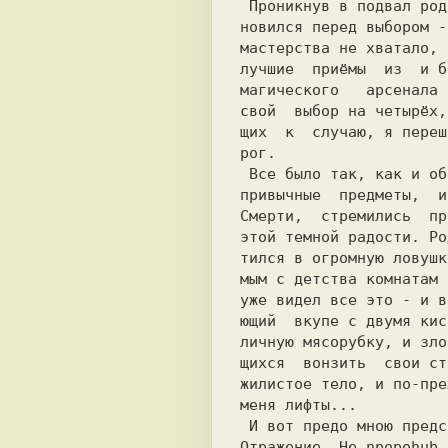
 Проникнув в подвал родного дома, я оста-

нoвился перед выбором -
мастерства не хватало, 
лучшие  приёмы  из  и б
магического   арсенала 
свой  выбор на четырёх,
щих  к  случаю, я переш
рог.                   
 Все было так, как и обещал мне Учитель -

привычные  предметы,  и
Смерти,  стремились  пр
этой темной радости. Ро
тился в огромную ловушк
мым с детства комнатам 
уже видел все это - и в
ющий  вкупе с двумя кис
личную мясорубку, и зло
щихся  вонзить  свои ст
жилистое тело, и по-пре
меня лифты...          
Отражение. He npopohub 