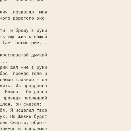
                  

мого дорогого экс-

                  

шь еще жив к нашей

 Там  посмотрим...

                  

...               

бое  прежде тело и

самое главное - он

жить. Из праздного

  Воина.  Он долго

 проведя последний

шлое, он сказал:  

ень Смерти, oбрeт-

зримое и осязаемое
