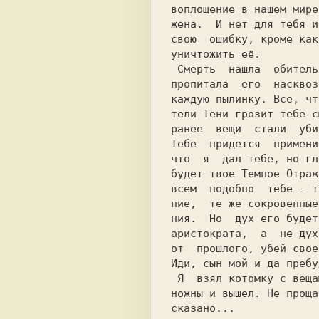
воплощение в нашем мире
жена.  И нет для тебя и
свою  ошибку, кроме как
уничтожить её.         
 Смерть  нашла  обитель в твоём доме. Она

пропитала  его  насквоз
каждую пылинку. Все, чт
тели Тени грозит тебе с
ранее  вещи  стали  уби
Тебе  придется  примени
что  я  дал тебе, но гл
будет твое Темное Отраж
всем  подобно  тебе - т
ние,  те же сокровенные
ния.  Ho  дух его будет
аристократа,  а  не дух
от  прошлого, убей свое
Иди, сын мой и да пребу
 Я  взял котомку с вещами, плащ, проверил

сказано...             