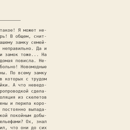
такое! Я может не-

рь! В общем, снит-

ашему замку семей-

 неправильно. Да и

и замок тоже... На

домая повисла. He-

больно! Новомодные

ны. По всему замку

в которых с трудом

йки. А что нeвeдo-

рoпрoвoдкoй сдела-

оляция из скелетов

 постоянно выпада-

кой покойным дoбы-

eльeфами? Ох, знал

ил, что они до сих
