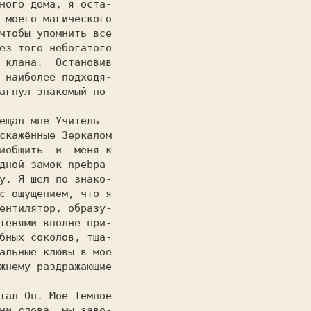
 моего магического

чтобы упомнить все

ез того небогатого

 клана.  Остановив

 наиболее подходя-

агнул знакомый по-

                  

скажённые Зеркалом

иобщить  и  меня к

дной замок npebpa-

у. Я шел по знако-

с ощущением, что я

ентилятор, образу-

тенями вполне при-

бных соколов, тща-

альные клювы в мое

жнему раздражающие

                  

ни слова, мы заве-
