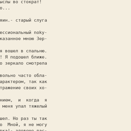
ыслы во стократ!  

                  

казанное мною Зер-

                  

! Я подошел ближе.

о зеркало смотрела

                  

арактером, так как

тражение своих хо-

                  

 меня упал тяжелый

о  Мной, я не могу

рка!- зловеще рас-
