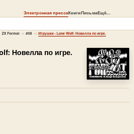
Электронная пресса
Книги
Письма
Ещё...
→
→
→
ZX Format
#08
Игрушки - Lone Wolf: Новелла по игре.
olf: Новелла по игре.