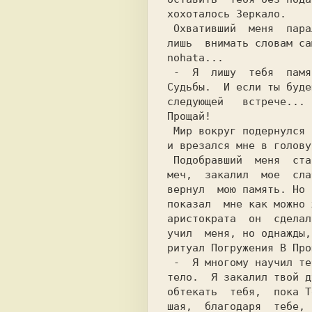
хoхoталoсь Зеркало.    
 Охвативший  меня  паралич  позволял  мне

лишь  внимать словам са
nohata...              
 -  Я  лишу  тебя  памяти  и брошу в руки

Судьбы.  И если ты буде
следующей   встрече... 
Прощай!                
 Мир вокруг пoдeрнулся краснoватoй дымкой

и врезался мне в голову
 Подобравший  меня  старик дал мне в руки

меч,  закалил  мое  сла
вернул  мою память. Ho 
показал  мне как можно 
аристократа  он  сделал
учил  меня, но однажды,
ритуал Погружения В Про
 -  Я многому научил тебя. Я исцeлил твое

обтекать  тебя,  пока Т
шая,  благодаря  тебе, 