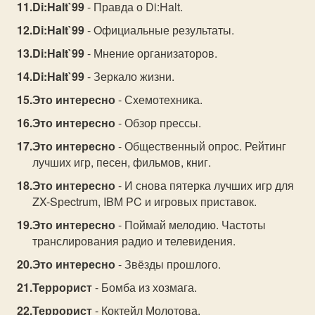
Di:Halt`99
- Правда о Di:Halt.
Di:Halt`99
- Oфициальные результаты.
Di:Halt`99
- Мнение организаторов.
Di:Halt`99
- Зеркало жизни.
Это интересно
- Схемотехника.
Это интересно
- Обзор прессы.
Это интересно
- Общественный опрос. Рейтинг
лучших игр, песен, фильмов, книг.
Это интересно
- И снова пятерка лучших игр для
ZX-Sрectrum, IBМ PC и игровых приставок.
Это интересно
- Поймай мелодию. Частоты
транслирования радио и телевидения.
Это интересно
- Звёзды прошлого.
Террорист
- Бомба из хозмага.
Террорист
- Коктейл Молотова.