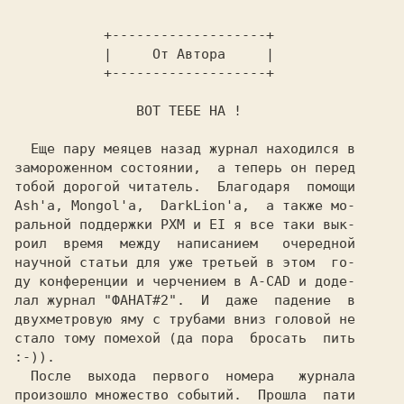
           +-------------------+          

           |     От Автора     |          

  Еще пару меяцев назад журнал находился в

замороженном состоянии,  а теперь он перед

Ash'а, Mongol'а,  DarkLion'а,  
а также мо-

ральной поддержки
 PXM и EI 
я все таки вык-

роил  время  между  написанием   очередной

научной статьи для уже третьей в этом  го-

ду конференции и черчением в А-CAD и доде-

лал журнал 
"ФАНАТ#2".  
И  даже  падение  в

двухметровую яму с трубами вниз головой не

стало тому помехой (да пора  бросать  пить

:-)).                                     

  После  выхода  первого  номера   журнала

произошло множество событий.  Прошла  пати
