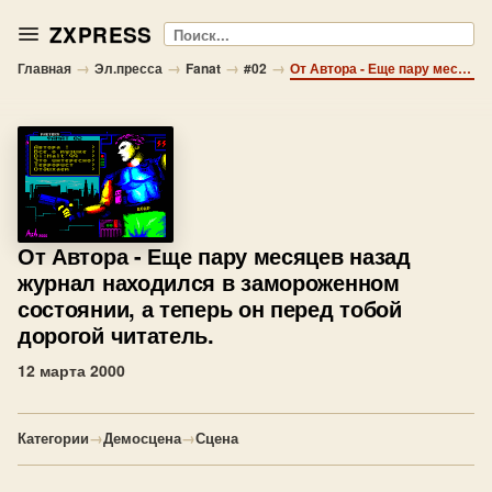
ZXPRESS
Поиск
→
→
→
→
Главная
Эл.пресса
Fanat
#02
От Автора - Еще пару месяцев назад журнал находился в замороженном состоянии, а теперь он перед тобой дорогой читатель.
От Автора
- Еще пару месяцев назад
журнал находился в замороженном
состоянии, а теперь он перед тобой
дорогой читатель.
12 марта 2000
Категории
→
Демосцена
→
Сцена