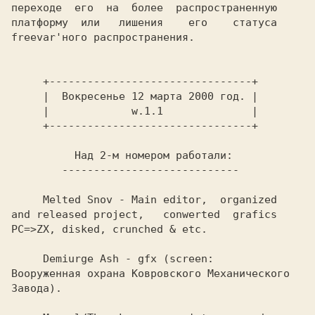
переходе  его  на  более  распространенную

платформу  или   лишения    его    статуса

freevar'ного распространения.
     +--------------------------------+   

     |  Вокресенье 12 марта 2000 год. |   

     |             w.1.1              |   

Melted Snov 
- Main editor,  organized

and released project,   conwerted  grafics

PC=>ZX, disked, crunched & etc.           

     Demiurge Ash - gfx (screen:          

Вооруженная охрана Ковровского Механического 
Завода).           
