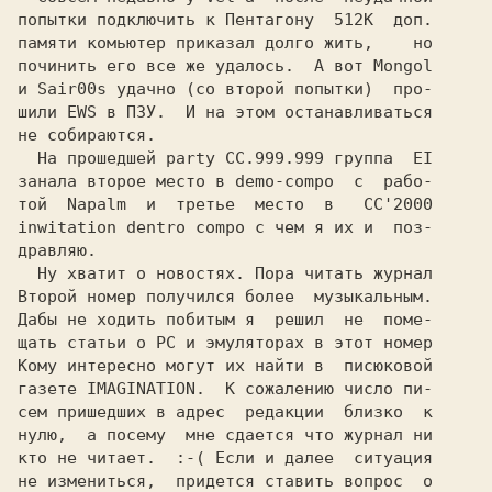
попытки подключить к Пентагону  512K  доп.

починить его все же удалось.  А вот Mongol

и Sair00s удачно (со второй попытки)  про-

шили EWS в ПЗУ.  И на этом останавливаться

не собираются.                            

  На прошедшей party CC.999.999 группа  EI

занала второе место в demo-compo  c  рабо-

той  Napalm  и  третье  место  в   CC'2000

inwitation dentro compo с чем я их и  поз-

дравляю.                                  

  Ну хватит о новостях. Пора читать журнал

Второй номер получился более  музыкальным.

Дабы не ходить побитым я  решил  не  поме-

щать статьи о PC и эмуляторах в этот номер

Кому интересно могут их найти в  писюковой

газете IMAGINATION.  K сожалению число пи-

сем пришедших в адрес  редакции  близко  к

нулю,  а посему  мне сдается что журнал ни

кто не читает.  :-( Если и далее  ситуация

не измениться,  придется ставить вопрос  о
