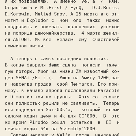
я их поздравляю.  А именно  
Vel'а  /  PXM,

D.Korowin, Melted Snov. 
А 25 марта его от-

метит и 
Exploder 
с  чем  его  также  можно

поздравить и пожелать  дальнейших  успехов

на поприще демомейкерства.  4 марта женил-

ся 
ANTONI. 
Мы все  желаем  ему  счастливой

семейной жизни.                           

  А теперь о самых последних новостях.    

В конце февраля demo-сцена  понесли  тяже-

лую потерю. 
Ушел из жизни ZX известный ко-

дер SENAT /EI :-(.  Ушел на Амигу 1200,раз

и навсегда продав  свой Пентагон.
 Его при-

меру, в начале апреля последовали Paracels

и D-man из той же группы.  Хотя со  спекки

они полностью решили не сваливать.  Теперь

вся надежда на Sair00s'а,   который  всеми

силами кодит дему и 4к для CC'000.  В  это

же время Pirodex решил  остаться  в  EI  и

сейчас кодит 64к на Assembly'2000.        

  Совсем недавно у Vel'а  после  неудачной
