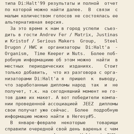
по которой можно найти далее.  В  связи  с

малым количеством голосов не состоялась ее

альтернативная версия.                    

  За это время к нам в город успели  съез-

дить в гости Andrev Fer / Matrix, Justinas

и Kristof / Serious Makers  Group,   Steel

Drugon / HWC и  организаторы  Di:Halt'а  -

Organism,  Time Keeper и Nuts.  Более поб-

робную информациию об этом можно  найти  в

местных  периодических  изданиях.    Стоит

только добавить,  что из разговора с орга-

низаторами Di:Halt'а я  пришел  к  выводу,

что заработанные дипломы народ  так  и  не

получет, т.к. на сегодняшний момент не го-

тов даже их макет. А вот победители компа-

нии проведенной ассоциацией  JEEZ  дипломы

свои получат уже сейчас.  Более  подробную

информацию можно найти в Heresy#5.        

  В  январе-феврале  некоторые    товарищи

справили очередной свой день варенья с чем
