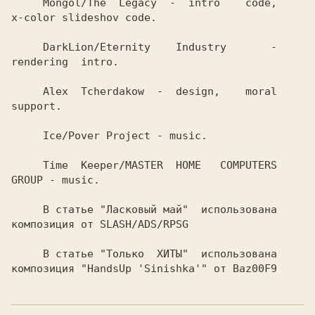
  Mongol/The  Legacy 
 -  intro    code,

х-color slideshov code.                   

  DarkLion/Eternity    Industry  
     -

rendering  intro.                         

 Alex  Tcherdakow  
-  design,    moral

support.                                  

Ice/Pover Project 
- music.           

 Time  Keeper/MASTER  НОМЕ   COMPUTERS

GROUP
 - music.                            

 В статье "Ласковый май"  использована

 В статье "Только  ХИТЫ"  использована
