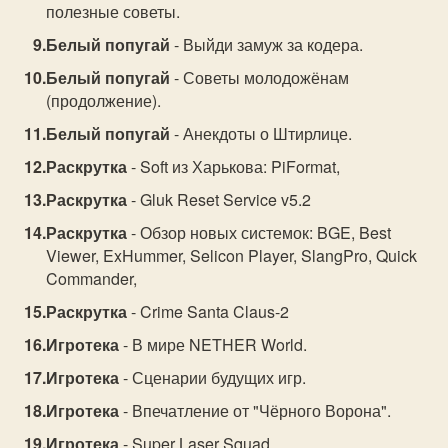
полезные советы.
Белый попугай
- Выйди замуж за кодера.
Белый попугай
- Советы молодожёнам
(продолжение).
Белый попугай
- Анекдоты о Штирлице.
Раскрутка
- Soft из Харькова: PiFormat,
Раскрутка
- Gluk Reset Service v5.2
Раскрутка
- Обзор новых системок: BGE, Best
Viewer, ExHummer, Selicon Player, SlangPro, Quick
Commander,
Раскрутка
- Crime Santa Claus-2
Игротека
- В мире NETHER World.
Игротека
- Сценарии будущих игр.
Игротека
- Впечатление от "Чёрного Ворона".
Игротека
- Super Laser Squad.