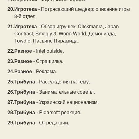
Игротека
- Потрясающий шедевр: описание игры
8-й отдел.
Игротека
- Обзор игрушек: Clickmania, Japan
Contrast, Smagly 3, Worm World, Демониада,
Towdie, Пасьянс Пирамида.
Разное
- Intel outside.
Разное
- Страшилка.
Разное
- Реклама.
Трибуна
- Рассуждения на тему.
Трибуна
- Занимательные советы.
Трибуна
- Украинский национализм.
Трибуна
- Pidarsoft: реакция.
Трибуна
- От редакции.