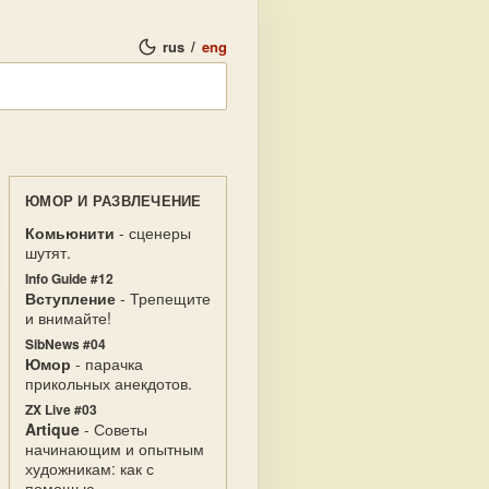
rus
/
eng
ЮМОР И РАЗВЛЕЧЕНИЕ
Комьюнити
- сценеры
шутят.
Info Guide #12
Вступление
- Трепещите
и внимайте!
SibNews #04
Юмор
- парачка
прикольных анекдотов.
ZX Live #03
Artique
- Советы
начинающим и опытным
художникам: как с
помощью