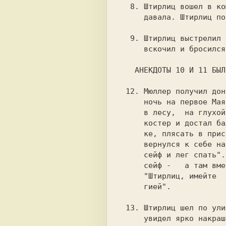
  8. Штирлиц вошел в комнату. Горела свеча, но света не

     давала. Штирлиц потушил свечу и Света сразу дала.

  9. Штирлиц выстрелил в упор. Упор упал навзнич. Взнич

     вскочил и бросился наутек. Утек стал защищаться.

   АНЕКДОТЫ 10 И 11 БЫЛИ НЕКИМ ОБРАЗОМ УТЕРЯНЫ ...

 12. Мюллер получил донос на Штирлица.  В нем говорилось:  " В

     ночь на первое Мая Штирлиц выехал из Берлина загород. Там

     в лесу,  на глухой поляне он выпил бутылку водки.  Развел

     костер и достал балалайку.  Потом стал, играя на балалай-

     ке, плясать в присядку и петь частушки. После полуночи он

     вернулся к себе на квартиру,  запер бутылку и балалайку в

     сейф и лег спать".  На следующий день  Штирлиц  открывает

     сейф -   а там вместо балалайки и бутылки лежит зваписка:

     "Штирлиц, имейте  совесть - не один вы страдаете носталь-

     гией".

 13. Штирлиц шел по улицам Берлина. На углу он

     увидел ярко накрашенных женщин.
