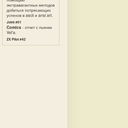
экстравагантных методов
добиться потрясающих
успехов в ascii и ansi art.
Joint #01
Comics
- отчет с пьянки
Vel'a.
ZX Pilot #42