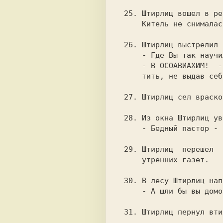
 25. Штирлиц вошел в ресторан и попробовал снять китель.  Фрау

     Китель не снималась.

 26. Штирлиц выстрелил и попал в десятку.

     - Где Вы так научились стрелять? - спросил Мюллер.

     - В ОСОАВИАХИМ!  - ответил Штирлиц и подумавл,  что отве-

     тить, не выдав себя может только опытный разведчик.

 27. Штирлиц сел враскорячку. Раскорячка сразу завелась и поехала.

 28. Из окна Штирлиц увидел как солдаты ставили машину на попа.

     - Бедный пастор - подумал Штирлиц.

 29. Штирлиц  перешел  границу незаметно.  Об этом он узнал из

     утренних газет.

 30. В лесу Штирлиц напоролся на сук.

     - А шли бы вы домой, девочки! - сказал Штирлиц.

 31. Штирлиц пернул втихую. Тихая обиделась и убежала.
