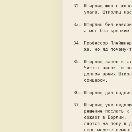
 32. Штирлиц шел с женой по улице. Раздался выстрел. Жена

     упала. Штирлиц насторожился.

 33. Штирлиц бил наверняка. Наверняк отбивался как мог,

     а мог был крепким парнем.

 34. Профессор Плейшнер третий раз прыгал из окна шестого эта-

     жа, но яд почему-то не действовал.

 35. Штирлиц зашел в столовую.  Заказал гречневую кашу и кофе.

     Чистых вилок  и ложек не было.  Пришлось есть руками.  За

     долгое время Штирлиц впервые почувствовал себя советским

     офицером.

 36. Штирлиц дал подписку Борману. Борман загнулся.

 37. Штирлиц уже неделю не выходил на связь.  В центре приняли

     решение послать к нему связного - радистку Кэт.  Она при-

     езжает в Берлин,  заходит в квартиру Штирлиц. Штирлиц ва-

     ляется на полу в доску пьяный. Рядом лежит шифровка: "Те-

     перь можете немного расслабюиться. Юстас."
