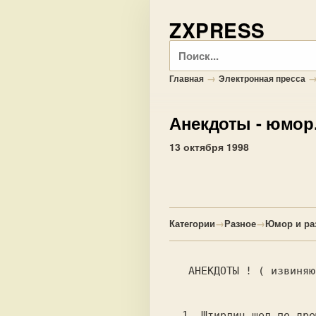
ZXPRESS
Поиск
→
Главная
Электронная пресса
Анекдоты
- юмор
13 октября 1998
Категории
→
Разное
→
Юмор и ра
  1. Штирлиц шел по дpемучему лесу и вдруг увидел,
