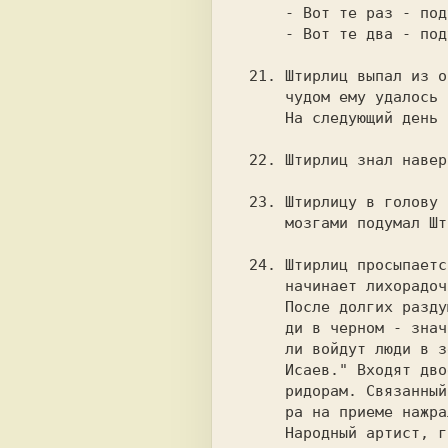
     - Вот те раз - подумал Штирлиц.

     - Вот те два - подумал Мюллер и бросил второй.

 21. Штирлиц выпал из окна 12-ого этажа и только

     чудом ему удалось зацепиться за карниз 9-ого этажа.

     На следующий день чудо распухло и сильно болело.

 22. Штирлиц знал наверняка. Наверняк тоже знал Штирлица.

 23. Штирлицу в голову попала пуля. "Разрывная!"-раскинув

     мозгами подумал Штирлиц.

 24. Штирлиц просыпается утром,  связанный по рукам и ногам, и

     начинает лихорадочно   вспоминать,   что с ним случилось.

     После долгих раздумий он решает:"Если в камеру войдут лю-

     ди в черном - значит, нахожусь в гестапо и я Штирлиц. Ес-

     ли войдут люди в зеленом - значит,  нахожусь в НКВД  и  я

     Исаев." Входят двое в сером, поднимают и тащат его по ко-

     ридорам. Связанный брыкается и кричит:"За что?! - Вы вче-

     ра на приеме нажрались как свинья и учинили погром. А еще

     Народный артист, гражданин Тихонов!
