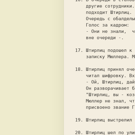
     другие сотрудники. Распихав всех к буфетной стойке

     подходит Штирлиц. Берет обед и садится за крайний столик.

     Очередь с обалделым видом провожает его взглядом.

     Голос за кадром:

     - Они не знали,  что Герои Советского Союза обслуживаются

     вне очереди -.

 17. Штирлиц подошел к сейфу, открыл его и с трудом вытащил

     записку Мюллера. Мюллер громко матерился и махал руками.

 18. Штирлиц принял очередную радиограмму и теперь стоя

     читал шифровку. Входит Мюллер.

     - Ой, Штирлиц, дайте и мне почитать.

     Он разворачивает бумажку и видит строчку.

     "Штирлиц, вы - козел".

     Мюллер не знал, что из центра сообщили, что Штирлицу

     присвоено звание Героя Советского Союза.

 19. Штирлиц выстрелил вслепую. Слепая упала.

 20. Штирлиц шел по улице и вдруг ему на головау упал кирпич.
