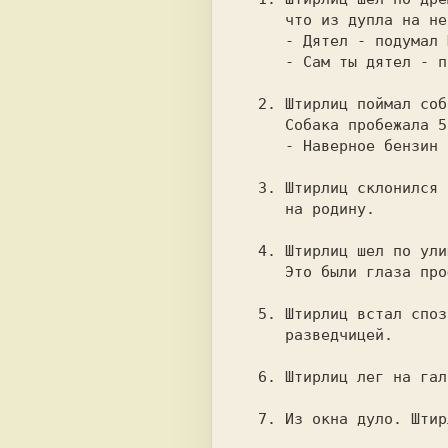
     что из дупла на него смотрят глаза.

     - Дятел - подумал Штирлиц.

     - Сам ты дятел - подумал Мюллер.

  2. Штирлиц поймал собаку. Напоил ее бензином и отпустил.

     Собака пробежала 50 метров и упала.

     - Наверное бензин кончился - подумал Штирлиц.

  3. Штирлиц склонился над картой СССР.  Его неукротимо  рвало

     на родину.

  4. Штирлиц шел по улицам Берлина и вдруг поднял глаза.

     Это были глаза профессора Плейшнера.

  5. Штирлиц встал спозаранку.  Позаранку была Румынской

     разведчицей.

  6. Штирлиц лег на гальку. Галька вскрикнула и убежала.

  7. Из окна дуло. Штирлиц закрыл окно - дуло исчезло.
