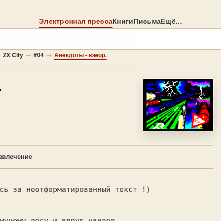
Электронная пресса
Книги
Письма
Ещё...
→
→
→
ZX City
#04
Анекдоты - юмор.
.
звлечение