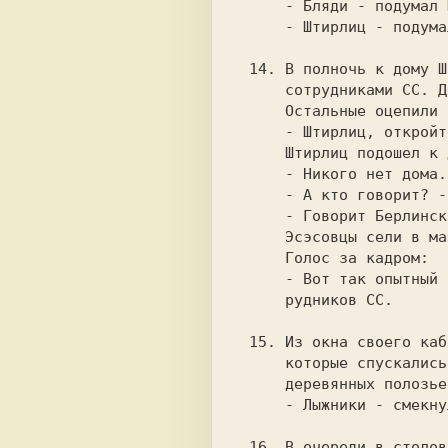
     - Бляди - подумал Штирлиц,

     - Штирлиц - подумали бляди.

 14. В полночь к дому Штирлица подъехали две машины с

     сотрудниками СС. Двое подошли к двери и постучали.

     Остальные оцепили черный ход и окна.

     - Штирлиц, откройте! -

     Штирлиц подошел к двери и тихо произнес:

     - Никого нет дома. -

     - А кто говорит? -

     - Говорит Берлинское радио. Берлинское время 15 часов.

     Эсэсовцы сели в машины и уехали.

     Голос за кадром:

     - Вот так опытный советский разведчик водил за  нос  сот-

     рудников СС.

 15. Из окна своего кабинета Штирлиц увидел группу людей,

     которые спускались со снежной горы с помощью

     деревянных полозьев и палок.

     - Лыжники - смекнул Штирлиц.

 16. В очереди в столовую стоят Мюллер, Борман, Гимлер и
