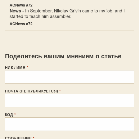
ACNews #72
News
- In September, Nikolay Grivin came to my job, and I
started to teach him assembler.
ACNews #72
Поделитесь вашим мнением о статье
НИК / ИМЯ
*
ПОЧТА (НЕ ПУБЛИКУЕТСЯ)
*
КОД
*
СООБЩЕНИЕ
*