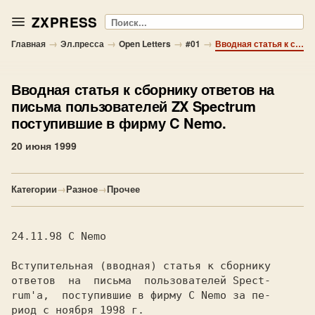
ZXPRESS
Поиск
→
→
→
→
Главная
Эл.пресса
Open Letters
#01
Вводная статья к сборнику ответов на письма пользователей ZX Spectrum поступившие в фирму C Nemo.
Вводная статья к сборнику ответов на
письма пользователей ZX Spectrum
поступившие в фирму C Nemo.
20 июня 1999
Категории
→
Разное
→
Прочее
24.11.98 C Nemo

Вступительная (вводная) статья к сборнику

ответов  на  письма  пользователей Spect-

rum'a,  поступившие в фирму C Nemo за пе-

риод с ноября 1998 г.
