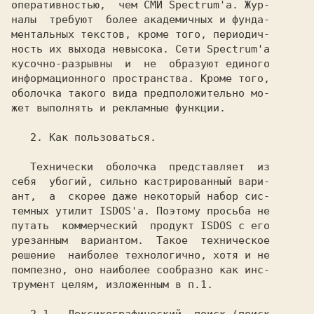
оперативностью,  чем СМИ Spectrum'a. Жур-

налы  требуют  более академичных и фунда-

ментальных текстов, кроме того, периодич-

ность их выхода невысока. Сети Spectrum'a

кусочно-разрывны  и  не  образуют единого

информационного пространства. Кроме того,

оболочка такого вида предположительно мо-

жет выполнять и рекламные функции.

   2. Как пользоваться.

   Технически  оболочка  представляет  из

себя  убогий, сильно кастрированный вари-

ант,  а  скорее даже некоторый набор сис-

темных утилит ISDOS'a. Поэтому просьба не

путать  коммерческий  продукт ISDOS с его

урезанным  вариантом.  Такое  техническое

решение  наиболее технологично, хотя и не

помпезно, оно наиболее сообразно как инс-

трумент целям, изложенным в п.1.
