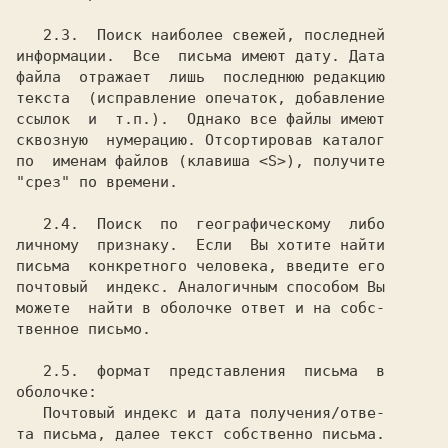
   2.3.  Поиск наиболее свежей, последней

информации.  Все  письма имеют дату. Дата

файла  отражает  лишь  последнюю редакцию

текста  (исправление опечаток, добавление

ссылок  и  т.п.).  Однако все файлы имеют

сквозную  нумерацию. Отсортировав каталог

по  именам файлов (клавиша <S>), получите

"срез" по времени.

   2.4.  Поиск  по  географическому  либо

личному  признаку.  Если  Вы хотите найти

письма  конкретного человека, введите его

почтовый  индекс. Аналогичным способом Вы

можете  найти в оболочке ответ и на собс-

твенное письмо.

   2.5.  формат  представления  письма  в

оболочке:

   Почтовый индекс и дата получения/отве-

та письма, далее текст собственно письма.
