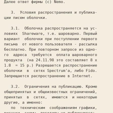
Далее ответ фирмы (c) Nemo.

   3.  Условия распространения и публика-

ции писем оболочки.

   3.1.  Оболочка распространяется на ус-

ловиях  Shareware, т.е. шароварно. Первый

вариант  оболочки при поступлении первого

письма  от нового пользователя - рассылка

бесплатно. При повторном запросе из одно-

го  адреса  требуется  оплата шароварного

продукта  (на 24.11.98 это составляет 8 х

1.8  = 15 р.) Разрешается распространение

оболочки  в  сетях Spectrum'а, либо Fido.

Запрещается распространение в Internet.

   3.2.  Ограничения на публикацию. Кроме

общепринятых и общеизвестных ограничений,

принятых  в  сетях,  имеются  и некоторые

другие, а именно:

   по  техническим  соображениям графики,
