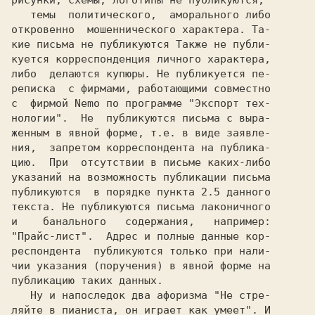
рисунки, схемы, логотипы не публикуются;

   темы  политического,  аморального либо

откровенно  мошеннического характера. Та-

кие письма не публикуются Также не публи-

куется корреспонденция личного характера,

либо  делаются купюры. Не публикуется пе-

реписка  с фирмами, работающими совместно

с  фирмой Nemo по программе "Экспорт тех-

нологии".  Не  публикуются письма с выра-

женным в явной форме, т.е. в виде заявле-

ния,  запретом корреспондента на публика-

цию.  При  отсутствии в письме каких-либо

указаний на возможность публикации письма

публикуются  в порядке пункта 2.5 данного

текста. Не публикуются письма лаконичного

и    банального   содержания,   например:

"Прайс-лист".  Адрес и полные данные кор-

респондента  публикуются только при нали-

чии указания (поручения) в явной форме на

публикацию таких данных.

   Ну и напоследок два афоризма "Не стре-

ляйте в пианиста, он играет как умеет". И
