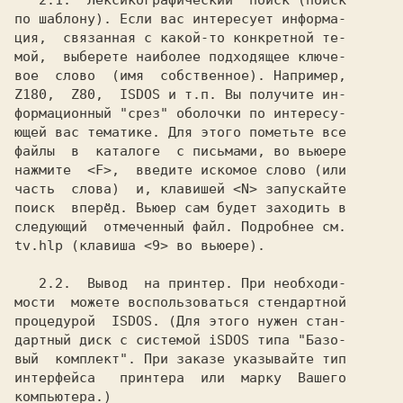
   2.1.  Лексикографический  поиск (поиск

по шаблону). Если вас интересует информа-

ция,  связанная с какой-то конкретной те-

мой,  выберете наиболее подходящее ключе-

вое  слово  (имя  собственное). Например,

Z180,  Z80,  ISDOS и т.п. Вы получите ин-

формационный "срез" оболочки по интересу-

ющей вас тематике. Для этого пометьте все

файлы  в  каталоге  с письмами, во вьюере

нажмите  <F>,  введите искомое слово (или

часть  слова)  и, клавишей <N> запускайте

поиск  вперёд. Вьюер сам будет заходить в

следующий  отмеченный файл. Подробнее см.

tv.hlp (клавиша <9> во вьюере).

   2.2.  Вывод  на принтер. При необходи-

мости  можете воспользоваться стендартной

процедурой  ISDOS. (Для этого нужен стан-

дартный диск с системой iSDOS типа "Базо-

вый  комплект". При заказе указывайте тип

интерфейса   принтера  или  марку  Вашего

компьютера.)
