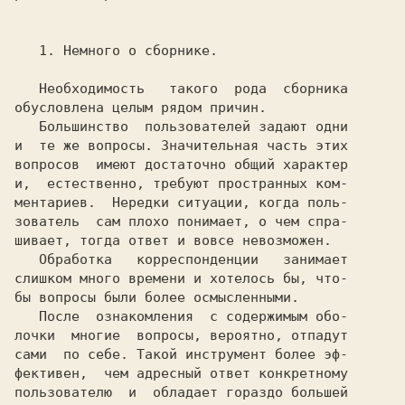
   1. Немного о сборнике.

   Необходимость   такого  рода  сборника

обусловлена целым рядом причин.

   Большинство  пользователей задают одни

и  те же вопросы. Значительная часть этих

вопросов  имеют достаточно общий характер

и,  естественно, требуют пространных ком-

ментариев.  Нередки ситуации, когда поль-

зователь  сам плохо понимает, о чем спра-

шивает, тогда ответ и вовсе невозможен.

   Обработка   корреспонденции   занимает

слишком много времени и хотелось бы, что-

бы вопросы были более осмысленными.

   После  ознакомления  с содержимым обо-

лочки  многие  вопросы, вероятно, отпадут

сами  по себе. Такой инструмент более эф-

фективен,  чем адресный ответ конкретному

пользователю  и  обладает гораздо большей
