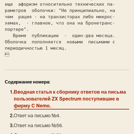
еще  афоризм относительно технических па-

раметров  оболочки: "Не принципиально, на

чем  рация - на транзисторах либо микрос-

хемах,  - главное, что она на бронетранс-

портере".

   Время  публикации  -  один-два месяца.

Оболочка  пополняется  новыми  письмами с

периодичностью 1 месяц.


Содержание номера:
Вводная статья к сборнику ответов на письма
пользователей ZX Spectrum поступившие в
фирму C Nemo.
Ответ на письмо №4.
Ответ на письмо №56.