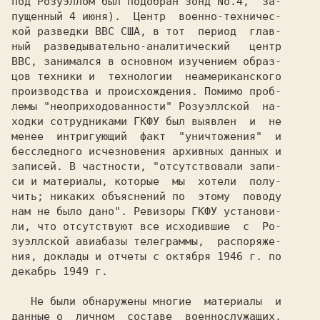
под Розуэллом был подобран зонд No.4,  за-

пущенный 4 июня).  Центр  военно-техничес-

кой разведки ВВС США, в тот  период  глав-

ный  разведывательно-аналитический   центр

ВВС, занимался в основном изучением образ-

цов техники и  технологии  неамериканского

производства и происхождения. Помимо проб-

лемы "неоприходованности" Розуэллской  на-

ходки сотрудниками ГКФУ был выявлен  и  не

менее  интригующий  факт  "уничтожения"  и

бесследного исчезновения архивных данных и

записей. В частности, "отсутствовали запи-

си и материалы, которые  мы  хотели  полу-

чить; никаких объяснений по  этому  поводу

нам не было дано". Ревизоры ГКФУ установи-

ли, что отсутствуют все исходившие  с  Ро-

зуэллской авиабазы телеграммы,  распоряже-

ния, доклады и отчеты с октября 1946 г. по

декабрь 1949 г.

   Не были обнаружены многие  материалы  и

данные о  личном  составе  военнослужащих,
