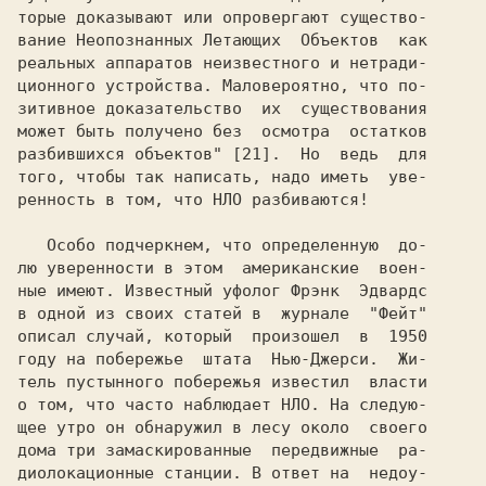
торые доказывают или опровергают существо-

вание Неопознанных Летающих  Объектов  как

реальных аппаратов неизвестного и нетради-

ционного устройства. Маловероятно, что по-

зитивное доказательство  их  существования

может быть получено без  осмотра  остатков

разбившихся объектов" [21].  Но  ведь  для

того, чтобы так написать, надо иметь  уве-

ренность в том, что НЛО разбиваются!

   Особо подчеркнем, что определенную  до-

лю уверенности в этом  американские  воен-

ные имеют. Известный уфолог Фрэнк  Эдвардс

в одной из своих статей в  журнале  "Фейт"

описал случай, который  произошел  в  1950

году на побережье  штата  Нью-Джерси.  Жи-

тель пустынного побережья известил  власти

о том, что часто наблюдает НЛО. На следую-

щее утро он обнаружил в лесу около  своего

дома три замаскированные  передвижные  ра-

диолокационные станции. В ответ на  недоу-
