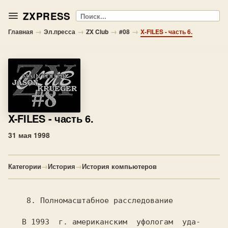
ZXPRESS
Поиск
→
→
→
→
Главная
Эл.пресса
ZX Club
#08
X-FILES - часть 6.
X-FILES
- часть 6.
31 мая 1998
Категории
→
История
→
История компьютеров
   В 1993  г. американским  уфологам  уда-
