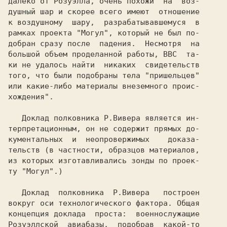
далеко от Розуэлла, очень похожи  на  воз-

душный шар и скорее всего имеют  отношение

к воздушному  шару,  разрабатывавшемуся  в

рамках проекта "Могул", который не был по-

добран сразу после  падения.  Несмотря  на

большой объем проделанной работы, ВВС  та-

ки не удалось найти  никаких  свидетельств

того, что были подобраны тела "пришельцев"

или какие-либо материалы внеземного проис-

хождения".

   Доклад полковника Р.Вивера является ин-

терпретационным, он не содержит прямых до-

кументальных  и  неопровержимых    доказа-

тельств (в частности, образцов материалов,

из которых изготавливались зонды по проек-

ту "Могул".)

   Доклад  полковника  Р.Вивера   построен

вокруг оси технологического фактора. Общая

концепция доклада  проста:  военнослужащие

Розуэллской  авиабазы,  подобрав  какой-то
