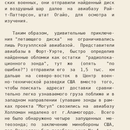
ских военных, они отправили найденный диск

и воздушный шар  далее  на  авиабазу  Рай-

т-Паттерсон, штат  Огайо,  для  осмотра  и

изучения.

   Таким образом,  удивительные  приключе-

ния "летающего  диска"  не  ограничивались

лишь Розуэллской авиабазой.  Представители

авиабазы в  Форт-Уэрте,  быстро  определив

найденные обломки как остатки  "радиолока-

ционного  зонда",  тут  же   (опять    "по

ошибке?") отправили его  за  1,5  тыс.  км

дальше  на  северо-восток  в  Центр  воен-

но-технической разведки США  вместо  того,

чтобы поискать  адресат  доставки  сравни-

тельно легко узнаваемого груза поближе и в

западном направлении (упавшие зонды в рам-

ках проекта "Могул" свозились на  авиабазу

Холломан недалеко от  г.Аламогордо.  Всего

не было обнаружено четыре  запущенных  ме-

теозонда; по  заключению  минобороны  США,
