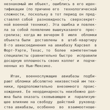
незнакомый им объект, ошиблись в его иден-

тификации (по причине его  технологической

сложности, поскольку в тот период он пред-

ставлял собой  разновидность  сверхсекрет-

ной военной техники). Эта ошибка и повлек-

ла за собой появление вышеуказаного  прес-

срелиза; когда же вечером 8  июля  обломки

объекта были  доставлены  в  штаб-квартиру

8-го авиасоединения на авиабазу Карсвел  в

Форт-Уэрте, Техас, то  более  компетентные

специалисты сравнительно быстро  исправили

досадную оплошность своих коллег и  подчи-

ненных из Нью-Мексико.

   Итак,  военнослужащие  авиабазы  подби-

рают обломки абсолютно неизвестной им тех-

ники, предположительно  внеземного  проис-

хождения. Ее неординарность неизбежно дол-

жна была оказать сковывающее и  парализую-

щее влияние на свободу  действий  руковод-

ства авиабазы, особенно  во  взаимоотноше-
