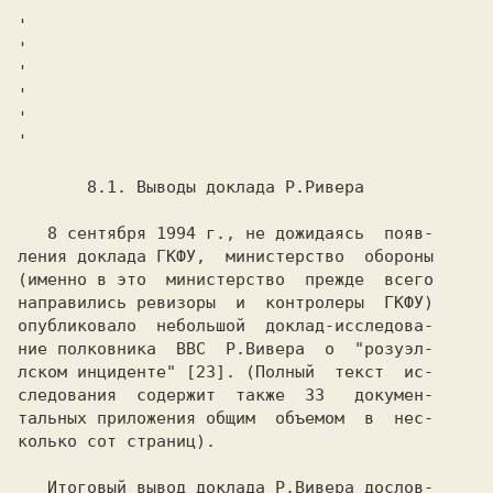
'
'
'
'
'
'
'
   8 сентября 1994 г., не дожидаясь  появ-

ления доклада ГКФУ,  министерство  обороны

(именно в это  министерство  прежде  всего

направились ревизоры  и  контролеры  ГКФУ)

опубликовало  небольшой  доклад-исследова-

ние полковника  ВВС  Р.Вивера  о  "розуэл-

лском инциденте" [23]. (Полный  текст  ис-

следования  содержит  также  33   докумен-

тальных приложения общим  объемом  в  нес-

колько сот страниц).

   Итоговый вывод доклада Р.Вивера дослов-
