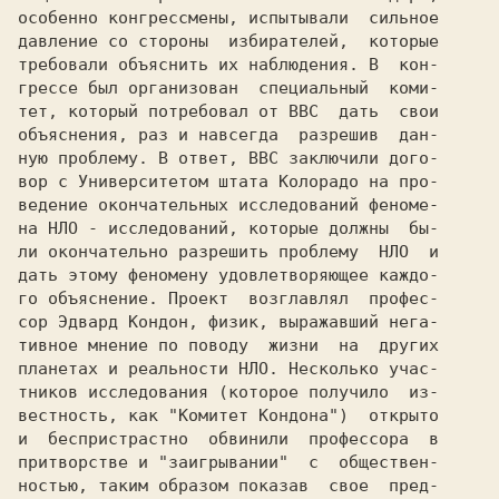
особенно конгрессмены, испытывали  сильное

давление со стороны  избирателей,  которые

требовали объяснить их наблюдения. В  кон-

грессе был организован  специальный  коми-

тет, который потребовал от ВВС  дать  свои

объяснения, раз и навсегда  разрешив  дан-

ную проблему. В ответ, ВВС заключили дого-

вор с Университетом штата Колорадо на про-

ведение окончательных исследований феноме-

на НЛО - исследований, которые должны  бы-

ли окончательно разрешить проблему  НЛО  и

дать этому феномену удовлетворяющее каждо-

го объяснение. Проект  возглавлял  профес-

сор Эдвард Кондон, физик, выражавший нега-

тивное мнение по поводу  жизни  на  других

планетах и реальности НЛО. Несколько учас-

тников исследования (которое получило  из-

вестность, как "Комитет Кондона")  открыто

и  беспристрастно  обвинили  профессора  в

притворстве и "заигрывании"  с  обществен-

ностью, таким образом показав  свое  пред-
