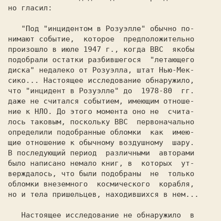
но гласил:

   "Под "инцидентом в Розуэлле" обычно по-

нимают событие,  которое  предположительно

произошло в июле 1947 г., когда ВВС  якобы

подобрали остатки разбившегося  "летающего

диска" недалеко от Розуэлла, штат Нью-Мек-

сико... Настоящее исследование обнаружило,

что "инцидент в Розуэлле" до  1978-80  гг.

даже не считался событием, имеющим отноше-

ние к НЛО. До этого момента оно не  счита-

лось таковым, поскольку ВВС  первоначально

определили подобранные обломки  как  имею-

щие отношение к обычному воздушному  шару.

В последующий период  различными  авторами

было написано немало книг, в  которых  ут-

верждалось, что были подобраны  не  только

обломки внеземного  космического  корабля,

но и тела пришельцев, находившихся в нем...

   Настоящее исследование не обнаружило  в
