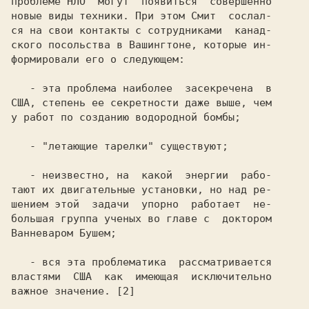
проблеме НЛО  могут  появиться  совершенно

новые виды техники. При этом Смит  сослал-

ся на свои контакты с сотрудниками  канад-

ского посольства в Вашингтоне, которые ин-

формировали его о следующем:

   - эта проблема наиболее  засекречена  в

США, степень ее секретности даже выше, чем

у работ по созданию водородной бомбы;

   - "летающие тарелки" существуют;

   - неизвестно, на  какой  энергии  рабо-

тают их двигательные установки, но над ре-

шением этой  задачи  упорно  работает  не-

большая группа ученых во главе с  доктором

Ванневаром Бушем;

   - вся эта проблематика  рассматривается

властями  США  как  имеющая  исключительно

важное значение. [2]
