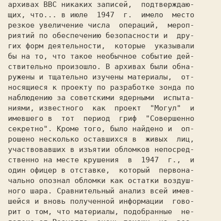
архивах ВВС никаких записей,  подтверждаю-

щих, что... в июле  1947  г.  имело  место

резкое увеличение числа  операций,  мероп-

риятий по обеспечению безопасности и  дру-

гих форм деятельности,  которые  указывали

бы на то, что такое необычное событие дей-

ствительно произошло. В архивах были обна-

ружены и тщательно изучены материалы,  от-

носящиеся к проекту по разработке зонда по

наблюдению за советскими ядерными  испыта-

ниями, известного  как  проект  "Могул"  и

имевшего в  тот  период  гриф  "Совершенно

секретно". Кроме того, было найдено и  оп-

рошено несколько оставшихся в  живых  лиц,

участвовавших в изъятии обломков непосред-

ственно на месте крушения  в  1947  г.,  и

один офицер в отставке,  который  первона-

чально опознал обломки как остатки воздуш-

ного шара. Сравнительный анализ всей имев-

шейся и вновь полученной информации  гово-

рит о том, что материалы, подобранные  не-
