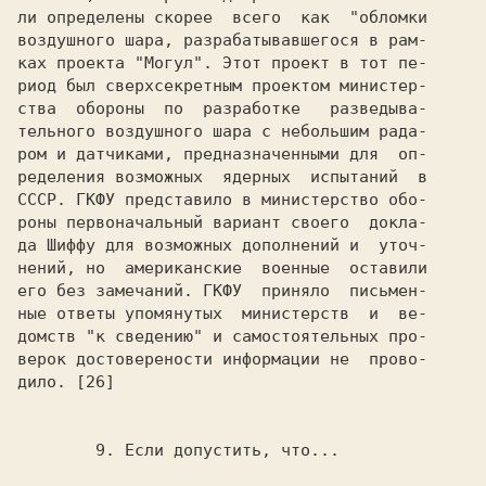
ли определены скорее  всего  как  "обломки

воздушного шара, разрабатывавшегося в рам-

ках проекта "Могул". Этот проект в тот пе-

риод был сверхсекретным проектом министер-

ства  обороны  по  разработке   разведыва-

тельного воздушного шара с небольшим рада-

ром и датчиками, предназначенными для  оп-

ределения возможных  ядерных  испытаний  в

СССР. ГКФУ представило в министерство обо-

роны первоначальный вариант своего  докла-

да Шиффу для возможных дополнений и  уточ-

нений, но  американские  военные  оставили

его без замечаний. ГКФУ  приняло  письмен-

ные ответы упомянутых  министерств  и  ве-

домств "к сведению" и самостоятельных про-

верок достоверености информации не  прово-

дило. [26]
