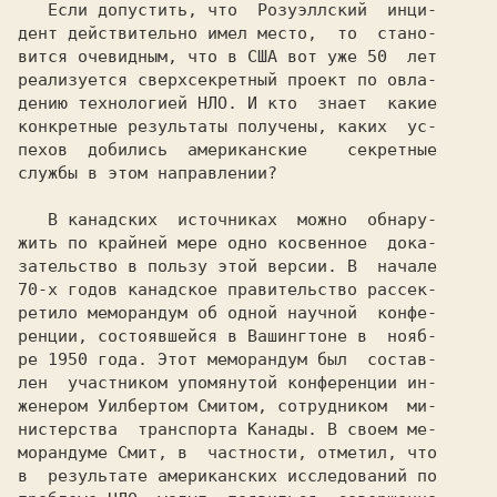
   Если допустить, что  Розуэллский  инци-

дент действительно имел место,  то  стано-

вится очевидным, что в США вот уже 50  лет

реализуется сверхсекретный проект по овла-

дению технологией НЛО. И кто  знает  какие

конкретные результаты получены, каких  ус-

пехов  добились  американские    секретные

службы в этом направлении?

   В канадских  источниках  можно  обнару-

жить по крайней мере одно косвенное  дока-

зательство в пользу этой версии. В  начале

70-х годов канадское правительство рассек-

ретило меморандум об одной научной  конфе-

ренции, состоявшейся в Вашингтоне в  нояб-

ре 1950 года. Этот меморандум был  состав-

лен  участником упомянутой конференции ин-

женером Уилбертом Смитом, сотрудником  ми-

нистерства  транспорта Канады. В своем ме-

морандуме Смит, в  частности, отметил, что

в  результате американских исследований по
