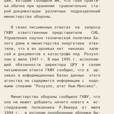
ции, которые сообщили им, что таая практи-

ка обычна при хранении  сравнительно  ста-

рой документации  различных  подразделений

министерства обороны.

   В своих письменных ответах  на  запросы

ГКФУ  ответственные  представители    СHБ,

Управления научно-технической политики Бе-

лого дома и министерства энергетики  отве-

тили, что в их архивах нет  никаких  запи-

сей и документов о катастрофе под  Розуэл-

лом в июле 1947 г. В мае 1995 г. исполняю-

щий  обязанности  директора  ЦРУ  в  своем

письменном ответе ГКФУ сообщил, что в  ар-

хивах и информационных базах данных  этого

агенства не содержится информации с  кодо-

выми словами "Розуэлл, штат Нью-Мексико".

   Министерство обороны сообщило ГКФУ, что

оно не может добавить ничего нового к  ис-

следованию  полковника  Р.Вивера  от  июля

1994 г., в котором подобранные обломки бы-
