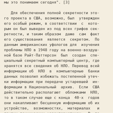
мы это понимаем сегодня". [3]

   Для обеспечения полной секретности это-

го проекта в США, возможно, был  утвержден

его особый режим, в соответствии  с  кото-

рым он был выведен из под всех грифов сек-

ретности, и таким образом  даже  сам  факт

его существования  является  секретом.  По

данным американских уфологов для  изучения

проблемы НЛО в 1948 году на военно-воздуш-

ной базе Райт-Паттерсон  был  создан  спе-

циальный секретный компьютерный центр, где

хранятся все сведения об НЛО. Перевод всей

информации об  НЛО  в  компьютерные  банки

данных позволил избежать постепенной утеч-

ки информации при передаче устаревшей  ин-

формации в Национальный  архив.  Если  США

действительно располагают  обломками  НЛО,

то в таком случае еще с конца  40-х  годов

они накапливают бесценную информацию об их

устройстве,  возможностях,  материалах   и
