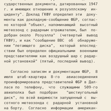
сударственных документа, датированных 1947

г. и имеющих отношение к розуэллскому  ин-

циденту". Доклад ГКФУ определил эти  доку-

менты как докладную-сообщение ФБР, соглас-

но которой "объект, напоминающий  высотный

метеозонд с радарным отражателем, был  по-

добран около  Розуэлла"  (четвертый  вывод

ГКФУ), и как "сообщение ВВС  об  обнаруже-

нии "летающего  диска",  который  впослед-

ствии был определен официальными  военными

представителями как воздушный шар с радар-

ной установкой" (пятый, последний вывод).

   Согласно записям и документации ФБР,  8

июля  штаб-квартира  8-го   авиасоединения

проинформировала представителей ФБР в Дал-

ласе по  телефону,  что  служащими  509-го

авиаполка  был  подобран    "шестиугольный

диск", по всей видимости запущенный с  вы-

сотного метеозонда с  радарной  установкой

на борту.  Согласно  информации  американ-
