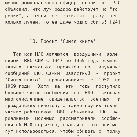
мение домовладельца офицер  одной  из  РЛС

объяснил, что луч радара действует на "та-

релки", а  если  ее  захватят  сразу  нес-

колько лучей, то ее даже можно сбить! [24]

   Так как НЛО являются  воздушными  явле-

ниями, ВВС США с 1947 по 1969 годы осущес-

твляло  несколько  проектов  по   изучению

сообщений НЛО. Самый  известный  -  проект

"Синяя книга",  проводившийся  с  1952  по

1969 годы.  Хотя  за  эти  годы  поступило

большое число сообщений  об  НЛО,  включая

многочисленные  свидетельства  военных   и

гражданских пилотов, а также других техни-

ческих работников, ВВС  объявили  НЛО  не-

реальными. Военные  рассматривали  сообще-

ния об НЛО серьезно, опасаясь, что они мо-

гут использоваться, чтобы сбивать с  толку
