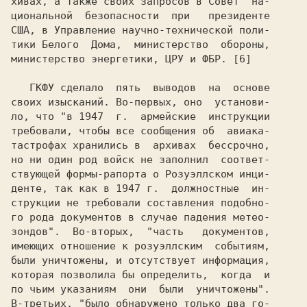
хивах, а также своих запросов в Совет  на-

циональной  безопасности  при   президенте

США, в Управление научно-технической поли-

тики Белого  Дома,  министерство  обороны,

министерство энергетики, ЦРУ и ФБР. [6]

   ГКФУ сделало  пять  выводов  на  основе

своих изысканий. Во-первых, оно  установи-

ло, что "в 1947  г.  армейские  инструкции

требовали, чтобы все сообщения об  авиака-

тастрофах хранились в  архивах  бессрочно,

но ни один род войск не заполнил  соответ-

ствующей формы-рапорта о Розуэллском инци-

денте, так как в 1947 г.  должностные  ин-

струкции не требовали составления подобно-

го рода документов в случае падения метео-

зондов".  Во-вторых,  "часть   документов,

имеющих отношение к розуэллским  событиям,

были уничтожены, и отсутствует информация,

которая позволила бы определить,  когда  и

по чьим указаниям  они  были  уничтожены".

В-третьих, "было обнаружено только два го-
