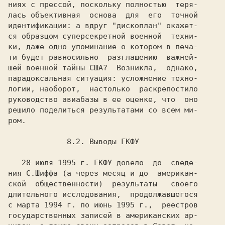
ниях с прессой, поскольку полностью  теря-

лась объективная  основа  для  его  точной

идентификации: а вдруг "дископлан" окажет-

ся образцом суперсекретной военной  техни-

ки, даже одно упоминание о котором в печа-

ти будет равносильно  разглашению  важней-

шей военной тайны США?  Возникла,  однако,

парадоксальная ситуация: усложнение техно-

логии, наоборот,  настолько  раскрепостило

руководство авиабазы в ее оценке, что  оно

решило поделиться результатами со всем ми-

ром.

   28 июля 1995 г. ГКФУ довело  до  сведе-

ния С.Шиффа (а через месяц и до  американ-

ской  общественности)  результаты   своего

длительного исследования,  продолжавшегося

с марта 1994 г. по июнь 1995 г.,  реестров

государственных записей в американских ар-
