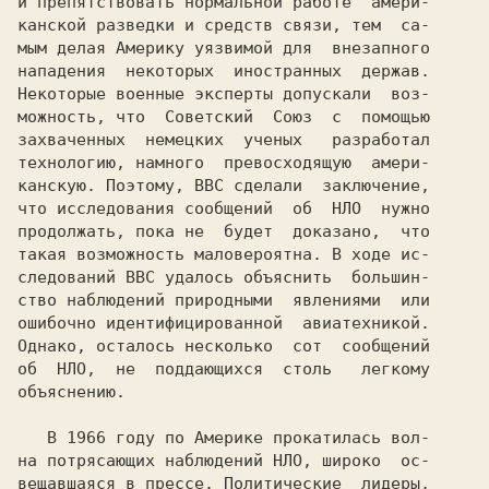
и препятствовать нормальной работе  амери-

канской разведки и средств связи, тем  са-

мым делая Америку уязвимой для  внезапного

нападения  некоторых  иностранных  держав.

Некоторые военные эксперты допускали  воз-

можность, что  Советский  Союз  с  помощью

захваченных  немецких  ученых   разработал

технологию, намного  превосходящую  амери-

канскую. Поэтому, ВВС сделали  заключение,

что исследования сообщений  об  НЛО  нужно

продолжать, пока не  будет  доказано,  что

такая возможность маловероятна. В ходе ис-

следований ВВС удалось объяснить  большин-

ство наблюдений природными  явлениями  или

ошибочно идентифицированной  авиатехникой.

Однако, осталось несколько  сот  сообщений

об  НЛО,  не  поддающихся  столь   легкому

объяснению.

   В 1966 году по Америке прокатилась вол-

на потрясающих наблюдений НЛО, широко  ос-

вещавшаяся в прессе. Политические  лидеры,
