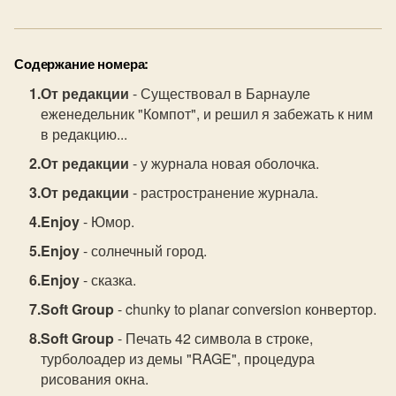
Содержание номера:
От редакции
- Существовал в Барнауле
еженедельник "Компот", и решил я забежать к ним
в редакцию...
От редакции
- у журнала новая оболочка.
От редакции
- растространение журнала.
Enjoy
- Юмор.
Enjoy
- солнечный город.
Enjoy
- сказка.
Soft Group
- chunky to planar conversion конвертор.
Soft Group
- Печать 42 символа в строке,
турболоадер из демы "RAGE", процедура
рисования окна.