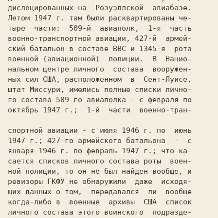
дислоцированных на  Розуэллской  авиабазе.

Летом 1947 г. там были расквартированы че-

тыре  части:  509-й  авиаполк,  1-я  часть

военно-транспортной авиации, 427-й  армей-

ский батальон в составе ВВС и 1345-я  рота

военной (авиационной)  полиции.  В  Hацио-

нальном центре личного  состава  вооружен-

ных сил США, расположенном  в  Сент-Луисе,

штат Миссури, имелись полные списки лично-

го состава 509-го авиаполка - с февраля по

октябрь 1947 г.;  1-й  части  военно-тран-

спортной авиации - с июля 1946 г. по  июнь

1947 г.; 427-го армейского батальона  -  с

января 1946 г. по февраль 1947 г.; что ка-

сается списков личного состава роты  воен-

ной полиции, то он не был найден вообще, и

ревизоры ГКФУ не обнаружили  даже  исходя-

щих данных о том,  передавался  ли  вообще

когда-либо в  военные  архивы  США  список

личного состава этого воинского  подразде-
