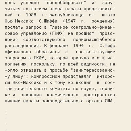
лось  успешно  "пролоббировать"  и   зару-

читься согласием члена палаты представите-

лей  с  1988  г. республиканца  от   штата

Нью-Мексико  С.Шиффа  (1947  г.  рождения)

послать запрос в Главное контрольно-финан-

совое управление (ГКФУ) на предмет  прове-

дения  соответствующего   полномасштабного

расследования. В феврале  1994  г.  С.Шифф

официально  обратился  с   соответствующим

запросом в ГКФУ, которое приняло его к ис-

полнению, поскольку, по всей видимости, не

могло отказать в просьбе "заинтересованно-

му лицу": конгрессмен представлял  интере-

сы Нью-Мексико и к тому же входил  в  сос-

тав влиятельного комитета по науке, техни-

ке и  освоению  космического  пространства

нижней палаты законодательного органа США.

'
'
'