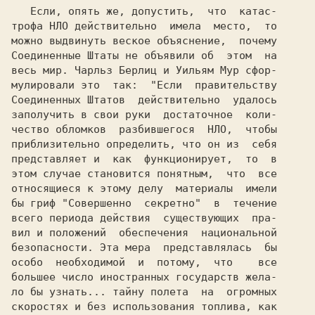
   Если, опять же, допустить,  что  катас-

трофа НЛО действительно  имела  место,  то

можно выдвинуть веское объяснение,  почему

Соединенные Штаты не объявили об  этом  на

весь мир. Чарльз Берлиц и Уильям Мур сфор-

мулировали это  так:  "Если  правительству

Соединенных Штатов  действительно  удалось

заполучить в свои руки  достаточное  коли-

чество обломков  разбившегося  НЛО,  чтобы

приблизительно определить, что он из  себя

представляет и  как  функционирует,  то  в

этом случае становится понятным,  что  все

относящиеся к этому делу  материалы  имели

бы гриф "Совершенно  секретно"  в  течение

всего периода действия  существующих  пра-

вил и положений  обеспечения  национальной

безопасности. Эта мера  представлялась  бы

особо  необходимой  и  потому,  что    все

большее число иностранных государств жела-

ло бы узнать... тайну полета  на  огромных

скоростях и без использования топлива, как
