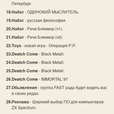
Петербург
Набат
- ОДИНОКИЙ МЫСЛИТЕЛЬ.
Набат
- русская философия.
Набат
- Ричи Блекмор (ч1).
Набат
- Ричи Блекмор (ч2).
Toys
- новая игра - Операция Р.Р.
Deatch Come
- Black Metall.
Deatch Come
- Black Metall.
Deatch Come
- Black Metall.
Deatch Come
- IMMORTAL`97
Обьявления
- группа FAST рада будет видеть вас
в своих рядах.
Реклама
- Шиpoкий выбop ПО для кoмпьютepoв
ZX Speсtrum.