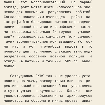
ления. Этот  малозначительный,  на  первый

взгляд, факт может иметь колоссальное зна-

чение для понимания  розуэллских  событий.

Согласно показаниям очевидцев,  район  ка-

тастрофы был блокирован именно подразделе-

ниями военной полиции и армейскими  частя-

ми; перевозка обломков (и трупов  гуманои-

дов?) производилась самолетом (или самоле-

тами) военно-транспортной авиации. Уж  ес-

ли  кто  и  мог  что-нибудь  видеть  в  те

июльские дни, то именно служащие этих под-

разделений, особенно  военной  полиции,  а

отнюдь не летчики и техники  509-го  авиа-

полка.

   Сотрудникам ГКФУ так и не удалось уста-

новить, по чьему распоряжению или  по  ди-

рективе какой организации была  уничтожена

отсутствующая  документация.  Однако   они

удовлетворились объяснениями  архивариусов

министерства обороны и министерства  авиа-
