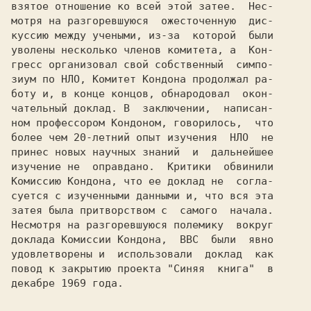
взятое отношение ко всей этой затее.  Нес-

мотря на разгоревшуюся  ожесточенную  дис-

куссию между учеными, из-за  которой  были

уволены несколько членов комитета, а  Кон-

гресс организовал свой собственный  симпо-

зиум по НЛО, Комитет Кондона продолжал ра-

боту и, в конце концов, обнародовал  окон-

чательный доклад. В  заключении,  написан-

ном профессором Кондоном, говорилось,  что

более чем 20-летний опыт изучения  НЛО  не

принес новых научных знаний  и  дальнейшее

изучение не  оправдано.  Критики  обвинили

Комиссию Кондона, что ее доклад не  согла-

суется с изученными данными и, что вся эта

затея была притворством с  самого  начала.

Несмотря на разгоревшуюся полемику  вокруг

доклада Комиссии Кондона,  ВВС  были  явно

удовлетворены и  использовали  доклад  как

повод к закрытию проекта "Синяя  книга"  в

декабре 1969 года.
