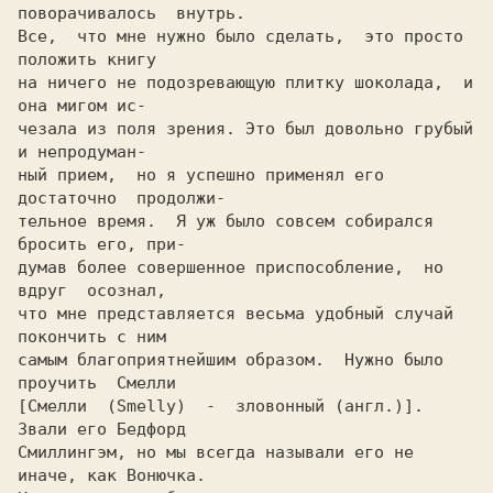
поворачивалось  внутрь.

Все,  что мне нужно было сделать,  это просто 
на ничего не подозревающую плитку шоколада,  и 
она мигом ис-

чезала из поля зрения. Это был довольно грубый 
и непрoдyман-

ный прием,  но я успешно применял его  
достаточно  продолжи-

тельное время.  Я уж было совсем собирался 
бросить его, при-

думав более совершенное приспособление,  но  
вдруг  осознал,

что мне представляется весьма удобный случай 
покончить c ним

самым благoприятнейшим образом.  Нужно было 
проучить  Cмелли

[Cмелли  (Smelly)  -  зловонный (англ.)].  
Звали его Бедфoрд

Cмиллингэм, но мы всегда называли его не 
иначе, как Вонючка.
