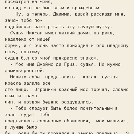
посмотрел на меня,

взгляд его не был злым и враждебным.                        

  - Ну, а теперь, Джимми, давай расскажи мне, 
зачем тебе по-

надoбилocь разыгрывать эту глупую шутку.                    

  Судья Никсон имел летний домик на реке,  
недалеко от нашей

фермы, и я очень часто приходил к его младшему 
сыну, поэтому

судья был co мной прекрасно знаком.                         

  - Мое имя Джеймс ди Гриз, судья. Не нужно 
фамильярнocтей. 

  Можете себе  представить,  какая  густая 
краска залила все

его лицо.  Огромный красный нос торчал, словно 
лыжный трамп-

лин, и ноздри бешено раздувались.                           

  - Тебе следует быть более почтительным в 
зале  суда!  Тебе

предъявлены серьезные обвинения,  мой мальчик,  
и лучше было

бы,  если бы ты держался в рамках приличия.  Я 