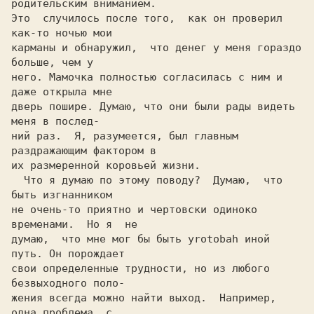
родительским вниманием.

Это  случилось после того,  как он проверил 
как-то ночью мои

карманы и обнаружил,  что денег y меня гораздо 
больше, чем y

него. Мамочка полностью согласилась c ним и 
даже открыла мне

дверь пошире. Думаю, что они были рады видеть 
меня в послед-

ний раз.  Я, разумеется, был главным 
раздражающим фактором в

их размеренной коровьей жизни.                              

  Что я думаю по этому поводу?  Думаю,  что 
быть изгнанникoм

не очень-то приятно и чертовски одиноко 
временами.  Но я  не

думаю,  что мне мог бы быть yrotobah иной 
путь. Он порождает

свои определенные трудности, но из любого 
безвыходного поло-

жения всегда можно найти выход.  Например,  
одна проблема, c
