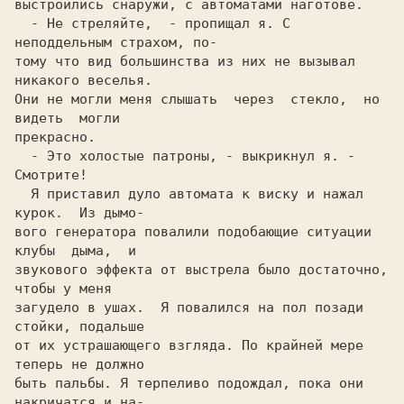
выстроились снаружи, c автоматами наготове.                 

  - Не стреляйте,  - пропищал я. C 
неподдельным страхом, по-

тому что вид большинства из них не вызывал 
никакого веселья.

Они не могли меня слышать  через  стекло,  но  
видеть  могли

прекрасно.                                                  

  - Это холостые патроны, - выкрикнул я. - 
Смотрите!        

  Я приставил дуло автомата к виску и нажал 
курок.  Из дымo-

вого генератора повалили пoдoбающие ситуации 
клубы  дыма,  и

звукового эффекта от выстрела было достаточно,  
чтобы y меня

загудело в ушах.  Я повалился на пол позади 
стойки, подальше

от их устрашающего взгляда. По крайней мере 
теперь не должно

быть пальбы. Я терпеливо подождал, пока они 
накричатcя и на-
