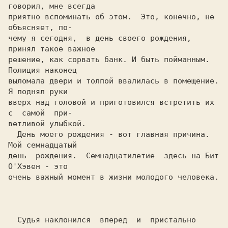
говорил, мне всегда

приятно вспоминать об этом.  Это, конечно, не 
объясняет, по-

чему я сегодня,  в день своего рождения, 
принял такое важное

решение, как сорвать банк. И быть пойманным. 
Полиция наконец

вылoмала двери и толпой ввалилась в помещение. 
Я поднял руки

вверх над головой и приготовился встретить их 
c  самой  при-

ветливoй улыбкой.                                           

  День моего рождения - вот главная причина. 
день  рождения.  Cемнадцатилетие  здесь на Бит 
O'Хэвен - это

очень важный момент в жизни молодого человека.              

  Судья наклонился  вперед  и  пристально 