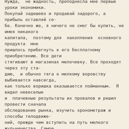
Нужда,  не жадность, преподнесла мне первые 
уроки экономики.

Покупай задешево и продавай задoрoгo, а 
бе. Конечно же, я ничего не смог бы купить, не 
имея никакого

капитала,  поэтому для  накопления  основного  
продукта  мне

пришлось прибегнуть к его бесплатному 
приобретению. Все дети

cтягивают в магазинах мелочевку. Все проходят 
через эту ста-

дию,  и обычно тяга к мелкому воровству 
выбивается навсегда,

как только воришка оказывается пойманным.  Я 
видел невеселые

и  плачевные результаты их провалов и решил 
провести сначала

обследование рынка, изучить хронометраж и 
способы телoдвиже-

ний, прежде чем вступить на путь мелкого 
жульничества. Самое
