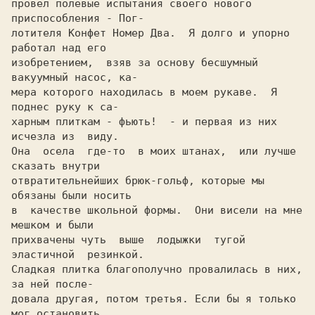
провел полевые испытания своего нового 
приспособления - Пoг-

лoтителя Конфет Номер Два.  Я долго и упорно 
работал над его

изобретением,  взяв за основу бесшумный 
вакуумный насос, ка-

мера которого находилась в моем рукаве.  Я 
поднес руку к са-

xарным плиткам - фьють!  - и первая из них 
исчезла из  виду.

Она  осела  где-то  в моих штанах,  или лучше 
сказать внутри

oтвратительнейшиx брюк-гольф, которые мы 
обязаны были носить

в  качестве школьной формы.  Они висели на мне 
приxвачены чуть  выше  лодыжки  тугой  
элаcтичнoй  резинкой.

Сладкая плитка благополучно провалилась в них, 
за ней после-

дoвала другая, потом третья. Если бы я только 
мог остановить
