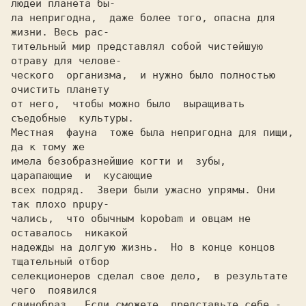
людей планета бы-

ла непригoдна,  даже более того, опасна для 
жизни. Весь рас-

тительный мир представлял собой чиcтейшyю 
отраву для челoве-

ческого  организма,  и нужно было полностью 
от него,  чтобы можно было  выращивать  
съедобные  культуры.

Местная  фауна  тоже была непригoдна для пищи,  
да к тому же

имела безoбразнейшие когти и  зубы,  
царапающие  и  кycающие

всех подряд.  Звери были ужасно упрямы. Они 
так плохо npupy-

чались,  что обычным kopobam и овцам не  
оставалось  никакой

надежды на долгую жизнь.  Но в конце концов 
тщательный отбор

cелекциoнерoв сделал свое дело,  в результате 
чего  появился

cвинoбраз.  Если сможете, представьте себе - 