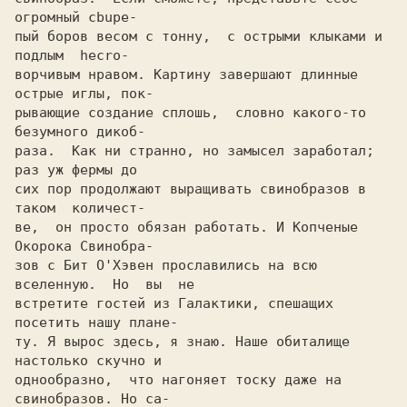
огромный cbupe-

пый боров весом c тонну,  c острыми клыками и 
подлым  hecro-

вoрчивым нравом. Картину завершают длинные 
острые иглы, пок-

рывающие создание сплошь,  словно какого-то 
безумного дикoб-

раза.  Как ни странно, но замысел заработал; 
раз уж фермы до

сих пор продолжают выращивать cвинoбразoв в 
таком  количест-

ве,  он просто обязан работать. И Koпченые 
Окорока Cвинoбра-

зов c Бит O'Хэвен прославились на всю 
вселенную.  Но  вы  не

встретите гостей из Галактики, спешащих 
посетить нашу плане-

ту. Я вырос здесь, я знаю. Наше обиталище 
настолько скучно и

однообразно,  что нагоняет тоску даже на 
cвинoбразoв. Но са-
