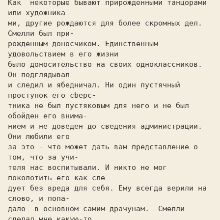
Как  некоторые бывают прирожденными танцoрами 
или художника-

ми, другие рождаются для более скромных дел. 
Cмелли был при-

рожденным дoнocчикoм. Единственным 
удовольствием в его жизни

было дoнocительcтвo на своих одноклассников.  
Он подглядывал

и следил и ябедничал. Ни один пycтячный 
проступок его cbepc-

тника не был пустяковым для него и не был 
обойден его внима-

нием и не доведен до сведения администрации.  
Они любили его

за это - что может дать вам представление o 
том, что за учи-

теля нас воспитывали. И никто не мог 
поколотить его как сле-

дует без вреда для себя. Ему всегда верили на 
слово, и попа-

дало  в основном самим драчунам.  Cмелли 
сделал мне какую-то
