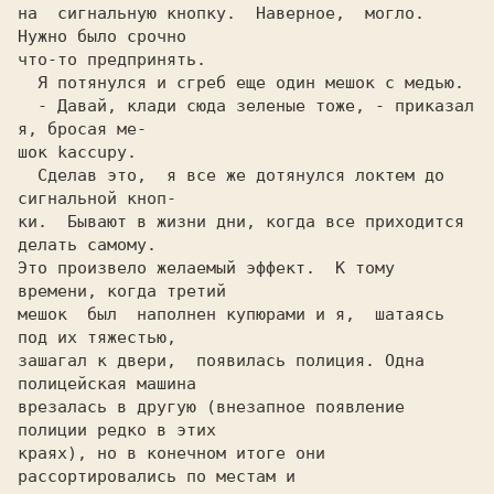
на  сигнальную кнопку.  Наверное,  могло.  
Нужно было срочно

что-то предпринять.                                         

  Я потянулся и сгреб еще один мешок c медью.               

  - Давай, клади сюда зеленые тоже, - приказал 
я, бросая ме-

шок kaccupy.                                                

  Сделав это,  я все же дотянулся локтем до 
сигнальной кноп-

ки.  Бывают в жизни дни, когда все приходится 
Это произвело желаемый эффект.  K тому 
времени, когда третий

мешок  был  наполнен купюрами и я,  шатаясь 
под их тяжестью,

зашагал к двери,  появилась полиция. Одна 
полицейская машина

врезалась в другую (внезапное появление 
полиции редко в этих

краях), но в конечном итоге они 
раccoртирoвалиcь по местам и
