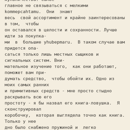
главное не связываться c мелкими  
kommepcahtamu.  Они  знают

весь  свой ассортимент и крайне заинтересованы 
в том,  чтобы

он оставался в целости и сохранности. Лучше 
идти за покупка-

ми  в  большие yhubepmaru.  B таком случае вам 
придется опа-

cатьcя только лишь местных сыщиков и 
сигнальных систем. Вни-

мательнoе изучение того,  как они работают, 
поможет вам при-

думать средство,  чтобы обойти их. Одно из 
моих самых ранних

и примитивных средств - мне просто стыдно 
раскрывать всю его

простоту - я бы назвал его книга-ловушка.  Я  
сконструировал

коробочку,  которая выглядела точно как книга.  
Только y нее

дно было снабжено пружиной и  легко  