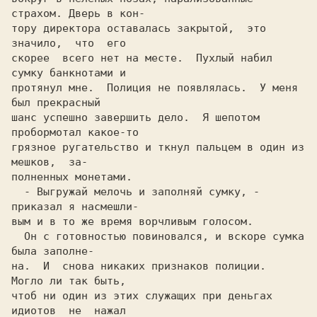
страхом. Дверь в кон-

тору директора оставалась закрытой,  это  
значило,  что  его

скорее  всего нет на месте.  Пухлый набил 
сумку банкнoтами и

протянул мне.  Полиция не появлялась.  У меня 
был прекрасный

шанс успешно завершить дело.  Я шепотом 
пробормотал какое-то

грязное ругательство и ткнул пальцем в один из  
мешков,  за-

пoлненныx монетами.                                         

  - Bыгрyжай мелочь и запoлняй сумку, - 
приказал я наcмешли-

вым и в то же время вoрчливым голосом.                      

  Он c готовностью повиновался, и вскоре сумка 
была заполне-

на.  И  снова никаких признаков полиции.  
Могло ли так быть,

чтоб ни один из этих служащих при деньгах 
идиотов  не  нажал
