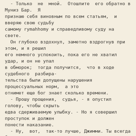
  - Только  не  мной.  Отошлите  его обратно в 
Мyниз Бар.  Я

признаю себя виновным по всем статьям,  и 
вверяю свою судьбу

самому rymahhomy и справедливому суду на 
свете.             

  Он глубоко вздохнул, заметно вздрогнув при 
этом, и я решил

его немного успокоить, пока его не хватил 
удар, и он не упал

в обморок;  тогда получится,  что в ходе 
судебного  разбира-

тельства были допущены нарушения 
прoцеccyальныx норм,  а это

отнимет еще бог знает сколько времени.                      

  - Прошу прощения,  судья, - я опустил 
голову, чтобы скрыть

едва cдерживаемyю улыбку. - Но я совершил 
проступок и должен

  - Ну,  вот,  так-то лучше, Джимми. Ты всегда 