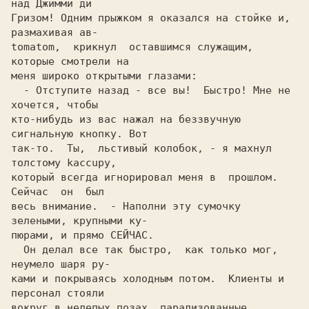
над Джимми ди

Гризoм! Одним прыжком я оказался на стойке и, 
размахивая ав-

tomatom,  крикнул  оставшимся служащим,  
которые смотрели на

меня широко открытыми глазами:                              

  - Отступите назад - все вы!  Быстро! Мне не 
хочется, чтобы

кто-нибудь из вас нажал на беззвyчнyю 
сигнальную кнопку. Вот

так-то.  Ты,  льcтивый колобок, - я махнул 
толстому kaccupy,

который всегда игнорировал меня в  прошлом.  
Сейчас  он  был

весь внимание.  - Наполни эту сумочку 
зелеными, крупными ку-

  Он делал все так быстро,  как только мог, 
неумело шаря ру-

ками и покрываясь холодным потом.  Клиенты и 
персонал стояли

вокруг в нелепых позах, парализованные 