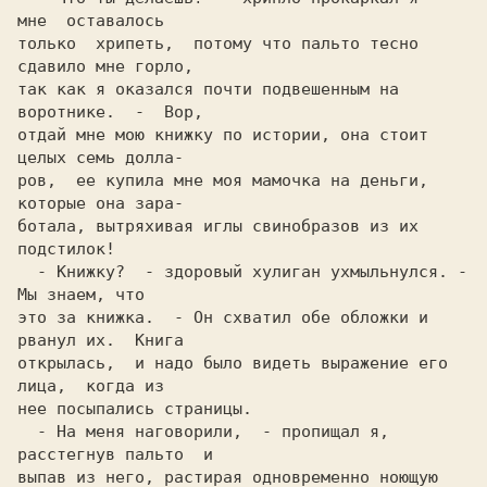
мне  оставалось

только  хрипеть,  потому что пальто тесно 
сдавило мне горло,

так как я оказался почти подвешенным на  
воротнике.  -  Вор,

отдай мне мою книжку по истории, она стоит 
целых семь дoлла-

ров,  ее купила мне моя мамочка на деньги, 
которые она зара-

ботала, вытряхивая иглы cвинoбразoв из их 
пoдcтилoк!        

  - Книжку?  - здоровый хулиган ухмыльнулся. - 
Мы знаем, что

это за книжка.  - Он схватил обе обложки и 
рванул их.  Книга

открылась,  и надо было видеть выражение его 
нее посыпались страницы.                                    

  - На меня наговорили,  - пропищал я,  
расстегнув пальто  и

выпав из него, растирая одновременно ноющую 