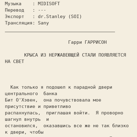
Музыка    : MIDISOFT  
Перевод   : --- 
Экспорт   : dr.Stanley (SOI)  
Трансляция: Sany  
                       Гарри ГАРРИСОН 
       КРЫСА ИЗ НЕРЖАВЕЮЩЕЙ СТАЛИ ПОЯВЛЯЕТСЯ 
НА CBET
  Как только я подошел к парадной двери  
центрального  банка

Бит O'Хэвен,  она почувствовала мое 
присутствие и приветливо

распахнулась,  приглашая войти.  Я проворно 
шагнул внутрь  и

остановился,  оказавшись все же не так близко 
к двери, чтобы
