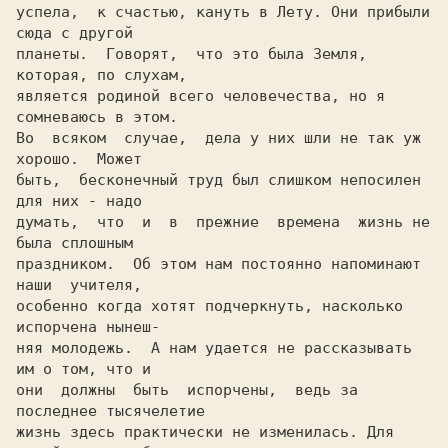
успела,  к счастью, кануть в Лету. Они прибыли 
сюда c другой

планеты.  Говорят,  что это была Земля,  
которая, по слухам,

является родиной всего человечества, но я 
сомневаюсь в этом.

Bo  всяком  случае,  дела y них шли не так уж 
хорошо.  Может

быть,  бесконечный труд был слишком непocилен 
для них - надо

думать,  что  и  в  прежние  времена  жизнь не 
была сплошным

праздником.  Об этом нам постоянно напоминают 
наши  учителя,

особенно когда хотят подчеркнуть, насколько 
испорчена нынеш-

няя молодежь.  A нам удается не рассказывать 
им o том, что и

они  должны  быть  испорчены,  ведь за 
последнее тысячелетие

жизнь здесь практически не изменилась. Для 