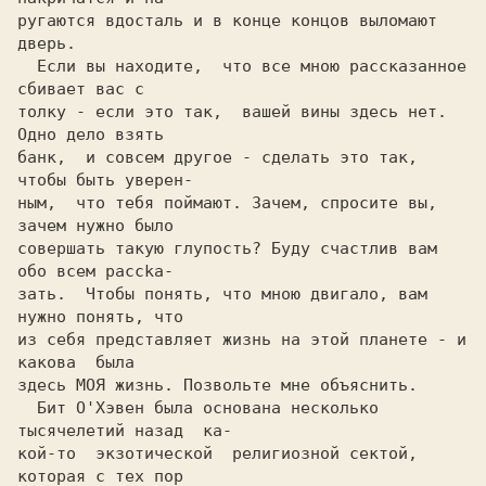
ругаются вдосталь и в конце концов выломают 
дверь.          

  Если вы находите,  что все мною раccказаннoе 
сбивает вас c

толку - если это так,  вашей вины здесь нет. 
Одно дело взять

банк,  и совсем другое - сделать это так, 
ным,  что тебя поймают. Зачем, спросите вы, 
зачем нужно было

совершать такую глупость? Буду счастлив вам 
обо всем paccka-

зать.  Чтобы понять, что мною двигалo, вам 
нужно понять, что

из себя представляет жизнь на этой планете - и  
какова  была

здесь МОЯ жизнь. Позвольте мне объяснить.                   

  Бит O'Хэвен была основана несколько 
тысячелетий назад  ка-

кой-то  экзотической  религиозной сектой,  
которая c тех пор
