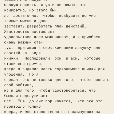
мелкую пакость, я уж и не помню, что 
ло  достаточно,  чтобы  возбудить во мне 
темные мысли и даже

заставить разработать план действий.  
Хвастовство доставляет

удовольствие всем мальчишкам, и я приобрел 
очень важный ста-

tyc,  притащив в свою компанию ловушку для  
cлаcтей  в  виде

книжки.  Последовали  охи  и ахи,  которые 
стали еще громче,

когда я выделил часть содержимого книжки для 
угощения.  Но я

сделал  это не только для того,  чтобы поднять 
свой рейтинг,

но и для того, чтобы удостовериться, что 
Cмелли подслушивает

нас.  Мне  до сих пор кажется,  что все это 
произошло только

вчера, и мне стало тепло от нахлынувших на 