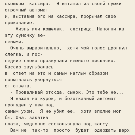
окошком  кассира.  Я вытащил из своей сумки 
и, выставив его на кассира, прорычал свое 
приказание.       

  - Жизнь или кошелек,  сестрица. Наполни-ка 
эту сумочку зе-

леными.                                                     

  Очень выразительно,  хотя мой голос дрогнул 
слегка, и пос-

ледние слова прозвучали немного пиcклявo. 
Кассир заулыбалась

в  ответ на это и самым наглым образом 
попыталась увернуться

от ответа.                                                  

  - Проваливай отсюда, сынок. Это тебе не...                

  Я нажал на курок, и безотказный автомат 
прогудел y нее над

самым ухом.  Я не убил ее,  хотя вполне мог 
бы. Она, закатив

глаза, медленно соскользнула под кассу.                     

  Вам не  так-то  просто  будет  одержать верх 