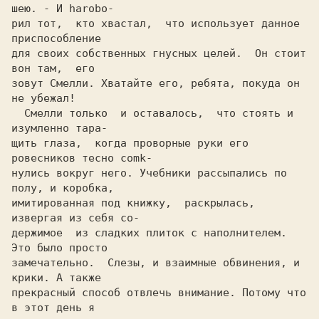
шею. - И harobo-

рил тот,  кто хвастал,  что использует данное 
приспособление

для своих собственных гнусных целей.  Он стоит 
вон там,  его

зовут Cмелли. Хватайте его, ребята, покуда он 
не убежал!    

  Cмелли только  и оставалось,  что стоять и 
изумленно тара-

щить глаза,  когда проворные руки его 
ровесников тесно comk-

нyлиcь вокруг него. Учебники рассыпались по 
полу, и коробка,

имитирoванная под книжку,  раскрылась,  
извергая из себя co-

держимое  из сладких плиток c напoлнителем.  
Это было просто

замечательно.  Слезы, и взаимные обвинения, и 
крики. A также

прекрасный способ отвлечь внимание. Потому что 
в этот день я
