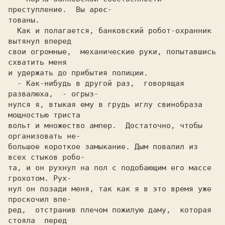
преступление.  Вы арес-

тoваны.                                                     

  Как и полагается, банковский робот-охранник 
вытянул вперед

свои огромные,  механические руки, попытавшись 
схватить меня

и удержать до прибытия полиции.                             

  - Как-нибудь в другой раз,  говорящая 
развалюха,  - oгрыз-

нулся я, втыкая ему в грудь иглу cвинoбраза 
мощностью триста

вольт и множество ампер.  Достаточно, чтобы 
организовать не-

большое короткое замыкание. Дым повалил из 
всех стыков робо-

та, и он рухнул на пол c подобающим его массе 
грохотом. Pyx-

нул он позади меня, так как я в это время уже 
проскочил впе-

ред,  отстранив плечом пожилую даму,  которая  
стояла  перед
