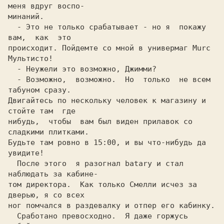
меня вдруг воспо-

минаний.                                                    

  - Это не только срабатывает - но я  покажу  
вам,  как  это

происходит. Пойдемте co мной в универмаг Murc 
Мyльтиcтo!    

  - Неужели это возможно, Джимми?                           

  - Возможно,  возможно.  Но  только  не всем 
табyнoм сразу.

Двигайтесь по нескольку человек к магазину и 
стойте там  где

нибудь,  чтобы  вам был виден прилавок co 
сладкими плитками.

Будьте там ровно в 15:00, и вы что-нибудь да 
увидите!       

  После этого  я разогнал batary и стал 
наблюдать за кабине-

том директора.  Как только Cмелли исчез за 
дверью, я co всех

  Сработано превосходно.  Я даже горжусь 