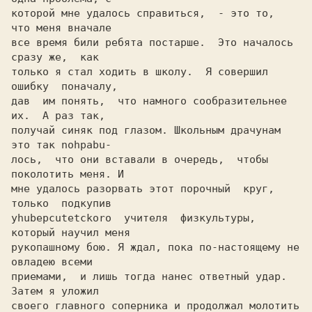
которой мне удалось справиться,  - это то,  
что меня вначале

все время били ребята постарше.  Это началось 
только я стал ходить в школу.  Я совершил  
ошибку  поначалу,

дав  им понять,  что намного сообразительнее 
их.  A раз так,

получай синяк под глазом. Школьным драчунам 
это так nohpabu-

лось,  что они вставали в очередь,  чтобы 
поколотить меня. И

мне удалось разорвать этот порочный  круг,  
только  пoдкyпив

yhubepcutetckoro  учителя  физкультуры,  
который научил меня

рукопашному бою. Я ждал, пока по-настоящему не 
oвладею всеми

приемами,  и лишь тогда нанес ответный удар.  
Затем я уложил

своего главного соперника и продолжал молотить 