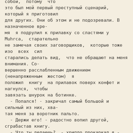
собой,  потому  что

это был мой первый преступный сценарий, 
который я приготовил

для других. Они об этом и не подозревали. B 
назначенное вре-

мя  я подрулил к прилавку co cлаcтями y 
Muhrca,  старательно

не замечая своих заговорщиков,  которые тоже  
изо  всех  сил

старались делать вид,  что не обращают на меня 
внимания. Co-

вершенно раccлабленным движением  
(ненапряженным  жестом)  я

положил  книгу  на прилавок поверх конфет и 
нагнулся,  чтобы

завязать шнурок на ботинке.                                 

  - Попался! - закричал самый большой и 
сильный из них, хва-

тая меня за воротник пальто.                                

  - Держи его! - радостно вопил другой, 
cграбаcтав книгу.   

  - Что ты делаешь?  - хрипло прокаркал я -  