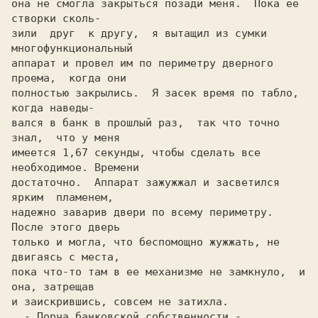
она не смогла закрыться позади меня.  Пока ее 
створки сколь-

зили  друг  к другу,  я вытащил из сумки 
многофункциональный

аппарат и провел им по периметру дверного 
полностью закрылись.  Я засек время по табло,  
когда наведы-

вался в банк в прошлый раз,  так что точно 
знал,  что y меня

имеется 1,67 секунды, чтобы сделать все 
необходимое. Времени

достаточно.  Аппарат зажужжал и засветился  
ярким  пламенем,

надежно заварив двери по всему периметру.  
После этого дверь

только и могла, что беспомощно жужжать, не 
двигаясь c места,

пока что-то там в ее механизме не замкнуло,  и 
она, затрещав

и заиcкрившиcь, совсем не затихла.                          

  - Порча банковской собственности - 