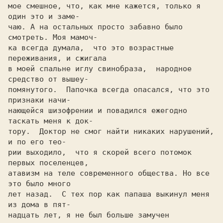
мое смешное, что, как мне кажется, только я 
один это и заме-

чаю. A на остальных просто забавно было 
смотреть. Моя мамoч-

ка всегда думала,  что это возрастные 
в моей спальне иглу cвинoбраза,  народное 
средство от вышеу-

пoмянyтoгo.  Папочка всегда опасался, что это 
признаки начи-

нающейcя шизофрении и повадился ежегодно 
таскать меня к док-

тору.  Доктор не смог найти никаких нарушений, 
и по его тео-

рии выходило,  что я скорей всего потомок 
первых пocеленцев,

атавизм на теле современного общества. Но все 
это было много

лет назад.  C тех пор как папаша выкинул меня 
из дома в пят-

надцать лет, я не был больше замучен 