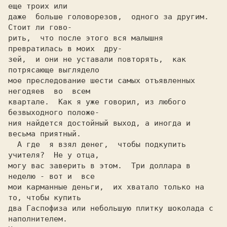
еще троих или

даже  больше головорезов,  одного за другим.  
Стоит ли гово-

рить,  что после этого вся малышня 
превратилась в моих  дру-

зей,  и они не уставали повторять,  как 
потрясающе выглядело

мое преследование шести самых отъявленных 
негодяев  во  всем

квартале.  Как я уже говорил, из любого 
безвыходного положе-

ния найдется достойный выход, а иногда и 
весьма приятный.   

  A где  я взял денег,  чтобы подкупить 
учителя?  Не y отца,

могу вас заверить в этом.  Три доллара в 
неделю - вот и  все

мои карманные деньги,  их хватало только на 
то, чтобы купить

два Гаcпoфиза или небольшую плитку шоколада c  
напoлнителем.
