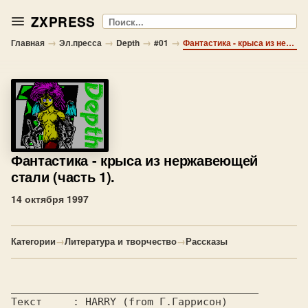
ZXPRESS
Поиск
→
→
→
→
Главная
Эл.пресса
Depth
#01
Фантастика - крыса из нержавеющей стали (часть 1).
Фантастика
- крыса из нержавеющей
стали (часть 1).
14 октября 1997
Категории
→
Литература и творчество
→
Рассказы
Текст     : HARRY (from Г.Гаррисон) 