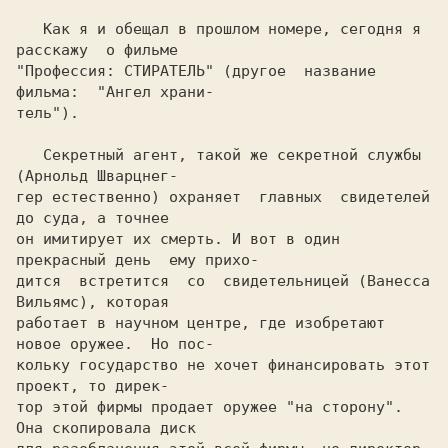
   Как я и обещал в прошлом номере, сегодня я 
расскажу  о фильме

"Профессия: СТИРАТЕЛЬ" (другое  название  
фильма:  "Ангел храни-

тель").

   Секретный агент, такой же секретной службы 
(Арнольд Шварцнег-

гер естественно) охраняет  главных  свидетелей 
до суда, а точнее

он имитирует их смерть. И вот в один 
прекрасный день  ему прихо-

дится  встретится  со  свидетельницей (Ванесса 
Вильямс), которая

работает в научном центре, где изобретают 
новое оружее.  Но пос-

кольку государство не хочет финансировать этот 
проект, то дирек-

тор этой фирмы продает оружее "на сторону". 
Она скопировала диск
