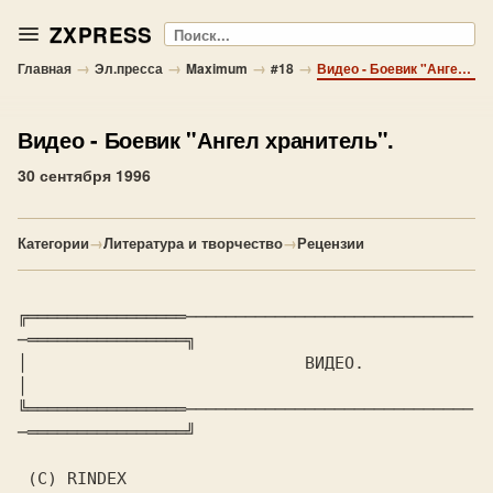
ZXPRESS
Поиск
→
→
→
→
Главная
Эл.пресса
Maximum
#18
Видео - Боевик "Ангел хранитель".
Видео
- Боевик "Ангел хранитель".
30 сентября 1996
Категории
→
Литература и творчество
→
Рецензии
╔════════════════─────────────────────────────
─════════════════╗

│			    
 ВИДЕО. 
│

╚════════════════─────────────────────────────
─════════════════╝

 (C) RINDEX
