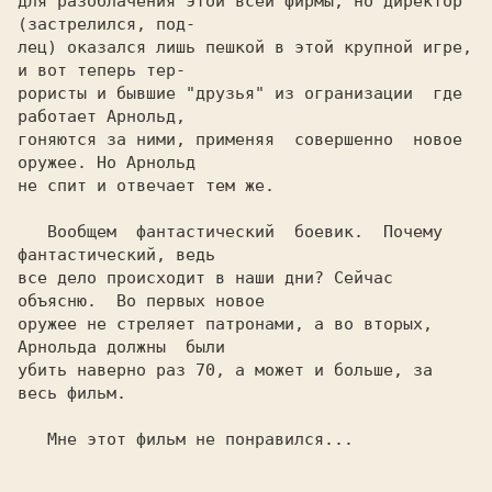
для разоблачения этой всей фирмы, но директор 
(застрелился, под-

лец) оказался лишь пешкой в этой крупной игре, 
и вот теперь тер-

рористы и бывшие "друзья" из огранизации  где  
работает Арнольд,

гоняются за ними, применяя  совершенно  новое 
оружее. Но Арнольд

не спит и отвечает тем же.

   Вообщем  фантастический  боевик.  Почему 
фантастический, ведь

все дело происходит в наши дни? Сейчас 
объясню.  Во первых новое

оружее не стреляет патронами, а во вторых, 
Арнольда должны  были

убить наверно раз 70, а может и больше, за 
весь фильм.

   Мне этот фильм не понравился...
