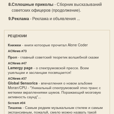
Сплошные приколы
- Сборник высказываний
советских офицеров (продолжение).
Реклама
- Реклама и объявления ...
РЕЦЕНЗИИ
Книжки
- книги котоорые прочитал Alone Coder
ACNews #73
Проп
- главный советский теоретик волшебной сказки
ACNews #47
Lamergy page
- о спектрумовской прессе. Всем
ушельцам и засланцам посвящается!
ACNews #37
Global Sensorica
- впечатления о новом альбоме
Moran/CPU - "Уникальный спектрумовский этно-транс с
меткими вкраплениями шумов. Поражающий мозговую
активность саунд"...
Scream #04
Тишина
- Самым редким музыкальным стилем и самым
экспансивным, пожалуй, смело можно назвать такой