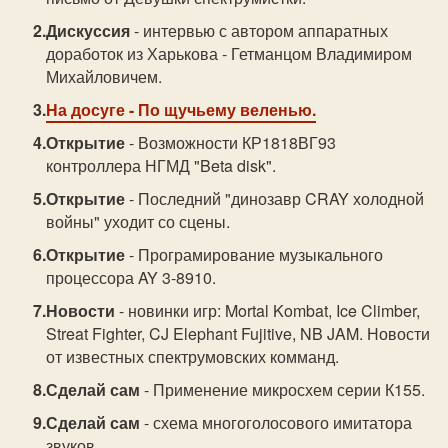
Дискуссия
- интервью с автором аппаратных
доработок из Харькова - Гетманцом Владимиром
Михайловичем.
На досуге
- По щучьему веленью.
Открытие
- Возможности КР1818ВГ93
контроллера НГМД "Beta disk".
Открытие
- Последний "динозавр CRAY холодной
войны" уходит со сцены.
Открытие
- Програмирование музыкального
процессора AY 3-8910.
Новости
- новинки игр: Mortal Kombat, Ice Climber,
Streat Fighter, CJ Elephant Fujitive, NB JAM. Новости
от известных спектрумовских комманд.
Сделай сам
- Применение микросхем серии К155.
Сделай сам
- схема многоголосового имитатора
звуков.