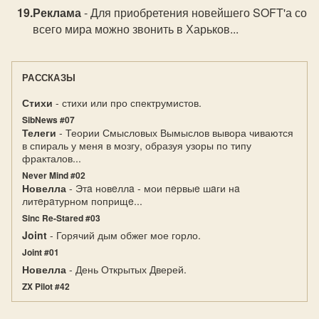
Реклама
- Для приобретения новейшего SOFT'а со
всего мира можно звонить в Харьков...
РАССКАЗЫ
Стихи
- стихи или про спектрумистов.
SibNews #07
Телеги
- Теории Смысловых Вымыслов вывора чиваются
в спираль у меня в мозгу, образуя узоры по типу
фракталов...
Never Mind #02
Новелла
- Этa новeллa - мои пeрвыe шaги нa
литeрaтурном поприщe...
Sinc Re-Stared #03
Joint
- Горячий дым обжег мое горло.
Joint #01
Новелла
- День Открытых Дверей.
ZX Pilot #42