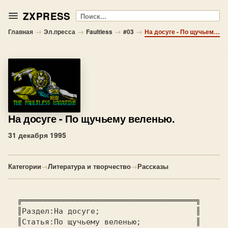
ZXPRESS
Поиск
→
→
→
→
Главная
Эл.пресса
Faultless
#03
На досуге - По щучьему веленью.
На досуге
- По щучьему веленью.
31 декабря 1995
Категории
→
Литература и творчество
→
Рассказы
  ╔══════════════════════════════════════╗

  ║Раздел:На досуге;                     ║

  ║Статья:По щучьему веленью;            ║
