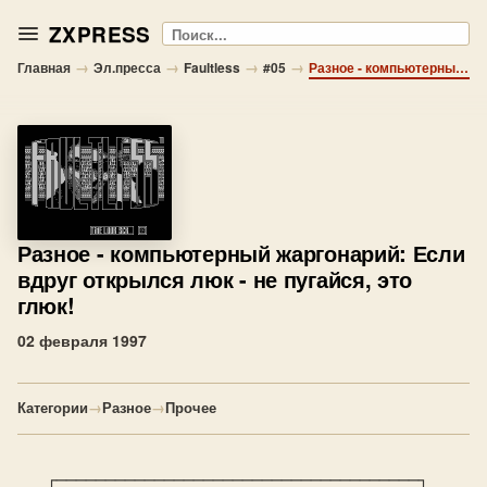
ZXPRESS
Поиск
→
→
→
→
Главная
Эл.пресса
Faultless
#05
Разное - компьютерный жаргонарий: Если вдруг открылся люк - не пугайся, это глюк!
Разное
- компьютерный жаргонарий: Если
вдруг открылся люк - не пугайся, это
глюк!
02 февраля 1997
Категории
→
Разное
→
Прочее
   ┌─────────────────────────────────────┐
