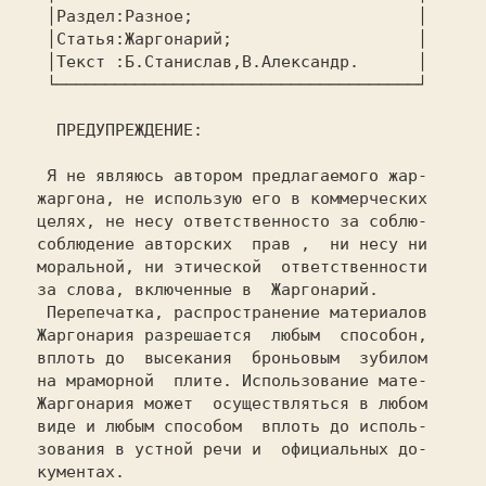
   │Раздел:Разное;                       │

   │Статья:Жаргонарий;                   │

   │Текст :Б.Станислав,В.Александр.      │

   └─────────────────────────────────────┘

   ПРЕДУПРЕЖДЕНИЕ:

   Я не являюсь автором предлагаемого жар-

  жаргона, не использую его в коммерческих

  целях, не несу ответственносто за соблю-

  соблюдение авторских  прав ,  ни несу ни

  моральной, ни этической  ответственности

  за слова, включенные в  Жаргонарий.

   Перепечатка, распространение материалов

  Жаргонария разрешается  любым  способон,

  вплоть до  высекания  броньовым  зубилом

  на мраморной  плите. Использование мате-

  Жаргонария может  осуществляться в любом

  виде и любым способом  вплоть до исполь-

  зования в устной речи и  официальных до-
