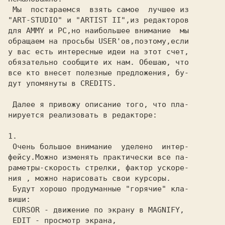
 Мы  постараемся  взять самое  лучшее из

"ART-STUDIO" и "ARTIST II",из редакторов

для AMMY и PC,но наибольшее внимание  мы

обращаем на просьбы USER'ов,поэтому,если

у вас есть интересные идеи на этот счет,

обязательно сообщите их нам. Обешаю, что

все кто внесет полезные предложения, бу-

дут упомянуты в CREDITS.

 Далее я привожу описание того, что пла-

нируется реализовать в редакторе:

1.

 Очень большое внимание  уделено  интер-

фейсу.Можно изменять практически все па-

раметры-скорость стрелки, фактор ускоре-

ния , можно нарисовать свои курсоры.

 Будут хорошо продуманные "горячие" кла-

виши:

 CURSOR - движение по экрану в MAGNIFY,

 EDIT - просмотр экрана,
