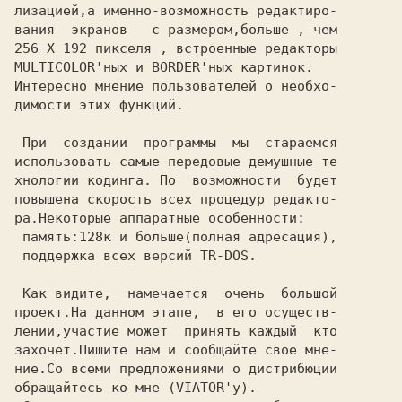
лизацией,а именно-возможность редактиро-

вания  экранов   с размером,больше , чем

256 X 192 пикселя , встроенные редакторы

MULTICOLOR'ных и BORDER'ных картинок.

Интересно мнение пользователей о необхо-

димости этих функций.

 При  создании  программы  мы  стараемся

использовать самые передовые демушные те

хнологии кодинга. По  возможности  будет

повышена скорость всех процедур редакто-

ра.Некоторые аппаратные особенности:

 память:128к и больше(полная адресация),

 поддержка всех версий TR-DOS.

 Как видите,  намечается  очень  большой

проект.На данном этапе,  в его осуществ-

лении,участие может  принять каждый  кто

захочет.Пишите нам и сообщайте свое мне-

ние.Со всеми предложениями о дистрибюции

обращайтесь ко мне (VIATOR'у).
