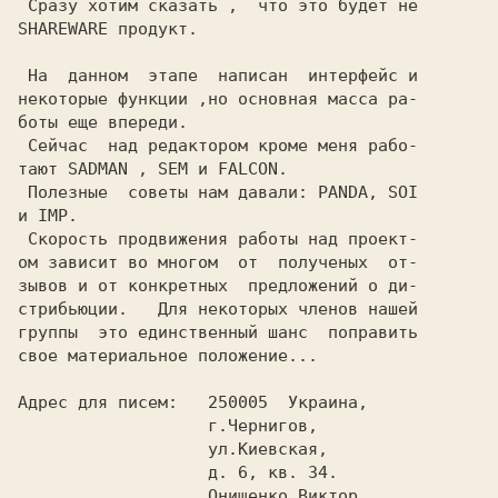
 Сразу хотим сказать ,  что это будет не

SHAREWARE продукт.

 На  данном  этапе  написан  интерфейс и

некоторые функции ,но основная масса ра-

боты еще впереди.

 Сейчас  над редактором кроме меня рабо-

тают SADMAN , SEM и FALCON.

 Полезные  советы нам давали: PANDA, SOI

и IMP.

 Скорость продвижения работы над проект-

ом зависит во многом  от  полученых  от-

зывов и от конкретных  предложений о ди-

стрибьюции.   Для некоторых членов нашей

группы  это единственный шанс  поправить

свое материальное положение...

Адрес для писем:   250005  Украина,

                   г.Чернигов,

                   ул.Киевская,

                   д. 6, кв. 34.

                   Онищенко Виктор.
