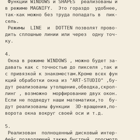
 Функции WINDOWS и SHAPES  реализованы и

в режиме MAGNIFY.  Это гораздо  удобнее,

так-как можно без труда попадать в  пик-

сель.

 Режимы  LINE  и  DOTTEN позволят прово-

дить сплошные линии или через  одну точ-

ку.

4.

 Окна в режиме WINDOWS , можно будет за-

давать как с точностью до пикселя ,так и

с привязкой к знакоместам.Кроме всех фун

кций обработки окна из "ART-STUDIO" ,бу-

дут реализованы утолщение,обводка,скрол-

линг , возможно  морфирование двух окон.

Если не подведут наши математики,то  бу-

дут реализованы функции  3D-вращения,по-

ворота окна вокруг своей оси и т.д.

5.

 Реализован  полноценный дисковый интер-

фейс,позволяющий также быстрый  просмотр
