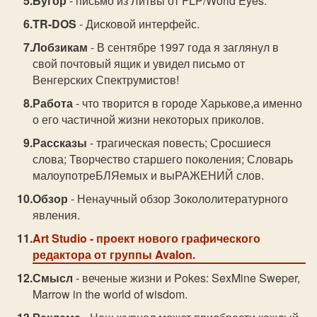
Бугор
- письмо из Литвы от FLP/World Eyes.
TR-DOS
- Дисковой интерфейс.
Лобзикам
- В сентябре 1997 года я заглянул в
свой почтовый ящик и увидел письмо от
Венгерских Спектрумистов!
Работа
- что творится в городе Харькове,а именно
о его частичной жизни некоторых приколов.
Рассказы
- трагическая повесть; Сросшиеся
слова; Творчество старшего поколения; Словарь
малоупотреБЛЯемых и выРАЖЕНИЙ слов.
Обзор
- Ненаучный обзор Зокололитературного
явления.
Art Studio
- проект нового графического
редактора от группы Avalon.
Смысл
- веченые жизни и Pokes: SexMine Sweper,
Marrow in the world of wisdom.