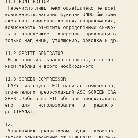
11.1 FONT EDITOR

 Перечислю лишь некоторые(далеко не все)

возможности:наличие функции UNDO,быстрый

скроллинг символов во всех направлениях,

возможность отметить определенные симво-

лы и  дальнейшие   операции  производить

только над ними, утолщение, обводка и др.

11.2 SPRITE GENERATOR

 Вырезание из экранов спрайтов, с созда-

нием таблиц и всего необходимого.

11.3 SCREEN COMPRESSOR

 LAZY  из группы ETC написал компрессор,

значительно превосходящий"ASC SCREEN CRA

SHER".Ребята из ETC обещали предоставить

его   для   использования   в   редакто-

ре (THANX!)

12.

 Управление  редактором  будет  произво-

диться одновременно от SINCLAIR , KEMPS-
