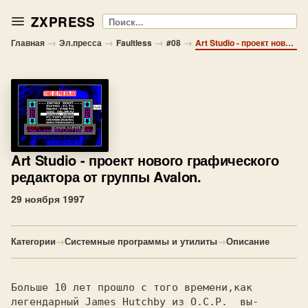
ZXPRESS
Поиск
→
→
→
→
Главная
Эл.пресса
Faultless
#08
Art Studio - проект нового графического редактора от группы Avalon.
Art Studio
- проект нового графического
редактора от группы Avalon.
29 ноября 1997
Категории
→
Системные программы и утилиты
→
Описание
Больше 10 лет прошло с того врeмени,как

легендарный James Hutchby из O.C.P.  вы-
