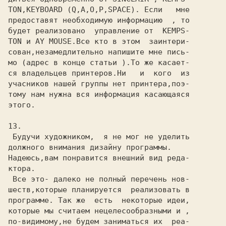
TON,KEYBOARD (Q,A,O,P,SPACE). Если   мне

предоставят необходимую информацию  , то

будет реализовано  управление от  KEMPS-

TON и AY MOUSE.Все кто в этом  заинтери-

сован,незамедлительно напишите мне пись-

мо (адрес в конце статьи ).То же касает-

ся владельцев принтеров.Ни   и  кого  из

учасников нашей группы нет принтера,поэ-

тому нам нужна вся информация касающаяся

этого.

13.

 Будучи художником,  я не мог не уделить

должного внимания дизайну программы.

Надеюсь,вам понравится внешний вид реда-

ктора.

 Все это- далеко не полный перечень нов-

шеств,которые планируется  реализовать в

программе. Так же  есть  некоторые идеи,

которые мы считаем нецелесообразными и ,

по-видимому,не будем заниматься их  реа-
