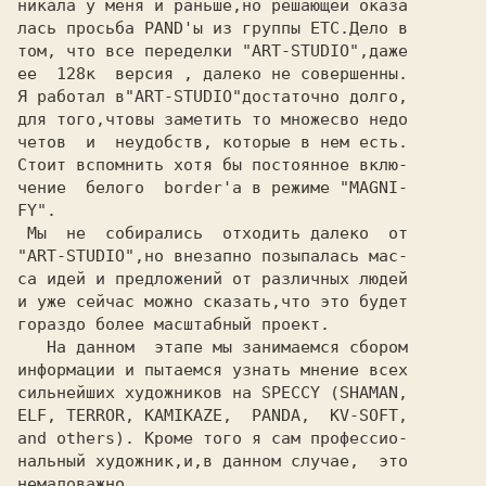
никала у меня и раньше,но решающей оказа

лась просьба PAND'ы из группы ETC.Дело в

том, что все переделки "ART-STUDIO",даже

ее  128к  версия , далеко не совершенны.

Я работал в"ART-STUDIO"достаточно долго,

для того,чтовы заметить то множесво недо

четов  и  неудобств, которые в нем есть.

Стоит вспомнить хотя бы постоянное вклю-

чение  белого  border'а в режиме "MAGNI-

FY".

 Мы  не  собирались  отходить далеко  от

"ART-STUDIO",но внезапно позыпалась мас-

са идей и предложений от различных людей

и уже сейчас можно сказать,что это будет

гораздо более масштабный проект.

   На данном  этапе мы занимаемся сбором

информации и пытаемся узнать мнение всех

сильнейших художников на SPECCY (SHAMAN,

ELF, TERROR, KAMIKAZE,  PANDA,  KV-SOFT,

and others). Кроме того я сам профессио-

нальный художник,и,в данном случае,  это

немаловажно.
