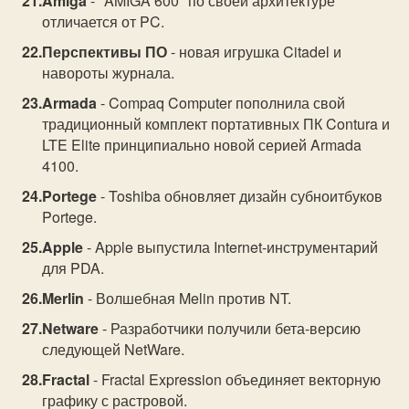
Amiga
- "AMIGA 600" по своей архитектуре
отличается от PC.
Перспективы ПО
- новая игрушка Citadel и
навороты журнала.
Armada
- Compaq Computer пополнила свой
традиционный комплект портативных ПК Contura и
LTE Elite принципиально новой серией Armada
4100.
Portege
- Toshiba обновляет дизайн субноитбуков
Portege.
Apple
- Apple выпустила Internet-инструментарий
для PDA.
Merlin
- Волшебная Melin против NT.
Netware
- Разработчики получили бета-версию
следующей NetWare.
Fractal
- Fractal Expression объединяет векторную
графику с растровой.