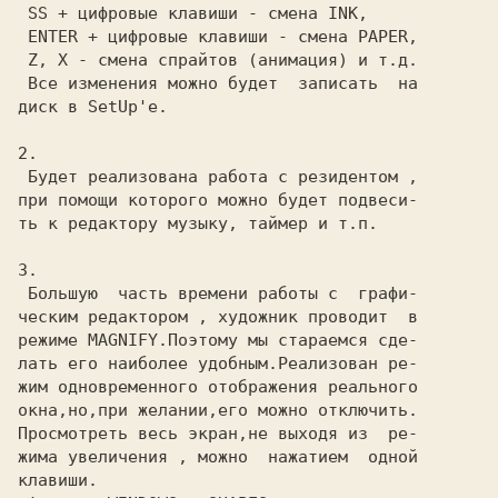
 SS + цифровые клавиши - смена INK,

 ENTER + цифровые клавиши - смена PAPER,

 Z, X - смена спрайтов (анимация) и т.д.

 Все изменения можно будет  записать  на

диск в SetUp'е.

2.

 Будет реализована работа с резидентом ,

при помощи которого можно будет подвеси-

ть к редактору музыку, таймер и т.п.

3.

 Большую  часть времени работы с  графи-

ческим редактором , художник проводит  в

режиме MAGNIFY.Поэтому мы стараемся сде-

лать его наиболее удобным.Реализован ре-

жим одновременного отображения реального

окна,но,при желании,его можно отключить.

Просмотреть весь экран,не выходя из  ре-

жима увеличения , можно  нажатием  одной

клавиши.
