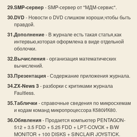
SMP-сервер
- SMP-сервер от "МДМ-сервис".
DVD
- Новости о DVD слишком хороши,чтобы быть
правдой.
Дополнение
- В журнале есть такая статья,как
интервью,которая оформлена в виде отдельной
оболочки.
Вычисления
- организация математических
вычислений.
Презентация
- Содержание приложения журнала.
ZX-News 3
- разборки с критиками журнала
Faultless.
Таблички
- справочные сведения по микросхемам
и кодам команд микропроцессора К580ИК80.
Обявления
- Продается компьютер PENTAGON-
512 + 3.5 FDD + 5.25 FDD + LPT-COVOX + B/W
MONITOR + 100 DISKS + SINCLAIR JOYSTICK.