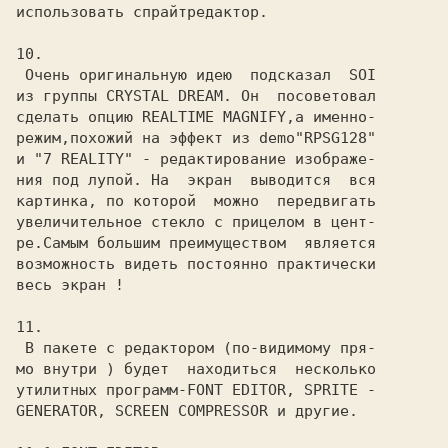
использовать спрайтредактор.

10.

 Очень оригинальную идею  подсказал  SOI

из группы CRYSTAL DREAM. Он  посоветовал

сделать опцию REALTIME MAGNIFY,а именно-

режим,похожий на эффект из demo"RPSG128"

и "7 REALITY" - редактирование изображе-

ния под лупой. На  экран  выводится  вся

картинка, по которой  можно  передвигать

увеличительное стекло с прицелом в цент-

ре.Самым большим преимуществом  является

возможность видеть постоянно практически

весь экран !

11.

 В пакете с редактором (по-видимому пря-

мо внутри ) будет  находиться  несколько

утилитных программ-FONT EDITOR, SPRITE -

GENERATOR, SCREEN COMPRESSOR и другие.
