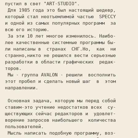
пустил в свет "ART-STUDIO".

 Для 1985 года это был настоящий шедевр,

который стал неотъемлимой частью  SPECCY

и одной из самых популярных программ  за

всю его историю.

 За эти 10 лет многое изменилось. Наибо-

лее качественные системные программы бы-

ли написаны в  странах  СНГ.Но,  как  ни

странно,никто не решился вести серьезные

разработки в области графических  редак-

торов.

 Мы - группа AVALON - решили  восполнить

этот пробел и сделать новый шаг  в  этом

направлении.

 Основная задача, которую мы перед собой

ставим-это учтение недостатков всех  су-

ществующих сейчас редакторов и  удовлет-

ворение запросов наибольшего  количества

пользователей.

 Мысль написать подобную программу, воз-
