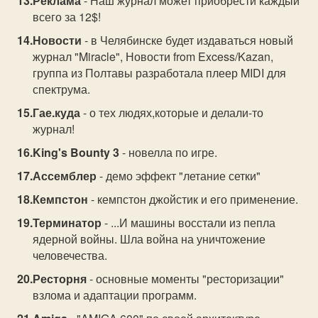
Реклама
- Наш журнал может приобрести каждый
всего за 12$!
Новости
- в Челябинске будет издаваться новый
журнал "Miracle", Новости from Excess/Kazan,
группа из Полтавы разработала плеер MIDI для
спектрума.
Гае.куда
- о тех людях,которые и делали-то
журнал!
King's Bounty 3
- новелла по игре.
Ассемблер
- демо эффект "летание сетки"
Кемпстон
- кемпстон джойстик и eго применение.
Терминатор
- ...И машины восстали из пепла
ядерной войны. Шла война на уничтожение
человечества.
Ресторня
- основные моменты "ресторизации"
взлома и адаптации программ.