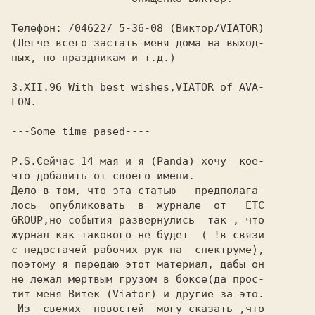
Телефон: /04622/ 5-36-08 (Виктор/VIATOR)

(Легче всего застать меня дома на выход-

ных, по праздникам и т.д.)

3.XII.96 With best wishes,VIATOR of AVA-

LON.

---Some time pased----

P.S.Сейчас 14 мая и я (Panda) хочу  кое-

что добавить от своего имени.

Дело в том, что эта статью   предполага-

лось  опубликовать  в  журнале  от   ETC

GROUP,но события развернулись  так , что

журнал как такового не будет  ( !в связи

с недостачей рабочих рук на  спектруме),

поэтому я передаю этот материал, дабы он

не лежал мертвым грузом в боксе(да прос-

тит меня Витек (Viator) и другие за это.

 Из  свежих  новостей  могу сказать ,что
