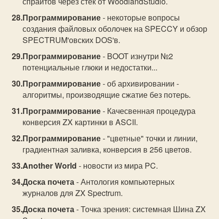
спрайтов через стек от WoodlandStudio.
Программирование
- некоторые вопросы
создания файловых оболочек на SPECCY и обзор
SPECTRUM'овских DOS'в.
Программирование
- BOOT изнутри №2
потенциальные глюки и недостатки...
Программирование
- об архивировании -
алгоритмы, производящие сжатие без потерь.
Программирование
- Качесвенная процедура
конверсия ZX картинки в ASCII.
Программирование
- "цветные" точки и линии,
градиентная заливка, конверсия в 256 цветов.
Another World
- новости из мира PC.
Доска почета
- Антология компьютерных
журналов для ZX Spectrum.
Доска почета
- Точка зрения: системная Шина ZX