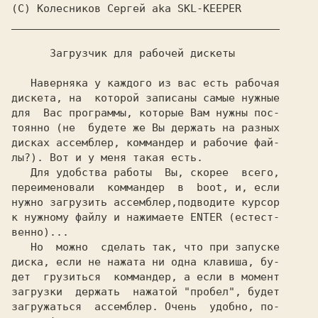
   Наверняка у каждого из вас есть рабочая

дискета, на  которой записаны самые нужные

для  Вас программы, которые Вам нужны пос-

тоянно (не  будете же Вы держать на разных

дисках ассемблер, коммандер и рабочие фай-

лы?). Вот и у меня такая есть.

   Для удобства работы  Вы, скорее  всего,

переименовали  коммандер  в  
boot,
 и, если

нужно загрузить ассемблер,подводите курсор

к нужному файлу и нажимаете 
ENTER 
(естест-

венно)...

   Но  можно  сделать так, что при запуске

диска, если не нажата ни одна клавиша, бу-

дет  грузиться  коммандер, а если в момент

загрузки  держать  нажатой 
"пробел",
 будет

загружаться  ассемблер. Очень  удобно, по-
