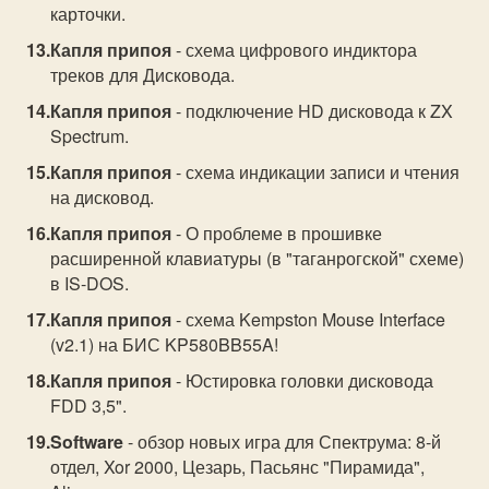
карточки.
Капля припоя
- схема цифрового индиктора
треков для Дисковода.
Капля припоя
- подключение HD дисковода к ZX
Spectrum.
Капля припоя
- схема индикации записи и чтения
на дисковод.
Капля припоя
- О проблеме в прошивке
расширенной клавиатуры (в "таганрогской" схеме)
в IS-DOS.
Капля припоя
- схема Kempston Mouse Interface
(v2.1) на БИС KP580BB55A!
Капля припоя
- Юстировка головки дисковода
FDD 3,5".
Software
- обзор новых игра для Спектрума: 8-й
отдел, Xor 2000, Цезарь, Пасьянс "Пирамида",