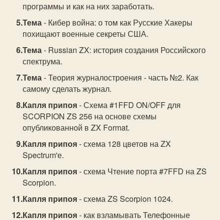
программы и как на них заработать.
Тема
- Кибер война: о том как Русские Хакеры
похищают военные секpеты США.
Тема
- Russian ZX: история создания Российского
спектрума.
Тема
- Теория журналостроения - часть №2. Как
самому сделать журнал.
Капля припоя
- Схема #1FFD ON/OFF для
SCORPION ZS 256 на основе схемы
опубликованной в ZX Format.
Капля припоя
- схема 128 цветов на ZX
Spectrum'е.
Капля припоя
- схема Чтение порта #7FFD на ZS
Scorpion.
Капля припоя
- схема ZS Scorpion 1024.
Капля припоя
- как взламывать Телефонные