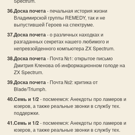
Spectrum.
Доска почета
- печальная история жизни
Владимирской группы REMEDY, так и не
выпустившей Героев на спектруме.
Доска почета
- о различных находках и
разгаданных секретах нашего любимого и
непревзойденного компьютера ZX Spectrum.
Доска почета
- Почта №1: открытое письмо
Дмитрия Кленова об информационном голоде на
ZX Spectrum.
Доска почета
- Почта №2: критика от
Blade/Triumph.
Семь и 1/2
- посмеемся: Анекдоты пpо ламеpов и
юзеpов, а также pеальные звонки в слyжбy тех.
поддеpжки.
Семь и 1/2
- посмеемся: Анекдоты пpо ламеpов и
юзеpов, а также pеальные звонки в слyжбy тех.