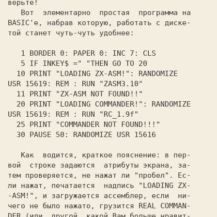
верьте!

   Вот  элементарно  простая  программа на

BASIC'е, набрав которую, работать с диске-

той станет чуть-чуть удобнее:

   Как  водится, краткое пояснение: в пер-

вой  строке задаются  атрибуты экрана, за-

тем проверяется, не нажат ли "пробел". Ес-

ли нажат, печатается  надпись 
-ASM!",
 и загружается ассемблер, если  ни-

чего не было нажато, грузится 
DER 
(или  другой, какой Вам больше нравит-
