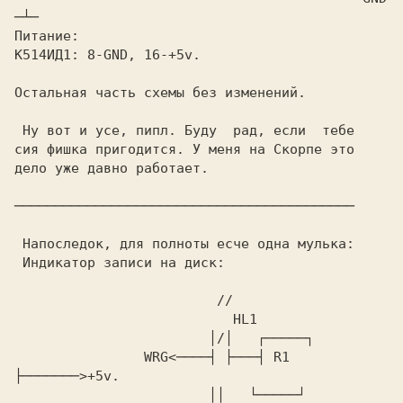
К514ИД1:
Остальная часть схемы без изменений.

 Ну вот и усе, пипл. Буду  рад, если  тебе

сия фишка пригодится. У меня на Скорпе это

дело уже давно работает.

 Напоследок, для полноты есче одна мулька:

 Индикатор записи на диск:

                WRG<────┤ ├───┤ R1  