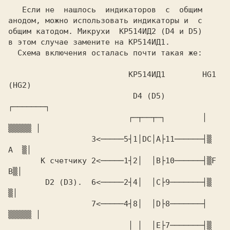
   Если не  нашлось  индикаторов  с  общим

анодом, можно использовать индикаторы и  с

общим катодом. Микрухи  
КР514ИД2 
(D4 
и 
в этом случае замените на 
  Схема включения осталась почти такая же:

                          КР514ИД1        HG1 
                           D4 (D5)        
                          ┌─┬──┬─┐        │ 
                  3<─────5┤1│DC│A├11──────┤▒  
       К счетчику 2<─────1┤2│  │B├10──────┤▒F   
        D2 (D3).  6<─────2┤4│  │C├9───────┤▒     
                  7<─────4┤8│  │D├8───────┤ 
                          │ │  │E├7───────┤▒  