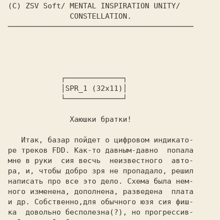
            ┌─────────────┐

            │SPR_1 (32x11)│

            └─────────────┘

              Хаюшки братки!

   Итак, базар пойдет о цифровом индикато-

ре треков FDD. Как-то давным-давно  попала

мне в руки  сия весчь  неизвестного  авто-

ра, и, чтобы добро зря не пропадало, решил

написать про все это дело. Схема была нем-

ного изменена, дополнена, разведена  плата

и др. Собственно,для обычного юзя сия фиш-

ка  довольно бесполезна(?), но прогрессив-
