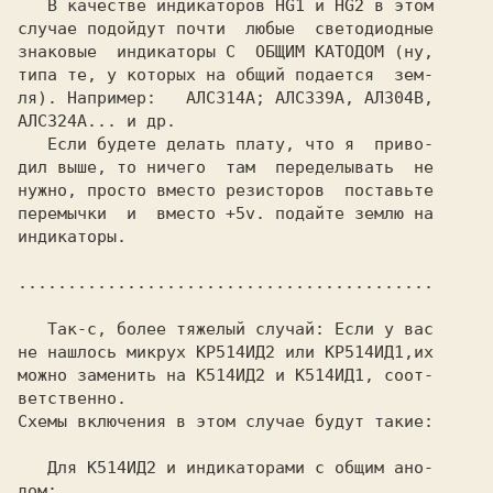
   В качестве индикаторов 
HG1 
и 
HG2 
в этом

случае подойдут почти  любые  светодиодные

знаковые  индикаторы С  ОБЩИМ КАТОДОМ (ну,

типа те, у которых на общий подается  зем-

ля). Hапример:  
АЛС324А... 
и др.

   Если будете делать плату, что я  приво-

дил выше, то ничего  там  переделывать  не

нужно, просто вместо резисторов  поставьте

перемычки  и  вместо +5v. подайте землю на

индикаторы.

   Так-с, более тяжелый случай: Если у вас

не нашлось микрух 
КР514ИД2 
или 
КР514ИД1,
их

можно заменить на 
К514ИД2 
и 
К514ИД1,
 соот-

ветственно.

Схемы включения в этом случае будут такие:

   Для 
К514ИД2 
и индикаторами с общим ано-

дом:
