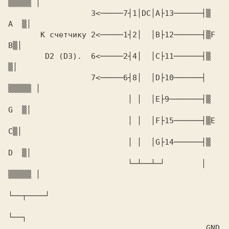
                  3<─────7┤1│DC│A├13──────┤▒  
       К счетчику 2<─────1┤2│  │B├12──────┤▒F   
        D2 (D3).  6<─────2┤4│  │C├11──────┤▒     
                  7<─────6┤8│  │D├10──────┤ 
                          │ │  │E├9───────┤▒  
                          │ │  │F├15──────┤▒E   
                          │ │  │G├14──────┤▒  
                          └─┴──┴─┘        │ 
                                           GND 