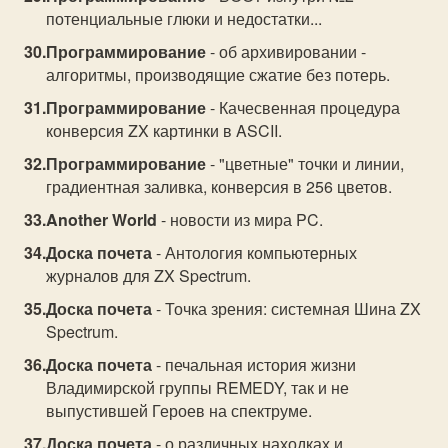
потенциальные глюки и недостатки...
Программирование
- об архивировании -
алгоритмы, производящие сжатие без потерь.
Программирование
- Качесвенная процедура
конверсия ZX картинки в ASCII.
Программирование
- "цветные" точки и линии,
градиентная заливка, конверсия в 256 цветов.
Another World
- новости из мира PC.
Доска почета
- Антология компьютерных
журналов для ZX Spectrum.
Доска почета
- Точка зрения: системная Шина ZX
Spectrum.
Доска почета
- печальная история жизни
Владимирской группы REMEDY, так и не
выпустившей Героев на спектруме.
Доска почета
- о различных находках и