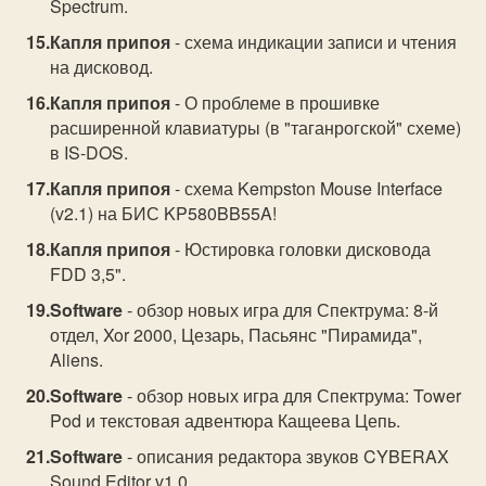
Spectrum.
Капля припоя
- схема индикации записи и чтения
на дисковод.
Капля припоя
- О проблеме в прошивке
расширенной клавиатуры (в "таганрогской" схеме)
в IS-DOS.
Капля припоя
- схема Kempston Mouse Interface
(v2.1) на БИС KP580BB55A!
Капля припоя
- Юстировка головки дисковода
FDD 3,5".
Software
- обзор новых игра для Спектрума: 8-й
отдел, Xor 2000, Цезарь, Пасьянс "Пирамида",
Aliens.
Software
- обзор новых игра для Спектрума: Tower
Pod и текстовая адвентюра Кащеева Цепь.
Software
- описания редактора звуков CYBERAX
Sound Editor v1.0.