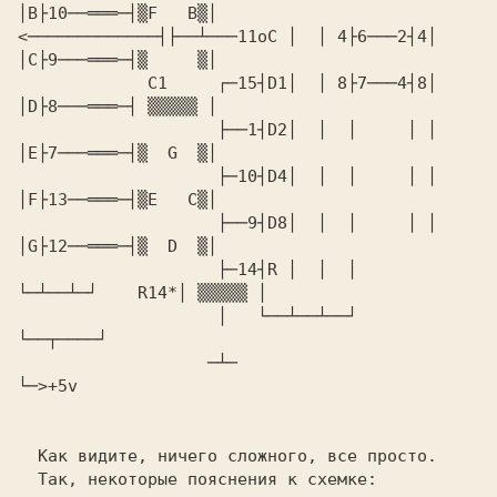
<─────────────┤├──┴───11oC │  │ 4├6───2┤4│  
             C1     ┌─15┤D1│  │ 8├7───4┤8│  
                    ├──1┤D2│  │  │     │ │  
                    ├─10┤D4│  │  │     │ │  
                    ├──9┤D8│  │  │     │ │  
                    ├─14┤R │  │  │     
                    │   └──┴──┴──┘                     
                   ─┴─                                    
  Как видите, ничего сложного, все просто.

  Так, некоторые пояснения к схемке:
