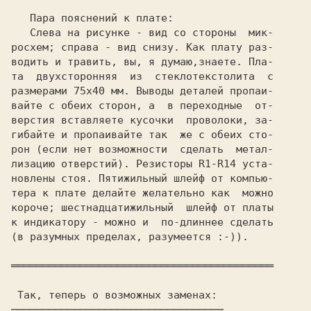
   Пара пояснений к плате:

   Слева на рисунке - вид со стороны  мик-

росхем; справа - вид снизу. Как плату раз-

водить и травить, вы, я думаю,знаете. Пла-

та  двухсторонняя  из  стеклотекстолита  с

размерами 
75x40 
мм. Выводы деталей пропаи-

вайте с обеих сторон, а  в переходные  от-

верстия вставляете кусочки  проволоки, за-

гибайте и пропаивайте так  же с обеих сто-

рон (если нет возможности  сделать  метал-

лизацию отверстий). Резисторы 
R1-R14 
уста-

новлены стоя. Пятижильный шлейф от компью-

тера к плате делайте желательно как  можно

короче; шестнадцатижильный  шлейф от платы

к индикатору - можно и  по-длиннее сделать

(в разумных пределах, разумеется :-)).
