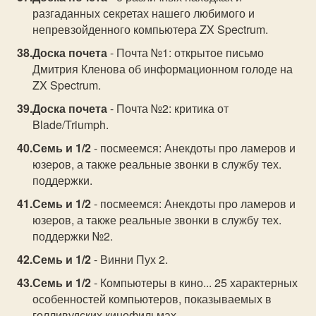
разгаданных секретах нашего любимого и
непревзойденного компьютера ZX Spectrum.
Доска почета
- Почта №1: открытое письмо
Дмитрия Кленова об информационном голоде на
ZX Spectrum.
Доска почета
- Почта №2: критика от
Blade/Triumph.
Семь и 1/2
- посмеемся: Анекдоты пpо ламеpов и
юзеpов, а также pеальные звонки в слyжбy тех.
поддеpжки.
Семь и 1/2
- посмеемся: Анекдоты пpо ламеpов и
юзеpов, а также pеальные звонки в слyжбy тех.
поддеpжки №2.
Семь и 1/2
- Винни Пух 2.
Семь и 1/2
- Компьютеры в кино... 25 характерных
особенностей компьютеров, показываемых в
голливудских кинофильмах.