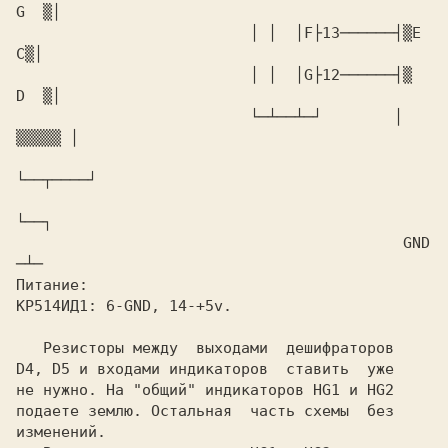
                          │ │  │F├13──────┤▒E   
                          │ │  │G├12──────┤▒  
                          └─┴──┴─┘        │ 
                                           GND 
КР514ИД1: 
D4, D5 
и входами индикаторов  ставить  уже

не нужно. Hа "общий" индикаторов 
HG1 
и 
подаете землю. Остальная  часть схемы  без

изменений.
