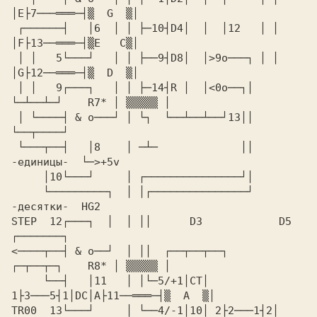
 ┌──────┤   │6  │ │ ├─10┤D4│  │  │12   │ │  
 │ │   5└───┘   │ │ ├──9┤D8│  │>9o───┐ │ │  
 │ │   9┌───┐   │ │ ├─14┤R │  │<0o──┐│ 
 │ └────┤ & o───┘ │ └┐  └──┴──┴──┘13││                 
 └───┬──┤   │8    │ ─┴─             ││         
     └─────────┐  │ │┌───────────────┘         
STEP  12┌───┐  │  │ ││      D3            D5           
<────┬──┤ & o──┘  │ ││  ┌──┬──┬──┐     
     └──┤   │11   │ │└─5/+1│СТ│ 
TR00  13└───┘     │ └──4/-1│10│ 2├2───1┤2│  