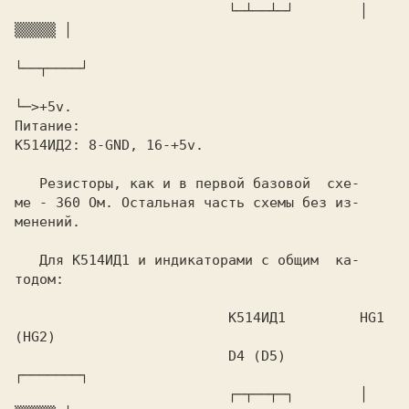
                          └─┴──┴─┘        │ 
К514ИД2:
   Резисторы, как и в первой базовой  схе-

ме - 
360 
Ом. Остальная часть схемы без из-

менений.

   Для 
К514ИД1 
и индикаторами с общим  ка-

тодом:

                          К514ИД1         HG1 
                          D4 (D5)         
                          ┌─┬──┬─┐        │ 