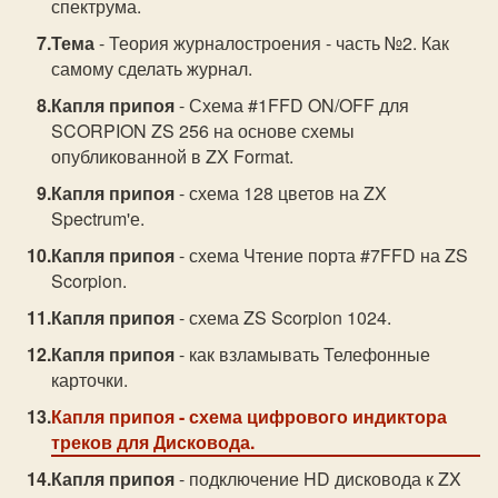
спектрума.
Тема
- Теория журналостроения - часть №2. Как
самому сделать журнал.
Капля припоя
- Схема #1FFD ON/OFF для
SCORPION ZS 256 на основе схемы
опубликованной в ZX Format.
Капля припоя
- схема 128 цветов на ZX
Spectrum'е.
Капля припоя
- схема Чтение порта #7FFD на ZS
Scorpion.
Капля припоя
- схема ZS Scorpion 1024.
Капля припоя
- как взламывать Телефонные
карточки.
Капля припоя
- схема цифрового индиктора
треков для Дисковода.
Капля припоя
- подключение HD дисковода к ZX