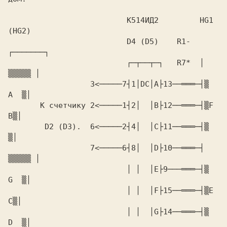
                          К514ИД2         HG1 
                          D4 (D5)    R1-  
                          ┌─┬──┬─┐   R7*  │ 
                  3<─────7┤1│DC│A├13──═══─┤▒  
       К счетчику 2<─────1┤2│  │B├12──═══─┤▒F   
        D2 (D3).  6<─────2┤4│  │C├11──═══─┤▒     
                  7<─────6┤8│  │D├10──═══─┤ 
                          │ │  │E├9───═══─┤▒  
                          │ │  │F├15──═══─┤▒E   
                          │ │  │G├14──═══─┤▒  