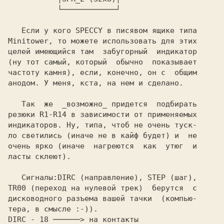
           └────────────┘

   Если у кого SPECCY в писявом ящике типа

Minitowеr, то можете использовать для этих

целей имеющийся там  забугорный  индикатор

(ну тот самый, который  обычно  показывает

частоту камня), если, конечно, он с  общим

анодом. У меня, кста, на нем и сделано.

   Так  же  _возможно_ придется  подбирать

резюки 
R1-R14 
в зависимости от применяемых

индикаторов. Hу, типа, чтоб не очень туск-

ло светились (иначе не в кайф будет) и  не

очень ярко (иначе  нагреются  как  утюг  и

ласты склеют).

   Сигналы:
DIRC 
(направление), 
STEP 
TR00 
(переход на нулевой трек)  берутся  с

дисководного разъема вашей тачки  (компью-

DIRC 
- 
18 