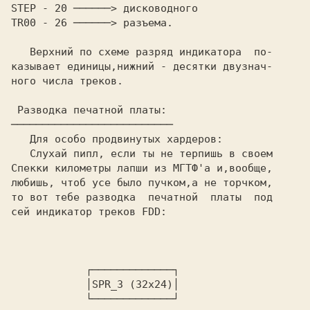
STEP 
- 
20 
TR00 
- 
26 
──────> разъема.

   Верхний по схеме разряд индикатора  по-

казывает единицы,нижний - десятки двузнач-

ного числа треков.

   Для особо продвинутых хардеров:

   Слухай пипл, если ты не терпишь в своем

Спекки километры лапши из МГТФ'а и,вообще,

любишь, чтоб усе было пучком,а не торчком,

то вот тебе разводка  печатной  платы  под

сей индикатор треков FDD:

            ┌─────────────┐

            │SPR_3 (32x24)│

            └─────────────┘
