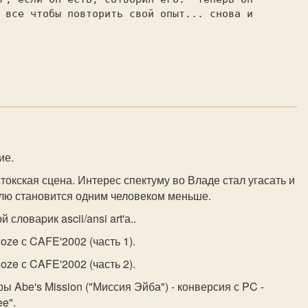
 все чтобы повторить свой опыт... снова и

ие.
токская сцена. Интерес спектуму во Владе стал угасать и
елю становится одним человеком меньше.
 словаpик ascii/ansi art'а..
Soze с CAFE'2002 (часть 1).
Soze с CAFE'2002 (часть 2).
ры Abe's Mission ("Миссия Эйба") - конверсия с PC -
ee".