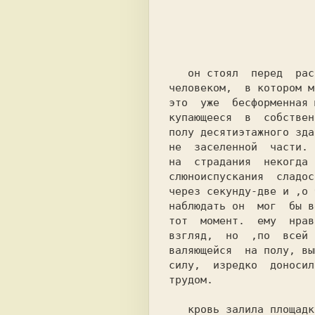
                               Минорная  нота  п
                               Но  ведь я  сам  
                               Не зная, что она 
   он стоял  перед  расплоставшимся по бетону, истекающим кровью

человеком,  в котором м
это  уже  бесформенная 
купающееся  в  собствен
полу десятиэтажного зда
не  заселенной  части. 
на  страдания  некогда 
слюноиспускания  сладос
через секунду-две и ,о 
наблюдать он  мог  бы в
тот  момент.  ему  нрав
взгляд,  но  ,по  всей 
валяющейся  на полу, вы
силу,  изредко  доносил
трудом.

   кровь залила площадку десятого этажа. в этом доме, да что там
