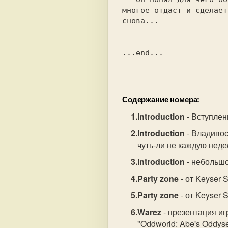
многое отдаст и сделает
снова...

Содержание номера:
Introduction
- Вступлен
Introduction
- Владивос
чуть-ли не каждую нед
Introduction
- небольшой
Party zone
- от Keyser 
Party zone
- от Keyser 
Warez
- презентация иг
"Oddworld: Abe's Oddys