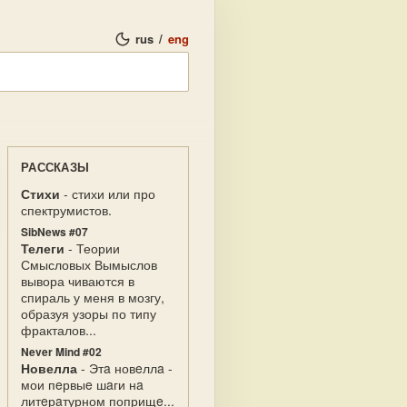
rus
/
eng
РАССКАЗЫ
Стихи
- стихи или про
спектрумистов.
SibNews #07
Телеги
- Теории
Смысловых Вымыслов
вывора чиваются в
спираль у меня в мозгу,
образуя узоры по типу
фракталов...
Never Mind #02
Новелла
- Этa новeллa -
мои пeрвыe шaги нa
литeрaтурном поприщe...