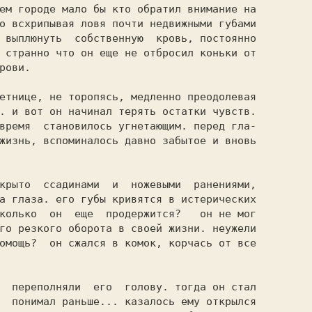
ем городе мало бы кто обратил внимание на

о всхрипывая ловя почти недвижными губами

 выплюнуть  собственную  кровь, постоянно

 странно что он еще не отбросил коньки от

рови.

. и вот он начинал терять остатки чувств.

время  становилось угнетающим. перед гла-

жизнь, вспоминалось давно забытое и вновь

а глаза. его губы кривятся в истерических

колько  он  еще  продержится?   он не мог

го резкого оборота в своей жизни. неужели

омощь?  он сжался в комок, корчась от все

  понимал раньше... казалось ему открылся
