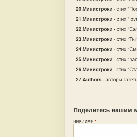
Министроки
- стих "По
Министроки
- стих "lov
Министроки
- стих "Са
Министроки
- стих "Ты"
Министроки
- стих "См
Министроки
- стих "na
Министроки
- стих "Ст
Authors
- авторы газет
Поделитесь вашим м
НИК / ИМЯ
*