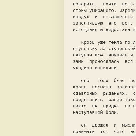
говорить,  почти  во вс
стоны умиращего, изредк
воздух  и  пытающегося 
заполнявшую  его  рот. 
истощения и недостака к
   кровь уже текла по летнице, не торопясь, медленно преодолевая

ступеньку за ступенькой
секунды все тянулись и 
зами  проносилась  вся 
уходило восвояси.

   его   тело  было  покрыто  ссадинами  и  ножевыми  ранениями,

кровь  неспеша  заливал
сдавленых  рыданьях.  с
представить  ранее тако
никто  не  придет  на п
наступавшей боли.

   он  дрожал  и  мысли  переполняли  его  голову. тогда он стал

понимать  то,  чего  не