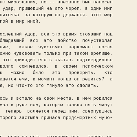
ны мироздания, но ...внезапно был нанесен

 удар, пришедший на его череп. в один миг

ниточка  за которую он держался. этот мир

гой в мир иной.

блюдавший  все  это  действо  почустволал

ние,   какое  чувствуют  наркоманы  после

ожно чувсвовать только при таком зрелище.

 это приводит его в экстаз. подтвердилось

долго  сомневался,  в  своем  психическом

к   можно   было   это   проверить.   кто

адется ему, в момент когда он решится?  а

я, но что-то его тянуло это сделать.

жал в руке нож, которым только пять минут

  теперь  валяется перед ним, свернувшись

торого застыла гримаса предсмертных муче-
