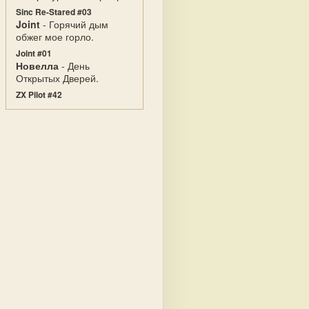
Sinc Re-Stared #03
Joint
- Горячий дым
обжег мое горло.
Joint #01
Новелла
- День
Открытых Дверей.
ZX Pilot #42