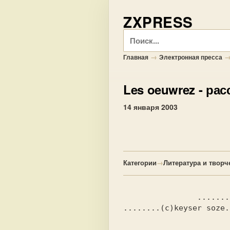
ZXPRESS
Поиск
→
Главная
Электронная пресса
Les oeuwrez
- рас
14 января 2003
Категории
→
Литература и творч
                ................смерть..:

........(c)keyser soze..
                               Оборвется однажды