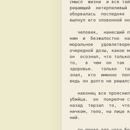
смысл  жизни  и все тай
решающий  нетерпеливый 
оборвалась  последняя  
выпнул его зловонной но
   человек,  нанесший последний удар, все это время стоявший над

ним  и  безжалостно  на
моральное   удовлетворе
очередной дозы, какое м
он  осознал, что только
то,   в  чем  он  так  
здоровье.   только   та
знал,  кто  именно  поп
ведь он долго не решалс
   наконец все прояснилось и встало на свои места, в нем родился

убийца.  он  покрепче с
назад  терзал  то,  что
ничком, тело, на лице к
ний.

   он понял для чего бог, если он есть, сотворил его.  теперь он
