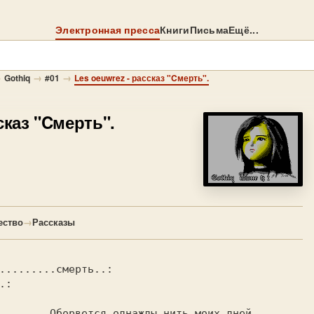
Электронная пресса
Книги
Письма
Ещё...
→
→
→
Gothiq
#01
Les oeuwrez - рассказ "Cмерть".
сказ "Cмерть".
ество
→
Рассказы
:

 нить моих дней,
