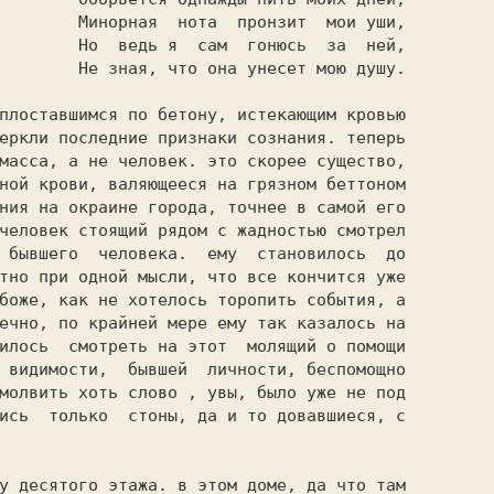
ронзит  мои уши,

гонюсь  за  ней,

унесет мою душу.

еркли последние признаки сознания. теперь

масса, а не человек. это скорее существо,

ной крови, валяющееся на грязном беттоном

ния на окраине города, точнее в самой его

человек стоящий рядом с жадностью смотрел

 бывшего  человека.  ему  становилось  до

тно при одной мысли, что все кончится уже

боже, как не хотелось торопить события, а

ечно, по крайней мере ему так казалось на

илось  смотреть на этот  молящий о помощи

 видимости,  бывшей  личности, беспомощно

молвить хоть слово , увы, было уже не под

ись  только  стоны, да и то довавшиеся, с
