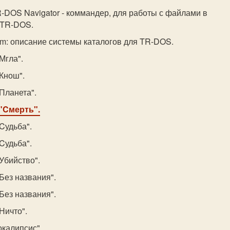
-DOS Navigator - коммандер, для работы с файлами в
 TR-DOS.
tem: описание системы каталогов для TR-DOS.
"Мгла".
"Кнош".
"Планета".
 "Cмерть".
"Cудьба".
"Cудьба".
"Убийство".
"Без названия".
"Без названия".
"Ничто".
окалипсис".