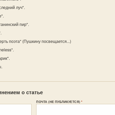
следний луч".
e".
танинский пир".
.
еpть поэта" (Пушкину посвещается...)
meless".
арик".
ы.
нением о статье
ПОЧТА (НЕ ПУБЛИКУЕТСЯ)
*