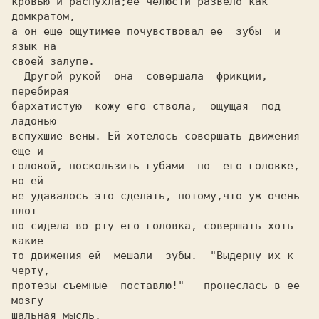
кровью и распухла;ее челюсти развело как 
домкратом,

а он еще ощутимее почувствовал ее  зубы  и  
язык на

своей залупе.

  Другой рукой  она  совершала  фрикции,  
перебирая

бархатистую  кожу его ствола,  ощущая  под  
ладонью

вспухшие вены. Ей хотелось совершать движения 
еще и

головой, поскользить губами  по  его головке, 
но ей

не удавалось это сделать, потому,что уж очень 
плот-

но сидела во рту его головка, совершать хоть 
какие-

то движения ей  мешали  зубы.  "Выдерну их к 
черту,

протезы съемные  поставлю!" - пронеслась в ее 
мозгу

шальная мысль.
