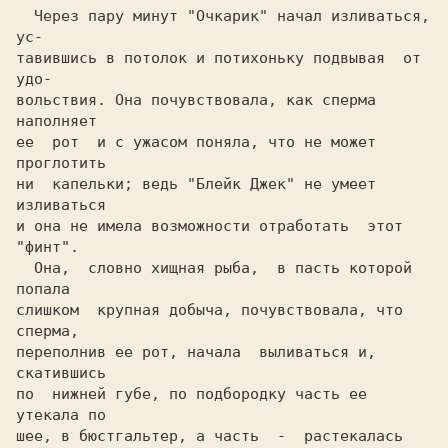
  Через пару минут "Очкарик" начал изливаться,  
ус-

тавившись в потолок и потихоньку подвывая  от  
удо-

вольствия. Она почувствовала, как сперма  
наполняет

ее  рот  и с ужасом поняла, что не может 
проглотить

ни  капельки; ведь "Блейк Джек" не умеет 
изливаться

и она не имела возможности отработать  этот 
"финт".

  Она,  словно хищная рыба,  в пасть которой 
попала

слишком  крупная добыча, почувствовала, что 
сперма,

переполнив ее рот, начала  выливаться и, 
скатившись

по  нижней губе, по подбородку часть ее  
утекала по

шее, в бюстгальтер, а часть  -  растекалась  