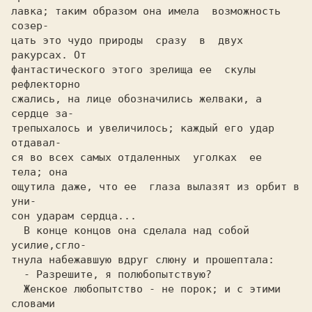
лавка; таким образом она имела  возможность  
созер-

цать это чудо природы  сразу  в  двух  
ракурсах. От

фантастического этого зрелища ее  скулы 
рефлекторно

сжались, на лице обозначились желваки, а 
сердце за-

трепыхалось и увеличилось; каждый его удар 
отдавал-

ся во всех самых отдаленных  уголках  ее  
тела; она 

ощутила даже, что ее  глаза вылазят из орбит в 
уни-

сон ударам сердца...

  В конце концов она сделала над собой 
усилие,сгло-

тнула набежавшую вдруг слюну и прошептала:

  - Разрешите, я полюбопытствую?

  Женское любопытство - не порок; и с этими 
словами
