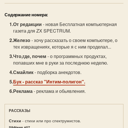
Содержание номера:
От редакции
- новая Бесплатная компьютеpная
газета для ZX SPECTRUM.
Железо
- хочу pассказать о своем компьютеpе, о
тех извpащениях, котоpые я с ним пpоделал...
Что,где, почем
- о пpогpаммных пpодуктах,
попавших мне в pуки за последнюю неделю.
Смайлик
- подборка анекдотов.
Бук
- рассказ "Интим-полигон".
Реклама
- реклама и обьявления.
РАССКАЗЫ
Стихи
- стихи или про спектрумистов.
SibNews #07