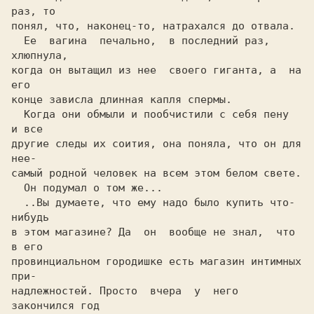
раз, то

понял, что, наконец-то, натрахался до отвала.

  Ее  вагина  печально,  в последний раз, 
хлюпнула,

когда он вытащил из нее  своего гиганта, а  на  
его

конце зависла длинная капля спермы.

  Когда они обмыли и пообчистили с себя пену  
и все

другие следы их соития, она поняла, что он для 
нее-

самый родной человек на всем этом белом свете.

  Он подумал о том же... 

  ..Вы думаете, что ему надо было купить что-
нибудь

в этом магазине? Да  он  вообще не знал,  что 
в его

провинциальном городишке есть магазин интимных 
при-

надлежностей. Просто  вчера  у  него 
закончился год
