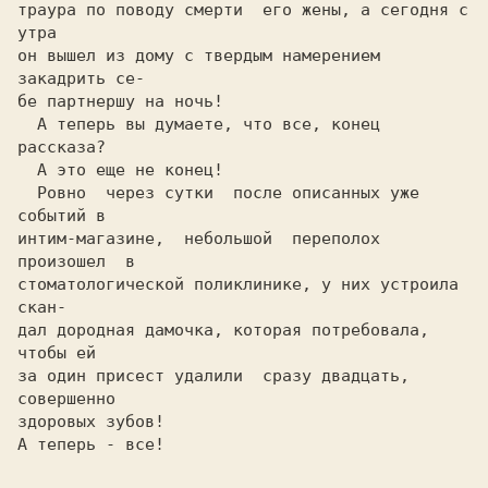
траура по поводу смерти  его жены, а сегодня с 
утра

он вышел из дому с твердым намерением 
закадрить се-

бе партнершу на ночь! 

  А теперь вы думаете, что все, конец 
рассказа?

  А это еще не конец!

  Ровно  через сутки  после описанных уже 
событий в

интим-магазине,  небольшой  переполох  
произошел  в

стоматологической поликлинике, у них устроила 
скан-

дал дородная дамочка, которая потребовала, 
чтобы ей

за один присест удалили  сразу двадцать, 
совершенно

здоровых зубов!
