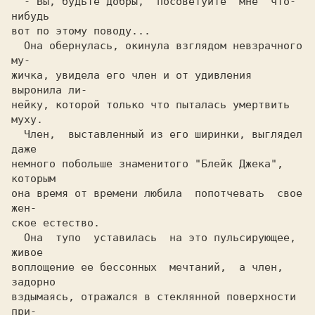
  - Вы, будьте добры,  посоветуйте  мне  что-
нибудь

вот по этому поводу...

  Она обернулась, окинула взглядом невзрачного  
му-

жичка, увидела его член и от удивления 
выронила ли-

нейку, которой только что пыталась умертвить 
муху.

  Член,  выставленный из его ширинки, выглядел 
даже

немного побольше знаменитого "Блейк Джека", 
которым

она время от времени любила  попотчевать  свое 
жен-

ское естество.

  Она  тупо  уставилась  на это пульсирующее, 
живое

воплощение ее бессонных  мечтаний,  а член, 
задорно

вздымаясь, отражался в стеклянной поверхности  
при-
