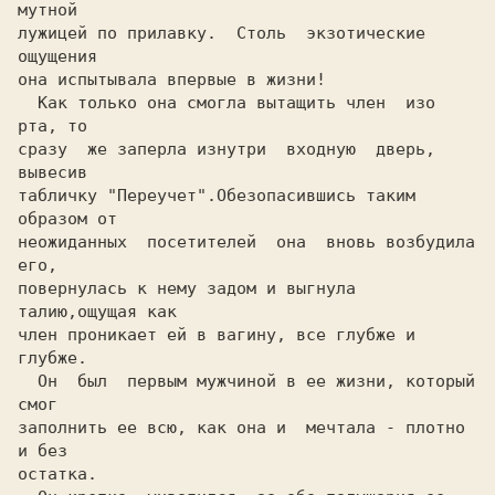
мутной

лужицей по прилавку.  Столь  экзотические  
ощущения

она испытывала впервые в жизни!

  Как только она смогла вытащить член  изо  
рта, то

сразу  же заперла изнутри  входную  дверь,  
вывесив

табличку "Переучет".Обезопасившись таким 
образом от

неожиданных  посетителей  она  вновь возбудила 
его,

повернулась к нему задом и выгнула 
талию,ощущая как

член проникает ей в вагину, все глубже и 
глубже.

  Он  был  первым мужчиной в ее жизни, который 
смог

заполнить ее всю, как она и  мечтала - плотно 
и без

остатка.
