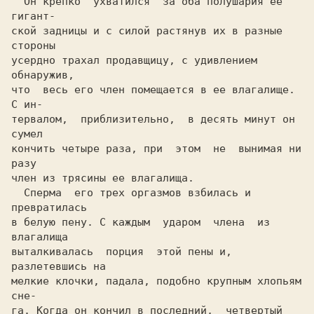
  Он крепко  ухватился  за оба полушария ее 
гигант-

ской задницы и с силой растянув их в разные 
стороны

усердно трахал продавщицу, с удивлением  
обнаружив,

что  весь его член помещается в ее влагалище. 
С ин-

тервалом,  приблизительно,  в десять минут он 
сумел

кончить четыре раза, при  этом  не  вынимая ни 
разу

член из трясины ее влагалища.

  Сперма  его трех оргазмов взбилась и 
превратилась

в белую пену. С каждым  ударом  члена  из 
влагалища

выталкивалась  порция  этой пены и, 
разлетевшись на

мелкие клочки, падала, подобно крупным хлопьям 
сне-

га. Когда он кончил в последний,  четвертый 