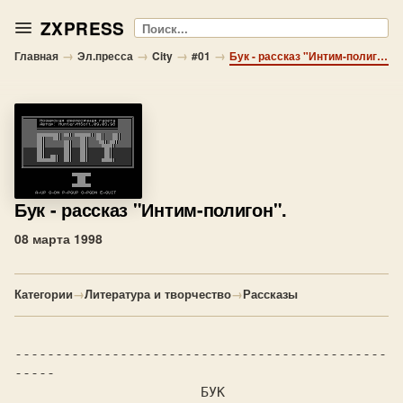
ZXPRESS
Поиск
→
→
→
→
Главная
Эл.пресса
City
#01
Бук - рассказ "Интим-полигон".
Бук
- рассказ "Интим-полигон".
08 марта 1998
Категории
→
Литература и творчество
→
Рассказы
----------------------------------------------
-----               

                       БУК
