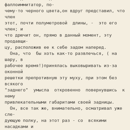
фаллоиммитатор, по-

чему-то черного цвета,он вдруг представил, что 
член

этот, почти полуметровой  длины, -  это его 
член; и

что дрючит он, прямо в данный момент, эту 
продавщи-

цу, расположив ее к себе задом наперед.

  Она, что  бы хоть как-то развлечься, ( на 
шару, в

рабочее время!)принялась выковыривать из-за 
оконной

решетки препротивную эту муху, при этом без 
всякого

"заднего"  умысла  откровенно  повернувшись  к 
нему

привлекательными габаритами своей задницы.

  Он, все так же, внимательно, осматривал уже  
сле-

дующую полку, на этот раз - со  всякими 
насадками и
