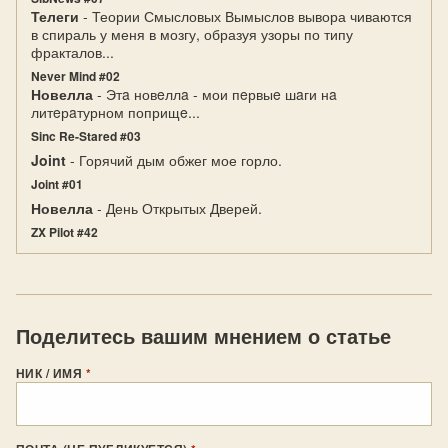
Телеги
- Теории Смысловых Вымыслов вывора чиваются
в спираль у меня в мозгу, образуя узоры по типу
фракталов...
Never Mind #02
Новелла
- Этa новeллa - мои пeрвыe шaги нa
литeрaтурном поприщe...
Sinc Re-Stared #03
Joint
- Горячий дым обжег мое горло.
Joint #01
Новелла
- День Открытых Дверей.
ZX Pilot #42
Поделитесь вашим мнением о статье
НИК / ИМЯ
*