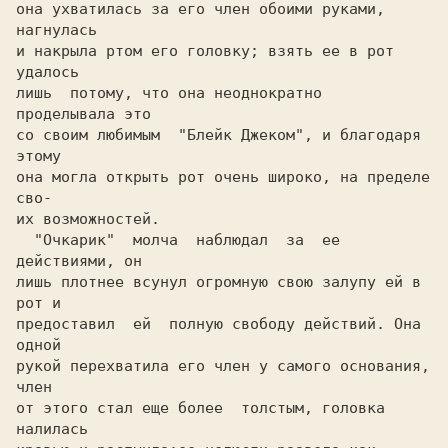
она ухватилась за его член обоими руками, 
нагнулась

и накрыла ртом его головку; взять ее в рот  
удалось

лишь  потому, что она неоднократно  
проделывала это

со своим любимым  "Блейк Джеком", и благодаря 
этому

она могла открыть рот очень широко, на пределе 
сво-

их возможностей.

  "Очкарик"  молча  наблюдал  за  ее 
действиями, он

лишь плотнее всунул огромную свою залупу ей в 
рот и

предоставил  ей  полную свободу действий. Она 
одной

рукой перехватила его член у самого основания, 
член

от этого стал еще более  толстым, головка  
налилась
