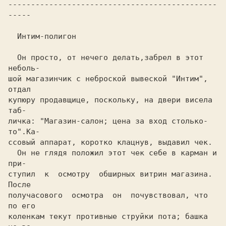
----------------------------------------------
-----                 

  Интим-полигон

  Он просто, от нечего делать,забрел в этот 
неболь-

шой магазинчик с неброской вывеской "Интим",  
отдал

купюру продавщице, поскольку, на двери висела  
таб-

личка: "Магазин-салон; цена за вход столько-
то".Ка-

ссовый аппарат, коротко клацнув, выдавил чек.

  Он не глядя положил этот чек себе в карман и 
при-

ступил  к  осмотру  обширных витрин магазина. 
После

получасового  осмотра  он  почувствовал, что 
по его

коленкам текут противные струйки пота; башка 