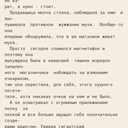
не ва-

рит, а хрен - стоит.

  Продавщица молча стояла, наблюдала за ним  и 
выс-

лушивала  противное  жужжание мухи.  Вообще-то  
она

впервые обнаружила, что в ее магазине живет 
муха.

  Просто  сегодня сломался магнитофон и 
поэтому она

вынуждена была в нависшей  тишине изрядно  
запылен-

ного  магазинчика  наблюдать за взмокшим 
очкариком,

так она окрестила, для себя, этого нудного  
посети-

теля, хотя никаких очков на нем и не было.

  А он осматривал с огромным прилежанием  
полку  за

полкой и все больше ощущал себя окончательно 
созре-

вшим идиотом. Увидев гигантский 