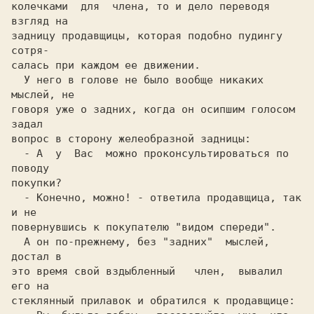
колечками  для  члена, то и дело переводя 
взгляд на

задницу продавщицы, которая подобно пудингу  
сотря-

салась при каждом ее движении.

  У него в голове не было вообще никаких 
мыслей, не

говоря уже о задних, когда он осипшим голосом 
задал

вопрос в сторону желеобразной задницы:

  - А  у  Вас  можно проконсультироваться по 
поводу

покупки?

  - Конечно, можно! - ответила продавщица, так 
и не

повернувшись к покупателю "видом спереди".

  А он по-прежнему, без "задних"  мыслей,  
достал в

это время свой вздыбленный   член,  вывалил  
его на

стеклянный прилавок и обратился к продавщице:
