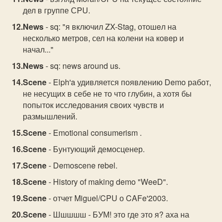
дел в группе СPU.
News
- sq: "я включил ZX-Stag, отошeл на
несколько метров, сел на колени на ковeр и
начал..."
News
- sq: news around us.
Scene
- Elph'a удивляется появлению Demo работ,
не несущих в себе не то что глубин, а хотя бы
попыток исследования своих чувств и
размышлений.
Scene
- Emotional consumerism .
Scene
- Бунтующий демосценер.
Scene
- Demoscene rebel.
Scene
- History of making demo "WeeD".
Scene
- отчет Miguel/CPU о CAFe'2003.
Scene
- Шшшшш - БУМ! это где это я? аха на