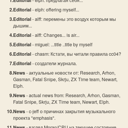
Editorial
- elph: предлагая себя...
Editorial
- elph: offering myself...
Editorial
- alff: перемены это воздух которым мы
дышим...
Editorial
- alff: Changes... is air...
Editorial
- miguel: ...title ..title by myself
Editorial
- chasm: Кстати, вы читали правила cc04?
Editorial
- создатели журнала.
News
- актуальные новости от: Research, Arhon,
Gasman, Fatal Snipe, Skrju, ZX Time team, Newart,
Elph.
News
- actual news from: Research, Arhon, Gasman,
Fatal Snipe, Skrju, ZX Time team, Newart, Elph.
News
- c-jeff о причинах закрытия музыкального
проекта "emphasis".
News
- взгляд Moran/CPU на текущее состояние