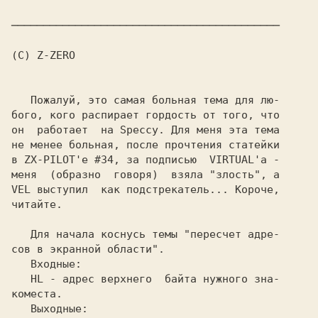
──────────────────────────────────────────

(C) Z-ZERO

   Пожалуй, это самая больная тема для лю-

бого, кого распирает гордость от того, что

он  работает  на Speccy. Для меня эта тема

не менее больная, после прочтения статейки

в ZX-PILOT'е #34, за подписью  VIRTUAL'а -

меня  (образно  говоря)  взяла "злость", а

VEL выступил  как подстрекатель... Короче,

читайте.

   Для начала коснусь темы "пересчет адре-

сов в экранной области".

   Входные:

   HL - адрес верхнего  байта нужного зна-

коместа.

   Выходные:
