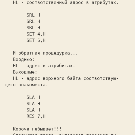
   HL - соответственный адрес в атрибутах.

        SRL H

        SRL H

        SRL H

        SET 4,H

        SET 6,H

   И обратная процедурка...

   Входные:

   HL - адрес в атрибитах.

   Выходные:

   HL - адрес верхнего байта соответствую-

щего знакоместа.

        SLA H

        SLA H

        SLA H

        RES 7,H

   Короче небывает!!!
