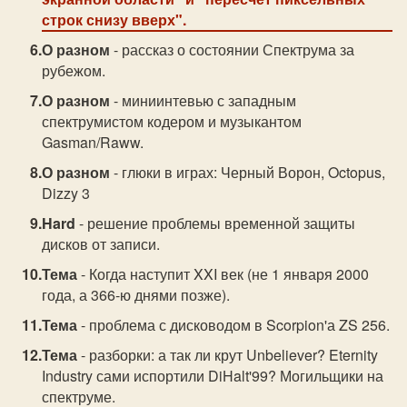
строк снизу вверх".
О разном
- рассказ о состоянии Спектрума за
рубежом.
О разном
- миниинтевью с западным
спектрумистом кодером и музыкантом
Gasman/Raww.
О разном
- глюки в играх: Черный Ворон, Octopus,
Dizzy 3
Hard
- решение проблемы временной защиты
дисков от записи.
Тема
- Когда наступит XXI век (не 1 января 2000
года, а 366-ю днями позже).
Тема
- проблема с дисководом в Scorpion'а ZS 256.
Тема
- разборки: а так ли крут Unbeliever? Eternity
Industry сами испортили DiHalt'99? Могильщики на
спектруме.