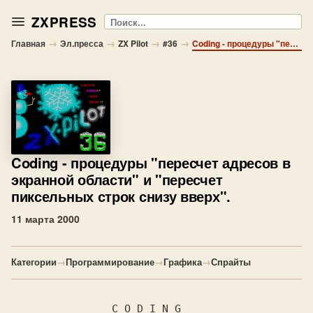
ZXPRESS
Поиск
→
→
→
→
Главная
Эл.пресса
ZX Pilot
#36
Coding - процедуры "пересчет адресов в экранной области" и "пересчет пиксельных строк снизу вверх".
Coding
- процедуры "пересчет адресов в
экранной области" и "пересчет
пиксельных строк снизу вверх".
11 марта 2000
Категории
→
Программирование
→
Графика
→
Спрайты
                C O D I N G
