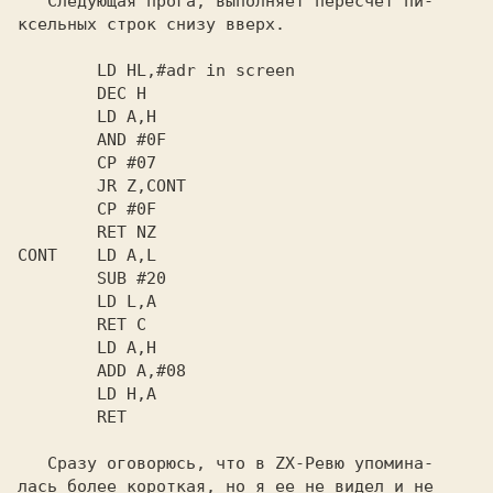
   Следующая прога, выполняет пересчет пи-

ксельных строк снизу вверх.

        LD HL,#adr in screen

        DEC H

        LD A,H

        AND #0F

        CP #07

        JR Z,CONT

        CP #0F

        RET NZ

CONT    LD A,L

        SUB #20

        LD L,A

        RET C

        LD A,H

        ADD A,#08

        LD H,A

        RET

   Сразу оговорюсь, что в ZX-Ревю упомина-

лась более короткая, но я ее не видел и не
