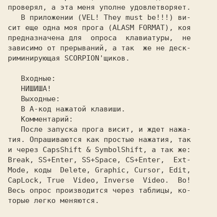
проверял, а эта меня уполне удовлетворяет.

   В приложении (VEL! They must be!!!) ви-

сит еще одна моя прога (ALASM FORMAT), коя

предназначена для  опроса  клавиатуры,  не

зависимо от прерываний, а так  же не деск-

риминирующая SCORPION'щиков.

   Входные:

   НИШИША!

   Выходные:

   В A-код нажатой клавиши.

   Комментарий:

   После запуска прога висит, и ждет нажа-

тия. Опрашиваются как простые нажатия, так

и через CapsShift & SymbolShift, а так же:

Break, SS+Enter, SS+Space, CS+Enter,  Ext-

Mode, коды  Delete, Graphic, Cursor, Edit,

CapLock, True  Video, Inverse  Video.  Во!

Весь опрос производится через таблицы, ко-

торые легко меняются.
