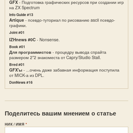
GFX
- Подготовка графических ресурсов при создании игр
на ZX Spectrum
Info Guide #13
Artique
- псевдо-туториал по рисованию ascii псевдо-
графики.
Joint #01
IZHnews #0C
- Nonsense.
Book #01
Для программистов
- процедру вывода спрайта
размером 2*2 знакоместа от Capry/Studio Stall.
Bred #01
GFX'ы
- ...очень даже забавная информация поступила
от MICK-а из DPL.
DonNews #16
Поделитесь вашим мнением о статье
НИК / ИМЯ
*