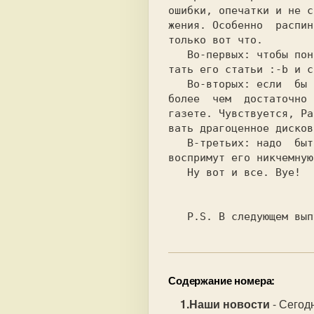
ошибки, опечатки и не с
жения. Особенно  распин
только вот что.

   Во-первых: чтобы понять смысл моих высказываний, нужно прочи-

тать его статьи :-b и с
   Во-вторых: если  бы  мне  было  нечего делать, я бы мог найти

более  чем  достаточно 
газете. Чувствуется, Pa
вать драгоценное дисков
   В-третьих: надо  быть  полным у.о., чтобы  зараннее зная, как

воспримут его никчемную
   Ну вот и все. Bye!

Содержание номера:
Наши новости
- Сегод