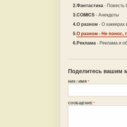
Фантастика
- Повесть 
COMICS
- Анекдоты
О разном
- О хаккерах 
О разном
- Не понос, 
Реклама
- Реклама и о
Поделитесь вашим м
НИК / ИМЯ
*
СООБЩЕНИЕ
*