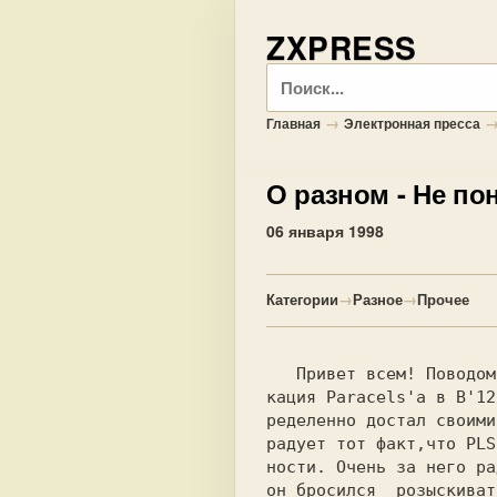
ZXPRESS
Поиск
→
Главная
Электронная пресса
О разном
- Не пон
06 января 1998
Категории
→
Разное
→
Прочее
   Привет всем! Поводом написания данной статьи послужила публи-

кация Paracels'а в B'12
ределенно достал своими
радует тот факт,что PLS
ности. Очень за него ра
он бросился  розыскиват