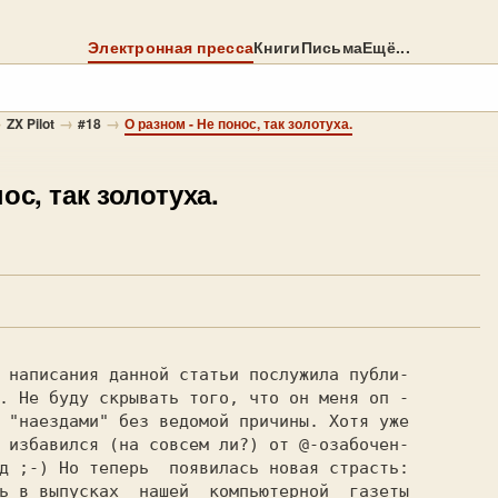
Электронная пресса
Книги
Письма
Ещё...
→
→
→
ZX Pilot
#18
О разном - Не понос, так золотуха.
ос, так золотуха.
. Не буду скрывать того, что он меня оп -

 "наездами" без ведомой причины. Хотя уже

 избавился (на совсем ли?) от @-озабочен-

д ;-) Но теперь  появилась новая страсть:

ь в выпусках  нашей  компьютерной  газеты
