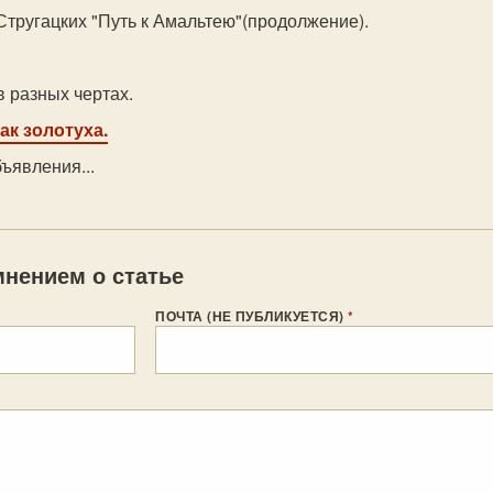
Стругацких "Путь к Амальтею"(продолжение).
в разных чертах.
так золотуха.
бъявления...
нением о статье
ПОЧТА (НЕ ПУБЛИКУЕТСЯ)
*