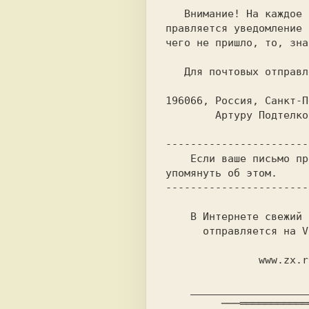
   Внимание!
   Для почтовых отправлений:

196066, Россия, Санкт-П
        Артуру Подтелкову до востребования

    В
 Интернете 
свежий 
      отправляется на