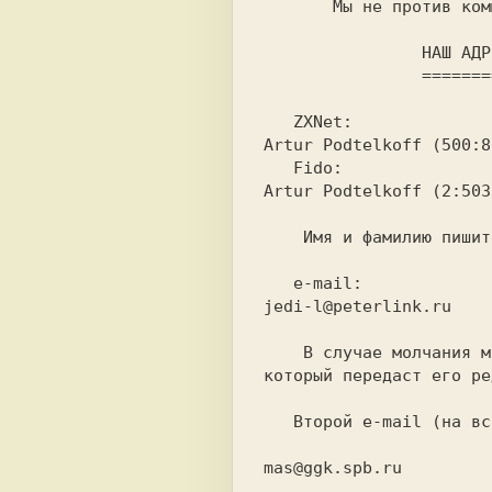
                HАШ АДРЕС:

                ==========
