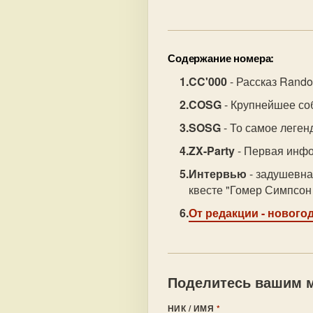
Содержание номера:
CC'000
- Рассказ Random
COSG
- Крупнейшее соб
SOSG
- То самое леге
ZX-Party
- Первая инф
Интервью
- задушевна
квесте "Гомер Симпсон 
От редакции
- нового
Поделитесь вашим м
НИК / ИМЯ
*