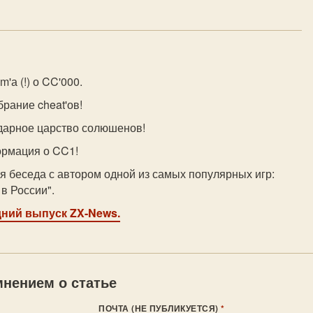
'а (!) о CC'000.
рание cheat'ов!
ндарное царство солюшенов!
ормация о CC1!
я беседа с автором одной из самых популярных игр:
в России".
дний выпуск ZX-News.
нением о статье
ПОЧТА (НЕ ПУБЛИКУЕТСЯ)
*