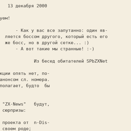
кции 
опять нет, по-

анонсом сл. номера.

полагает, будто  бы

  
"ZX-News" 
  будут,

 сюрпризы:

го проекта от  