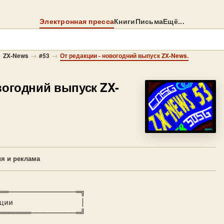
Электронная пресса
Книги
Письма
Ещё...
→
→
→
ZX-News
#53
От редакции - новогодний выпуск ZX-News.
вогодний выпуск ZX-
я и реклама