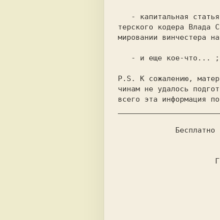
   - капитальная статья замечательного пи-

терского кодера 
Влада С
мировании винчестера на
   - и еще
 кое-что...
 ;
             Бесплатно
 
                          BBS SPbZX