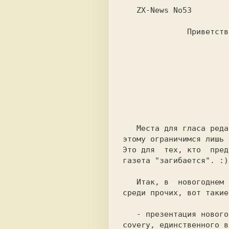
              Приветствуем!

   Места для 
гласа реда
этому ограничимся лишь 
Это для  тех, кто  пред
газета
 "загибается".
 :)

   Итак, в  новогоднем
среди прочих, вот такие
   - презентация ново
covery, 