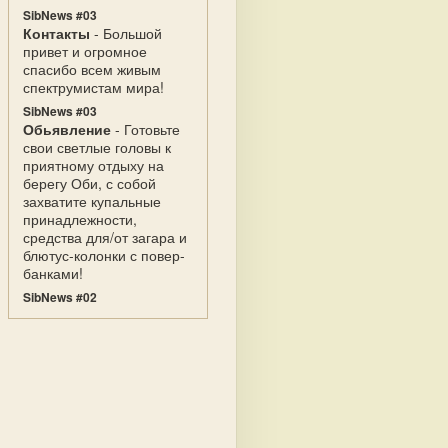
SibNews #03
Контакты
- Большой
привет и огромное
спасибо всем живым
спектрумистам мира!
SibNews #03
Обьявление
- Готовьте
свои светлые головы к
приятному отдыху на
берегу Оби, с собой
захватите купальные
принадлежности,
средства для/от загара и
блютус-колонки с повер-
банками!
SibNews #02