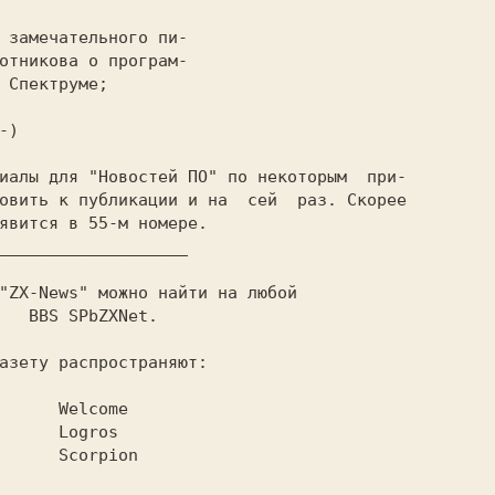
отникова 
о програм-

 Спектруме;

-)

"ZX-News"
 можно найти на любой

Net.
