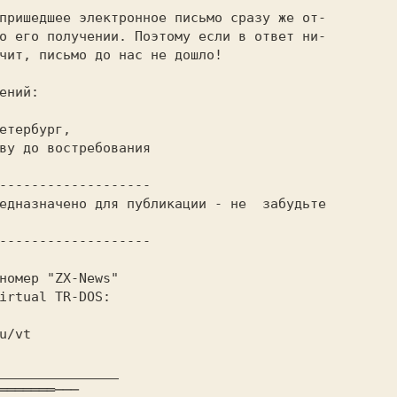
етербург,

номер 