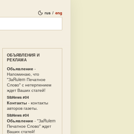
rus
/
eng
ОБЪЯВЛЕНИЯ И
РЕКЛАМА
Обьявление
-
Напоминаю, что
"ЗаRulem Печатное
Слово" с нетерпением
ждет Ваших статей!
SibNews #04
Контакты
- контакты
авторов газеты.
SibNews #04
Обьявление
- "ЗаRulem
Печатное Слово" ждет
Ваших статей!