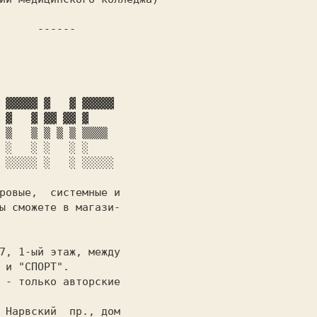
 ------

ы сможете в магази-
