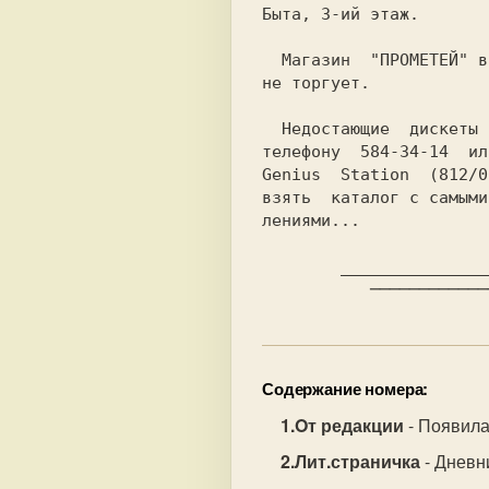
  Магазин  "ПРОМЕТЕЙ" временно программами

не торгует.

  Недостающие  дискеты  можно  заказать по

телефону 
 584-34-14 
Genius  Station  (812/0
взять  каталог с самыми
лениями...

        ________________________________________________

           ────
Содержание номера:
Oт редакции
- Появила
Лит.страничка
- Дневн