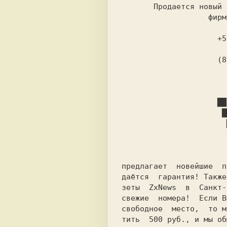
       Продается новый (не б/у) импульсный блок питания,

                   фирма Скорпион, 1996 год.

                     +5В - 5А, +12В - 1.5А

                     (812) 186-1358, Алексей

                            
предлагает  новейшие  п
даётся  гарантия! Также
зеты  
ZxNews 
свежие  номера!  Если В
свободное  место,  то м
тить  500 руб., и мы об