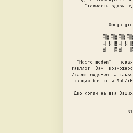
     Стоимость одной публикации: 5 тыс.

         ──────────────────────────

Omega gro
  "Macro-modem" - новая терминальная  программа, которая предос-

тавляет  Вам  возможнос
Vicomm-модемом, а также
станции bbs сети SpbZxNe
 Две копии на два Ваших чистых диска или одна, но на наш, стоят

                            1
                    (812) 186-1358, Алексей

                            