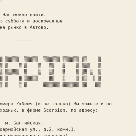


:

 ------

ходных, в фирме Scorpion, по адресу:

ая,
