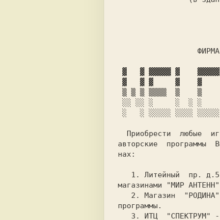
                            
                  ФИРМА

  Приобрести  любые  игровые,  системные и

авторские  программы  В
нах:
