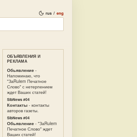
rus
/
eng
ОБЪЯВЛЕНИЯ И
РЕКЛАМА
Обьявление
-
Напоминаю, что
"ЗаRulem Печатное
Слово" с нетерпением
ждет Ваших статей!
SibNews #04
Контакты
- контакты
авторов газеты.
SibNews #04
Обьявление
- "ЗаRulem
Печатное Слово" ждет
Ваших статей!