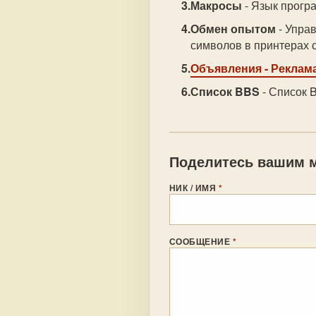
Макросы
- Язык прогр
Обмен опытом
- Упра
символов в принтерах 
Объявления
- Реклама
Список BBS
- Список B
Поделитесь вашим м
НИК / ИМЯ
*
СООБЩЕНИЕ
*