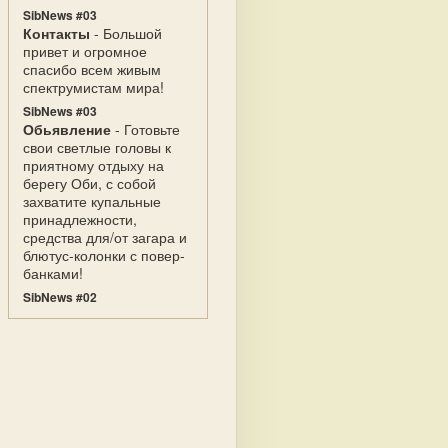
SibNews #03
Контакты
- Большой
привет и огромное
спасибо всем живым
спектрумистам мира!
SibNews #03
Обьявление
- Готовьте
свои светлые головы к
приятному отдыху на
берегу Оби, с собой
захватите купальные
принадлежности,
средства для/от загара и
блютус-колонки с повер-
банками!
SibNews #02