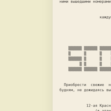
ними вышедшими номерами!
                        Нас можно найти
                  каждую субботу и воскресенье

                       на рынке в Автово.

                            
  Приобрести  свежие  номера ZxNews (и не только) Вы можете и по

будням, не дожидаясь вы
                         м. Балтийск
            12-ая Красноармейская ул., д.2, комн.1.

                (в здании медицинского колледжа)
