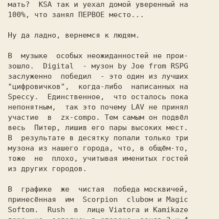
мать?  KSA так и уехал домой уверенный на

100%, что занял ПЕРВОЕ место...

Ну да ладно, вернемся к людям.

В  музыке  особых неожиданностей не прои-

зошло.  Digital  - музон by Joe from RSPG

заслуженно  победил  - это один из лучших

"цифровичков",  когда-либо  написанных на

Speccy.  Единственное,  что осталось пока

непонятным,  так это почему LAV не принял

участие  в  zx-compo. Тем самым он подвёл

весь  Питер, лишив его пары высоких мест.

В  результате в десятку попали только три

музона из нашего города, что, в общём-то,

тоже  не  плохо, учитывая именитых гостей

из других городов.

В  графике  же  чистая  победа москвичей,

принесённая  им  Scorpion  clubом и Magic

Softom.  Rush  в  лице Viatorа и Kamikaze
