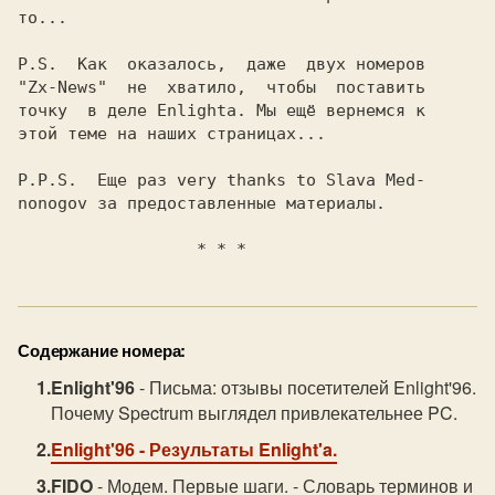
то...

P.S.  Как  оказалось,  даже  двух номеров

"Zx-News"  не  хватило,  чтобы  поставить

точку  в деле Enlightа. Мы ещё вернемся к

этой теме на наших страницах...

P.P.S.  Еще раз very thanks to Slava Med-

nonogov за предоставленные материалы.

                  * * *
Содержание номера:
Enlight'96
- Письма: отзывы посетителей Enlight'96.
Почему Spectrum выглядел привлекательнее PC.
Enlight'96
- Результаты Enlight'a.
FIDO
- Модем. Первые шаги. - Словарь терминов и