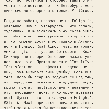
тоже  не  остались в стороне, заняв 3 и 4

места  соответственно.  В Петербурге же с

ними смогли соперничать только VirtGroup.

Глядя на работы, показанные на Enlight'е,

уверенно  можно  утверждать,  что coderы,

художники  и musicmakerы в ex-союзе вышли

на  абсолютно новый уровень, которого так

и  не  смогли достичь не только в Англии,

но и в Польше. Real time, music на уровне

Амиги,  gfx  на  уровне Commodore - КлаЙв

Синклер  не поверил бы своим глазам, уви-

дев  все  это. Пришел конец и "Insult"у с

"Satisfaction"  -  эффекты,  сделанные  в

них,  уже вызывают лишь улыбку. Code Bus-

ters  пора бы всерьёз задуматься над тем,

что народ уже насытился не идущими нигде,

кроме  пента,  multicolorами и плазмами -

это  вчерашний  день, к которому возврата

нет!  Думаю,  что  на следующем Enlight'е

RST7  &  Maxi  придется  немало попотеть,

чтобы занять хотя-бы почётное третье мес-
