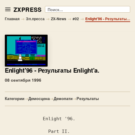
ZXPRESS
Поиск
→
→
→
→
Главная
Эл.пресса
ZX-News
#02
Enlight'96 - Результаты Enlight'a.
Enlight'96
- Результаты Enlight'a.
08 сентября 1996
Категории
→
Демосцена
→
Демопати
→
Результаты
              Enlight '96.

                Part II.
