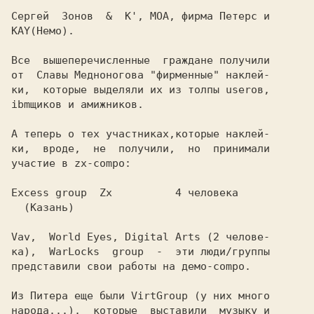
Сергей  Зонов  &  K', МОА, фирма Петерс и

KAY(Hемо).

Все  вышеперечисленные  граждане получили

от  Славы Медноногова "фирменные" наклей-

ки,  которые выделяли их из толпы userов,

ibmщиков и амижников.

А теперь о тех участниках,которые наклей-

ки,  вроде,  не  получили,  но  принимали

участие в zx-compo:

Excess group  Zx          4 человека

  (Казань)

Vav,  World Eyes, Digital Arts (2 челове-

ка),  WarLocks  group  -  эти люди/группы

представили свои работы на демо-compo.

Из Питера еще были VirtGroup (у них много

народа...),  которые  выставили  музыку и
