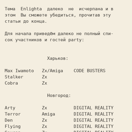
Тема  Enlightа  далеко  не  исчерпана и в

этом  Вы сможете убедиться, прочитав эту

статьи до конца.

Для начала приведём далеко не полный спи-

сок участников и гостей party:

                Харьков:

Max Iwamoto   Zx/Amiga    CODE BUSTERS

Stalker       Zx

Cobra         Zx

                Новгород:

Arty          Zx          DIGITAL REALITY

Terror        Amiga       DIGITAL REALITY

Den           Zx          DIGITAL REALITY

Flying        Zx          DIGITAL REALITY
