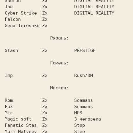
Sauron        Zx          DIGITAL REALITY

Joe           Zx          DIGITAL REALITY

Cyber Strike  Zx          DIGITAL REALITY

Falcon        Zx

Gena Tereshko Zx

                 Рязань:

Slash         Zx          PRESTIGE

                 Гомель:

Imp           Zx          Rush/DM

                 Москва:

Rom           Zx          Seamans

Fux           Zx          Seamans

Mic           Zx          MPS

Magic soft    Zx          3 человека

Fanatic Stas  Zx          Step

Yuri Matveev  Zx          Step
