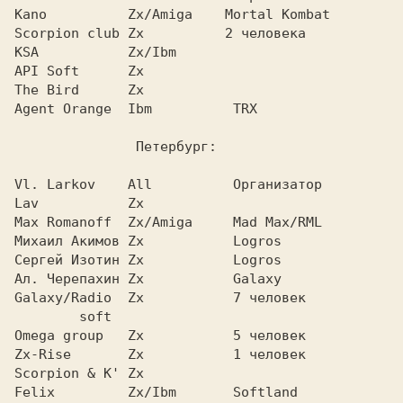
Kano          Zx/Amiga    Mortal Kombat

Scorpion club Zx          2 человека

KSA           Zx/Ibm

API Soft      Zx

The Bird      Zx

Agent Orange  Ibm          TRX

               Петербург:

Vl. Larkov    All          Организатор

Lav           Zx

Max Romanoff  Zx/Amiga     Mad Max/RML

Михаил Акимов Zx           Logros

Сергей Изотин Zx           Logros

Ал. Черепахин Zx           Galaxy

Galaxy/Radio  Zx           7 человек

        soft

Omega group   Zx           5 человек

Zx-Rise       Zx           1 человек

Scorpion & K' Zx

Felix         Zx/Ibm       Softland
