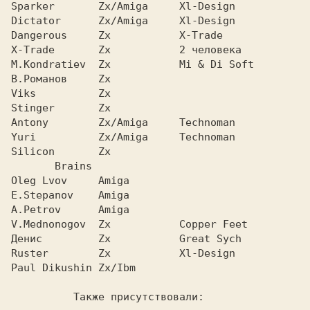
Sparker       Zx/Amiga     Xl-Design

Dictator      Zx/Amiga     Xl-Design

Dangerous     Zx           X-Trade

X-Trade       Zx           2 человека

M.Kondratiev  Zx           Mi & Di Soft

В.Романов     Zx

Viks          Zx

Stinger       Zx

Antony        Zx/Amiga     Technoman

Yuri          Zx/Amiga     Technoman

Silicon       Zx

       Brains

Oleg Lvov     Amiga

E.Stepanov    Amiga

A.Petrov      Amiga

V.Mednonogov  Zx           Copper Feet

Денис         Zx           Great Sych

Ruster        Zx           Xl-Design

Paul Dikushin Zx/Ibm

          Также присутствовали:
