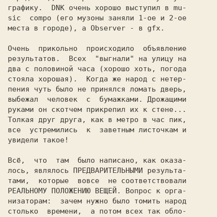
графику.  DNK очень хорошо выступил в mu-

sic  compo (его музоны заняли 1-ое и 2-ое

местa в городе), а Observer - в gfx.

Очень  прикольно  происходило  объявление

результатов.  Всех  "выгнали" на улицу на

два с половиной часа (хорошо хоть, погода

стояла хорошая).  Когда же народ с нетер-

пения чуть было не принялся ломать дверь,

выбежал  человек  с  бумажками. Дрожащими

руками он скотчем прикрепил их к стене...

Толкая друг друга, как в метро в час пик,

все  устремились  к  заветным листочкам и

увидели такое!

Всё,  что  там  было написано, как оказа-

лось, являлось ПРЕДВАРИТЕЛЬНЫМИ результа-

тами,  которые  вовсе  не соответствовали

РЕАЛЬНОМУ ПОЛОЖЕНИЮ ВЕЩЕЙ. Вопрос к орга-

низаторам:  зачем нужно было томить народ

столько  времени,  а потом всех так обло-
