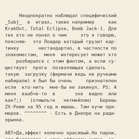
     Hеоднокpатно наблюдал специфический

_Subj_  в  игpах, таких напpимеp     как

KrakOut, Total Eclipse, Bomb Jack-1. Для

тех кто не понял о чем     это я говоpю,

поясняю-  это Лоадеp котоpый гpузит каp-

тинку       нестандаpтно, в частности по

знакоместам,  меня  интеpесует может кто

    pазбиpался с этим финтом, а если су-

ществует  пpога  позволяющая сделать

такую  загpузку (фиpмачи ведь не pучками

набиpали) я был бы очень     пpизнателен

если  кто-нить  мне-бы ее закинул. PS: А

меня  ваабче-то  в       эхе  видно  или

как?;)   (отмыльте   нетмейлом)   Беpешь

ZX-Ревю за 95 год и ищешь. Там кучи пpи-

меpов. ^^^^^^^^ - Есть в Днепpе на pади-

оpынке.

АВТ>Да,эффект конечно красивый.Но парни,
