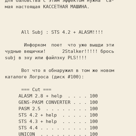
для баловства с этим эффектом нужна  са-

      All Subj : STS 4.2 + ALASM!!!!

       Инфоpком  поет  что уже вышди эти

чудные вещички!      2Stalker!!!!! бpось

subj в эху или файлэху PLS!!!!

      Вот что я обнаружил в том же новом

каталоге Логроса (диск #100):

      === Cut ===

     ALASM 2.8 + help  . . . . 100

     GENS-PASM CONVERTER . . . 100

     PASM 2.5  . . . . . . . . 100

     STS 4.2 + help  . . . . . 100

     STS 4.3 + help  . . . . . 100

     STS 4.4 . . . . . . . . . 100

     UNICON  . . . . . . . . . 100
