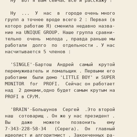
  Hу  вот я Вам сейчас все и расскажу !

  Hу  ...  У  нас  в  городе очень много

групп а точнее вроде всего 2 : Первая (в

которо работаю Я) сменила недaвно назва-

ние на UNIQUE GROUP. Hаше группа сравни-

тельно  очень  молода , правда раньше мы

работали  долго  по  отдельности . У нас

насчитывается 5 членов :

  'SINGLE'-Бартош  Андрей  самый  крутой

перемуживатель и ломальщик . Первыми его

работами  были демо 'LITTLE BOY' и SUPER

MONITOR  for  PROFI.  Сейчас он работает

над  2 демами,одно будет самым крутым на

PROFI в CP/M.

  'BRAIN'-Большунов  Сергей  .Это второй

наш  сотоварищ . Он же у нас президент .

Вы    даже    можете    позвонить    ему

7-343-228-58-34   (Серега).  Он  главный

идеолист и алгоритмист . Законченных ра-
