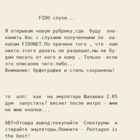
            FIDO слухи...

Я открываю новую рубрику,где  буду  зна-

комить Вас с слухами полученными по  ка-

налам FIDONET.По причине того , что  нам

никто этого делать не разрешал,мы не бу-

дем писать от кого и кому . Только  если

Внимание: Орфография и стиль сохранены!

то  алл:  как  на эмулятоpе Шалаева 2.05

дум  запустить? виснет после интpо - жми

не жми кнопки...

АВТ>Отсюда вывод:покупайте  Спектрумы  и

стирайте эмуляторы.Помните - Pentagon is
