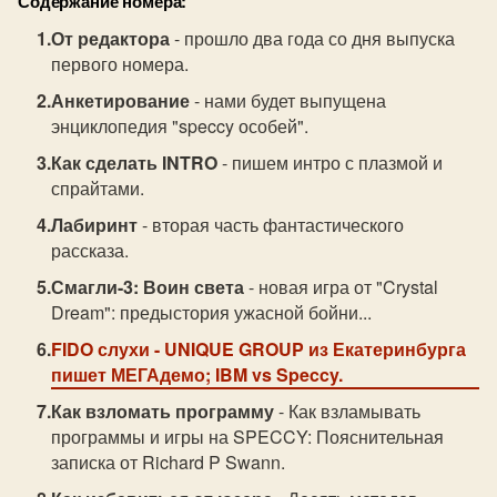
Содержание номера:
От редактора
- прошло два года со дня выпуска
первого номера.
Анкетирование
- нами будет выпущена
энциклопедия "speccy особей".
Как сделать INTRO
- пишем интро с плазмой и
спрайтами.
Лабиринт
- вторая часть фантастического
рассказа.
Смагли-3: Воин света
- новая игра от "Crystal
Dream": предыстория ужасной бойни...
FIDO слухи
- UNIQUE GROUP из Екатеринбурга
пишет МЕГАдемо; IBM vs Speccy.
Как взломать программу
- Как взламывать
программы и игры на SPECCY: Пояснительная
записка от Richard P Swann.