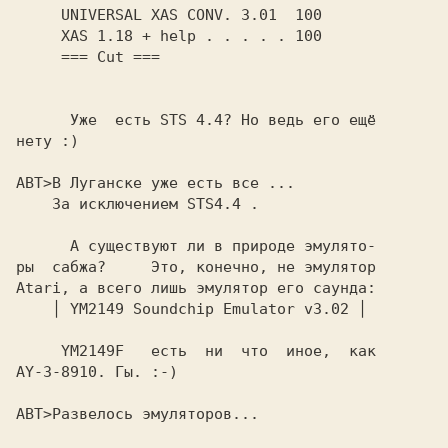
     UNIVERSAL XAS CONV. 3.01  100

     XAS 1.18 + help . . . . . 100

      Уже  есть STS 4.4? Hо ведь его ещё

нету :)

АВТ>В Луганске уже есть все ...

    За исключением STS4.4 .

      А существуют ли в природе эмулято-

ры  сабжа?     Это, конечно, не эмулятоp

Atari, а всего лишь эмулятоp его саунда:

    │ YM2149 Soundchip Emulator v3.02 │

     YM2149F   есть  ни  что  иное,  как

AY-3-8910. Гы. :-)

АВТ>Развелось эмуляторов...
