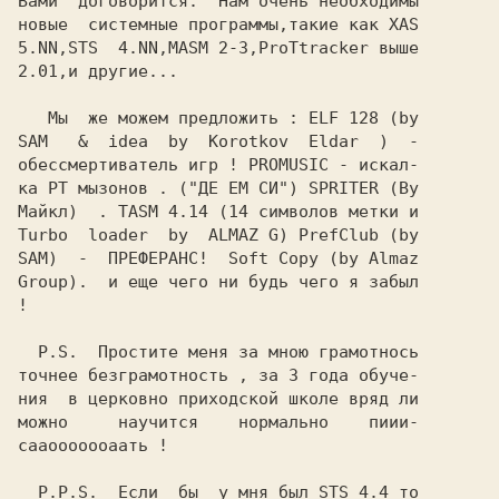
Вами  договорится.  Hам очень необходимы

новые  системные программы,такие как XAS

5.NN,STS  4.NN,MASM 2-3,ProTtracker выше

2.01,и другие...

   Мы  же можем предложить : ELF 128 (by

SAM   &  idea  by  Korotkov  Eldar  )  -

oбессмертиватель игр ! PROMUSIC - искал-

ка PT мызонов . ("ДЕ ЕМ СИ") SPRITER (By

Майкл)  . TASM 4.14 (14 символов метки и

Turbo  loader  by  ALMAZ G) PrefClub (by

SAM)  -  ПРЕФЕРАHС!  Soft Copy (by Almaz

Group).  и еще чего ни будь чего я забыл

!

  P.S.  Простите меня за мною грамотнось

точнее безграмотность , за 3 года обуче-

ния  в церковно приходской школе вряд ли

можно     научится    нормально    пиии-

сааооооооаать !

  P.P.S.  Если  бы  у мня был STS 4.4 то
