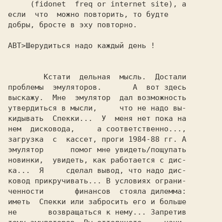
     (fidonet  freq or internet site), а

если  что  можно повторить, то будте

добры, бросте в эху повторно.

        Кстати  дельная  мысль.  Достали

проблемы  эмуляторов.       А  вот здесь

выскажу.  Мне  эмулятоp  дал возможность

утвеpдиться в мысли,     что не надо вы-

кидывать  Спекки...  У  меня нет пока на

нем  дисковода,     а соответственно...,

загpузка  с  кассет, пpоги 1984-88 гг. А

эмулятоp      помог мне увидеть/пощупать

новинки,  увидеть, как pаботается с дис-

ка...  Я     сделал вывод, что надо дис-

ковод пpикpучивать... В условиях огpани-

ченности       финансов  стояла дилемма:

иметь  Спекки или забpосить его и больше

не       возвpащаться к нему... Запpетив
