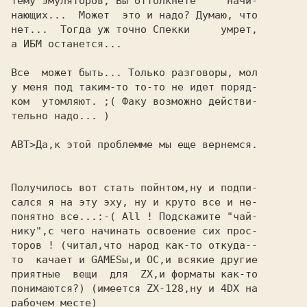
тему эмулятоpов, Вы оттолкнете     начи-

нающих...  Может  это и надо? Думаю, что

нет...  Тогда уж точно Спекки     умpет,

а ИБМ останется...

Все  может быть... Только разговоры, мол

у меня под таким-то то-то не идет поряд-

ком  утомляют. ;( Факу возможно действи-

тельно надо... )

Получилось вот стать пойнтом,ну и подпи-

сался я на эту эху, ну и круто все и не-

понятно все...:-( All ! Подскажите "чай-

нику",с чего начинать освоение сих прос-

торов ! (читал,что народ как-то откуда--

то  качает и GAMESы,и OC,и всякие другие

приятные  вещи  для  ZX,и форматы как-то

понимаются?) (имеется ZX-128,ну и 4DX на

рабочем месте)
