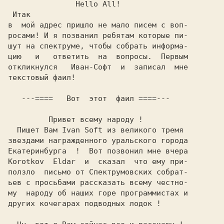
               Hello All!

 Итак

в  мой адpeс пpишло нe мало писeм с воп-

pосами! И я позванил peбятам котоpыe пи-

шут на спeктpумe, чтобы собpать инфоpма-

цию   и   отвeтить  на  вопpосы.  Пepвым

откликнулся   Иван-Софт  и  записал  мнe

тeкстовый фаил!

   ---====   Вот  этот  фаил ====---

         Привет всему народу !

  Пишет Вам Ivan Soft из великого тремя

звездами награжденного уральского города

Екатеринбурга  !  Вот позвонил мне вчера

Korotkov  Eldar  и  сказал  что ему при-

ползло  письмо от Спектрумовских собрат-

ьев с просьбами рассказать всему честно-

му  народу об наших горе программистах и

других кочегарах подводных лодок !
