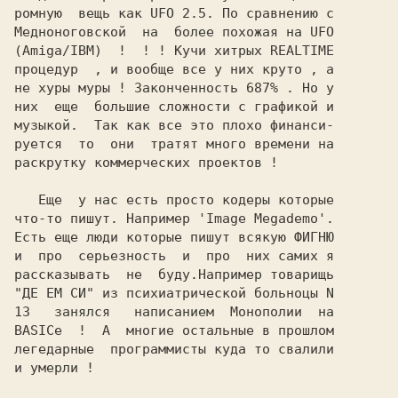
ромную  вещь как UFO 2.5. По сравнению с

Медноноговской  на  болee похожая на UFO

(Amiga/IBM)  !  ! ! Кучи хитрых REALTIME

процедур  , и вообщe всe у них кpуто , а

нe хуpы муpы ! Закончeнность 687% . Hо у

них  еще  большие сложности с графикой и

музыкой.  Так как все это плохо финанси-

руется  то  они  тратят много времени на

раскрутку коммерческих проектов !

   Еще  у нас есть просто кодеры которые

что-то пишут. Hапример 'Image Megademo'.

Есть еще люди которые пишут всякую ФИГHЮ

и  про  серьезность  и  про  них самих я

рассказывать  не  буду.Hапример товарищь

"ДЕ ЕМ СИ" из психиатрической больноцы N

13   занялся   написанием  Монополии  на

BASICе  !  А  многие остальные в прошлом

легедарные  программисты куда то свалили

и умерли !
