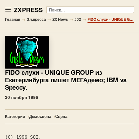
ZXPRESS
Поиск
→
→
→
→
Главная
Эл.пресса
ZX News
#02
FIDO слухи - UNIQUE GROUP из Екатеринбурга пишет МЕГАдемо; IBM vs Speccy.
FIDO слухи
- UNIQUE GROUP из
Екатеринбурга пишет МЕГАдемо; IBM vs
Speccy.
30 ноября 1996
Категории
→
Демосцена
→
Сцена
(C) 1996 SOI.
