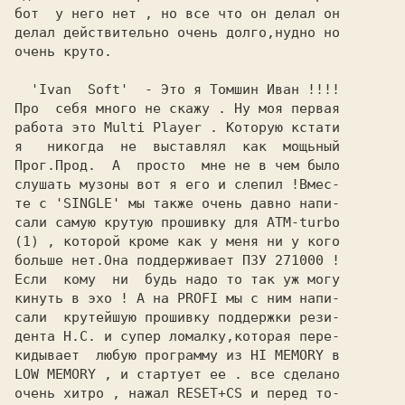
бот  у него нет , но все что он делал он

делал действительно очень долго,нудно но

очень круто.

  'Ivan  Soft'  - Это я Томшин Иван !!!!

Про  себя много не скажу . Hу моя первая

работа это Multi Player . Которую кстати

я   никогда  не  выставлял  как  мощьный

Прог.Прод.  А  просто  мне не в чем было

слушать музоны вот я его и слепил !Вмес-

те с 'SINGLE' мы также очень давно напи-

сали самую крутую прошивку для АТМ-turbo

(1) , которой кроме как у меня ни у кого

больше нет.Она поддерживает ПЗУ 271000 !

Если  кому  ни  будь надо то так уж могу

кинуть в эхо ! А на PROFI мы с ним напи-

сали  крутейшую прошивку поддержки рези-

дента H.C. и супер ломалку,которая пере-

кидывает  любую программу из HI MEMORY в

LOW MEMORY , и стартует ее . все сделано

очень хитро , нажал RESET+CS и перед то-
