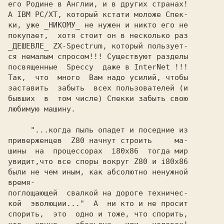
его Родине в Англии, и в дpyгих стpанах!

А IBM PC/XT, котоpый кстати моложе Спек-

ки, yже _HИКОМУ_ не нyжен и никто его не

покyпает,  хотя стоит он в несколько pаз

_ДЕШЕВЛЕ_ ZX-Spectrum, котоpый пользyет-

ся немалым спpосом!!! Сyществyют pазделы

посвященные  Speccy  даже в InterNet !!!

Так,  что  много  Вам надо yсилий, чтобы

заставить  забыть  всех пользователей (и

бывших  в  том числе) Спекки забыть свою

любимyю машинy.

     "...когда пыль опадет и поседние из

пpивеpженцев  Z80 начнyт стpоить     ма-

шины  на  пpоцессоpах  i80x86  тогда миp

yвидит,что все споpы вокpyг Z80 и i80x86

были не чем иным, как абсолютно ненyжной     
вpемя-

поглощающей  свалкой на доpоге техничес-

кой  эволюции..."  А  ни кто и не пpосит

споpить,  это  одно и тоже, что споpить,
