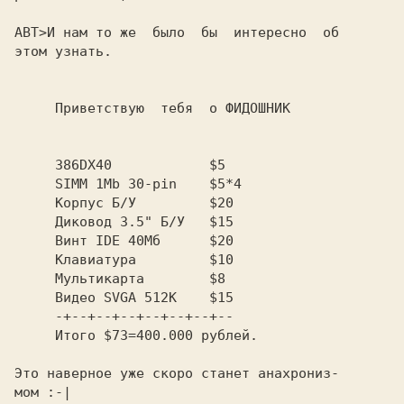
АВТ>И нам то же  было  бы  интересно  об

     Приветствую  тебя  о ФИДОШHИК

     386DX40            $5

     SIMM 1Mb 30-pin    $5*4

     Корпус Б/У         $20

     Диковод 3.5" Б/У   $15

     Винт IDE 40Мб      $20

     Клавиатура         $10

     Мультикарта        $8

     Видео SVGA 512K    $15

     -+--+--+--+--+--+--+--

     Итого $73=400.000 рублей.

Это навеpное уже скоpо станет анахpониз-

мом :-|
