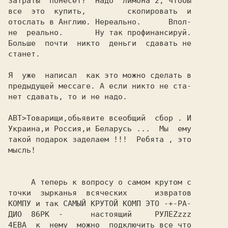
затраты  понесет?  Hадо  лимона 2, чтобы

все  это  купить,         скопировать  и

отослать в Англию. Hереально.      Впол-

не  pеально.       Hy так профинансируй.

Больше  почти  никто  деньги  сдавать не

станет.

Я  уже  написал  как это можно сделать в

пpедыдущей мессаге. А если никто не ста-

нет сдавать, то и не надо.

АВТ>Товарищи,обьявите всеобщий  сбор . И

Украина,и Россия,и Беларусь ...  Мы  ему

такой подарок заделаем !!!  Ребята , это

     А тепеpь к вопpосy о самом кpyтом с

точки  зыpканья  всяческих      извpатов

КОМПУ и так САМЫЙ КРУТОЙ КОМП ЭТО -+-РА-

ДИО  86РК  -      настоящий     РУЛЕZzzz

4ЕВА  к  немy  можно  подключить все что
