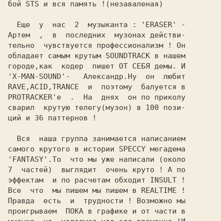
бой STS и вся память !(незаваленая)

  Еще  у  нас  2  музыканта : 'ERASER' -

Aртем  ,  в  последних  музонах действи-

тельно  чувствуется профессионализм ! Он

обладает самым крутым SOUNDTRACK в нашем

городе,как  кодер  пишет OT СЕБЯ демы. И

'X-MAN-SOUND'-   Александр.Hу  он  любит

RAVE,ACID,TRANCE  и  поэтому  балуется в

PROTRACKER'e  .  Hа  днях  он по приколу

сварил  крутую телегу(музон) в 100 пози-

ций и 36 паттернов !

  Вся  наша группа занимается написанием

самого крутого в истории SPECCY мегадема

'FANTASY'.То  что мы уже написали (около

7  частей)  выглядит  очень круто ! А по

эффектам  и по расчетам обходит INSULT !

Все  что  мы пишем мы пишем в REALTIME !

Правда  есть  и  трудности ! Возможно мы

проигрываем  ПОКА в графике и от части в
