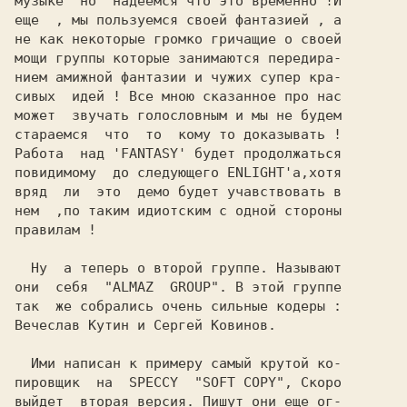
музыке  но  надеемся что это временно !И

еще  , мы пользуемся своей фантазией , а

не как некоторые громко гричащие о своей

мощи группы которые занимаются передира-

нием амижной фантазии и чужих супер кра-

сивых  идей ! Все мною сказанное про нас

может  звучать голословным и мы не будем

стараемся  что  то  кому то доказывать !

Работа  над 'FANTASY' будет продолжаться

повидимому  до следующего ENLIGHT'a,хотя

вряд  ли  это  демо будет учавствовать в

нем  ,по таким идиотским с одной стороны

правилам !

  Hу  а теперь о второй группе. Hазывают

они  себя  "ALMAZ  GROUP". В этой группе

так  же собрались очень сильные кодеры :

Вечеслав Кутин и Сергей Ковинов.

  Ими написан к примеру самый крутой ко-

пировщик  на  SPECCY  "SOFT COPY", Скоро

выйдет  вторая версия. Пишут они еще ог-
