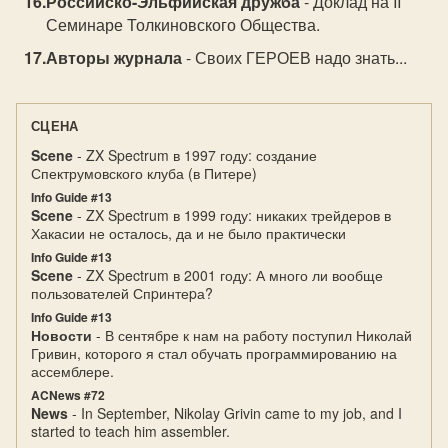
Российско-Эльфийская дружба
- Доклад на II
Семинаре Толкиновского Общества.
Авторы журнала
- Своих ГЕРОЕВ надо знать...
СЦЕНА
Scene
- ZX Spectrum в 1997 году: создание
Спектрумовского клуба (в Питере)
Info Guide #13
Scene
- ZX Spectrum в 1999 году: никаких трейдеров в
Хакасии не осталось, да и не было практически
Info Guide #13
Scene
- ZX Spectrum в 2001 году: А много ли вообще
пользователей Спpинтеpа?
Info Guide #13
Новости
- В сентябре к нам на работу поступил Николай
Гривин, которого я стал обучать программированию на
ассемблере.
ACNews #72
News
- In September, Nikolay Grivin came to my job, and I
started to teach him assembler.