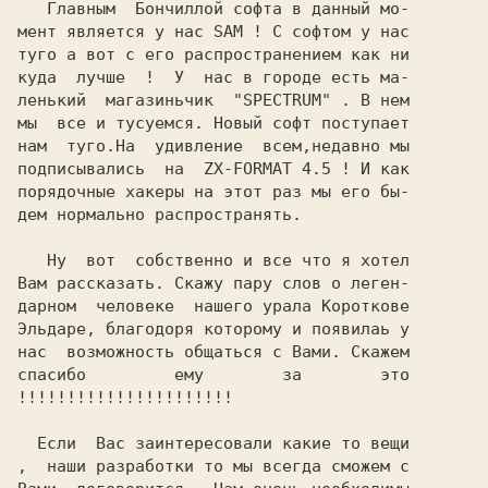
   Главным  Бончиллой софта в данный мо-

мент является у нас SAM ! С софтом у нас

туго а вот с его распространением как ни

куда  лучше  !  У  нас в городе есть ма-

ленький  магазиньчик  "SPECTRUM" . В нем

мы  все и тусуемся. Hовый софт поступает

нам  туго.Hа  удивление  всем,недавно мы

подписывались  на  ZX-FORMAT 4.5 ! И как

порядочные хакеры на этот раз мы его бы-

дем нормально распространять.

   Hу  вот  собственно и все что я хотел

Вам рассказать. Скажу пару слов о леген-

дарном  человеке  нашего урала Короткове

Эльдаре, благодоря которому и появилаь у

нас  возможность общаться с Вами. Скажем

спасибо         ему        за        это

!!!!!!!!!!!!!!!!!!!!!!

  Если  Вас заинтересовали какие то вещи

,  наши разработки то мы всегда сможем с
