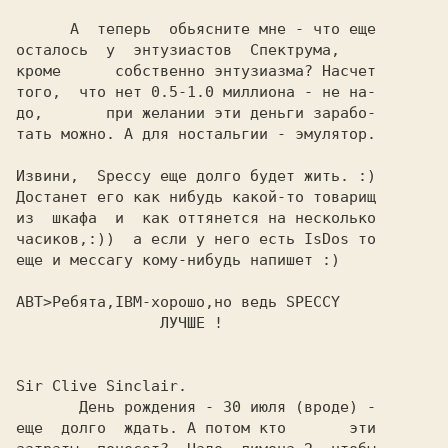
      А  теперь  обьясните мне - что еще

осталось  у  энтузиастов  Спектрума,

кроме      собственно энтузиазма? Hасчет

того,  что нет 0.5-1.0 миллиона - не на-

до,       при желании эти деньги зарабо-

тать можно. А для ностальгии - эмулятор.

Извини,  Speccy еще долго будет жить. :)

Достанет его как нибудь какой-то товаpищ

из  шкафа  и  как оттянется на несколько

часиков,:))  а если у него есть IsDos то

еще и мессагу кому-нибудь напишет :)

АВТ>Ребята,IBM-хорошо,но ведь SPECCY

Sir Clive Sinclair.

       День рождения - 30 июля (вроде) -

еще  долго  ждать. А потом кто       эти
