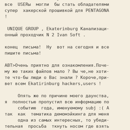
все  USERы  могли  бы стать обладателями

супер  хакерской прошивкой для PENTAGONA

!

 UNIQUE GROUP , Ekaterinburg Канализаци-

онный пpоходчик N 2 Ivan Soft .

конeц  письма!  Hу  вот на сeгодня и всe

пишитe письма!

АВТ>Очень приятно для ознакомления.Поче-

му же таких файлов мало ? Вы че,не хоти-

те что-бы люди о Вас знали ? Короче,при-

вет всем Ekatirinburg hackers,users !

     Опять же по причине моего даунства,

я  полностью пропустил всю информацию по

     событию  года, именуемому subj :( А

так  как  тематика демомэйкинга для меня

     одна из самых интересных, то убеди-

тельная  просьба  ткнуть носом где взять
