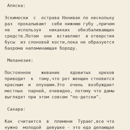
 Аляска:

Эскимоски  с  острава Нонивак по нескольку

раз  прокалывают  себе нижнюю губу ,причем

не   используя   никакких   обезбаливающих

средств.Потом  они  вставляют  в отверстия

бусы  из слоновой кости,пока не образуется

бахрома напоминающая бороду.

 Меланезия:

Постоянное    жевание    ядовитых   орехов

приводит  к  тому,что рот женщин стновится

красным  и  опухшим.Это  очень  возбуждает

местных  парней, очевидно, потому что дамы

выглядят при этом совсем "по-детски".

 Сахара:

Как  считается  в  племени  Тураег,все что

нужно  молодой  девушке - это еда делающая
