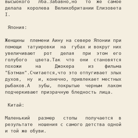
высыокого   лба.Забавно,но   то  же  самое

делала  королева  Великобритании Елизовета

I.

 Япония:

Женщины  племени Аину на севере Японии при

помощи  татуировки  на  губах и вокруг них

увеличивают   рот   делая   при  этом  его

голубого   цвета.Так  что  они  становятся

похожи     на     Джокера     из    фильма

"Бэтман".Считается,что это отпугивает злых

духов,  ну  и, конечно, привлекает местных

рыбаков.А   зубы,  покрытые  черным  лаком

подчеркивают призрачную бледность лица.

 Китай:

Маленький   размер   стопы   получается  в

результате  ношения с самого детства одной

и той же обуви.
