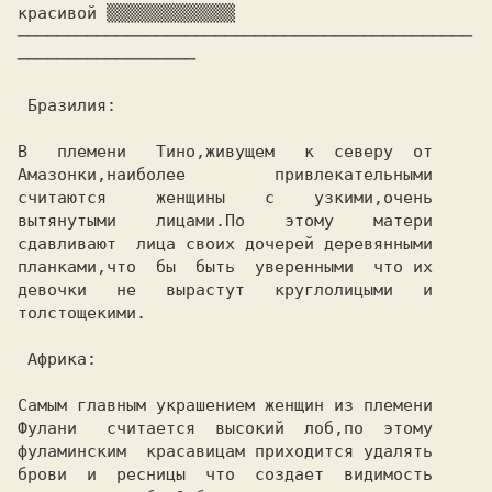
красивой ▒▒▒▒▒▒▒▒▒▒▒▒▒ 

──────────────────────────────────────────────
──────────────────

 Бразилия:

В   племени   Тино,живущем   к  северу  от

Амазонки,наиболее         привлекательными

считаются     женщины    с    узкими,очень

вытянутыми    лицами.По    этому    матери

сдавливают  лица своих дочерей деревянными

планками,что  бы  быть  уверенными  что их

девочки   не   вырастут   круглолицыми   и

толстощекими.

 Африка:

Самым главным украшением женщин из племени

Фулани   считается  высокий  лоб,по  этому

фуламинским  красавицам приходится удалять

брови  и  ресницы  что  создает  видимость
