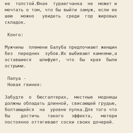
ее  толстой.Юная  тураегчанка  не  может и

мечтать о том, что бы выйти замуж, если ее

шею   можно   увидеть  среди  гор  жировых

складок. 

 Конго:

Мужчины  племени Балуба предпочиают женщин

без  передних  зубов.Их выбивают камнями,а

оставшиеся   шлифуют,  что  бы  края  были

острыми.

 Папуа -

 Новая гвинея:

Забудте  о  бюсгалтерах,  местные  модницы

должны обладать длинной, свисающей грудью,

болтающейся  на  уровне пупка.Для того что

бы    достичь   такого   эффекта,   метери
