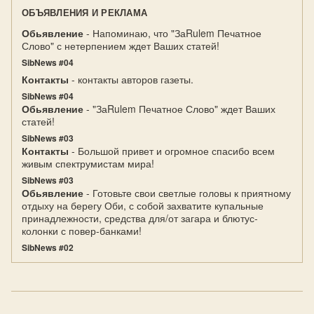
ОБЪЯВЛЕНИЯ И РЕКЛАМА
Обьявление
- Напоминаю, что "ЗаRulem Печатное
Слово" с нетерпением ждет Ваших статей!
SibNews #04
Контакты
- контакты авторов газеты.
SibNews #04
Обьявление
- "ЗаRulem Печатное Слово" ждет Ваших
статей!
SibNews #03
Контакты
- Большой привет и огромное спасибо всем
живым спектрумистам мира!
SibNews #03
Обьявление
- Готовьте свои светлые головы к приятному
отдыху на берегу Оби, с собой захватите купальные
принадлежности, средства для/от загара и блютус-
колонки с повер-банками!
SibNews #02