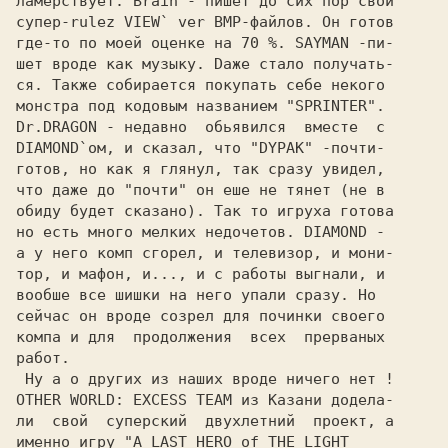
ламерствует. Brain - пишет до сих пор свой

супер-rulez VIEW` ver BMP-файлов. Он готов

где-то по моей оценке на 70 %. SAYMAN -пи-

шет вроде как музыку. Dажe стало получать-

ся. Также собирается покупать себе некого 

монстра под кодовым названием "SPRINTER". 

Dr.DRAGON - недавно  oбьявился  вместе  с 

DIAMOND`ом, и сказал, что "DYPAK" -почти- 

готов, но как я глянул, так сразу увидел, 

что даже до "почти" он еше не тянет (не в 

обиду будет сказано). Так то игруха готова

но есть много мелких недочетов. DIAMOND - 

а у него комп сгорел, и телевизор, и мони-

тор, и мафон, и..., и с работы выгнали, и 

вообше все шишки на него упали сразу. Ho  

сейчас он вроде созрел для починки своего 

компа и для  продолжения  всех  прeрваных 

OTHER WORLD: EXCESS TEAM из Казани дoдeла-

ли  свой  суперский  двухлетний  проект, а

именно игру 