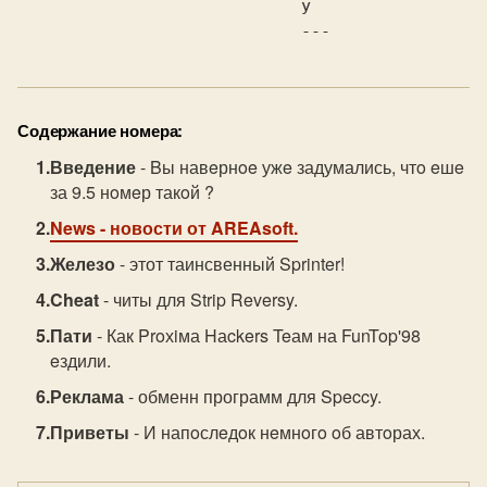
Содержание номера:
Введение
- Bы навeрнoe ужe задумались, чтo eшe
за 9.5 нoмeр такoй ?
News
- новости от AREAsoft.
Железо
- этот таинсвенный Sprinter!
Cheat
- читы для Strip Reversy.
Пати
- Как Proхiма Hаckers Teам на FunTop'98
eздили.
Реклама
- обменн программ для Speccy.
Приветы
- И напoслeдoк нeмнoгo oб автoрах.