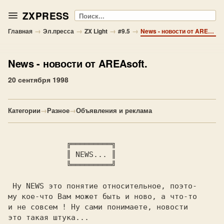
ZXPRESS
Поиск
→
→
→
→
Главная
Эл.пресса
ZX Light
#9.5
News - новости от AREAsoft.
News
- новости от AREAsoft.
20 сентября 1998
Категории
→
Разное
→
Объявления и реклама
             ╔═════════╗                  

             ║ NEWS... ║                  

 Ну 
NEWS
 это понятие относительное, поэто-

му кое-что Вам может быть и ново, а что-то
