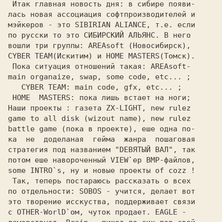
 Итак главная новость дня: в сибирe появи-

лась новая ассоциация софтпроизводителей и

мэйкеров - это 
SIBIRIAN ALIANCE,
по русски то это
 СИБИРСКИЙ АЛЬЯНС. 
вошли три группы: AREAsoft (Новосибирск), 

 Пока ситуация отношений такая: AREAsoft- 

main organaize, swap, some code, etc... ; 

   CYBER TEAM: main code, gfx, etc... ;   

 HOME  MASTERS: пока лишь встает на ноги; 

Наши проекты : газета ZX-LIGHT, new rulez 

game to all disk (wizout name), new rulez 

battle game (пока в проекте), еше одна по-

ка  не  доделаная  гейма  жанра  пошаговая

стратегия под названием "DEBЯTЫЙ ВАЛ", так

потом еше навороченный VIEW`ер BMP-файлов,

 Так, теперь постараюсь рассказать o всех 

по отдельности: SOBOS - учится, делает вот

это творение исскуства, поддерживает связи
