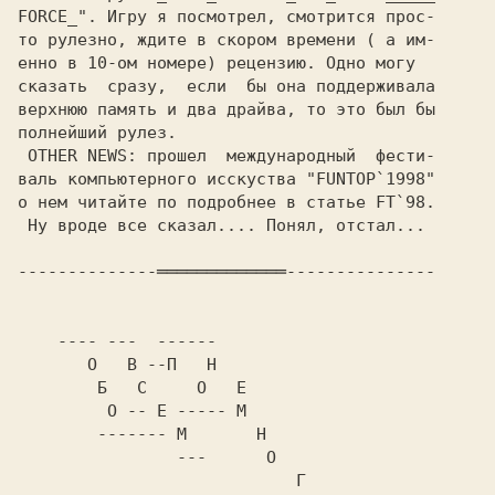
FORCE_".
 Игру я посмотрел, смотрится прос-

то рулезно, ждите в скором времени ( а им-

енно в 10-ом номере) рецензию. Одно могу  

сказать  сразу,  если  бы она поддерживала

верхнюю память и два драйва, то это был бы

 OTHER NEWS:
 прошел  международный  фeсти-

валь компьютерного исскуства "FUNTOP`1998"

o нем читайте по подробнее в статье FT`98.

 Ну вроде все сказал.... Понял, отстал... 

--------------═════════════---------------

    ---- ---  ------                

       O   B --П   H                

        Б   C     O   E               

         O -- E ----- M              

        ------- M       H             

                ---      O            

                            Г           
