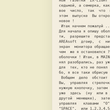
ной  газетки  
ZX-LIGHT 
седьмой, a семерка, как
вое  число,  так  что  
этом  выпуске  
Вы 
Для начала я опишу обол
ти,  разрешите  предста
AREAsoft  дroир,
  c  ни
экран  монитора обращае
чем  же я остановился ?
оболочки ! Итак, в 
MAIN
нял разобрались, раз уж
для  тех, кто не понял 
бо, я все таки обрисую 
 Вобщем  дело  обстоит  следующим образом:

Вы,  управляя  стрелочк
нужную кнопочку, затем 
уже  здесь  (ну  или в 
другой  менюшке),  зате
управляя   клавами  
"O"