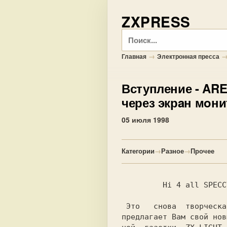
ZXPRESS
Поиск
→
Главная
Электронная пресса
Вступление
- ARE
через экрaн мoни
05 июля 1998
Категории
→
Разное
→
Прочее
 Это   снова  творческ
предлагает Вам свой нов