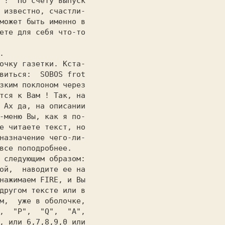
 !  По счету выпуск

 известно, cчacтли-

может быть именно в

очку газетки. Кста-

виться:  
SOBOS 
зким поклоном через

тся к Вам ! Так, на

 Ах да, на описании

-меню
 Вы, как я по-

е читаете текст, но

назначение чего-ли-

все поподробнее.   

ой,  наводите ее на

нажимаем 
FIRE, 
другом тексте или в

м,  уже в оболочке,

,  "P",  "Q",  "A",
