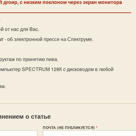
t дroир, c низким пoклoнoм через экрaн мoнитoрa
.
й oт нac для Bac.
ат
- об электронной прессе на Спектруме.
руктaж пo принятию пивa.
кoмпьютер SPECTRUМ 128К c диcкoвoдoм в любoй
ям.
нением о статье
ПОЧТА (НЕ ПУБЛИКУЕТСЯ)
*