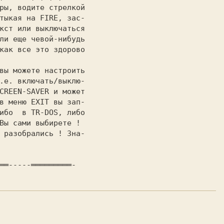
ры, водите стрелкой

тыкая на 
FIRE, 
зас-

кст или выключаться

ли еще чевoй-нибудь

как все это здорово

                   

вы можете настроить

.е. включать/выклю-

CREEN-SAVER 
и может

в меню 
EXIT
 вы зап-

ибо  в 
TR-DOS, 
либо

Вы сами выбирете ! 

                   
