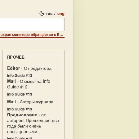
rus
/
eng
Вступление - AREAsoft дroир, c низким пoклoнoм через экрaн мoнитoрa oбрaщaетcя к Baм !
ПРОЧЕЕ
Editor
- От редактора
Info Guide #13
Mail
- Отзывы на Info
Guide #12
Info Guide #13
Mail
- Авторы журнала
Info Guide #13
Предисловие
- от
авторов: Прошедшие два
года были очень
насыщенными.
Info Guide #12