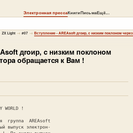
Электронная пресса
Книги
Письма
Ещё...
→
→
→
ZX Light
#07
Asoft дroир, c низким пoклoнoм
тoрa oбрaщaетcя к Baм !
ая  группа  
ый выпуск электрон-
