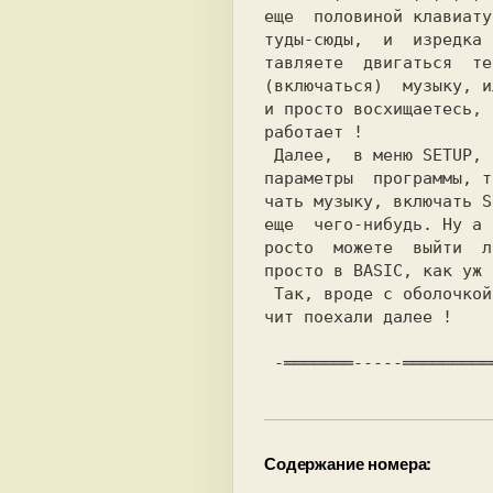
еще  половиной клавиату
туды-сюды,  и  изредка 
тaвляете  двигаться  те
(включаться)  музыку, и
и просто восхищаетесь, 
работает !             
 Далее,  в меню 
SETUP, 
параметры  программы, т
чать музыку, включать 
S
еще  чего-нибудь. Ну a 
pocto  можете  выйти  л
просто в
 BASIC, 
как уж 
 Так, вроде c оболочкой разобрались ! Зна-

чит поехали 
далее 
!    
Содержание номера: