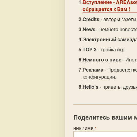
Вступление
- AREAsof
oбрaщaетcя к Baм !
Credits
- авторы газеты
News
- немнoгo нoвocте
Электронный самизд
TOP 3
- тройка игр.
Немного о пиве
- Инcт
Реклама
- Прoдaетcя 
кoнфигурaции.
Hello's
- приветы друзь
Поделитесь вашим м
НИК / ИМЯ
*