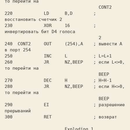
то перейти на

                                    CONT2

220            LD      B,D        ; 
восстановить счетчик 2

230            XOR     16         ; 
инвертировать бит D4 голоса

                                    2

240  CONT2     OUT     (254),A    ; вывести A 
в порт 254

250            INC     L          ; L=L+1

260            JR      NZ,BEEP    ; если L<>0, 
то перейти на

                                    BEEP

270            DEC     H          ; H=H-1

280            JR      NZ,BEEP    ; если H<>0, 
то перейти на

                                    BEEP

290            EI                 ; разрешение 
прерываний
