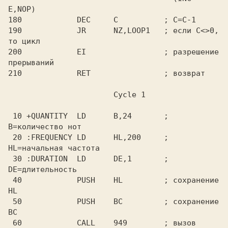
E,NOP)

180            DEC     C          ; C=C-1

190            JR      NZ,LOOP1   ; если C<>0, 
то цикл

200            EI                 ; разрешение 
прерываний

 10 +QUANTITY  LD      B,24       ; 
B=количество нот

 20 :FREQUENCY LD      HL,200     ; 
HL=начальная частота

 30 :DURATION  LD      DE,1       ; 
DE=длительность

 40            PUSH    HL         ; сохранение 
HL

 50            PUSH    BC         ; сохранение 
BC

 60            CALL    949        ; вызов 