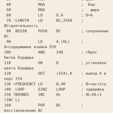
 40            RRA                ;  бор-

 50            RRA                ;   дюра

 60            LD      D,A        ; D=A

 70 :LENGTH    LD      BC,2560    ; 
BC=длительность

 80  BEGIN     PUSH    BC         ; сохранение 
BC

 90            LD      A,(HL)     ; 
A=содержимое ячейки ПЗУ

100            AND     248        ; сброс 
битов бордюра

110            OR      D          ; установка 
цвета бордюра

120            OUT     (254),A    ; вывод A в 
порт 254

130 +FREQUENCY LD      B,40       ; B=частота

140  LOOP      DJNZ    LOOP       ; задержка

150 ?BOUNDS    INC     HL         ; HL=HL+1 
(INC L)

160            POP     BC         ; 
восстановление BC
