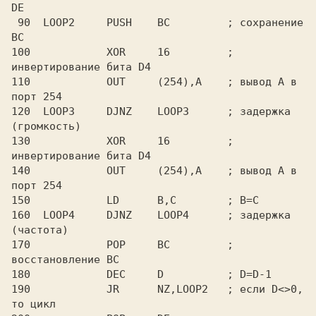
DE

 90  LOOP2     PUSH    BC         ; сохранение 
BC

100            XOR     16         ; 
инвертирование бита D4

110            OUT     (254),A    ; вывод A в 
порт 254

120  LOOP3     DJNZ    LOOP3      ; задержка 
(громкость)

130            XOR     16         ; 
инвертирование бита D4

140            OUT     (254),A    ; вывод A в 
порт 254

150            LD      B,C        ; B=C

160  LOOP4     DJNZ    LOOP4      ; задержка 
(частота)

170            POP     BC         ; 
восстановление BC

180            DEC     D          ; D=D-1

190            JR      NZ,LOOP2   ; если D<>0, 
то цикл
