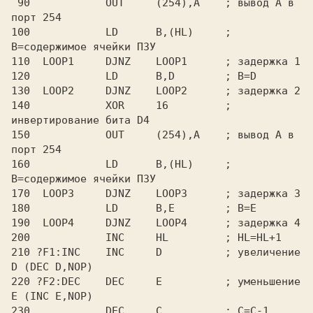
 90            OUT     (254),A    ; вывод A в 
порт 254

100            LD      B,(HL)     ; 
B=содержимое ячейки ПЗУ

110  LOOP1     DJNZ    LOOP1      ; задержка 1

120            LD      B,D        ; B=D

130  LOOP2     DJNZ    LOOP2      ; задержка 2

140            XOR     16         ; 
инвертирование бита D4

150            OUT     (254),A    ; вывод A в 
порт 254

160            LD      B,(HL)     ; 
B=содержимое ячейки ПЗУ

170  LOOP3     DJNZ    LOOP3      ; задержка 3

180            LD      B,E        ; B=E

190  LOOP4     DJNZ    LOOP4      ; задержка 4

200            INC     HL         ; HL=HL+1

210 ?F1:INC    INC     D          ; увеличение 
D (DEC D,NOP)

220 ?F2:DEC    DEC     E          ; уменьшение 
E (INC E,NOP)

230            DEC     C          ; C=C-1
