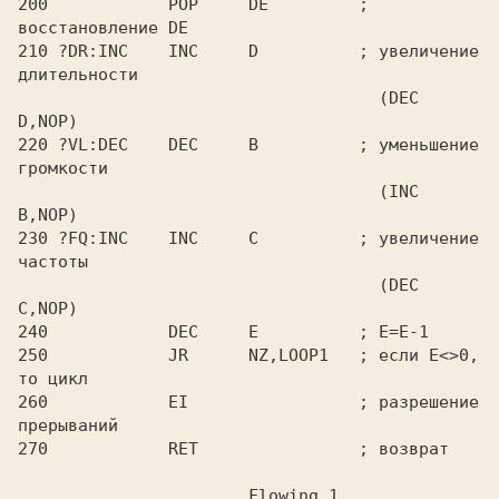
200            POP     DE         ; 
восстановление DE

210 ?DR:INC    INC     D          ; увеличение 
длительности

                                    (DEC 
D,NOP)

220 ?VL:DEC    DEC     B          ; уменьшение 
громкости

                                    (INC 
B,NOP)

230 ?FQ:INC    INC     C          ; увеличение 
частоты

                                    (DEC 
C,NOP)

240            DEC     E          ; E=E-1

250            JR      NZ,LOOP1   ; если E<>0, 
то цикл

260            EI                 ; разрешение 
прерываний
