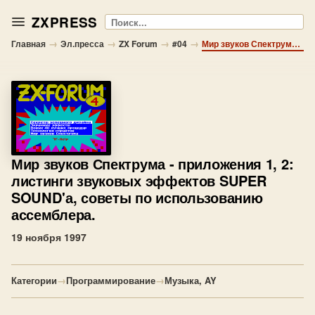
ZXPRESS
Поиск
→
→
→
→
Главная
Эл.пресса
ZX Forum
#04
Мир звуков Спектрума - приложения 1, 2: листинги звуковых эффектов SUPER SOUND'а, советы по использованию ассемблера.
Мир звуков Спектрума
- приложения 1, 2:
листинги звуковых эффектов SUPER
SOUND'а, советы по использованию
ассемблера.
19 ноября 1997
Категории
→
Программирование
→
Музыка, AY