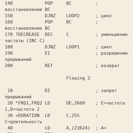
140            POP     BC         ; 
восстановление BC

150            DJNZ    LOOP2      ; цикл

160            POP     BC         ; 
восстановление BC

170 ?DECREASE  DEC     C          ; уменьшение 
частоты (INC C)

180            DJNZ    LOOP1      ; цикл

190            EI                 ; разрешение 
прерываний

 10            DI                 ; запрет 
прерываний

 20 *FRQ1,FRQ2 LD      DE,2660    ; E=частота 
1,D=частота 2

 30 +DURATION  LD      C,255      ; 
C=длительность

 40            LD      A,(23624)  ; A=
