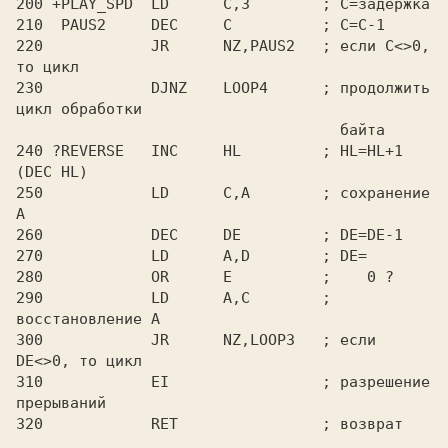
200 +PLAY_SPD  LD      C,3        ; C=задержка

210  PAUS2     DEC     C          ; C=C-1

220            JR      NZ,PAUS2   ; если C<>0, 
то цикл

230            DJNZ    LOOP4      ; продолжить 
цикл обработки

                                    байта

240 ?REVERSE   INC     HL         ; HL=HL+1 
(DEC HL)

250            LD      C,A        ; сохранение 
A

260            DEC     DE         ; DE=DE-1

270            LD      A,D        ; DE=

280            OR      E          ;    0 ?

290            LD      A,C        ; 
восстановление A

300            JR      NZ,LOOP3   ; если 
DE<>0, то цикл

310            EI                 ; разрешение 
прерываний
