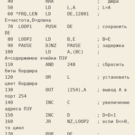
 40            RRA                ;   дюра

 50            LD      L,A        ; L=A

 60 *FRQ,LEN   LD      DE,12801   ; 
E=частота,D=длина

 70  LOOP1     PUSH    DE         ; сохранить 
DE

 80  LOOP2     LD      B,E        ; B=E

 90  PAUSE     DJNZ    PAUSE      ; задержка

100            LD      A,(BC)     ; 
A=содержимое ячейки ПЗУ

110            AND     248        ; сбросить 
биты бордюра

120            OR      L          ; установить 
цвет бордюра

130            OUT     (254),A    ; вывод A в 
порт 254

140            INC     C          ; увеличение 
адреса ПЗУ

150            INC     D          ; D=D+1

160            JR      NZ,LOOP2   ; если D<>0, 
то цикл

170            POP     DE         ; 