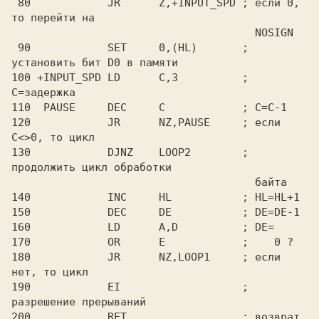
 80            JR      Z,+INPUT_SPD ; если 0, 
то перейти на

                                      NOSIGN

 90            SET     0,(HL)       ; 
установить бит D0 в памяти

100 +INPUT_SPD LD      C,3          ; 
C=задержка

110  PAUSE     DEC     C            ; C=C-1

120            JR      NZ,PAUSE     ; если 
C<>0, то цикл

130            DJNZ    LOOP2        ; 
продолжить цикл обработки

                                      байта

140            INC     HL           ; HL=HL+1

150            DEC     DE           ; DE=DE-1

160            LD      A,D          ; DE=

170            OR      E            ;    0 ?

180            JR      NZ,LOOP1     ; если 
нет, то цикл

190            EI                   ; 
разрешение прерываний
