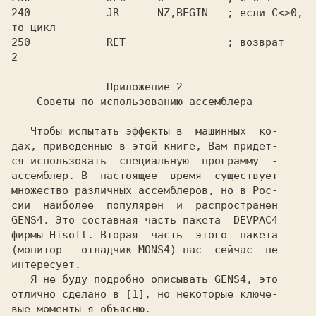
240            JR      NZ,BEGIN   ; если C<>0, 
то цикл

2

               Приложение 2

   Чтобы испытать эффекты в  машинных  ко-

дах, приведенные в этой книге, Вам придет-

ся использовать  специальную  программу  -

ассемблер. В  настоящее  время  существует

множество различных ассемблеров, но в Рос-

сии  наиболее  популярен  и  распространен

GENS4. Это составная часть пакета  DEVPAC4

фирмы Hisoft. Вторая  часть  этого  пакета

(монитор - отладчик MONS4) нас  сейчас  не

интересует.

   Я не буду подробно описывать GENS4, это

отлично сделано в [1], но некоторые ключе-

вые моменты я объясню.
