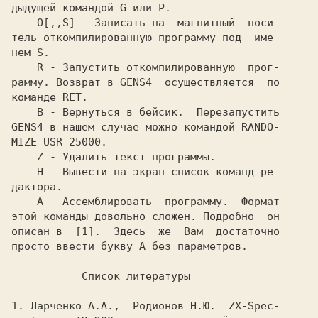
    O[,,S] 
- Записать на  магнитный  носи-

тель откомпилированную программу под  име-

    R 
- Запустить откомпилированную  прог-

рамму. Возврат в GENS4  осуществляется  по

    B 
- Вернуться в бейсик.  Перезапустить

GENS4 в нашем случае можно командой RANDO-

    Z 
    H 
- Вывести на экран список команд ре-

    A 
- Ассемблировать  программу.  Формат

этой команды довольно сложен. Подробно  он

описан в  [1].  Здесь  же  Вам  достаточно

           Список литературы

1. 
Ларченко А.А.,  Родионов Н.Ю.  ZX-Spec-
