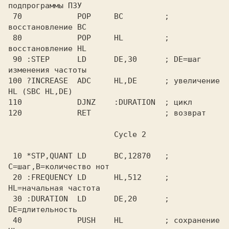
подпрограммы ПЗУ

 70            POP     BC         ; 
восстановление BC

 80            POP     HL         ; 
восстановление HL

 90 :STEP      LD      DE,30      ; DE=шаг 
изменения частоты

100 ?INCREASE  ADC     HL,DE      ; увеличение 
HL (SBC HL,DE)

110            DJNZ    :DURATION  ; цикл

 10 *STP,QUANT LD      BC,12870   ; 
C=шаг,B=количество нот

 20 :FREQUENCY LD      HL,512     ; 
HL=начальная частота

 30 :DURATION  LD      DE,20      ; 
DE=длительность

 40            PUSH    HL         ; сохранение 