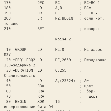
170            DEC     BC         ; BC=BC-1

180            LD      A,B        ; BC=

190            OR      C          ;    0 ?

200            JR      NZ,BEGIN   ; если нет, 
то цикл

210            RET                ; возврат

 10 :GROUP     LD      HL,0       ; HL=адрес 
ПЗУ

 20 *FRQ1,FRQ2 LD      DE,2660    ; E=задержка 
1,D=задержка 2

 30 +DURATION  LD      C,255      ; 
C=длительность

 40            LD      A,(23624)  ; A=

 50            RRA                ; цвет

 60            RRA                ;  бор-

 70            RRA                ;   дюра

 80  BEGIN     XOR     16         ; 
инвертирование бита D4
