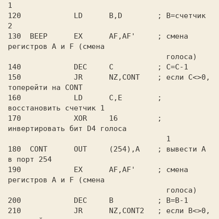
1

120            LD      B,D        ; B=счетчик 
2

130  BEEP      EX      AF,AF'     ; смена 
регистров A и F (смена

                                    голоса)

140            DEC     C          ; C=C-1

150            JR      NZ,CONT    ; если C<>0, 
топерейти на CONT

160            LD      C,E        ; 
восстановить счетчик 1

170            XOR     16         ; 
инвертировать бит D4 голоса

                                    1

180  CONT      OUT     (254),A    ; вывести A 
в порт 254

190            EX      AF,AF'     ; смена 
регистров A и F (смена

                                    голоса)

200            DEC     B          ; B=B-1

210            JR      NZ,CONT2   ; если B<>0, 