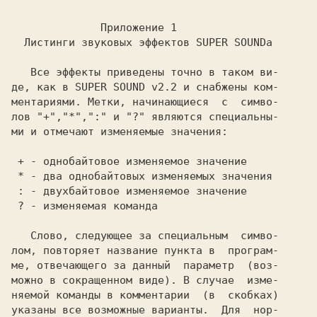
              Приложение 1

   Все эффекты приведены точно в таком ви-

де, как в SUPER SOUND v2.2 и снабжены ком-

ментариями. Метки, начинающиеся  с  симво-

лов "+","*",":" и "?" являются специальны-

ми и отмечают изменяемые значения:

 + - однобайтовое изменяемое значение

 * - два однобайтовых изменяемых значения

 : - двухбайтовое изменяемое значение

   Слово, следующее за специальным  симво-

лом, повторяет название пункта в  програм-

ме, отвечающего за данный  параметр  (воз-

можно в сокращенном виде). В случае  изме-

няемой команды в комментарии  (в  скобках)

указаны все возможные варианты.  Для  нор-
