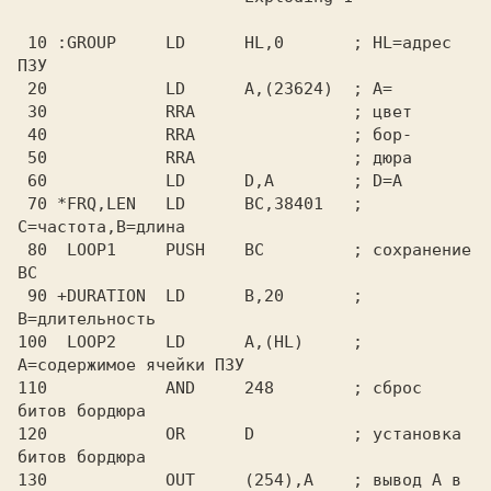
 10 :GROUP     LD      HL,0       ; HL=адрес 
ПЗУ

 20            LD      A,(23624)  ; A=

 30            RRA                ; цвет

 40            RRA                ; бор-

 50            RRA                ; дюра

 60            LD      D,A        ; D=A

 70 *FRQ,LEN   LD      BC,38401   ; 
C=частота,B=длина

 80  LOOP1     PUSH    BC         ; сохранение 
BC

 90 +DURATION  LD      B,20       ; 
B=длительность

100  LOOP2     LD      A,(HL)     ; 
A=содержимое ячейки ПЗУ

110            AND     248        ; сброс 
битов бордюра

120            OR      D          ; установка 
битов бордюра

130            OUT     (254),A    ; вывод A в 