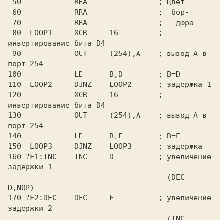
 50            RRA                ; цвет

 60            RRA                ;  бор-

 70            RRA                ;   дюра

 80  LOOP1     XOR     16         ; 
инвертирование бита D4

 90            OUT     (254),A    ; вывод A в 
порт 254

100            LD      B,D        ; B=D

110  LOOP2     DJNZ    LOOP2      ; задержка 1

120            XOR     16         ; 
инвертирование бита D4

130            OUT     (254),A    ; вывод A в 
порт 254

140            LD      B,E        ; B=E

150  LOOP3     DJNZ    LOOP3      ; задержка

160 ?F1:INC    INC     D          ; увеличение 
задержки 1

                                    (DEC 
D,NOP)

170 ?F2:DEC    DEC     E          ; увеличение 
задержки 2

                                    (INC 