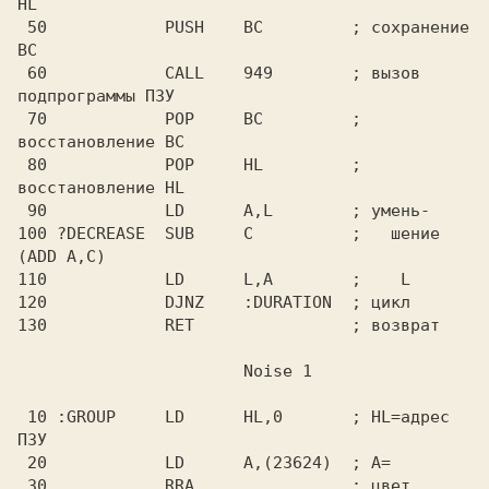
HL

 50            PUSH    BC         ; сохранение 
BC

 60            CALL    949        ; вызов 
подпрограммы ПЗУ

 70            POP     BC         ; 
восстановление BC

 80            POP     HL         ; 
восстановление HL

 90            LD      A,L        ; умень-

100 ?DECREASE  SUB     C          ;   шение 
(ADD A,C)

110            LD      L,A        ;    L

120            DJNZ    :DURATION  ; цикл

130            RET                ; возврат

 10 :GROUP     LD      HL,0       ; HL=адрес 
ПЗУ

 20            LD      A,(23624)  ; A=

 30            RRA                ; цвет
