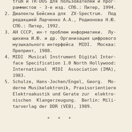
   trum и TR-DOS для пользователей и прог-

2. 
Диалекты Бейсика для  ZX-Spectrum.  Под

   редакцией Ларченко А.А., Родионова Н.Ю.

3. 
АН СССР, ин-т проблем информатики.  Лу-

   щихина И.Ю. и др. Организация цифрового

   музыкального интерфейса  MIDI.  Москва:

4. 
MIDI  Musical Instrument Digital Inter-

   face Specification 1.0 North Hollywood:

   International  MIDI  Association (IMA),

5. 
Schulze, Hans-Jochen/Engel, Georg.  Mo-

   derne Musikelektronik, Praxisorientiere

   Elektroakustik und Gerate zur  elektro-

   nischen  Klangerzeugung.  Berlin: Mili-

                *   *   *
