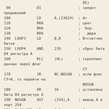
                                    DE)

 90            DI                 ; запрет 
прерываний

100            LD      A,(23624)  ; A=

110            RRA                ; цвет

120            RRA                ;  бор-

130            RRA                ;   дюра

140  LOOP3     LD      B,8        ; B=счетчик 
битов

150  LOOP4     AND     239        ; сброс бита 
D4 регистра A

160            RLC     (HL)       ; скроллинг 
данных через флаг

                                    CY

170            JR      NC,NOSGN   ; если флаг 
CY=0, то перейти на

                                    NOSGN

180            OR      16         ; установка 
бита D4 регистра A

190  NOSGN     OUT     (254),A    ; вывод A в 
порт 254
