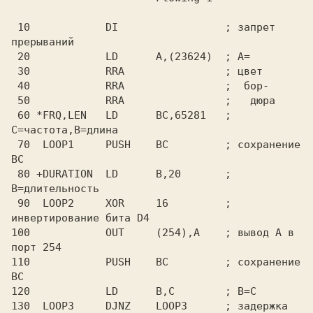
 10            DI                 ; запрет 
прерываний

 20            LD      A,(23624)  ; A=

 30            RRA                ; цвет

 40            RRA                ;  бор-

 50            RRA                ;   дюра

 60 *FRQ,LEN   LD      BC,65281   ; 
C=частота,B=длина

 70  LOOP1     PUSH    BC         ; сохранение 
BC

 80 +DURATION  LD      B,20       ; 
B=длительность

 90  LOOP2     XOR     16         ; 
инвертирование бита D4

100            OUT     (254),A    ; вывод A в 
порт 254

110            PUSH    BC         ; сохранение 
BC

120            LD      B,C        ; B=C

130  LOOP3     DJNZ    LOOP3      ; задержка
