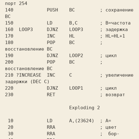
порт 254

140            PUSH    BC         ; сохранение 
BC

150            LD      B,C        ; B=частота

160  LOOP3     DJNZ    LOOP3      ; задержка

170            INC     HL         ; HL=HL+1

180            POP     BC         ; 
восстановление BC

190            DJNZ    LOOP2      ; цикл

200            POP     BC         ; 
восстановление BC

210 ?INCREASE  INC     C          ; увеличение 
задержки (DEC C)

220            DJNZ    LOOP1      ; цикл

 10            LD      A,(23624)  ; A=

 20            RRA                ; цвет

 30            RRA                ;  бор-
