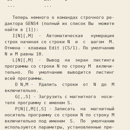
   Теперь немного о командах строчного ре-

дактора GENS4 (полный их список Вы  можете

   I[N][,M]  
-  Автоматическая   нумерация

строк начиная со строки N  и  с  шагом  M.

Отмена - клавиша Edit (CS/1). По умолчанию

   L[N][,M]  
-  Вывод  на  экран  листинга

программы со строки N по строку M  включи-

тельно.  По  умолчанию  выводится  листинг

    D N,M 
-  Удалить  строки  от  N  до  M

    G[,,S] 
- Загрузить с магнитного  носи-

    P[N][,M][,S] 
- Записать  на  магнитный

носитель программу со строки N по строку M

включительно под именем  S.  По  умолчанию

используются параметры, установленные пре-
