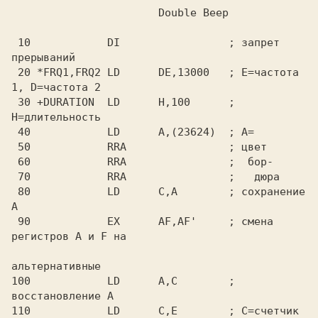
 10            DI                 ; запрет 
прерываний

 20 *FRQ1,FRQ2 LD      DE,13000   ; E=частота 
1, D=частота 2

 30 +DURATION  LD      H,100      ; 
H=длительность

 40            LD      A,(23624)  ; A=

 50            RRA                ; цвет

 60            RRA                ;  бор-

 70            RRA                ;   дюра

 80            LD      C,A        ; сохранение 
A

 90            EX      AF,AF'     ; смена 
регистров A и F на

альтернативные

100            LD      A,C        ; 
восстановление A

110            LD      C,E        ; C=счетчик 