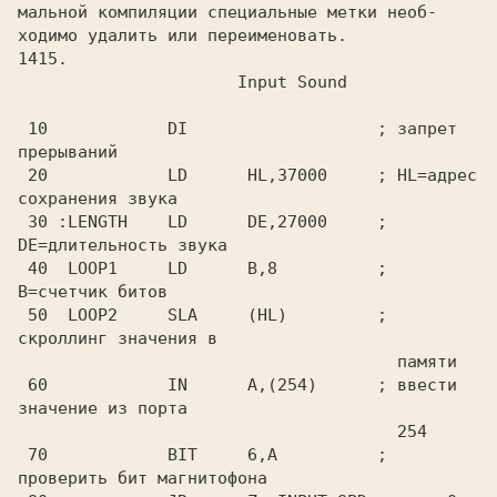
мальной компиляции специальные метки необ-

1415.

 10            DI                   ; запрет 
прерываний

 20            LD      HL,37000     ; HL=адрес 
сохранения звука

 30 :LENGTH    LD      DE,27000     ; 
DE=длительность звука

 40  LOOP1     LD      B,8          ; 
B=счетчик битов

 50  LOOP2     SLA     (HL)         ; 
скроллинг значения в

                                      памяти

 60            IN      A,(254)      ; ввести 
значение из порта

                                      254

 70            BIT     6,A          ; 
проверить бит магнитофона
