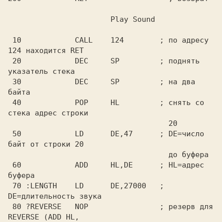
 10            CALL    124        ; по адресу 
124 находится RET

 20            DEC     SP         ; поднять 
указатель стека

 30            DEC     SP         ; на два 
байта

 40            POP     HL         ; снять со 
стека адрес строки

                                    20

 50            LD      DE,47      ; DE=число 
байт от строки 20

                                    до буфера

 60            ADD     HL,DE      ; HL=адрес 
буфера

 70 :LENGTH    LD      DE,27000   ; 
DE=длительность звука

 80 ?REVERSE   NOP                ; резерв для 
REVERSE (ADD HL,
