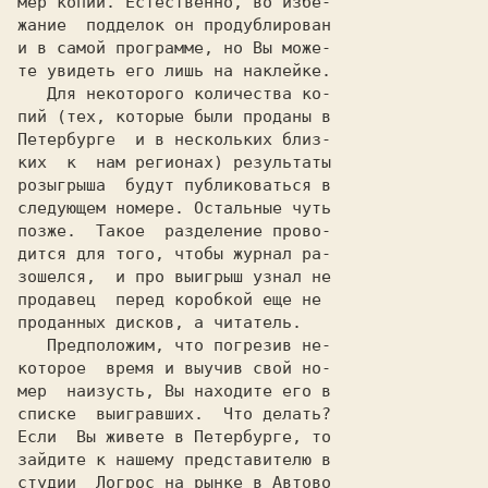
мер копии. Естественно, во избе-

жание  подделок он продублирован

и в самой программе, но Вы може-

те увидеть его лишь на наклейке.

   Для некоторого количества ко-

пий (тех, которые были проданы в

Петербурге  и в нескольких близ-

ких  к  нам регионах) результаты

розыгрыша  будут публиковаться в

следующем номере. Остальные чуть

позже.  Такое  разделение прово-

дится для того, чтобы журнал ра-

зошелся,  и про выигрыш узнал не

продавец  перед коробкой еще не

проданных дисков, а читатель.

   Предположим, что погрезив не-

которое  время и выучив свой но-

мер  наизусть, Вы находите его в

списке  выигравших.  
Если  Вы живете в Петербурге, то

зайдите к нашему представителю в

студии  Логрос на рынке в Автово
