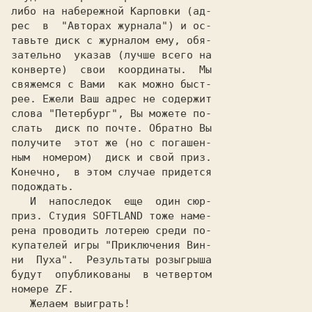
либо на набережной Карповки (ад-

рес  в  "Авторах журнала") и ос-

тавьте диск с журналом ему, 
зательно
  указав (лучше всего на

конверте)  свои  координаты.  Мы

свяжемся с Вами  как можно быст-

рее. Ежели Ваш адрес не содержит

слова "Петербург", Вы можете по-

слать  диск по почте. Обратно Вы

получите  этот же (но с погашен-

ным  номером)  диск и свой приз.

Конечно,  в этом случае придется

подождать.

   И  напоследок  еще  один сюр-

приз. Студия SOFTLAND тоже наме-

рена проводить лотерею среди по-

купателей игры "Приключения Вин-

ни  Пуха".  Результаты розыгрыша

будут  опубликованы  в четвертом

номере ZF.
