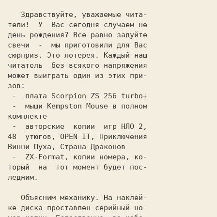
   Здравствуйте, уважаемые чита-

тели!  У  Вас сегодня случаем не

день рождения? Все равно задуйте

свечи  -  мы приготовили для Вас

сюрприз. Это лотерея. Каждый наш

читатель  без всякого напряжения

может выиграть один из этих при-

зов:

 -  плата 
 -  мыши 
Kempston Mouse
 в полном

комплекте

 -  авторские  копии  игр 
 -  
ZX-Format,
 копии номера, ко-

торый  на  тот момент будет пос-

ледним.

   Объясним механику. На наклей-

ке диска проставлен серийный но-
