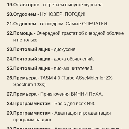
От авторов
- о третьем выпуске журнала.
Отдохнём
- HУ, ЮЗЕР, ПОГОДИ!
Отдохнём
- глюкодром: Самые ОПЕЧАТКИ.
Помощь
- Очередной трактат об очердной оболчке
и не только.
Почтовый ящик
- дискуссия.
Почтовый ящик
- доска обьявлений.
Почтовый ящик
- письма читателей.
Премьера
- TASM 4.0 (Turbo ASseMbler for ZX-
Spectrum 128k)
Премьера
- Приключения ВИННИ ПУХА.
Программистам
- Basic для всех №3.
Программистам
- Адаптация игр: адаптация
программ на диск.
Программистам
- Адаптация игр: зыкрытые коды.