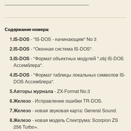
Содержание номера:
IS-DOS
- "IS-DOS - начинающим" No 3
IS-DOS
- "Оконная система IS-DOS".
IS-DOS
- "Формат объектных модулей *.obj IS-DOS
Ассемблера".
IS-DOS
- "Формат таблицы локальных символов IS-
DOS Ассемблера".
Авторы журнала
- ZX-Format No.3
Железо
- Исправление ошибки TR-DOS.
Железо
- новая звуковая карта: General Sound.
Железо
- новая модель Спектрума: Scorpion ZS
256 Turbo+.