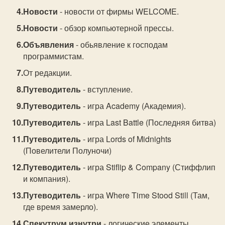
Новости
- новости от фирмы WELCOME.
Новости
- обзор компьютерной прессы.
Объявления
- обьявление к господам
программистам.
От редакции.
Путеводитель
- вступление.
Путеводитель
- игра Academy (Академия).
Путеводитель
- игра Last Battle (Последняя битва)
Путеводитель
- игра Lords of Midnights
(Повелители Полуночи)
Путеводитель
- игра Stiflip & Company (Стиффлип
и компания).
Путеводитель
- игра Where Time Stood Still (Там,
где время замерло).
Спекутрум изнутри
- логические элементы.