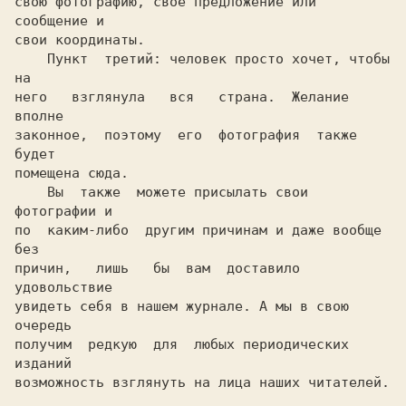
свою фотографию, своё предложение или 
сообщение и

свои координаты.

    Пункт  третий: человек просто хочет, чтобы 
на

него   взглянула   вся   страна.  Желание  
вполне

законное,  поэтому  его  фотография  также  
будет

помещена сюда.

    Вы  также  можете присылать свои 
фотографии и

по  каким-либо  другим причинам и даже вообще 
без

причин,   лишь   бы  вам  доставило  
удовольствие

увидеть себя в нашем журнале. А мы в свою 
очередь

получим  редкую  для  любых периодических 
изданий

возможность взглянуть на лица наших читателей.
