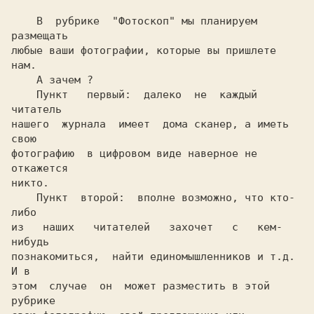
    В  рубрике  "Фотоскоп" мы планируем 
размещать

любые ваши фотографии, которые вы пришлете 
нам.

    А зачем ?

    Пункт   первый:  далеко  не  каждый  
читатель

нашего  журнала  имеет  дома сканер, а иметь 
свою

фотографию  в цифровом виде наверное не 
откажется

никто.

    Пункт  второй:  вполне возможно, что кто-
либо

из   наших   читателей   захочет   с   кем-
нибудь

познакомиться,  найти единомышленников и т.д. 
И в

этом  случае  он  может разместить в этой 
рубрике
