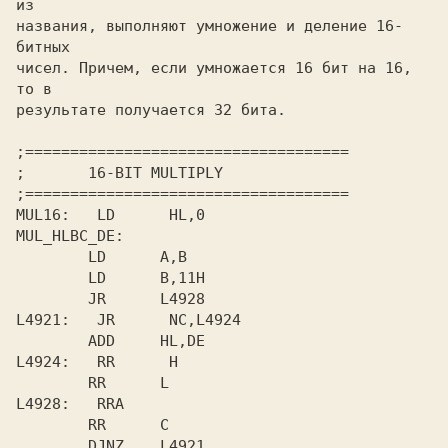
из

названия, выполняют 
умножение и деление 16-
битных

чисел. 
Причем, если умножается 16 бит на 16, 
то в

результате получается 32 бита.

;====================================

;       
MUL16:   
        LD      A,B 

        LD      B,11H 

L4921:   
JR      NC,L4924 

L4924:   
RR      H 

L4928:   
RRA 

        RR      C 

        DJNZ    L4921 
