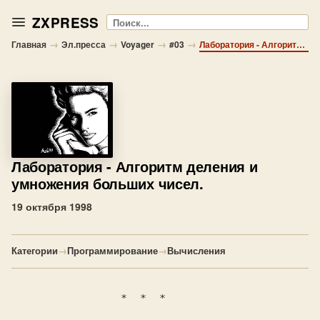
ZXPRESS
Поиск
→
→
→
→
Главная
Эл.пресса
Voyager
#03
Лаборатория - Алгоритм деления и умножения больших чисел.
Лаборатория
- Алгоритм деления и
умножения больших чисел.
19 октября 1998
Категории
→
Программирование
→
Вычисления