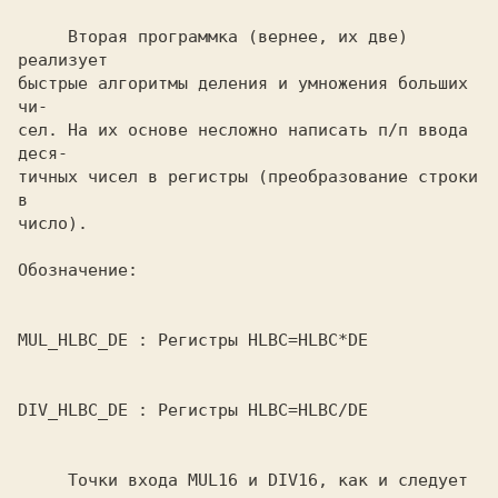
     Вторая программка (вернее, их две) 
реализует

быстрые алгоритмы деления и умножения больших 
чи-

сел. 
На их основе несложно написать п/п ввода 
деся-

тичных чисел в регистры (преобразование строки 
в

число).

MUL_HLBC_DE : 
DIV_HLBC_DE : 
     Точки входа 
MUL16 
и 
DIV16, 
как и следует 