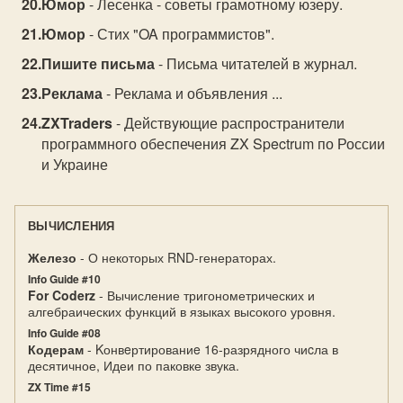
Юмор
- Лесенка - советы грамотному юзеру.
Юмор
- Стих "OA программистов".
Пишите письма
- Письма читателей в журнал.
Реклама
- Реклама и объявления ...
ZXTraders
- Действyющие распространители
программного обеспечения ZX Spectrum по России
и Украине
ВЫЧИСЛЕНИЯ
Железо
- О некоторых RND-генераторах.
Info Guide #10
For Coderz
- Вычисление тригонометрических и
алгебраических функций в языках высокого уровня.
Info Guide #08
Кодерам
- Kонвeртированиe 16-разрядного чиcла в
десятичное, Идеи по паковке звука.
ZX Time #15