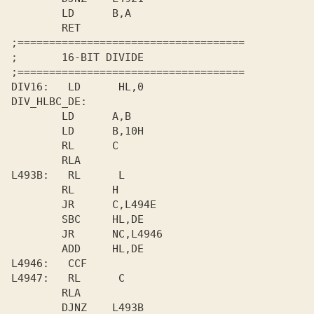
        LD      B,A 

;====================================

;       
DIV16:   
        LD      A,B 

        LD      B,10H 

        RL      C 

L493B:   
RL      L 

        RL      H 

        JR      C,L494E 

        SBC     HL,DE 

        JR      NC,L4946 

L4946:   
L4947:   
RL      C 

        RLA 

        DJNZ    L493B 
