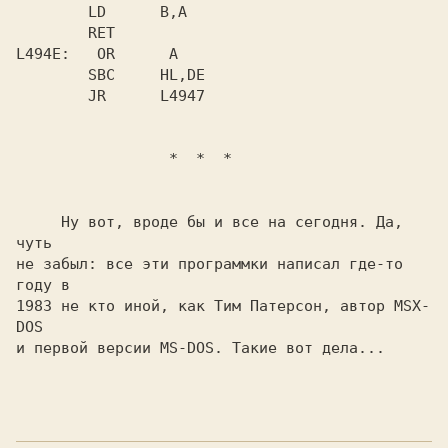
        LD      B,A 

L494E:   
OR      A 

        SBC     HL,DE 

     Ну вот, вроде бы и все на сегодня. Да, 
чуть

не забыл: 
все эти программки написал где-то 
году в

1983 не кто иной, как 
Тим Патерсон, 
автор 
MSX-
и первой версии 
MS-DOS. 
Такие вот дела...
