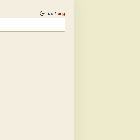
rus
/
eng