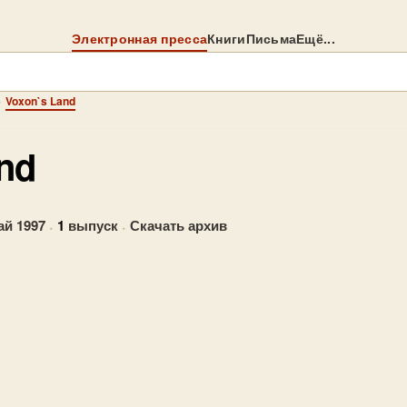
Электронная пресса
Книги
Письма
Ещё...
→
Voxon`s Land
nd
ай 1997
·
1
выпуск
·
Скачать архив