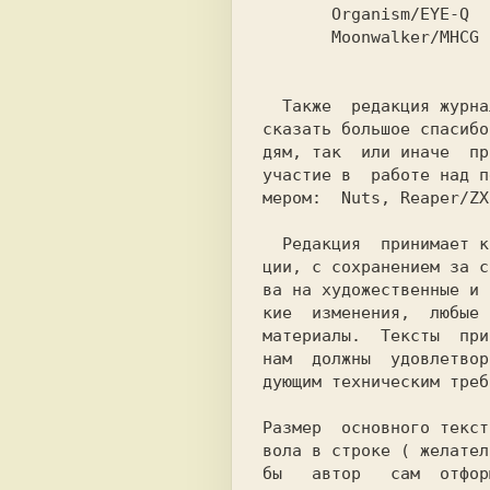
       Moonwalker/MHCG

мером:  
Nuts
, 
Reaper/ZX
  Редакция  принимает к публика-

ции, с сохранением за с
ва на художественные и 
кие  изменения,  любые 
материалы.  Тексты  при
нам  должны  удовлетвор
дующим техническим треб
Размер  основного текст
вола в строке ( желател
бы   автор   сам  отфор