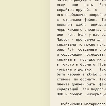
если   они   есть.  Есл
спрайтов другой, то

его необходимо подробно
в  отдельном файле.  Та
дельном  файле  описыва
меры каждого спрайта, ц
или  нет. Если у вас ес
Master - программа для 
спрайтами,то можно прис
файл *.F ,созданный с e
и содержащий последоват
спрайты в  порядке их с
в тексте в формате floa
(экраны отдельно).  Тек
быть набран в ZX-Word и
стимым  по формату. Так
плекте должен быть  фай
содержащий  ваш подробн
ФИО и прочую  информаци