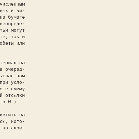
а очеред-

ыслан вам

при усло-

ете сумму

й отсылки

fo.W ).
