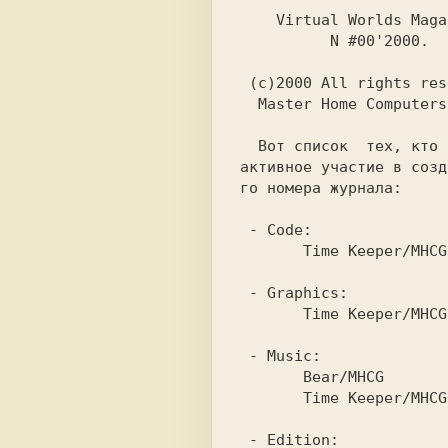
          N #00'2000.

  Master Home Computers Group.

  Вот список  тех, кто  принимал

активное участие в созд
го номера журнала:

 - 
       Time Keeper/MHCG

 - 
       Time Keeper/MHCG

 - 
       Time Keeper/MHCG

 - 