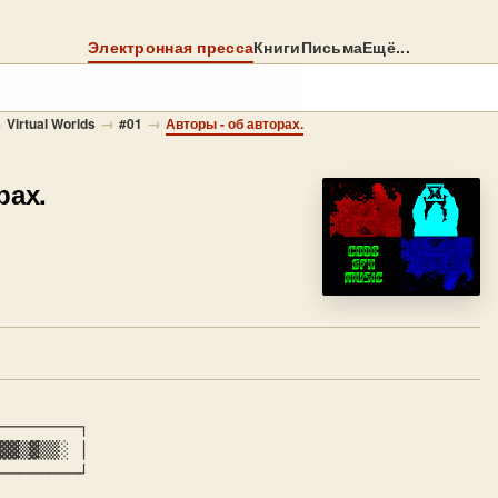
Электронная пресса
Книги
Письма
Ещё...
→
→
→
Virtual Worlds
#01
Авторы - об авторах.
рах.
▓▓▒▓▒▒░ 