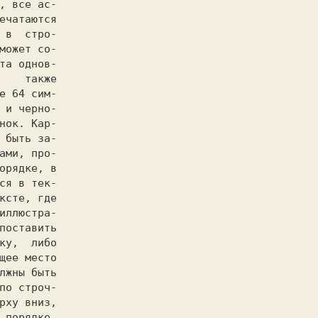
, все ас-

ечатаются

 в  стро-

может со-

та однов-

    также

е 64 сим-

 и черно-

нок. Кар-

 быть за-

ами, про-

орядке, в

ся в тек-

ксте, где

иллюстра-

поставить

ку,  либо

щее место

лжны быть

по строч-

рху вниз,

 порядке,
