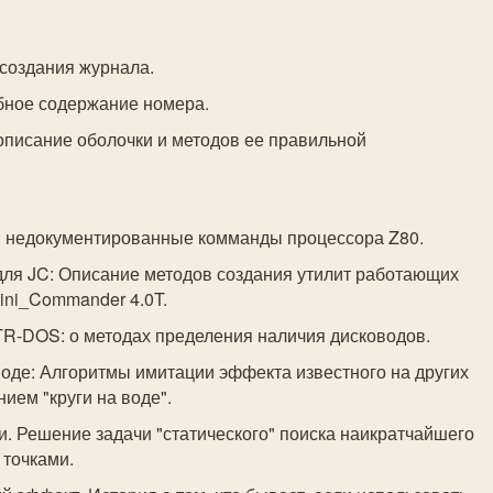
 создания журнала.
бное содержание номера.
описание оболочки и методов ее правильной
s: недокументированные комманды процессора Z80.
для JC: Описание методов создания утилит работающих
ini_Commander 4.0T.
TR-DOS: о методах пределения наличия дисководов.
 воде: Алгоритмы имитации эффекта известного на других
ием "круги на воде".
ти. Решение задачи "статического" поиска наикратчайшего
точками.