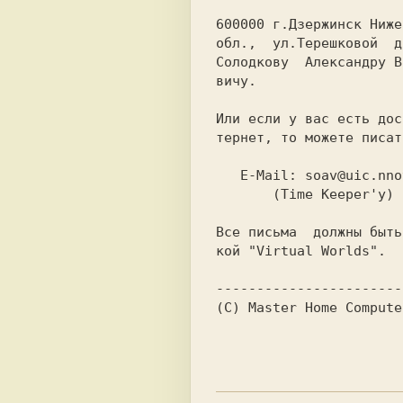
вичу.

тернет, то можете писат
       (Time Keeper'у)

кой "Virtual Worlds".

(C) Master Home Compute