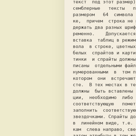
текст  под этот размер)
семблерные   тексты   п
размером   64  символа 
ке,  причем  строка не 
держать два разных шриф
ременно.    Допускается
вставка  таблиц в режим
вола  в строке, цветных
белых  спрайтов и карти
тинки  и спрайты должны
писаны  отдельными файл
нумерованными  в  том п
котором  они  встречают
сте.  В тех местах в те
должны  быть вставлены 
ции,  необходимо  либо 
соответствующую   помет
заполнить  соответствую
звездочками. Спрайты до
в  линейном виде, т.е. 
кам  слева направо, све
затем атрибуты в том же