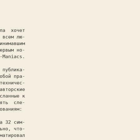
-Maniacs
.

обой пра-

техничес-

авторские

сланные к

ять  сле-

ованиям:

а 32 сим-

ьно, что-

матировал
