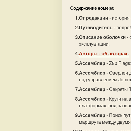
Содержание номера:
От редакции
- история
Путеводитель
- подро
Описание оболочки
- 
эксплуатации.
Авторы
- об авторах.
Ассемблер
- Z80 Flag
Ассемблер
- Оверлеи 
под управлением Jemm
Ассемблер
- Секреты 
Ассемблер
- Круги на
платформах, под назван
Ассемблер
- Поиск пу
маршрута между двумя 