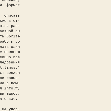
и  формат

  описать

кже в от-

ются раз-

ветной он

ть Sprite

работы со

лать один

e помощью

ельно все

ледования

t,lines,*

ст должен

ли совме-

же в ком-

л info.W,

ый адрес,

ю о вас.
