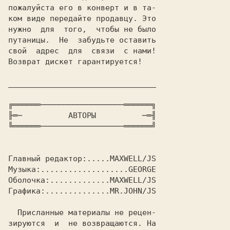
пожалуйста его в конверт и в та-

ком виде передайте продавцу. Это

нужно  для  того,  чтобы не было

путаницы.  Не  забудьте оставить

свой  адрес  для  связи  с нами!

Возврат дискет гарантируется!

________________________________

╔══════──────────────────══════╗

╟═─       
   АВТОРЫ   
       ─═╢

╚══════──────────────────══════╝

Главный редактор:.....
Музыка:...................
Oболочка:.............
Графика:..............
MR.JOHN/JS

  Присланные материалы не рецен-

зируются  и  не возвращаются. На
