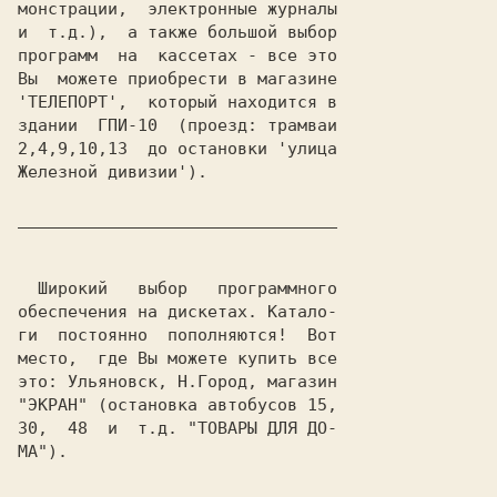
монстрации,  электронные журналы

и  т.д.),  а также большой выбор

программ  на  кассетах - все это

Вы  можете приобрести в магазине

'ТЕЛЕПОРТ',  который находится в

здании  ГПИ-10  (проезд: трамваи

2,4,9,10,13  до остановки 'улица

Железной дивизии').

________________________________

  Широкий   выбор   программного

обеспечения на дискетах. Катало-

ги  постоянно  пополняются!  Вот

место,  где Вы можете купить все

это: Ульяновск, Н.Город, магазин

"ЭКРАН" (остановка автобусов 15,

30,  48  и  т.д. "ТОВАРЫ ДЛЯ ДО-

МА").
