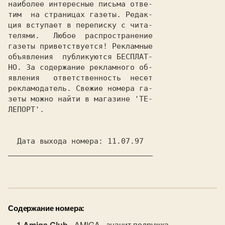
наиболее интересные письма отве-

тим  на страницах газеты. Редак-

ция вступает в переписку с чита-

телями.   Любое  распрострaнение

газеты приветствуется! Рекламные

объявления  публикуются БЕСПЛАТ-

НО. За содержание рекламного об-

явления   ответственность  несет

рекламодaтель. Свежие номера га-

зеты можно найти в магазине 'ТЕ-

ЛЕПОРТ'.

________________________________

Содержание номера:
Amiga Club
- AMIGA - значит подружка.