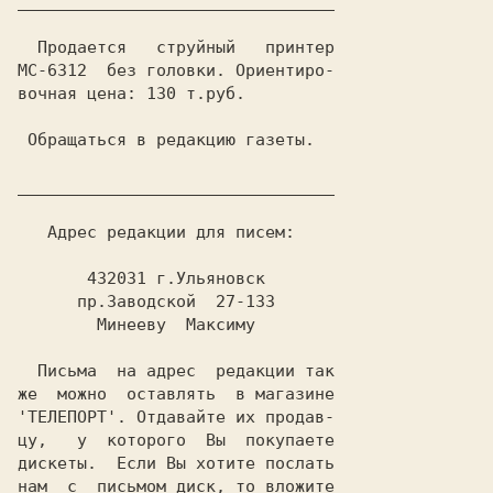
________________________________

  Продается   струйный   принтер

МС-6312  без головки. Ориентиро-

вочная цена: 130 т.руб.

 Обращаться в редакцию газеты.

________________________________

   Адрес редакции для писем:

       432031 г.Ульяновск

      пр.Заводской  27-133

        Mинееву  Максиму

  Письма  на адрес  редакции так

'ТЕЛЕПОРТ'
. Отдавайтe их продав-

цу,   у  которого  Вы  покупаете

дискeты.  Если Вы хотите послать

нам  с  письмом диск, то вложите
