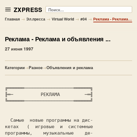
ZXPRESS
Поиск
→
→
→
→
Главная
Эл.пресса
Virtual World
#04
Реклама - Реклама и объявления ...
Реклама
- Реклама и объявления ...
27 июня 1997
Категории
→
Разное
→
Объявления и реклама
╔══════──────────────────══════╗

╟═─       
   РЕКЛАМА 
        ─═╢

╚══════──────────────────══════╝

  Самые  новые программы на дис-

кетах   (  игровые  и  системные

программы,    музыкальные    де-
