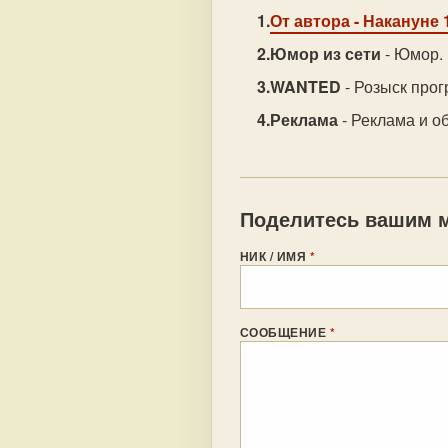
От автора
- Накануне 1
Юмор из сети
- Юмор.
WANTED
- Розыск прог
Реклама
- Реклама и об
Поделитесь вашим м
НИК / ИМЯ
*
СООБЩЕНИЕ
*