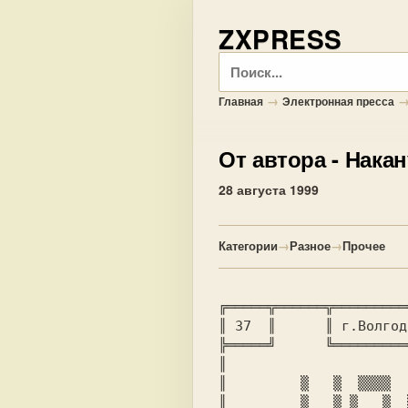
ZXPRESS
Поиск
→
Главная
Электронная пресса
От автора
- Накан
28 августа 1999
Категории
→
Разное
→
Прочее
║ 
37 
 ║      ║ 
г.Волгод
╠═════╝      ╚═════════
║                      
║     
    ▒   ▒  ▒▒▒▒  
║     
    ▒   ▒ ▒   ▒  