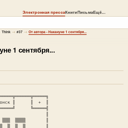
Электронная пресса
Книги
Письма
Ещё...
→
→
→
Think
#37
От автора - Накануне 1 сентября...
уне 1 сентября...
онск 
║      ║ 
 + 
═════╝      ╚═════╣

                  ║

 ▒▒▒  ▒▒▒▒       
 ║

▒  ▒  ▒  ▒       
 ║
