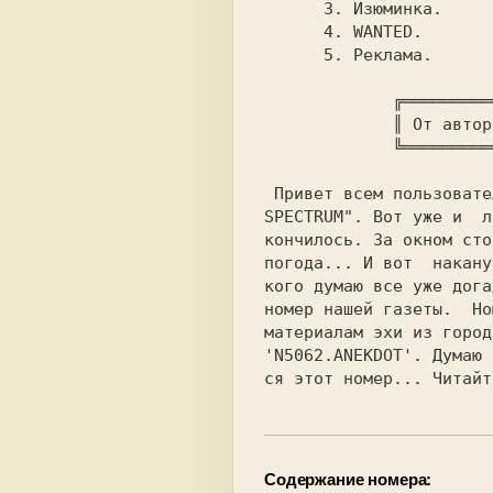
 3. 
Изюминка.

 4. 
WANTED.

 5. 
Реклама.

 ╔═════════
             ║ 
От автор
             ╚═══════════╝

 Привет всем пользоват
SPECTRUM". 
Вот уже и  л
кончилось. За окном сто
погода... И вот  накану
кого думаю все уже дога
номер нашей газеты.  Но
материалам эхи из город
'N5062.ANEKDOT'. Думаю 
ся этот номер... Читайт
Содержание номера: