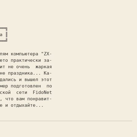
══╗

а 
║

елям компьютера 
"ZX-

ето практически за-

ит не очень  жаркая

не праздника... Ка-

дались и вышел этот

мер подготовлен  по

ской  сети  FidoNet

, что вам понравит-

е и отдыхайте...