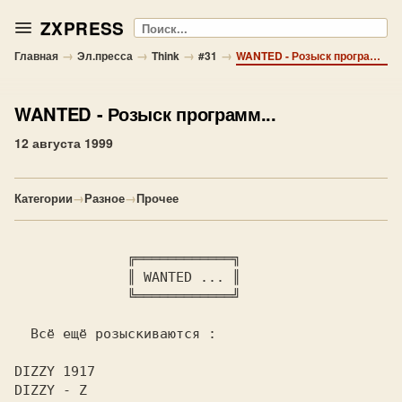
ZXPRESS
Поиск
→
→
→
→
Главная
Эл.пресса
Think
#31
WANTED - Розыск программ...
WANTED
- Розыск программ...
12 августа 1999
Категории
→
Разное
→
Прочее
  ╔════════════╗

              ║ 
WANTED ... 
║

              ╚════════════╝

  Всё ещё розыскиваются :

DIZZY 1917

DIZZY - Z
