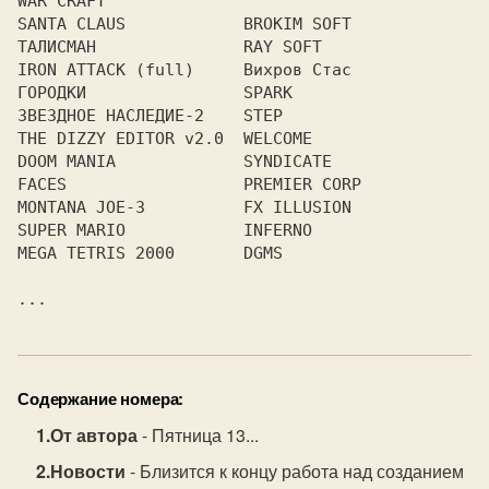
WAR CRAFT

SANTA CLAUS            BROKIM SOFT

ТАЛИСМАН               RAY SOFT

IRON ATTACK (full)     Вихров Стас

ГОРОДКИ                SPARK

ЗВЕЗДНОЕ НАСЛЕДИЕ-2    STEP

THE DIZZY EDITOR v2.0  WELCOME

DOOM MANIA             SYNDICATE

FACES                  PREMIER CORP

MONTANA JOE-3          FX ILLUSION

SUPER MARIO            INFERNO

MEGA TETRIS 2000       DGMS

Содержание номера:
От автора
- Пятница 13...
Новости
- Близится к концу работа над созданием