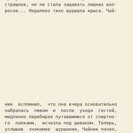
страшное, но не стала задавать лишних воп-

росов... Недалеко тихо шуршала крыса. Чай-

ник  вспомнил,  что она вчера основательно

набралась  пивом  и  после  ухода  гостей,

медленно перебирая путавшимися от спиртно-

го  лапками,  исчезла под диваном. Теперь,

услышав  знакомое  шуршание, Чайник понял,
