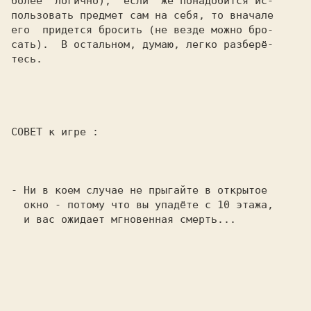
более  логично),  если  же понадобится ис-

пользовать предмет сам на себя, то вначале

его  придется бросить (не везде можно бро-

сать).  В остальном, думаю, легко разберё-

тесь.

СОВЕТ к игре :

- Ни в коем случае не прыгайте в открытое

  окно - потому что вы упадёте с 10 этажа,

  и вас ожидает мгновенная смерть...
