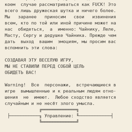
коем  случае рассматриваться как FUCK! Это

всего лишь дружеская шутка и ничего более.

Мы   заранее   приносим   свои   извинения

всем, кто по той или иной причине может на

нас  обидеться,  а  именно: Чайнику, Леле,

Масту, Сергу и дедушке Чайника. Прежде чем

дать  выход  вашим  эмоциям, мы просим вас

вспомнить эти слова:

СОЗДАВАЯ ЭТУ ВЕСЕЛУЮ ИГРУ,

МЫ НЕ СТАВИЛИ ПЕРЕД СОБОЙ ЦЕЛЬ

ОБИДЕТЬ ВАС!

Warning!  
Все  персонажи,  встречающиеся в

игре  вымышленные и к реальным людям отно-

шения  не  имеют.  Любое сходство является

             ╔═════════════╗

 ├───────────╖ 
Управление: 
╙────────────┤

             ╚═════════════╝
