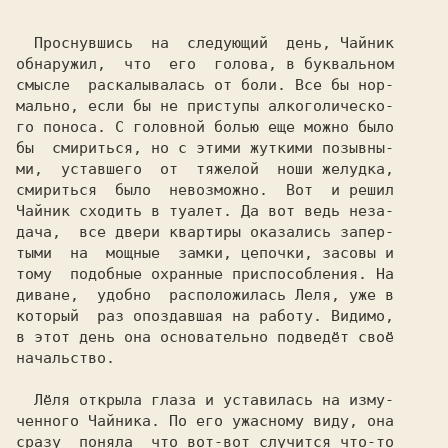
  Проснувшись  на  следующий  день, Чайник

обнаружил,  что  его  голова, в буквальном

смысле  раскалывалась от боли. Все бы нор-

мально, если бы не приступы алкоголическо-

го поноса. С головной болью еще можно было

бы  смириться, но с этими жуткими позывны-

ми,  уставшего  от  тяжелой  ноши желудка,

смириться  было  невозможно.  Вот  и решил

Чайник сходить в туалет. Да вот ведь неза-

дача,  все двери квартиры оказались запер-

тыми  на  мощные  замки, цепочки, засовы и

тому  подобные охранные приспособления. На

который  раз опоздавшая на работу. Видимо,

в этот день она основательно подведёт своё

начальство.

  Лёля открыла глаза и уставилась на изму-

ченного Чайника. По его ужасному виду, она

сразу  поняла  что вот-вот случится что-то
