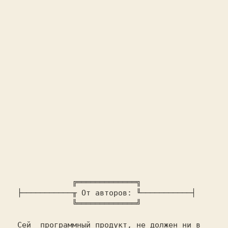
              ╔═════════════╗

  ├───────────╥ 
От авторов: 
╙───────────┤

              ╚═════════════╝

  Сей  программный продукт, не должен ни в
