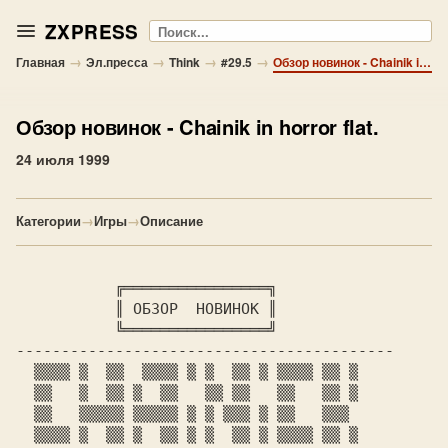
ZXPRESS
Поиск
→
→
→
→
Главная
Эл.пресса
Think
#29.5
Обзор новинок - Chainik in horror flat.
Обзор новинок
- Chainik in horror flat.
24 июля 1999
Категории
→
Игры
→
Описание
 ╔════════════════╗

           ║ 
ОБЗОР  НОВИНОК 
║

           ╚════════════════╝

  ▒▒▒▒ ▒  ▒▒  ▒▒▒▒ ▒ ▒  ▒▒ ▒ ▒▒▒▒ ▒▒ ▒

  ▒▒   ▒  ▒▒ ▒  ▒▒   ▒▒ ▒▒   ▒▒   ▒▒ ▒

  ▒▒   ▒▒▒▒▒ ▒▒▒▒▒ ▒ ▒ ▒▒▒ ▒ ▒▒   ▒▒▒

  ▒▒▒▒ ▒  ▒▒ ▒  ▒▒ ▒ ▒  ▒▒ ▒ ▒▒▒▒ ▒▒ ▒
