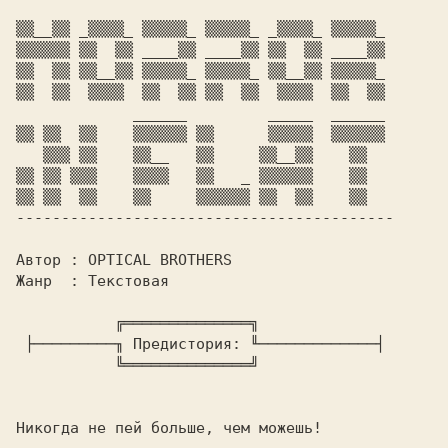
▒▒__▒▒ _▒▒▒▒_ ▒▒▒▒▒_ ▒▒▒▒▒_ _▒▒▒▒_ ▒▒▒▒▒_

▒▒▒▒▒▒ ▒▒  ▒▒ ____▒▒ ____▒▒ ▒▒  ▒▒ ____▒▒

▒▒  ▒▒ ▒▒__▒▒ ▒▒▒▒▒_ ▒▒▒▒▒_ ▒▒__▒▒ ▒▒▒▒▒_

▒▒  ▒▒  ▒▒▒▒  ▒▒  ▒▒ ▒▒  ▒▒  ▒▒▒▒  ▒▒  ▒▒

             ______         _____  ______

▒▒ ▒▒  ▒▒    ▒▒▒▒▒▒ ▒▒      ▒▒▒▒▒  ▒▒▒▒▒▒

   ▒▒▒ ▒▒    ▒▒__   ▒▒     ▒▒__▒▒    ▒▒

▒▒ ▒▒ ▒▒▒    ▒▒▒▒   ▒▒   _ ▒▒▒▒▒▒    ▒▒

------------------------------------------

Автор : 
Жанр  : 
Текстовая

           ╔══════════════╗

 ├─────────╖ 
Предистория: 
╙─────────────┤

           ╚══════════════╝

Никогда не пей больше, чем можешь!
