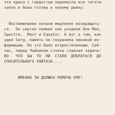
что крыса с гордостью перенесла все тяготы

запоя и была готова к новому рывку.

  Воспоминания начали медленно возвращать-

ся.  Он смутно помнил как уходили One Man,

Spectre,  Mast и Equator. А вот о том, как

ушел Serg, память не сохранила никакой ин-

формации. Но это было второстепенным. Сей-

час, перед Чайником стояла главная задача:

ВО   ЧТО  БЫ  ТО  НИ  СТАЛО  ДОБРАТЬСЯ  ДО

СПАСИТЕЛЬНОГО УНИТАЗА....

      ИМЕННО ТЫ ДОЛЖЕН ПОМОЧЬ ЕМУ!
