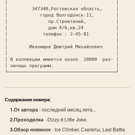
│                                        │

│      
   347340,Ростовская область, 
    │

│      
      город Волгодонск-11,    
    │

│      
         пр.Строителей,       
    │

│      
         дом 4/6,кв.24        
    │

│             телефон : 3-45-81          │

│                                        │

│      
  Иванищев Дмитрий Михайлович 
│ В коллекции имеется около 
 10000 
 раз- │

│ личных программ.                       │

└────────────────────────────────────────┘
Содержание номера:
От автора
- последний месяц лета...
Проходилка
- Dizzy 8 Little Joke.
Обзор новинок
- Ice Climber, Скелеты, Last Battle