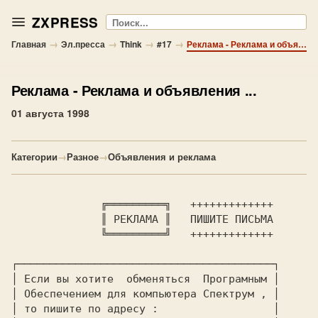
ZXPRESS
Поиск
→
→
→
→
Главная
Эл.пресса
Think
#17
Реклама - Реклама и объявления ...
Реклама
- Реклама и объявления ...
01 августа 1998
Категории
→
Разное
→
Объявления и реклама
 ╔═════════╗   +++++++++++++

              ║ 
РЕКЛАМА 
║  
 ПИШИТЕ ПИСЬМА

            ╚═════════╝   +++++++++++++

┌────────────────────────────────────────┐

│ Если вы хотите  обменяться  Програмным │

│ Обеспечением для компьютера 
Спектрум 
, │

│ то пишите по адресу :                  │
