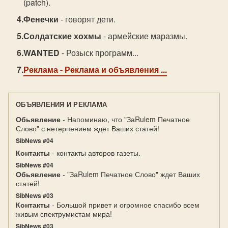
(patch).
Фенечки
- говорят дети.
Солдатские хохмы
- армейские маразмы.
WANTED
- Розыск программ...
Реклама
- Реклама и объявления ...
ОБЪЯВЛЕНИЯ И РЕКЛАМА
Обьявление
- Напоминаю, что "ЗаRulem Печатное
Слово" с нетерпением ждет Ваших статей!
SibNews #04
Контакты
- контакты авторов газеты.
SibNews #04
Обьявление
- "ЗаRulem Печатное Слово" ждет Ваших
статей!
SibNews #03
Контакты
- Большой привет и огромное спасибо всем
живым спектрумистам мира!
SibNews #03