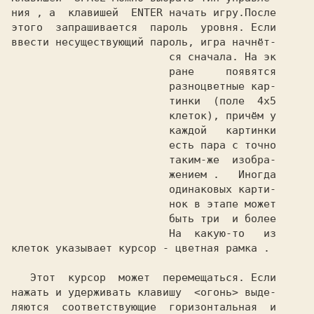
ния , а  клавишей  
ENTER 
начать игру.После

этого  запрашивается  пароль  уровня. Если

ввести несуществующий пароль, игра начнёт-

                         ся сначала. На эк

                         ране     появятся

                         разноцветные кар-

                         тинки  (поле  
4x5

клеток), причём у

                         каждой   картинки

                         есть пара с точно

                         таким-же  изобра-

                         жением .   Иногда

                         одинаковых карти-

                         нок в этапе может

                         быть три  и более

клеток указывает курсор - 
цветная рамка 
.

   Этот  курсор  может  перемещаться. Если

нажать и удерживать клавишу  
<огонь> 
выде-

ляются  соответствующие  горизонтальная  и
