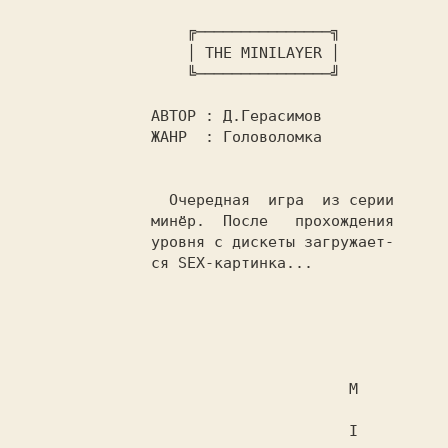
 ╔───────────────╗

                   │ 
THE MINILAYER 
│

                   ╚───────────────╝

АВТОР : 
Д.Герасимов

ЖАНР  : 
Головоломка

Очередная  игра  из серии

               минёр.  После   прохождения

               уровня с дискеты загружает-

               ся SEX-картинка...

                                     M

                                     I
