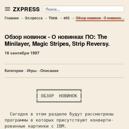
ZXPRESS
Поиск
→
→
→
→
Главная
Эл.пресса
Think
#02
Обзор новинок - О новинках ПО: The Minilayer, Magic Stripes, Strip Reversy.
Обзор новинок
- О новинках ПО: The
Minilayer, Magic Stripes, Strip Reversy.
16 сентября 1997
Категории
→
Игры
→
Описание
  ╔════════════════╗

            ║ 
ОБЗОР  НОВИНОК 
║

            ╚════════════════╝

  Сегодня в этом разделе будут рассмотрены

программы в которых присутствуют конверти-

рованные картинки с IBM.
