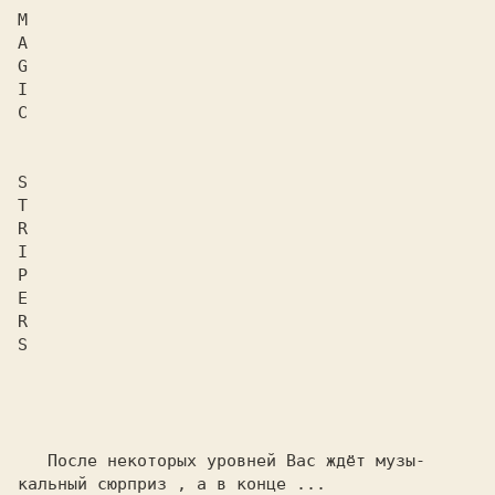
M

A

G

I

C

S

T

R

I

P

E

R

S

   После некоторых уровней Вас ждёт музы-

кальный сюрприз , а в конце ...
