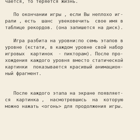
чается, то теряется жизнь.

   По окончании игры , если Вы неплохо иг-

рали , есть  шанс  увековечить  свое имя в

таблице рекордов. (она запишется на диск).

   Игра разбита на уровни:по семь этапов в

уровне (кстати, в каждом уровне свой набор

игровых  картинок  - пикторам). После про-

хождения каждого уровня вместо статической

картинки  показывается красивый анимацион-

ный фрагмент.

   После каждого этапа на экране появляет-

ся  картинка ,  насмотревшись  на  которую

можно нажать 
<огонь> 
для продолжения игры.
