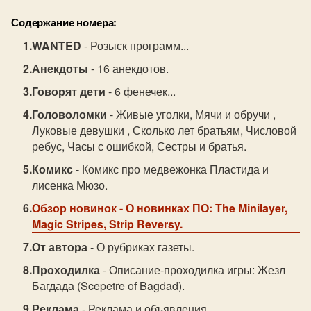
Содержание номера:
WANTED
- Розыск программ...
Анекдоты
- 16 анекдотов.
Говорят дети
- 6 фенечек...
Головоломки
- Живые уголки, Мячи и обручи ,
Луковые девушки , Сколько лет братьям, Числовой
ребус, Часы с ошибкой, Сестры и братья.
Комикс
- Комикс про медвежонка Пластида и
лисенка Мюзо.
Обзор новинок
- О новинках ПО: The Minilayer,
Magic Stripes, Strip Reversy.
От автора
- О рубриках газеты.
Проходилка
- Описание-проходилка игры: Жезл
Багдада (Scepetre of Bagdad).
Реклама
- Реклама и объявления ...