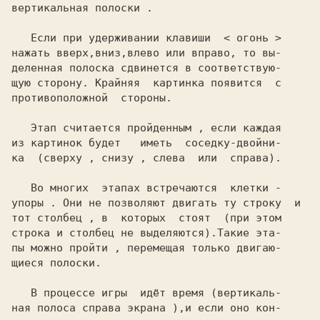
вертикальная полоски .

   Если при удерживании клавиши 
 < огонь > 
нажать вверх,вниз,влево или вправо, то вы-

деленная полоска сдвинется в соответствую-

щую сторону. Крайняя  картинка появится  с

противоположной  стороны.

   Этап считается пройденным , если каждая

из картинок будет   иметь  соседку-двойни-

ка  (сверху , снизу , слева  или  справа).

   Во многих  этапах встречаются  
клетки -

упоры 
. Они не позволяют двигать ту строку  и

тот столбец , в  которых  стоят  (при этом

строка и столбец не выделяются).Такие эта-

щиеся полоски.

   В процессе игры  идёт 
время 
(вертикаль-

ная полоса справа экрана ),и если оно кон-
