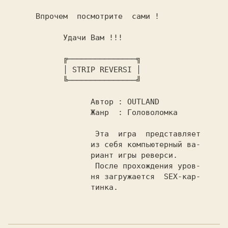
      Впрочем  посмотрите  сами !

           Удачи Вам !!!

    ╔───────────────╗

            │ 
STRIP REVERSI 
│

            ╚───────────────╝

Автор : 
OUTLAND

Жанр  : 
Головоломка

 Эта  игра  представляет

                  из себя компьютерный ва-

                  риант игры реверси.

                   После прохождения уров-

                  ня загружается  SEX-кар-

                  тинка.
