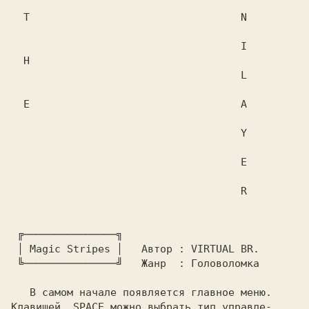
  T                                  N

                                     I

  H

                                     L

  E                                  A

                                     Y

                                     E

                                     R

 ╔───────────────╗

 │ 
Magic Stripes 
│  
 Автор : 
 ╚───────────────╝  
 Жанр  : 
Головоломка

 В самом начале появляется главное меню.

Клавишей  
SPACE 
можно выбрать тип управле-
