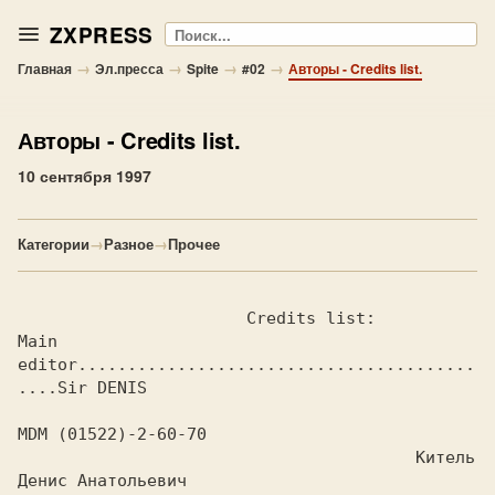
ZXPRESS
Поиск
→
→
→
→
Главная
Эл.пресса
Spite
#02
Авторы - Credits list.
Авторы
- Credits list.
10 сентября 1997
Категории
→
Разное
→
Прочее
                       Credits list:

Main 
editor........................................
....Sir DENIS

MDM (01522)-2-60-70

					Китель 
Денис Анатольевич
