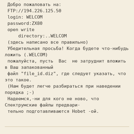
 Добро пожаловать на:

 FTP://194.226.125.50

 login: WELCOM

 password:ZX80

 open write

     directory:..WELCOM

 (здесь написано все правильно)

 Убедительная просьба! Когда будете что-нибудь 
ложить (.WELCOM)

 пожалуйста, пусть  Вас  не затруднит вложить 
в Ваш запакованный

 файл "file_id.diz", где следует указать, что 
это такое.

 (Нам будет легче разбираться при наведении 
порядка ;-)

 Надеемся,-ни для кого не ново, что 
Спектрумские файлы пpедваpи-

 тельно подготавливаются Hobet -ой.