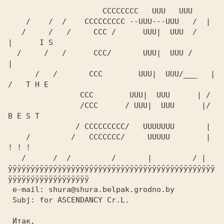
                     CCCCCCCC   UUU   UUU

    /    /  /    CCCCCCCCC --UUU---UUU   /  | 

   /     /   /     CCC /      UUU|  UUU  /    
|      I S

  /     /   /      CCC/       UUU|  UUU /     
|  

      /   /       CCC        UUU|  UUU/___   |  
/   T H E   

                CCC        UUU|  UUU      | /  

                /CCC      / UUU|  UUU      |/    
B E S T

               / CCCCCCCCC/   UUUUUUU       | 

    /         /   CCCCCCC/     UUUUU        |     
! ! !

   /      /  /         /       |         / |   

ўўўўўўўўўўўўўўўўўўўўўўўўўўўўўўўўўўўўўўўўўўўўўў
ўўўўўўўўўўўўўўўўўў

 e-mail: shura@shura.belpak.grodno.by

 Subj: for ASCENDANCY Cr.L.

 Итак,
