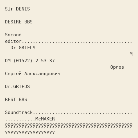
Sir DENIS

DESIRE BBS

Second 
editor........................................
..Dr.GRIFUS

					     M
DM (01522)-2-53-37

				      Орлов 
Сергей Александрович

Dr.GRIFUS

REST BBS

Soundtrack....................................
...........McMAKER

ўўўўўўўўўўўўўўўўўўўўўўўўўўўўўўўўўўўўўўўўўўўўўў
ўўўўўўўўўўўўўўўўўў
