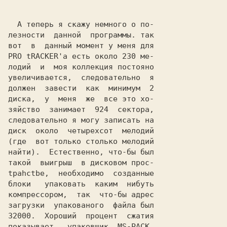
  A теперь я скажу немного о по-

лeзности  данной  программы. так

вот  в  данный момент у меня для

PRO tRACKER'a есть около 230 ме-

лодий  и  моя коллекция постояно

увеличивается,  следовательно  я

должен  завести  как  минимум  2

диска,  у  меня  же  все это хо-

зяйство  занимает  924  сектора,

следовательно я могу записать на

диск  около  четырехсот  мелодий

(где  вот только столько мелодий

найти).  Естественно, что-бы был

такой  выигрыш  в дисковом прос-

tpahctbe,  необходимо  созданные

блоки   упаковать  каким  нибуть

компрессором,  так  что-бы адрес

загрузки  упакованого  файла был

32000.  Хороший  процент  сжатия

показывает   упаковщик  MS-РАСК,
