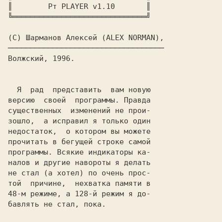
║        
Рт PLAYER v1.10       
║

(C) 
Шарманов Алексей
 (ALEX NORMAN), 
─────────────────────────────────── 
Волжский, 1996.
  Я  рад  представить  вам новую

версию  своей  программы. Правда

существенных  изменений не прои-

зошло,  a исправил я только один

недостаток,  о котором вы можете

прочитать в бегущей строке самой

программы. Всякие индикаторы ка-

налов и другие навороты я делать

не стал (a хотел) по очень прос-

той  причине,  нехватка памяти в

48-м режиме, a 128-й режим я до-

бавлять не стал, пока.          
