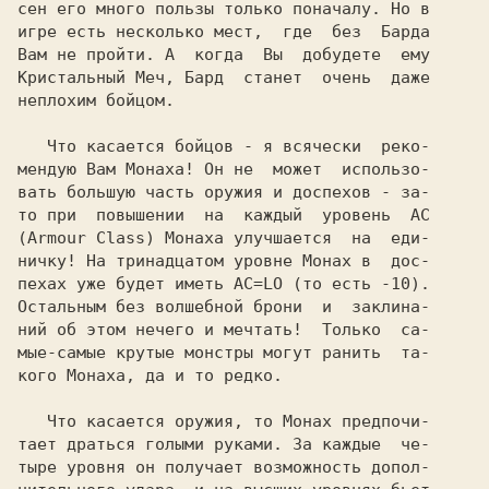
сен его много пользы только поначалу. Но в

игре есть несколько мест,  где  без  Барда

Вам не пройти. А  когда  Вы  добудете  ему

Кристальный Меч, Бард  станет  очень  даже

неплохим бойцом.

   Что касается бойцов - я всячески  реко-

мендую Вам Монаха! Он не  может  использо-

вать большую часть оружия и доспехов - за-

то при  повышении  на  каждый  уровень  AC

(Armour Class) Монаха улучшается  на  еди-

ничку! На тринадцатом уровне Монах в  дос-

пехах уже будет иметь AC=LO (то есть -10).

Остальным без волшебной брони  и  заклина-

ний об этом нечего и мечтать!  Только  са-

мые-самые крутые монстры могут ранить  та-

кого Монаха, да и то редко.

   Что касается оружия, то Монах предпочи-

тает драться голыми руками. За каждые  че-

тыре уровня он получает возможность допол-
