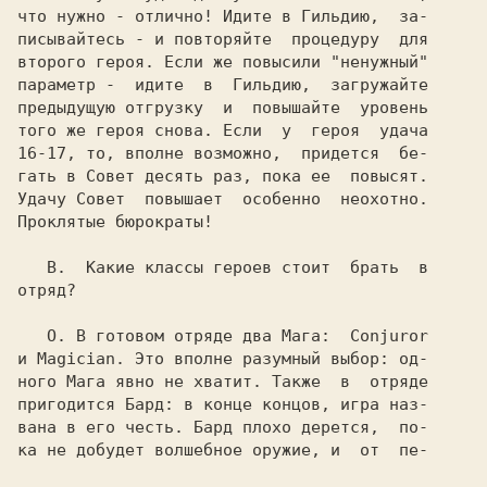
что нужно - отлично! Идите в Гильдию,  за-

писывайтесь - и повторяйте  процедуру  для

второго героя. Если же повысили "ненужный"

параметр -  идите  в  Гильдию,  загружайте

предыдущую отгрузку  и  повышайте  уровень

того же героя снова. Если  у  героя  удача

16-17, то, вполне возможно,  придется  бе-

гать в Совет десять раз, пока ее  повысят.

Удачу Совет  повышает  особенно  неохотно.

Проклятые бюрократы!

   В. 
 Какие классы героев стоит  брать  в

отряд?

   О. 
В готовом отряде два Мага:  Conjuror

и Magician. Это вполне разумный выбор: од-

ного Мага явно не хватит. Также  в  отряде

пригодится Бард: в конце концов, игра наз-

вана в его честь. Бард плохо дерется,  по-

ка не добудет волшебное оружие, и  от  пе-
