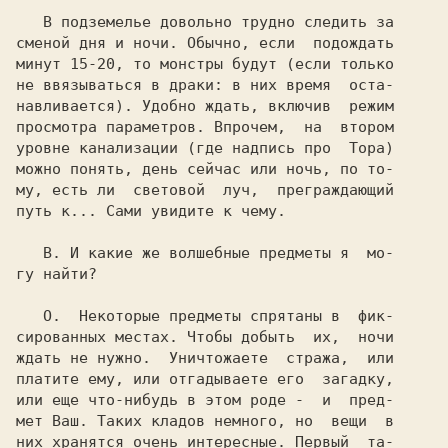
   В подземелье довольно трудно следить за

сменой дня и ночи. Обычно, если  подождать

минут 15-20, то монстры будут (если только

не ввязываться в драки: в них время  оста-

навливается). Удобно ждать, включив  режим

просмотра параметров. Впрочем,  на  втором

уровне канализации (где надпись про  Тора)

можно понять, день сейчас или ночь, по то-

му, есть ли  световой  луч,  преграждающий

путь к... Сами увидите к чему.

   В. 
И какие же волшебные предметы я  мо-

гу найти?

   О. 
 Некоторые предметы спрятаны в  фик-

сированных местах. Чтобы добыть  их,  ночи

ждать не нужно.  Уничтожаете  стража,  или

платите ему, или отгадываете его  загадку,

или еще что-нибудь в этом роде -  и  пред-

мет Ваш. Таких кладов немного, но  вещи  в

них хранятся очень интересные. Первый  та-
