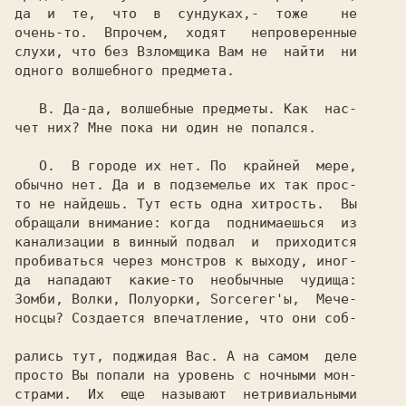
да  и  те,  что  в  сундуках,-  тоже    не

очень-то.  Впрочем,  ходят   непроверенные

слухи, что без Взломщика Вам не  найти  ни

одного волшебного предмета.

   В. 
Да-да, волшебные предметы. Как  нас-

чет них? Мне пока ни один не попался.

   О. 
 В городе их нет. По  крайней  мере,

обычно нет. Да и в подземелье их так прос-

то не найдешь. Тут есть одна хитрость.  Вы

обращали внимание: когда  поднимаешься  из

канализации в винный подвал  и  приходится

пробиваться через монстров к выходу, иног-

да  нападают  какие-то  необычные  чудища:

Зомби, Волки, Полуорки, Sorcerer'ы,  Мече-

носцы? Создается впечатление, что они соб-

рались тут, поджидая Вас. А на самом  деле

просто Вы попали на уровень с ночными мон-

страми.  Их  еще  называют  нетривиальными
