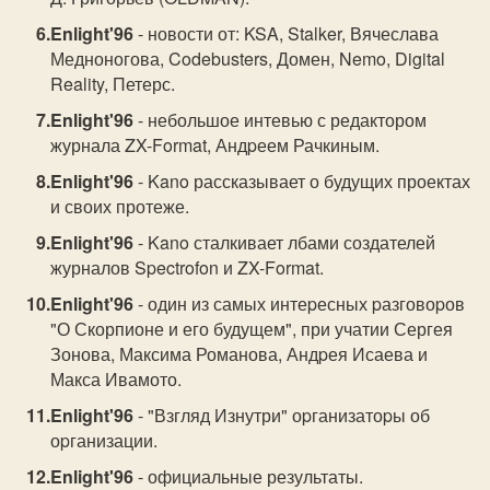
Enlight'96
- новости от: KSA, Stalker, Вячеслава
Медноногова, Codebusters, Домен, Nemo, Digital
Reality, Петерс.
Enlight'96
- небольшое интевью с редактором
журнала ZX-Format, Андpеем Рачкиным.
Enlight'96
- Kano рассказывает о будущих проектах
и своих протеже.
Enlight'96
- Kano сталкивает лбами создателей
журналов Spectrofon и ZX-Format.
Enlight'96
- один из самых интеpесных pазговоpов
"О Скорпионе и его будущем", при учатии Сергея
Зонова, Максима Романова, Андpея Исаева и
Макса Ивамото.
Enlight'96
- "Взгляд Изнутри" оpганизатоpы об
оpганизации.
Enlight'96
- официальные результаты.