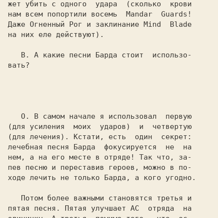
жет убить с одного  удара  (сколько  крови

нам всем попортили восемь  Mandar  Guards!

Даже Огненный Рог и заклинание Mind  Blade

на них еле действуют).

   В. 
А какие песни Барда стоит  использо-

вать?

   О. 
В самом начале я использовал  первую

(для усиления  моих  ударов)  и  четвертую

(для лечения). Кстати, есть  один  секрет:

лечебная песня Барда  фокусируется  не  на

нем, а на его месте в отряде! Так что, за-

пев песню и переставив героев, можно в по-

ходе лечить не только Барда, а кого угодно.

   Потом более важными становятся третья и

пятая песня. Пятая улучшает AC  отряда  на
