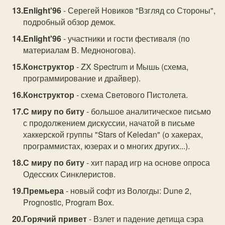
Enlight'96
- Серегей Новиков "Взгляд со Стороны",
подробный обзор демок.
Enlight'96
- участники и гости фестиваля (по
матеpиалам В. Медноногова).
Конструктор
- ZX Spectrum и Мышь (схема,
программирование и драйвер).
Конструктор
- схема Светового Пистолета.
С миру по биту
- большое аналитическое письмо
с продолжением дискуссии, начатой в письме
хаккерской группы "Stars of Keledan" (о хакерах,
программистах, юзерах и о многих других...).
С миру по биту
- хит парад игр на основе опроса
Одесских Синклеристов.
Премьера
- новый софт из Вологды: Dune 2,
Prognostic, Program Box.
Горячий привет
- Взлет и падение детища сэра