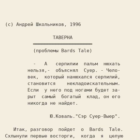
(с) Андpей Школьников, 1996

          -   А   серпилии  пальм  нюхать

        нельзя,-  объяснял  Суер. - Чело-

        век,  который нанюхался серпилий,

        становится    некладоискательным.

        Если  у него под ногами будет за-

        рыт  самый  богатый  клад, он его

        никогда не найдет.

                Ю.Коваль."Сэр Суер-Выер".
   Итак, разговор  пойдет  о  
Bards  Tale.
Схлынули первые восторги,  когда  я  целую
