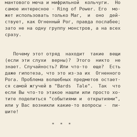
мантового меча и мифрильной  кольчуги.  Но

самое интересное - Ring of Power. Его  мо-

жет использовать только Маг,  и  оно  дей-

ствует, как Огненный Рог, правда послабее;

зато не на одну группу монстров, а на всех

сразу.

   Почему этот отряд  находит  такие  вещи

(если эти слухи  верны)?  Этого  никто  не

знает. Случайность? Или что-то  еще?  Есть

даже гипотеза, что это из-за их  Огненного

Рога. Проблема волшебных предметов остает-

ся самой жгучей в "Bards  Tale".  Так  что

если Вы что-то этакое нашли или просто хо-

тите поделиться "событиями и  открытиями",

или у Вас возникли какие-то вопросы -  пи-

                 *  *  *