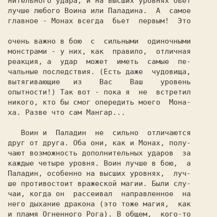
нительного удара, и на высших уровнях бьет

лучше любого Воина или Паладина.  А  самое

главное - Монах всегда  бьет  первым!  Это

очень важно в бою  с  сильными  одиночными

монстрами - у них, как  правило,  отличная

реакция, а  удар  может  иметь  самые  пе-

чальные последствия. (Есть даже  чудовища,

вытягивающие   из    Вас    Ваш    уровень

опытности!) Так вот - пока я  не  встретил

никого, кто бы смог опередить моего  Мона-

ха. Разве что сам Мангар...

   Воин и  Паладин  не  сильно  отличаются

друг от друга. Оба они, как и Монах, полу-

чают возможность дополнительных ударов  за

каждые четыре уровня. Воин лучше в бою,  а

Паладин, особенно на высших уровнях,  луч-

ше противостоит вражеской магии. Были слу-

чаи, когда он  рассеивал  направленное  на

него дыхание дракона (это тоже магия,  как

и пламя Огненного Рога). В общем,  кого-то
