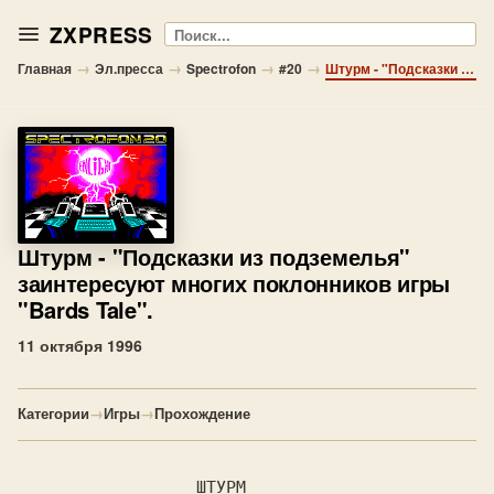
ZXPRESS
Поиск
→
→
→
→
Главная
Эл.пресса
Spectrofon
#20
Штурм - "Подсказки из подземелья" заинтересуют многих поклонников игры "Bards Tale".
Штурм
- "Подсказки из подземелья"
заинтересуют многих поклонников игры
"Bards Tale".
11 октября 1996
Категории
→
Игры
→
Прохождение
                  ШТУРМ
