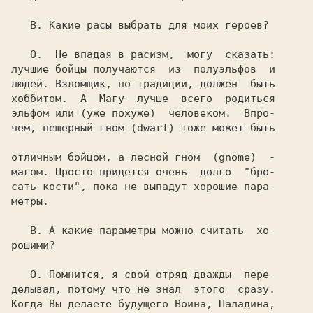
   В. 
Какие расы выбрать для моих героев?

   О. 
 Не впадая в расизм,  могу  сказать:

лучшие бойцы получаются  из  полуэльфов  и

людей. Взломщик, по традиции, должен  быть

хоббитом.  А  Магу  лучше  всего  родиться

эльфом или (уже похуже)  человеком.  Впро-

чем, пещерный гном (dwarf) тоже может быть

отличным бойцом, а лесной гном  (gnome)  -

магом. Просто придется очень  долго  "бро-

сать кости", пока не выпадут хорошие пара-

метры.

   В. 
А какие параметры можно считать  хо-

рошими?

   О. 
Помнится, я свой отряд дважды  пере-

делывал, потому что не знал  этого  сразу.

Когда Вы делаете будущего Воина, Паладина,
