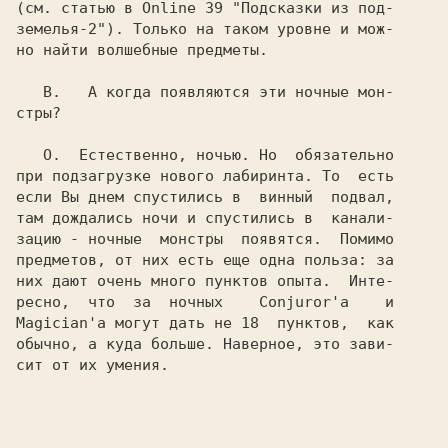
(см. статью в Online 39 "Подсказки из под-

земелья-2"). Только на таком уровне и мож-

но найти волшебные предметы.

   В. 
  А когда появляются эти ночные мон-

стры?

   О. 
 Естественно, ночью. Но  обязательно

при подзагрузке нового лабиринта. То  есть

если Вы днем спустились в  винный  подвал,

там дождались ночи и спустились в  канали-

зацию - ночные  монстры  появятся.  Помимо

предметов, от них есть еще одна польза: за

них дают очень много пунктов опыта.  Инте-

ресно,  что  за  ночных    Conjuror'а    и

Magician'а могут дать не 18  пунктов,  как

обычно, а куда больше. Наверное, это зави-

сит от их умения.
