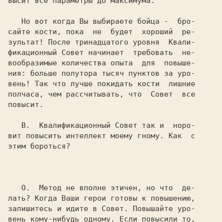
высит все параметры до максимума.

   Но вот когда Вы выбираете бойца -  бро-

сайте кости, пока  не  будет  хороший  ре-

зультат! После тринадцатого уровня  Квали-

фикационный Совет начинает  требовать  не-

вообразимые количества опыта  для  повыше-

ния: больше полутора тысяч пунктов за уро-

вень! Так что лучше покидать кости  лишние

полчаса, чем рассчитывать, что  Совет  все

повысит.

   В. 
 Квалификационный Совет так и  норо-

вит повысить интеллект моему гному. Как  с

этим бороться?

   О. 
 Метод не вполне этичен, но что  де-

лать? Когда Ваши герои готовы к повышению,

запишитесь и идите в Совет. Повышайте уро-

вень кому-нибудь одному. Если повысили то,
