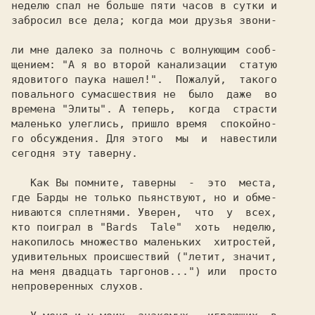
неделю спал не больше пяти часов в сутки и

забросил все дела; когда мои друзья звони-

ли мне далеко за полночь с волнующим сооб-

щением: "А я во второй канализации  статую

ядовитого паука нашел!".  Пожалуй,  такого

повального сумасшествия не  было  даже  во

времена "Элиты". А теперь,  когда  страсти

маленько улеглись, пришло время  спокойно-

го обсуждения. Для этого  мы  и  навестили

сегодня эту таверну.

   Как Вы помните, таверны  -  это  места,

где Барды не только пьянствуют, но и обме-

ниваются сплетнями. Уверен,  что  у  всех,

кто поиграл в "Bards  Tale"  хоть  неделю,

накопилось множество маленьких  хитростей,

удивительных происшествий ("летит, значит,

на меня двадцать таргонов...") или  просто

непроверенных слухов.
