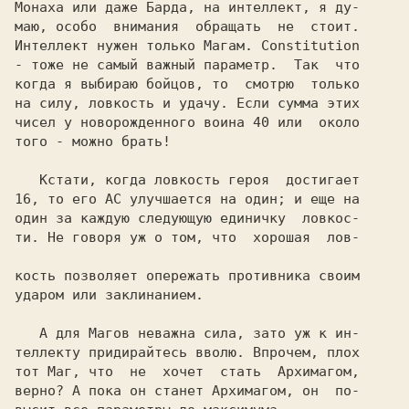
Монаха или даже Барда, на интеллект, я ду-

маю, особо  внимания  обращать  не  стоит.

Интеллект нужен только Магам. Constitution

- тоже не самый важный параметр.  Так  что

когда я выбираю бойцов, то  смотрю  только

на силу, ловкость и удачу. Если сумма этих

чисел у новорожденного воина 40 или  около

того - можно брать!

   Кстати, когда ловкость героя  достигает

16, то его AC улучшается на один; и еще на

один за каждую следующую единичку  ловкос-

ти. Не говоря уж о том, что  хорошая  лов-

кость позволяет опережать противника своим

ударом или заклинанием.

   А для Магов неважна сила, зато уж к ин-

теллекту придирайтесь вволю. Впрочем, плох

тот Маг, что  не  хочет  стать  Архимагом,

верно? А пока он станет Архимагом, он  по-
