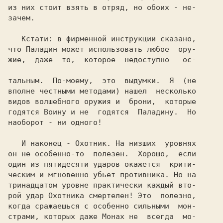
из них стоит взять в отряд, но обоих - не-

зачем.

   Кстати: в фирменной инструкции сказано,

что Паладин может использовать любое  ору-

жие,  даже  то,  которое  недоступно   ос-

тальным.  По-моему,  это  выдумки.  Я  (не

вполне честными методами) нашел  несколько

видов волшебного оружия и  брони,  которые

годятся Воину и не  годятся  Паладину.  Но

наоборот - ни одного!

   И наконец - Охотник. На низших  уровнях

он не особенно-то  полезен.  Хорошо,  если

один из пятидесяти ударов окажется  крити-

ческим и мгновенно убьет противника. Но на

тринадцатом уровне практически каждый вто-

рой удар Охотника смертелен! Это  полезно,

когда сражаешься с особенно сильными  мон-

страми, которых даже Монах не  всегда  мо-
