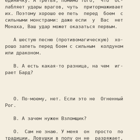
единичку. А третья, помимо того,  что  ос-

лабляет удары врагов, чуть  притормаживает

их. Поэтому хорошо ее петь  перед  боем  с

сильными монстрами: даже если  у  Вас  нет

Монаха, Ваш удар может оказаться первым.

   А шестую песню (противомагическую)  хо-

рошо запеть перед боем с сильным  колдуном

или драконом.

   В. 
А есть какая-то разница, на чем  иг-

рает Бард?

   О. 
По-моему, нет. Если это не  Огненный

Рог.

   В. 
А зачем нужен Взломщик?

   О. 
 Сам не знаю. У меня  он  просто  по

традиции. Ловушки в полу он не  разряжает,
