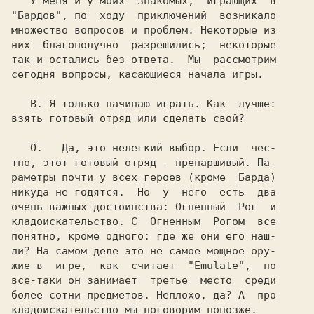
   У меня и у моих  знакомых,  играющих  в

"Бардов", по  ходу  приключений  возникало

множество вопросов и проблем. Некоторые из

них  благополучно  разрешились;  некоторые

так и остались без ответа.  Мы  рассмотрим

сегодня вопросы, касающиеся начала игры.

   В. 
Я только начинаю играть. Как  лучше:

взять готовый отряд или сделать свой?

   О. 
  Да, это нелегкий выбор. Если  чес-

тно, этот готовый отряд - препаршивый. Па-

раметры почти у всех героев (кроме  Барда)

никуда не годятся.  Но  у  него  есть  два

очень важных достоинства: Огненный  Рог  и

кладоискательство. С  Огненным  Рогом  все

понятно, кроме одного: где же они его наш-

ли? На самом деле это не самое мощное ору-

жие в  игре,  как  считает  "Emulate",  но

все-таки он занимает  третье  место  среди

более сотни предметов. Неплохо, да? А  про

кладоискательство мы поговорим попозже.
