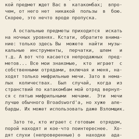
кой предмет ждет Вас в  катакомбах;  впро-

чем, от него нет  никакой  пользы  в  бою.

Скорее, это нечто вроде пропуска.

   А остальные предметы приходится  искать

на ночных уровнях. Кстати, обратите внима-

ние: только здесь Вы  можете  найти  музы-

кальные  инструменты,  перчатки,  шлем   и

т.д. А вот что касается непродажных  пред-

метов... Все мои знакомые,  кто  играет  с

собственными отрядами, включая и меня, на-

ходят только мифрильные мечи. Зато в нема-

лых  количествах.  Был  случай,  когда  из

странствий по катакомбам мой отряд вернул-

ся с пятью мифрильными  мечами.  Эти  мечи

лучше обычного Broadsword'а, но хуже  але-

барды. Их может использовать даже Взломщик.

   Зато те, кто играет с готовым  отрядом,

порой находят и кое-что поинтереснее.  Хо-

дят слухи (непроверенные) о  находке  ада-
